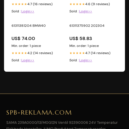
4.7 (16 reviews)
4.6 (9 reviews)
★★★★★
★★★★★
Sold :
Login>>
Sold :
Login>>
61311381204 BMW40
61311375902 202304
US$ 74.00
US$ 58.83
Min. order: 1 piece
Min. order: 1 piece
4.2 (14 reviews)
4.7 (14 reviews)
★★★★★
★★★★★
Sold :
Login>>
Sold :
Login>>
SPB-REKLAMA.COM
SAMA 239A0000/13/M0G12N Ventil 92390006 24V Temperatur
Elektrode Hersteller JUMO Produktart Temperaturregler