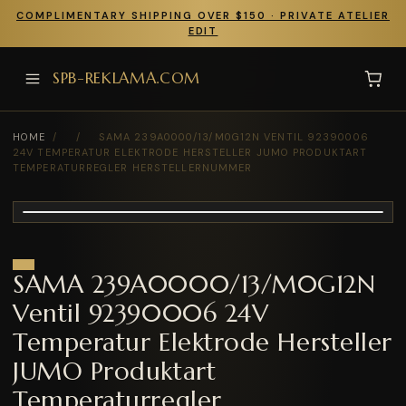
COMPLIMENTARY SHIPPING OVER $150 · PRIVATE ATELIER
EDIT
SPB-REKLAMA.COM
HOME
/
/
SAMA 239A0000/13/M0G12N VENTIL 92390006
24V TEMPERATUR ELEKTRODE HERSTELLER JUMO PRODUKTART
TEMPERATURREGLER HERSTELLERNUMMER
SAMA 239A0000/13/M0G12N
Ventil 92390006 24V
Temperatur Elektrode Hersteller
JUMO Produktart
Temperaturregler