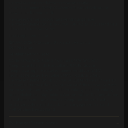
Hersteller JUMO Produktart Temperaturregler
Herstellernummer (MPN) 97002899 Zustand Gebraucht
Hinweis zur Kompatibilität
Hersteller Siemens Produktart Verbindungskabel
Herstellernummer (MPN) 3RX8000-0BJ42-1AF0 Zustand Neu
Hinweis zur Kompatibilität
Druckregler von Festo
124VAC/DC2n/o Zustand Gebraucht Hinweis zur
Kompatibilität
Ventileinheit von Festo
SAMA 239A0000/13/M0G12N Ventil 92390006 24V
Temperatur Elektrode Hersteller JUMO Produktart
Temperaturregler HerstellernummerVentil von SAMA.
Technische Daten Hersteller SAMA Produktart Ventil
Herstellernummer (MPN) 92390006 Zustand Neu Hinweis zur
Kompatibilitt Bitte prfen Sie vor dem Kauf die Kompatibilitt mit
Ihrem bestehenden System. Lieferumfang: Im Lieferumfang ist
ausschlielich das abgebildete Gert enthalten. Dokumentation,
Anschlusszubehr oder weitere Komponenten sind nicht
enthalten, sofern nicht ausdrcklich angegeben. Versand
weltweit aus Deutschland.
Exchange/Return Notes