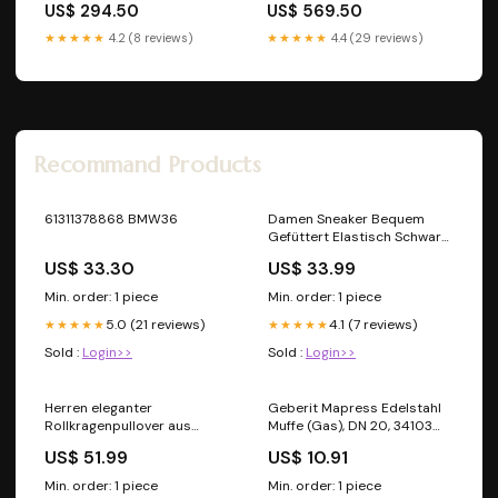
US$ 294.50
US$ 569.50
CAT2084867
★★★★★
4.2 (8 reviews)
★★★★★
4.4 (29 reviews)
Recommand Products
61311378868 BMW36
Damen Sneaker Bequem
Gefüttert Elastisch Schwarz
Bohemian Fashion
US$ 33.30
US$ 33.99
Min. order: 1 piece
Min. order: 1 piece
5.0 (21 reviews)
4.1 (7 reviews)
★★★★★
★★★★★
Sold :
Login>>
Sold :
Login>>
Herren eleganter
Geberit Mapress Edelstahl
Rollkragenpullover aus
Muffe (Gas), DN 20, 34103
feiner Baumwolle Echoarchiv
Kupplungen
US$ 51.99
US$ 10.91
Off Shoulder Dress
Min. order: 1 piece
Min. order: 1 piece