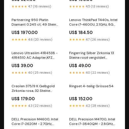
Broadband Mini-PCI Card -
2717C-MC8355 GPS für HP
★★★★★
4.7 (16 reviews)
★★★★★
4.5 (13 reviews)
Notebooks
Partnerring 950 Platin
Lenovo ThinkPad T440s, Intel
Diamant 0.245 ct, 49 Steine,
Core i7-4600U, 2.1GHz, 8GB,
w-si Grösse:55
256GB SSD Robustes
US$ 1970.00
US$ 184.50
Panasonic Toughbook CF-D1
Tablet
★★★★★
4.6 (20 reviews)
★★★★★
4.7 (26 reviews)
Lenovo Ultraslim 41R4538 -
Fingerring Silber Zirkonia 13
41R4510 AC Adapter,KFZ
Steine rosé vergoldet
Adapter - 20V - 4.5A Lenovo
Grösse:54
US$ 39.00
US$ 49.00
ThinkPad T410 T410i Lüfter
Kühler Cooler Fan 45M2721 -
★★★★★
4.0 (25 reviews)
★★★★★
4.0 (22 reviews)
45N5685 *NEU*
Creolen 375/9 K Gelbgold
Ringset 4-teilig Grösse:54
Zirkonia rosa, 32 Steine
573405
US$ 179.00
US$ 152.00
★★★★★
4.3 (22 reviews)
★★★★★
4.2 (28 reviews)
DELL Precision M4600, Intel
DELL Precision M4700, Intel
Core i7-2620M - 2.7GHz,
Core i7-3840QM - 2.8GHz,
8GB, 500GB CF-C1
16GB, 256GB SSD