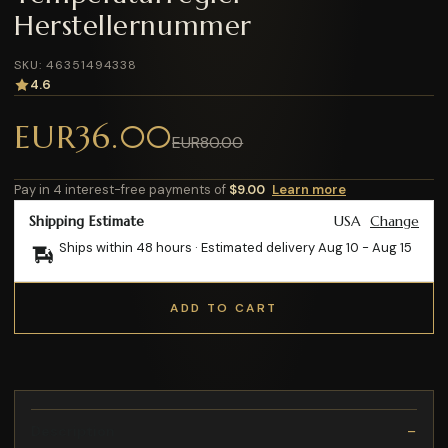
Herstellernummer
SKU: 46351494338
4.6
EUR36.00
EUR80.00
Pay in 4 interest-free payments of
$9.00
Learn more
Shipping Estimate
USA
Change
Ships within 48 hours · Estimated delivery
Aug 10
-
Aug 15
ADD TO CART
Description