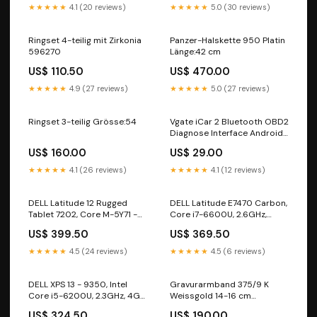
★★★★★
4.1 (20 reviews)
★★★★★
5.0 (30 reviews)
Ringset 4-teilig mit Zirkonia
Panzer-Halskette 950 Platin
596270
Länge:42 cm
US$ 110.50
US$ 470.00
★★★★★
4.9 (27 reviews)
★★★★★
5.0 (27 reviews)
Ringset 3-teilig Grösse:54
Vgate iCar 2 Bluetooth OBD2
Diagnose Interface Android
- Windows Phone 128GB SSD
US$ 160.00
US$ 29.00
★★★★★
4.1 (26 reviews)
★★★★★
4.1 (12 reviews)
DELL Latitude 12 Rugged
DELL Latitude E7470 Carbon,
Tablet 7202, Core M-5Y71 -
Core i7-6600U, 2.6GHz,
1.2 GHz bis 2.9GHz original
16GB, 256GB SSD N & Z
US$ 399.50
US$ 369.50
DE Tastatur & NVIDIA NVS
Notebook Series *NEU*
5400M - 1024MB
★★★★★
4.5 (24 reviews)
★★★★★
4.5 (6 reviews)
DELL XPS 13 - 9350, Intel
Gravurarmband 375/9 K
Core i5-6200U, 2.3GHz, 4GB,
Weissgold 14-16 cm
128GB SSD 3G Mobile
verstellbar 600008
US$ 324.50
US$ 190.00