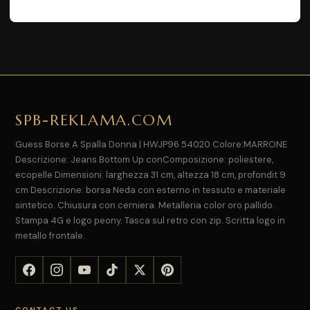
SPB-REKLAMA.COM
Guess Borse A Spalla Donna | HWJP96 54020 Colore:MARRONE
Descrizione: Jeans Bottom Up conComposizione: poliestere,
ecopelle Dimensioni: larghezza 31 cm, altezza 18 cm, profondit 9
cm Descrizione: borsa Neda con esterno in tessuto e materiale
sintetico. Chiusura con cerniera. Metalleria color oro pallido.
Stampa 4G e logo peony. Tasca sul retro con zip. Scritta logo in
metallo frontale.
CONTACT US