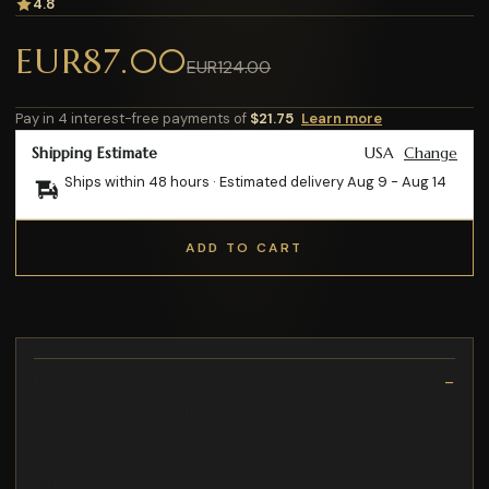
4.8
EUR87.00
EUR124.00
Pay in 4 interest-free payments of
$21.75
Learn more
Shipping Estimate
USA
Change
Ships within 48 hours · Estimated delivery
Aug 9
-
Aug 14
ADD TO CART
Description
Descrizione: Jeans Bottom Up con vita media e gamba
leggermente flare
L'ecopelle
La felpa con cappuccio ha una full zip