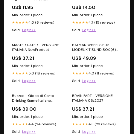
Kishi cerris
US$ 11.95
US$ 14.50
Min. order: 1 piece
Min. order: 1 piece
4.0 (6 reviews)
4.7 (15 reviews)
★★★★★
★★★★★
Sold :
Login>>
Sold :
Login>>
MASTER DATER - VERSIONE
BATMAN WHEELS E02
ITALIANA NewProduct
MODEL KIT BLIND BOX (6)
GED
US$ 37.21
US$ 49.89
Min. order: 1 piece
Min. order: 1 piece
5.0 (18 reviews)
4.0 (11 reviews)
★★★★★
★★★★★
Sold :
Login>>
Sold :
Login>>
Buzzed - Gioco di Carte
BRAIN FART - VERSIONE
Drinking Game Italiano
ITALIANA 06/2027
09/2026
US$ 39.00
US$ 37.21
Min. order: 1 piece
Min. order: 1 piece
4.4 (24 reviews)
4.3 (23 reviews)
★★★★★
★★★★★
Sold :
Login>>
Sold :
Login>>