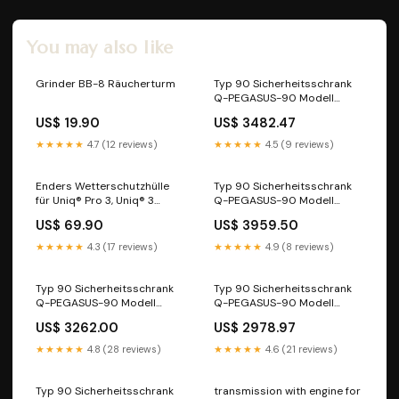
You may also like
Grinder BB-8 Räucherturm
Typ 90 Sicherheitsschrank
Q-PEGASUS-90 Modell
Q90.195.120.WDAC in
US$ 19.90
US$ 3482.47
resedagrün RAL 6011 mit 6x
Auszugswanne Standard
★★★★★
4.7 (12 reviews)
★★★★★
4.5 (9 reviews)
(Stahlblech) Edelstahl 1.4301
poliert
Enders Wetterschutzhülle
Typ 90 Sicherheitsschrank
für Uniq® Pro 3, Uniq® 3
Q-PEGASUS-90 Modell
Kansas II Pro 3 + 4, Monroe
Q90.195.120.WDAC in
US$ 69.90
US$ 3959.50
Pro 3 K + 4 K, Colorado 4
sicherheitsgelb RAL 1004
Pizzaofen
mit 6x Auszugswanne
★★★★★
4.3 (17 reviews)
★★★★★
4.9 (8 reviews)
Standard (Stahlblech) FX30
mit Breite 600/860 mm
Typ 90 Sicherheitsschrank
Typ 90 Sicherheitsschrank
Q-PEGASUS-90 Modell
Q-PEGASUS-90 Modell
Q90.195.120.WDAC in
Q90.195.120.WDAC in
US$ 3262.00
US$ 2978.97
enzianblau RAL 5010 mit 2x
reinweiss RAL 9010 mit 2x
Auszugswanne Standard
Auszugswanne Standard
★★★★★
4.8 (28 reviews)
★★★★★
4.6 (21 reviews)
(Stahlblech) Stahl verzinkt +
(Edelstahl 1.4301)
gelb lackiert
Sprühkanne 2 Liter
Typ 90 Sicherheitsschrank
transmission with engine for