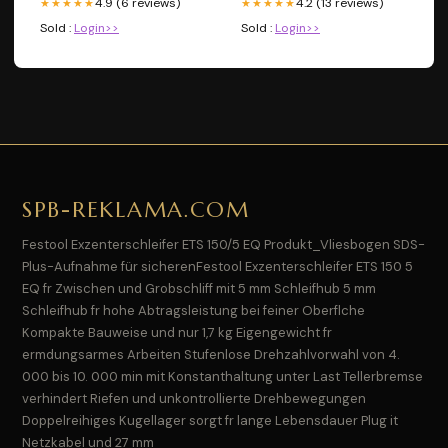
4.9 (6 reviews)
4.2 (13 reviews)
★★★★★
★★★★★
Sold :
Login>>
Sold :
Login>>
SPB-REKLAMA.COM
Festool Exzenterschleifer ETS 150/5 EQ Produkt_Vliesbogen SDS-
Plus-Aufnahme für sicherenFestool Exzenterschleifer ETS 150 5
EQ fr Zwischen und Grobschliff mit 5 mm Schleifhub 5 mm
Schleifhub fr hohe Abtragsleistung bei feiner Oberflche
Kompakte Bauweise und nur 1,7 kg Eigengewicht fr
ermdungsarmes Arbeiten Stufenlose Drehzahlvorwahl von 4.
000 bis 10. 000 min mit Konstanthaltung unter Last Tellerbremse
verhindert Riefen und unkontrollierte Drehbewegungen
Doppelreihiges Kugellager sorgt fr lange Lebensdauer Plug it
Netzkabel und 27 mm