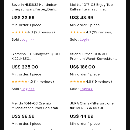
Severin HM3832 Handmixer
Melitta 1017-03 Enjoy Top
grau/schwarz Farbe_Dark
Kaffeefiltermaschine
Grey
Producttype_CO-Melder
US$ 33.99
US$ 43.99
Min. order: 1 piece
Min. order: 1 piece
4.0 (26 reviews)
4.3 (29 reviews)
★★★★★
★★★★★
Sold :
Login>>
Sold :
Login>>
Siemens EB-Kühlgerät IQ100
Stiebel Eltron CON 30
KI22LNSE0
Premium Wand-Konvektor 3
Producttype_Volumen- und
kW Basename_Siemens
US$ 235.00
US$ 186.00
Lockenstyler
iQ300 ED811BGA6
(ED811BS16E+HZ9VDSB4)
Min. order: 1 piece
Min. order: 1 piece
4.0 (14 reviews)
4.6 (19 reviews)
★★★★★
★★★★★
Sold :
Login>>
Sold :
Login>>
Melitta 1014-03 Cremio
JURA Claris-Filterpatrone
Milchaufschäumer Edelstahl
für IMPRESSA XS / XF
Category_LNBs
Serie_Beurer HS
US$ 98.99
US$ 44.99
Min. order: 1 piece
Min. order: 1 piece