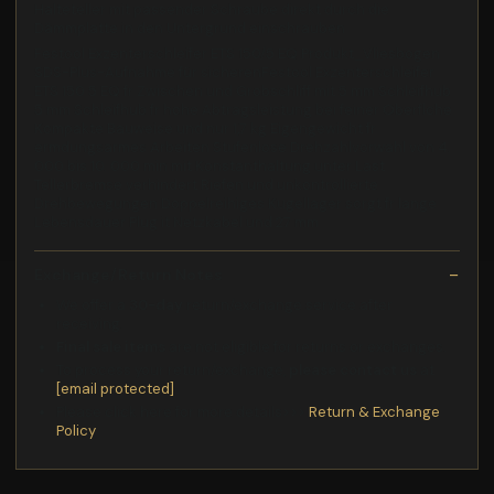
Halteteller mit passender Schraube direkt durch die
Dämmplatte in den Untergrund einschrauben
Festool Exzenterschleifer ETS 150/5 EQ Produkt_Vliesbogen
SDS-Plus-Aufnahme für sicherenFestool Exzenterschleifer
ETS 150 5 EQ fr Zwischen und Grobschliff mit 5 mm Schleifhub
5 mm Schleifhub fr hohe Abtragsleistung bei feiner Oberflche
Kompakte Bauweise und nur 1,7 kg Eigengewicht fr
ermdungsarmes Arbeiten Stufenlose Drehzahlvorwahl von 4.
000 bis 10. 000 min mit Konstanthaltung unter Last
Tellerbremse verhindert Riefen und unkontrollierte
Drehbewegungen Doppelreihiges Kugellager sorgt fr lange
Lebensdauer Plug it Netzkabel und 27 mm
Exchange/Return Notes
We offer a
30-day
return/exchange service after
receiving.
Final sale items
are not eligible for returns or exchanges.
To process your return/exchange,
please contact us
at
[email protected]
Please click here for more details>>>
Return & Exchange
Policy