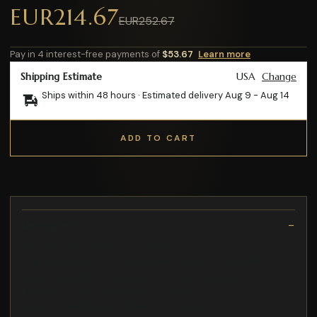
EUR214.67
EUR252.67
Pay in 4 interest-free payments of
$53.67
Learn more
Shipping Estimate
USA
Change
Ships within 48 hours · Estimated delivery
Aug 9
-
Aug 14
ADD TO CART
Description
SDS-Plus-Aufnahme für sicheren
2 kg ist sie ideal für Schleifarbeiten an kleinen Wandflächen
sicher verpackt in einer praktischen Montagebox mit
Klicksystem und transparentem Deckel
der sich ideal für das Schleifen von Fliesen-