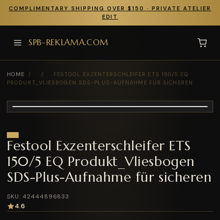
COMPLIMENTARY SHIPPING OVER $150 · PRIVATE ATELIER
EDIT
SPB-REKLAMA.COM
HOME
/
/
FESTOOL EXZENTERSCHLEIFER ETS 150/5 EQ
PRODUKT_VLIESBOGEN SDS-PLUS-AUFNAHME FÜR SICHEREN
Festool Exzenterschleifer ETS
150/5 EQ Produkt_Vliesbogen
SDS-Plus-Aufnahme für sicheren
SKU: 42444896833
4.6