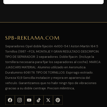
SPB-REKLAMA.COM
Separadores Opel doble fijación 4x100-54.1 Aston Martin 164 5
Tornillos (1987 –FCIL MONTAJE Y GRAN RESULTADO DESCRIPCIN:
TIPO DE SEPARADOR: 2 separadores. Doble fijacin. (Incluye la
tornillera necesaria para fijar los separadores al coche). MARCA:
JJASCARS MATERIAL: Aluminio utilizado en Aeronutica.
Duraluminio 6061 T6. TIPO DE TORNILLOS: Esprrago estriado.
Dureza 10,9 Sencilla instalacin y mejora en apariencia del
vehculo. Garantizamos que no habr ningn tipo de vibraciones
gracias a su doble centraje. Precisin milimtrica,