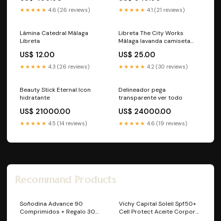
★★★★★
4.6 (26 reviews)
★★★★★
4.1 (21 reviews)
Lámina Catedral Málaga
Libreta The City Works
Libreta
Málaga lavanda camiseta
mayorista
US$ 12.00
US$ 25.00
★★★★★
4.3 (26 reviews)
★★★★★
4.2 (30 reviews)
Beauty Stick Eternal Icon
Delineador pega
hidratante
transparente ver todo
US$ 21000.00
US$ 24000.00
★★★★★
4.5 (14 reviews)
★★★★★
4.6 (19 reviews)
Recommand Products
Soñodina Advance 90
Vichy Capital Soleil Spf50+
Comprimidos + Regalo 30
Cell Protect Aceite Corporal
comprimidos aquilea
Y Cabello 200 ml espejos