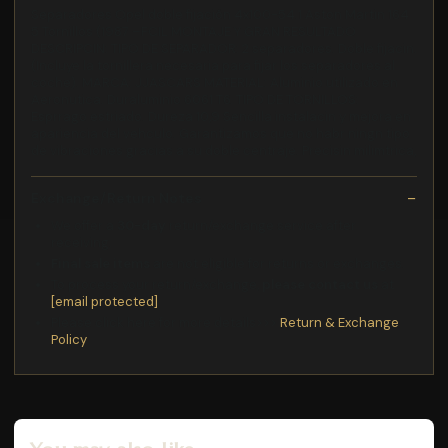
Separadores Opel doble fijación 4x100-54.1 Aston Martin 164
5 Tornillos (1987 –FCIL MONTAJE Y GRAN RESULTADO
DESCRIPCIN: TIPO DE SEPARADOR: 2 separadores. Doble fijacin.
(Incluye la tornillera necesaria para fijar los separadores al
coche). MARCA: JJASCARS MATERIAL: Aluminio utilizado en
Aeronutica. Duraluminio 6061 T6. TIPO DE TORNILLOS:
Esprrago estriado. Dureza 10,9 Sencilla instalacin y mejora en
apariencia del vehculo. Garantizamos que no habr ningn tipo
de vibraciones gracias a su doble centraje. Precisin milimtrica,
Exchange/Return Notes
We offer a
30-day
return/exchange service after
receiving.
Final sale items
are not eligible for returns or exchanges.
To process your return/exchange,
please contact us
at
[email protected]
Please click here for more details>>>
Return & Exchange
Policy