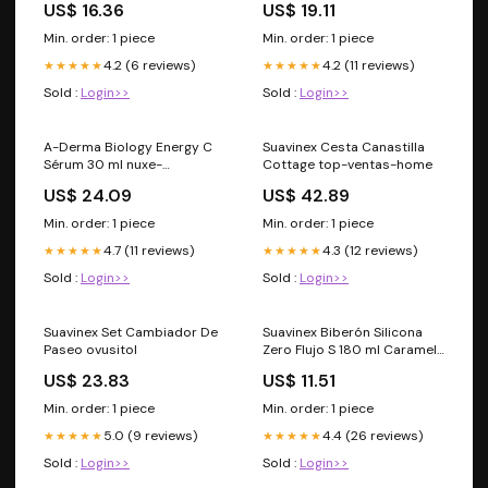
US$ 16.36
US$ 19.11
Min. order: 1 piece
Min. order: 1 piece
4.2 (6 reviews)
4.2 (11 reviews)
★★★★★
★★★★★
Sold :
Login>>
Sold :
Login>>
A-Derma Biology Energy C
Suavinex Cesta Canastilla
Sérum 30 ml nuxe-
Cottage top-ventas-home
prodigieuse-boost
US$ 24.09
US$ 42.89
Min. order: 1 piece
Min. order: 1 piece
4.7 (11 reviews)
4.3 (12 reviews)
★★★★★
★★★★★
Sold :
Login>>
Sold :
Login>>
Suavinex Set Cambiador De
Suavinex Biberón Silicona
Paseo ovusitol
Zero Flujo S 180 ml Caramel
Deep cerave-higiene
US$ 23.83
US$ 11.51
Min. order: 1 piece
Min. order: 1 piece
5.0 (9 reviews)
4.4 (26 reviews)
★★★★★
★★★★★
Sold :
Login>>
Sold :
Login>>