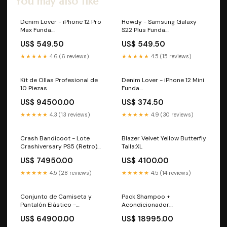
You may also like
Denim Lover - iPhone 12 Pro
Howdy - Samsung Galaxy
Max Funda
S22 Plus Funda
UN_03A_PixelBuds_Pro2
RE_04A_PixelBuds_2
US$ 549.50
US$ 549.50
★★★★★
4.6 (6 reviews)
★★★★★
4.5 (15 reviews)
Kit de Ollas Profesional de
Denim Lover - iPhone 12 Mini
10 Piezas
Funda
SP_05A_PixelBuds_Pro
US$ 94500.00
US$ 374.50
★★★★★
4.3 (13 reviews)
★★★★★
4.9 (30 reviews)
Crash Bandicoot - Lote
Blazer Velvet Yellow Butterfly
Crashiversary PS5 (Retro)
Talla:XL
Aventura
US$ 74950.00
US$ 4100.00
★★★★★
4.5 (28 reviews)
★★★★★
4.5 (14 reviews)
Conjunto de Camiseta y
Pack Shampoo +
Pantalón Elástico -
Acondicionador
Cómodos y Transpirables
Tamaño:Shampoo +
US$ 64900.00
US$ 18995.00
TALLA:L
Acondicionador 500 ml