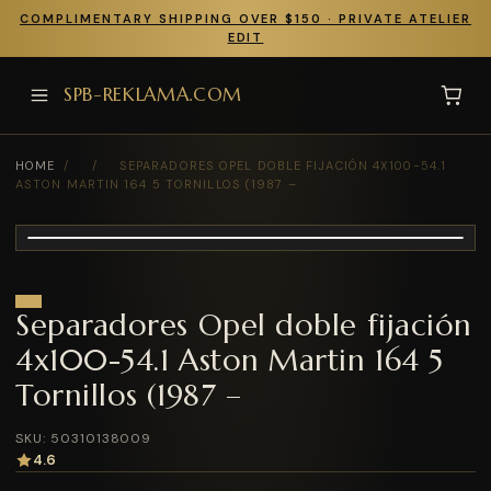
COMPLIMENTARY SHIPPING OVER $150 · PRIVATE ATELIER
EDIT
SPB-REKLAMA.COM
HOME
/
/
SEPARADORES OPEL DOBLE FIJACIÓN 4X100-54.1
ASTON MARTIN 164 5 TORNILLOS (1987 –
Separadores Opel doble fijación
4x100-54.1 Aston Martin 164 5
Tornillos (1987 –
SKU: 50310138009
4.6