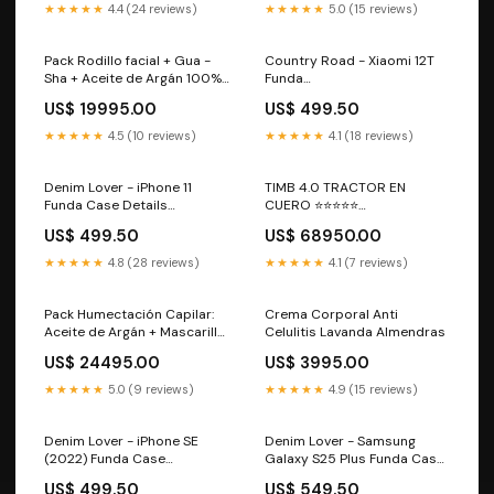
★★★★★
4.4 (24 reviews)
★★★★★
5.0 (15 reviews)
Pack Rodillo facial + Gua -
Country Road - Xiaomi 12T
Sha + Aceite de Argán 100%
Funda
puro Reparación
RE_03A_PixelBuds_Pro
US$ 19995.00
US$ 499.50
★★★★★
4.5 (10 reviews)
★★★★★
4.1 (18 reviews)
Denim Lover - iPhone 11
TIMB 4.0 TRACTOR EN
Funda Case Details
CUERO ⭐⭐⭐⭐⭐
Color:Acero oscuro
LANZAMIENTO talla:38
US$ 499.50
US$ 68950.00
★★★★★
4.8 (28 reviews)
★★★★★
4.1 (7 reviews)
Pack Humectación Capilar:
Crema Corporal Anti
Aceite de Argán + Mascarilla
Celulitis Lavanda Almendras
Capilar Tamaño:Aceite de
US$ 24495.00
US$ 3995.00
Argán 50ml + Mascarilla
Capilar
★★★★★
5.0 (9 reviews)
★★★★★
4.9 (15 reviews)
Denim Lover - iPhone SE
Denim Lover - Samsung
(2022) Funda Case
Galaxy S25 Plus Funda Case
Type:Tough
Details Color:Dorado
US$ 499.50
US$ 549.50