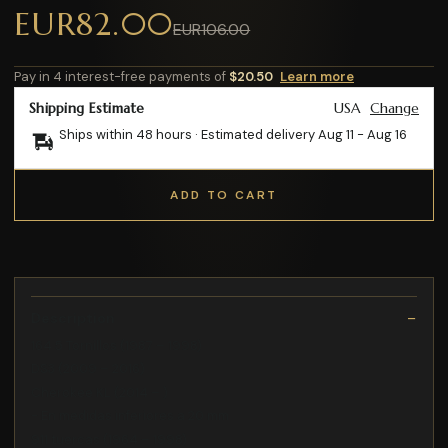
EUR82.00
EUR106.00
Pay in 4 interest-free payments of
$20.50
Learn more
Shipping Estimate
USA
Change
Ships within 48 hours · Estimated delivery
Aug 11
-
Aug 16
ADD TO CART
Description
164 5 Tornillos (1987 – 1998)
DS3 (2009 – 2016)
Cherokee KL (2014 – )
- En medidas inferiores a 20 mm
911 tuercas (1964 – 1998)