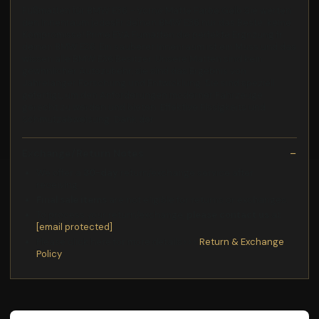
Fußmatten für BMW E36 - Vorne Matte Farbe:Gelb Sie werten
den Innenraum jedesFr deinen BMW E36 nur das Beste: keine
Kompromisse! Prime EVA Fumatten die perfekte Ergnzung fr
deinen BMW E36. Ein sauberer Innenraum ist ein Muss und das
wissen alle BMW E36 Besitzer. Unsere Matten sind kein
gewhnlicher Autozubehr, sie sind das Ergebnis von
Jahrelanger Forschung und Entwicklung. Sie sind speziell
gefertigt, um den Anforderungen moderner Fahrzeuge
gerecht zu werden und bieten: Effektive Flssigkeits und
Schmutzabweisung: Dank der
Exchange/Return Notes
We offer a
30-day
return/exchange service after
receiving.
Final sale items
are not eligible for returns or exchanges.
To process your return/exchange,
please contact us
at
[email protected]
Please click here for more details>>>
Return & Exchange
Policy