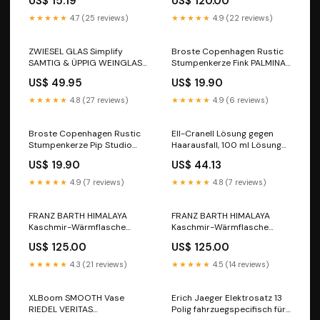
US$ 15.19
US$ 120.00
Pharmazeutische Vertriebs
C204 Coupe (04/2011-
GmbH
06/2015) ^ID_PMZ-0000E^
★★★★★
4.7 (25 reviews)
★★★★★
4.9 (22 reviews)
ZWIESEL GLAS Simplify
Broste Copenhagen Rustic
SAMTIG & ÜPPIG WEINGLAS
Stumpenkerze Fink PALMINA
Farbe:klar
Windlicht
US$ 49.95
US$ 19.90
★★★★★
4.8 (27 reviews)
★★★★★
4.9 (6 reviews)
Broste Copenhagen Rustic
Ell-Cranell Lösung gegen
Stumpenkerze Pip Studio
Haarausfall, 100 ml Lösung
Clover Tortenteller
Marke_ratiopharm
US$ 19.90
US$ 44.13
★★★★★
4.9 (7 reviews)
★★★★★
4.8 (7 reviews)
FRANZ BARTH HIMALAYA
FRANZ BARTH HIMALAYA
Kaschmir-Wärmflasche
Kaschmir-Wärmflasche
Farbe:grau
elegante Rainbow
US$ 125.00
US$ 125.00
Bettwäsche-Set aus Mako-
Batist
★★★★★
4.3 (21 reviews)
★★★★★
4.5 (14 reviews)
XLBoom SMOOTH Vase
Erich Jaeger Elektrosatz 13
RIEDEL VERITAS
Polig fahrzuegspecifisch für