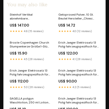
You may also like
Steinhof Vertikal
Geloprosed Pulver, 10 St.
abnehmbare
Beutel Hersteller_Chiesi
Anhängerkupplung für
GmbH
US$ 147.00
US$ 14.72
Volkswagen Taigo ab
09/2021 SUV ^ID_EJ_00C2^
★★★★★
4.6 (15 reviews)
★★★★★
4.0 (12 reviews)
Broste Copenhagen Church
Erich Jaeger Elektrosatz 13
Stumpenkerze Größe:1-Stück
Polig fahrzeugspezifisch für
- Ø 10 cm - Höhe: 15 cm
RENAULT Captur II ohne
US$ 15.90
US$ 122.00
Vorbereitung, geeignet für
Anhänger mit LED-
★★★★★
4.5 (28 reviews)
★★★★★
4.1 (28 reviews)
Beleuchtung von 12/2019
BDA01D09
Erich Jaeger Elektrosatz 13
Erich Jaeger Elektrosatz 13
Polig fahrzeugspezifisch für
Polig fahrzeugspezifisch für
VOLKSWAGEN ID.3 E1 von
TOYOTA Yaris Cross Hybrid
US$ 112.00
US$ 90.00
09/2020 ^ID_BDA02877^
IV XP21 von 04/2021
BDA00D34
★★★★★
5.0 (28 reviews)
★★★★★
4.2 (5 reviews)
SAGELLA poligyn
Erich Jaeger Elektrosatz 13
Waschlotion, 250 ml Lotion
Polig fahrzeugspezifisch für
Hersteller_Orthomol
Mercedes-Benz C-Klasse