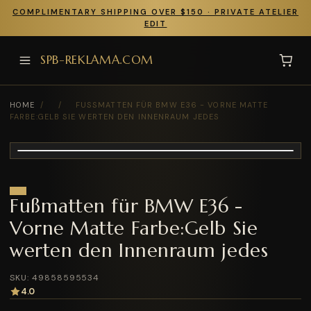
COMPLIMENTARY SHIPPING OVER $150 · PRIVATE ATELIER
EDIT
SPB-REKLAMA.COM
HOME
/
/
FUSSMATTEN FÜR BMW E36 - VORNE MATTE F
ARBE:GELB SIE WERTEN DEN INNENRAUM JEDES
Fußmatten für BMW E36 -
Vorne Matte Farbe:Gelb Sie
werten den Innenraum jedes
SKU: 49858595534
4.0