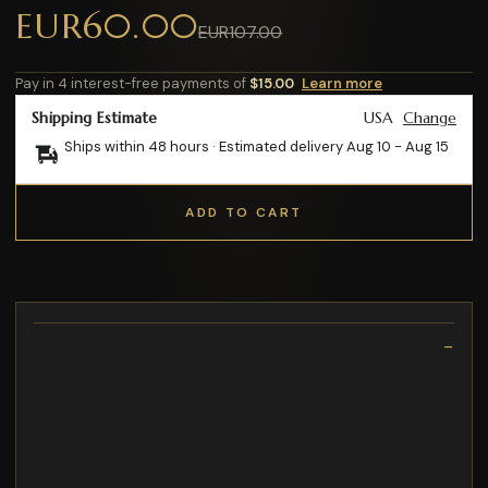
EUR60.00
EUR107.00
Pay in 4 interest-free payments of
$15.00
Learn more
Shipping Estimate
USA
Change
Ships within 48 hours · Estimated delivery
Aug 10
-
Aug 15
ADD TO CART
Description
Sie werten den Innenraum jedes Fahrzeugs auf
wenn es um deinen geliebten Wagen geht
dass du dir keine Sorgen um Flecken machen musst
Keine Kompromisse für deinen Acura TLX 1
Mach deinen Audi Q5 8R komplett und bestelle heute noch