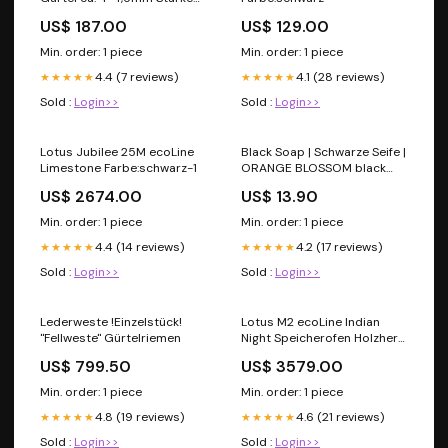
Stil:Rollschnalle Messing
US$ 187.00
US$ 129.00
oder Messing versilbert
Min. order: 1 piece
Min. order: 1 piece
4.4 (7 reviews)
4.1 (28 reviews)
★★★★★
★★★★★
Sold :
Login>>
Sold :
Login>>
Lotus Jubilee 25M ecoLine
Black Soap | Schwarze Seife |
Limestone Farbe:schwarz-1
ORANGE BLOSSOM black
soap
US$ 2674.00
US$ 13.90
Min. order: 1 piece
Min. order: 1 piece
4.4 (14 reviews)
4.2 (17 reviews)
★★★★★
★★★★★
Sold :
Login>>
Sold :
Login>>
Lederweste !Einzelstück!
Lotus M2 ecoLine Indian
"Fellweste" Gürtelriemen
Night Speicherofen Holzherd
mit Backrohr
US$ 799.50
US$ 3579.00
Min. order: 1 piece
Min. order: 1 piece
4.8 (19 reviews)
4.6 (21 reviews)
★★★★★
★★★★★
Sold :
Login>>
Sold :
Login>>