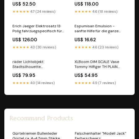
CABERNET/MERLOT PAY 3
VOLKSWAGEN Taigo I ohne
US$ 52.50
US$ 118.00
GET 4 WEINGLAS 4ER-SET
Vorbereitung von 10/2021
BDA01DF1
★★★★★
4.7 (24 reviews)
★★★★★
4.6 (18 reviews)
Erich Jaeger Elektrosatz 13
Espumisan Emulsion -
Polig fahrzuegspecifisch für
sanfte Hilfe für die ganze
VOLKSWAGEN Golf VIII CD
Familie, 96 ml Lösung
US$ 126.00
US$ 16.62
(mit/ohne Vorbereitung) von
Marke_mibe
09/2019 ^ID_A006B5^
★★★★★
4.0 (30 reviews)
★★★★★
4.6 (23 reviews)
räder Lichtobjekt
XLBoom DIM SCALE Vase
Stadtsilhouette
Tommy Hilfiger TH PLAIN
Teelichthalter Umbra Step
Bettwäsche-Set aus Satin
US$ 79.95
US$ 54.95
Toilettenbürste
★★★★★
4.0 (14 reviews)
★★★★★
4.9 (7 reviews)
Recommand Products
Gürtelriemen Bullenleder
Falschenhalter "Modell Jack"
Gürtel ca. 4-4,5mm Stärke
Farbe:schwarz