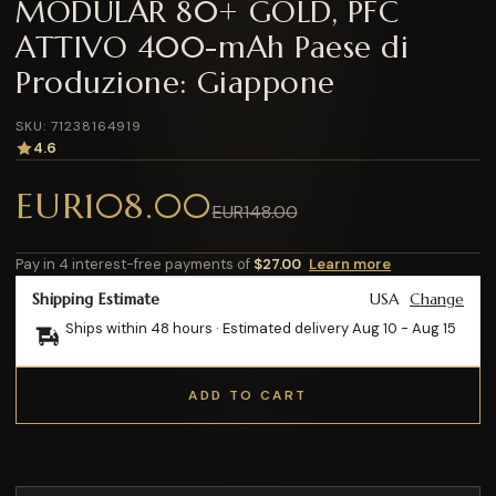
MODULAR 80+ GOLD, PFC
ATTIVO 400-mAh Paese di
Produzione: Giappone
SKU: 71238164919
4.6
EUR108.00
EUR148.00
Pay in 4 interest-free payments of
$27.00
Learn more
Shipping Estimate
USA
Change
Ships within 48 hours · Estimated delivery
Aug 10
-
Aug 15
ADD TO CART