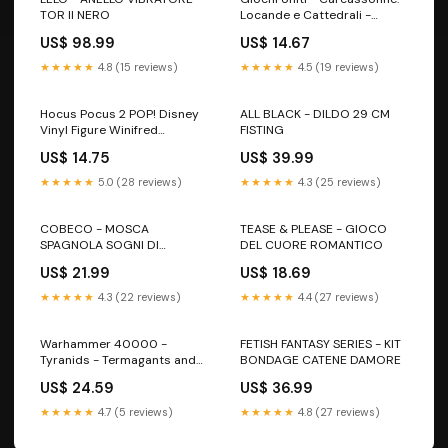
TOR II NERO
Locande e Cattedrali -
Espansione The Witcher
US$ 98.99
US$ 14.67
★★★★★
4.8 (15 reviews)
★★★★★
4.5 (19 reviews)
Hocus Pocus 2 POP! Disney
ALL BLACK - DILDO 29 CM
Vinyl Figure Winifred
FISTING
(Smoke) 9 cm No-B2C
US$ 14.75
US$ 39.99
★★★★★
5.0 (28 reviews)
★★★★★
4.3 (25 reviews)
COBECO - MOSCA
TEASE & PLEASE - GIOCO
SPAGNOLA SOGNI DI
DEL CUORE ROMANTICO
FRAGOLA 15 ML
US$ 21.99
US$ 18.69
★★★★★
4.3 (22 reviews)
★★★★★
4.4 (27 reviews)
Warhammer 40000 -
FETISH FANTASY SERIES - KIT
Tyranids - Termagants and
BONDAGE CATENE DAMORE
Ripper Swarm + Paints Set
US$ 24.59
US$ 36.99
No-B2C
★★★★★
4.7 (5 reviews)
★★★★★
4.8 (27 reviews)