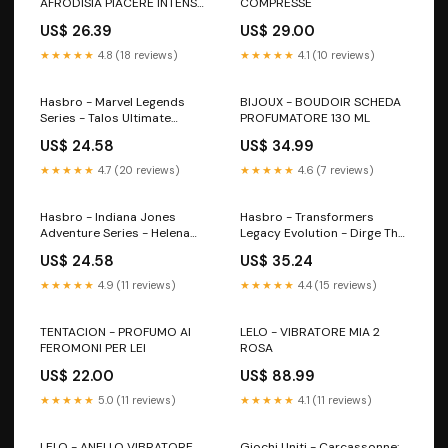
AFRODISIA PIACERE INTENSO
COMPRESSE
PER LEI 10 COMPRESSE
US$ 26.39
US$ 29.00
★★★★★
4.8 (18 reviews)
★★★★★
4.1 (10 reviews)
Hasbro - Marvel Legends
BIJOUX - BOUDOIR SCHEDA
Series - Talos Ultimate
PROFUMATORE 130 ML
Guard
US$ 24.58
US$ 34.99
★★★★★
4.7 (20 reviews)
★★★★★
4.6 (7 reviews)
Hasbro - Indiana Jones
Hasbro - Transformers
Adventure Series - Helena
Legacy Evolution - Dirge The
Shaw (La Ruota del Destino)
Witcher
US$ 24.58
US$ 35.24
Preorder
★★★★★
4.9 (11 reviews)
★★★★★
4.4 (15 reviews)
TENTACION - PROFUMO AI
LELO - VIBRATORE MIA 2
FEROMONI PER LEI
ROSA
US$ 22.00
US$ 88.99
★★★★★
5.0 (11 reviews)
★★★★★
4.1 (11 reviews)
LELO - ANELLO VIBRATORE
Giochi Uniti - Carcassonne: