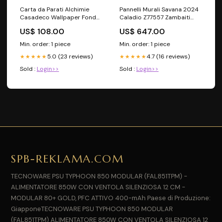
Carta da Parati Alchimie
Pannelli Murali Savana 2024
Casadeco Wallpaper Fondo
Caladio Z77557 Zambaiti
per Ferro
Parati Vernici per Legno
US$ 108.00
US$ 647.00
Min. order: 1 piece
Min. order: 1 piece
5.0 (23 reviews)
4.7 (16 reviews)
★★★★★
★★★★★
Sold :
Login>>
Sold :
Login>>
SPB-REKLAMA.COM
TECNOWARE PSU TYPHOON 850 MODULAR (FAL851TPM) -
ALIMENTATORE 850W CON VENTOLA SILENZIOSA 12 CM -
MODULAR 80+ GOLD, PFC ATTIVO 400-mAh Paese di Produzione:
GiapponeTECNOWARE PSU TYPHOON 850 MODULAR
(FAL851TPM) ALIMENTATORE 850W CON VENTOLA SILENZIOSA 12