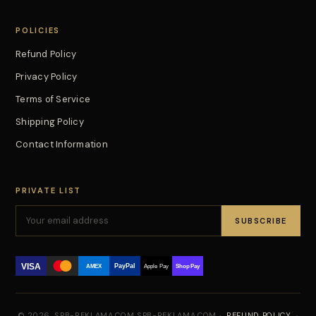
POLICIES
Refund Policy
Privacy Policy
Terms of Service
Shipping Policy
Contact Information
PRIVATE LIST
SUBSCRIBE
VISA
PayPal
AMEX
Apple Pay
Shop Pay
© 2026, SPB-REKLAMA.COM SPB-REKLAMA.COM ·
REFUND POLICY
·