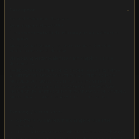
Description
Paese di Produzione: Giappone
Quantità porte Micro-USB 2
È una stampante facile da utilizzare grazie alle dimensioni
compatte
Sistema Smart Sensing: include un sensore Gyro che
controlla i movimenti del robot
Bianco Lunghezza focale fissa 4 mm Angolo di visione
dell'obiettivo
TECNOWARE PSU TYPHOON 850 MODULAR (FAL851TPM) -
ALIMENTATORE 850W CON VENTOLA SILENZIOSA 12 CM -
MODULAR 80+ GOLD, PFC ATTIVO 400-mAh Paese di
Produzione: GiapponeTECNOWARE PSU TYPHOON 850
MODULAR (FAL851TPM) ALIMENTATORE 850W CON VENTOLA
SILENZIOSA 12 CM MODULAR 80+ GOLD, PFC ATTIVO
Exchange/Return Notes
We offer a
30-day
return/exchange service after
receiving.
Final sale items
are not eligible for returns or exchanges.
To process your return/exchange,
please contact us
at