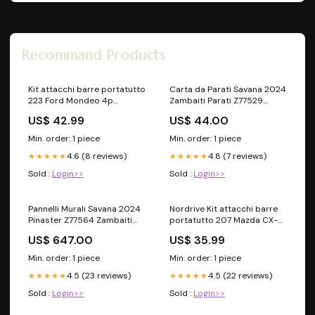
Recommand Products
Kit attacchi barre portatutto
Carta da Parati Savana 2024
223 Ford Mondeo 4p
Zambaiti Parati Z77529
11/14>02/19 tetto standard
Fondo per Legno
US$ 42.99
US$ 44.00
N21223 52x35
Min. order: 1 piece
Min. order: 1 piece
4.6 (8 reviews)
4.8 (7 reviews)
★★★★★
★★★★★
Sold :
Login>>
Sold :
Login>>
Pannelli Murali Savana 2024
Nordrive Kit attacchi barre
Pinaster Z77564 Zambaiti
portatutto 207 Mazda CX-5
Parati tela
06/17>02/19 tetto standard
US$ 647.00
US$ 35.99
N21207 25
Min. order: 1 piece
Min. order: 1 piece
4.5 (23 reviews)
4.5 (22 reviews)
★★★★★
★★★★★
Sold :
Login>>
Sold :
Login>>