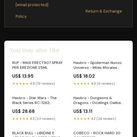
[email protected]
Please click here for more details>>>
Return & Exchange
Policy
You may also like
RUF - MAXI ERECT907 SPRAY
Hasbro - Spiderman Nuovo
PER EREZIONE 25ML
Universo - Miles Morales
Hasbro 30 cm Warhammer
US$ 13.95
US$ 18.02
Colour
★★★★★
4.9 (19 reviews)
★★★★★
4.9 (6 reviews)
Hasbro - Star Wars - The
Hasbro - Dungeons &
Black Series RC-1262
Dragons - Dicelings Owlbear
(Scorch) Warhammer
Lucca22
US$ 28.68
US$ 13.11
40000
★★★★★
4.3 (23 reviews)
★★★★★
4.2 (24 reviews)
BLACK BULL - LIBIDINE E
COBECO - ROCK HARD 30