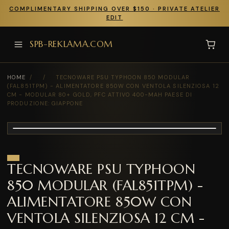
COMPLIMENTARY SHIPPING OVER $150 · PRIVATE ATELIER
EDIT
SPB-REKLAMA.COM
HOME
/
/
TECNOWARE PSU TYPHOON 850 MODULAR
(FAL851TPM) - ALIMENTATORE 850W CON VENTOLA SILENZIOSA 12
CM - MODULAR 80+ GOLD, PFC ATTIVO 400-MAH PAESE DI
PRODUZIONE: GIAPPONE
TECNOWARE PSU TYPHOON
850 MODULAR (FAL851TPM) -
ALIMENTATORE 850W CON
VENTOLA SILENZIOSA 12 CM -