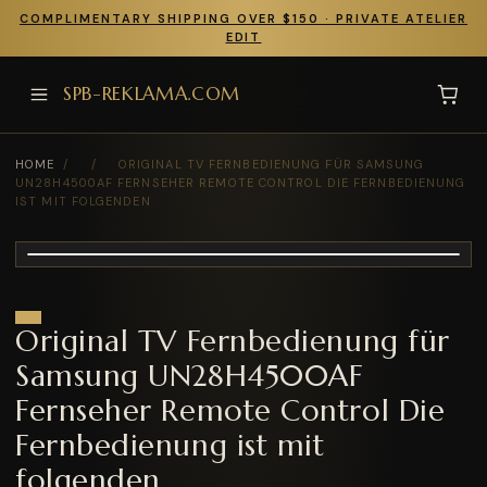
COMPLIMENTARY SHIPPING OVER $150 · PRIVATE ATELIER
EDIT
SPB-REKLAMA.COM
HOME
/
/
ORIGINAL TV FERNBEDIENUNG FÜR SAMSUNG
UN28H4500AF FERNSEHER REMOTE CONTROL DIE FERNBEDIENUNG
IST MIT FOLGENDEN
Original TV Fernbedienung für
Samsung UN28H4500AF
Fernseher Remote Control Die
Fernbedienung ist mit
folgenden