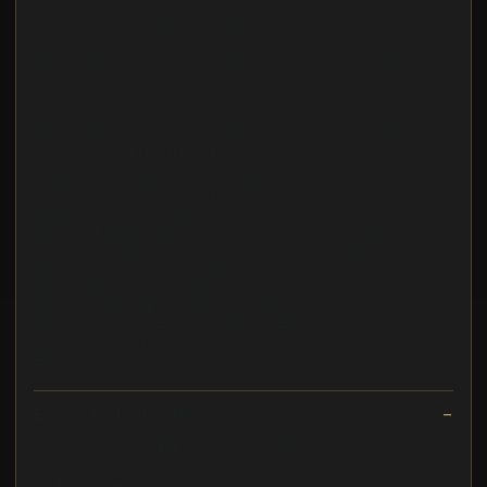
Die Fernbedienung ist mit folgenden Geräten kompatibel:
CL21M2MQ2XXAX-CN
Die Fernbedienung ist mit folgenden Geräten kompatibel:
TH50PZ81FV-CN
19LD350-ZA
Die Fernbedienung ist mit folgenden Geräten kompatibel:
47LW5600UAAUSZLHR-CN
Original TV Fernbedienung für Samsung UN28H4500AF
Fernseher Remote Control Die Fernbedienung ist mit
folgendenBei dem angebotenen Produkt handelt sich um eine
Ersatzfernbedienung, die nicht programmiert werden muss
und nach Einlegen der Batterien sofort einsetzbar ist.
(Batterien sind nicht im Angebot enthalten). Die
Fernbedienung ist mit folgenden Gerten kompatibel:
UN28H4500AF NEW, 2033M, 230MXN, 230TSN, 2333HD, 2RD5141,
2RD5147, 2RD5156, 400CX1, 400CX2, 400CXN1, 400CXN2,
400DX2, 400DXN2, 400UX, 400UX2, 400UXN2, 400UXNUD2,
400UXUD, 460CX2, 460CXN2, 460DX2,
Exchange/Return Notes
We offer a
30-day
return/exchange service after
receiving.
Final sale items
are not eligible for returns or exchanges.