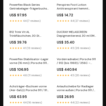
Powerflex Black Series
Perspirex Foot Lotion
Getriebelager-Trägerbuchse
Antitranspirant hemmt
| Porsche 911 / 912
Schwitzen und Geruch an
US$ 97.95
US$ 14.72
den Füßen, 100 ml Lotion
Hersteller_Laktonova GmbH
★★★★★
4.4 (7 reviews)
★★★★★
4.4 (27 reviews)
B12 Trink Vit AL
DUCRAY MELASCREEN
Trinkfläschchen, 30 St.
Depigmentierend, 30 ml EMU
Trinkfläschchen
Packungsgröße_48 St
US$ 39.76
US$ 35.40
Hersteller_Wörwag Pharma
GmbH & Co. KG
★★★★★
4.1 (13 reviews)
★★★★★
4.5 (26 reviews)
Powerflex Stabilisator-Lager
Vorderradnabe | Porsche 911
vorne (16 mm) | Porsche 911
/ 912 (bis 1969) / 356C –
(Ref. 91134379202)
Porsche Original
US$ 106.95
US$ 440.94
★★★★★
4.6 (11 reviews)
★★★★★
4.5 (20 reviews)
Achsträger-Buchsen vorne
Anlaufscheibe für Radlager
(4er-Satz) | Porsche 911 / 912
vorne außen | Porsche 911 /
(1965-67) – OEM
924 / 944 / 928 / 968 – OEM
US$ 63.95
US$ 26.95
★★★★★
4.4 (16 reviews)
★★★★★
4.4 (22 reviews)