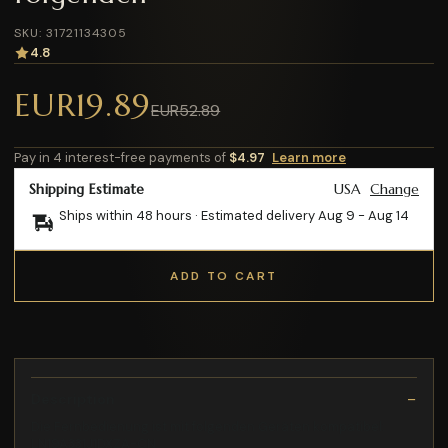
SKU: 31721134305
4.8
EUR19.89
EUR52.89
Pay in 4 interest-free payments of
$4.97
Learn more
Shipping Estimate
USA
Change
Ships within 48 hours · Estimated delivery
Aug 9
-
Aug 14
ADD TO CART
Description
Die Fernbedienung ist mit folgenden Geräten kompatibel:
LN19A331J1DXZA-CN