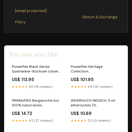
To process your return/exchange,
please contact us
at
[email protected]
Please click here for more details>>>
Return & Exchange
Policy
You may also like
Powerflex Black Series
Powerflex Heritage
Querlenker-Buchsen (oben
Collection
& unten) | Porsche 911 / 912 /
Federschwertbuchse |
US$ 113.95
US$ 101.95
914
Porsche 911 (1968-89)
★★★★★
4.0 (18 reviews)
★★★★★
4.9 (30 reviews)
PRIMAVERA Bergamotte bio
WEIHRAUCH INDISCH, 5 ml
100% naturreines
ätherisches Öl
Ätherisches Öl, 10 ml
Packungsgröße_9 g
US$ 14.72
US$ 10.69
ätherisches Öl
Packungsgröße_20 g
★★★★★
4.5 (27 reviews)
★★★★★
5.0 (9 reviews)