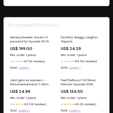
Recommand Products
Seitenschweller Ansatz V.1
Hochflor Shaggy Langflor-
passend für Hyundai I30 N
Teppich
Mk3 Hatchback / Fastback
Wohnzimmerteppich Soft
US$ 199.00
US$ 24.29
schwarz Hochglanz
Einfarbig in 14 Farben 101-
endrohre
OTTO
Min. order: 1 piece
Min. order: 1 piece
4.7 (6 reviews)
4.8 (12 reviews)
★★★★★
★★★★★
Sold :
Login>>
Sold :
Login>>
Jetzt geht es wandern -
FeelTheBoost 70/76mm
Personalisierbares T-Shirt
Flexrohr Hyundai i30N
Stadtkarte
Ausführung:76mm
US$ 24.99
US$ 134.50
Min. order: 1 piece
Min. order: 1 piece
4.3 (14 reviews)
4.6 (6 reviews)
★★★★★
★★★★★
Sold :
Login>>
Sold :
Login>>