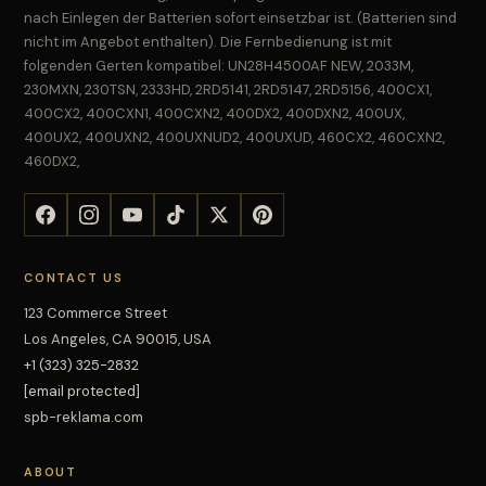
nach Einlegen der Batterien sofort einsetzbar ist. (Batterien sind
nicht im Angebot enthalten). Die Fernbedienung ist mit
folgenden Gerten kompatibel: UN28H4500AF NEW, 2033M,
230MXN, 230TSN, 2333HD, 2RD5141, 2RD5147, 2RD5156, 400CX1,
400CX2, 400CXN1, 400CXN2, 400DX2, 400DXN2, 400UX,
400UX2, 400UXN2, 400UXNUD2, 400UXUD, 460CX2, 460CXN2,
460DX2,
CONTACT US
123 Commerce Street
Los Angeles, CA 90015, USA
+1 (323) 325-2832
[email protected]
spb-reklama.com
ABOUT