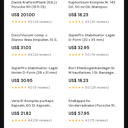
Dansk Kraftstofftank (62L) |
Euphorbium Komplex Nr. 142
Porsche 911 (1971-73)
Dil., 50 ml DIL Shampoo
US$ 201.00
US$ 18.23
★★★★★
5.0 (24 reviews)
★★★★★
4.5 (20 reviews)
Disci/Viscum comp. c.
SuperPro Stabilisator-Lager
Stanno Wala Ampullen, 10 St.
D-Form (32 x 35 mm)
Ampullen
US$ 31.03
US$ 32.95
Packungsgröße_4X1.7 g
★★★★★
4.4 (24 reviews)
★★★★★
5.0 (19 reviews)
SuperPro Stabilisator-Lager
Bort Ellenbogenbandage Gr.
hinten D-Form (28 x 31 mm)
M hautfarben, 1 St. Bandage
Hersteller_Azett GmbH &
US$ 30.95
US$ 18.23
Co. KG
★★★★★
4.0 (9 reviews)
★★★★★
5.0 (28 reviews)
Verla B-Komplex purKaps
Endkappe für
Kapseln, 60 St. Kapseln
Vorderradnabe | Porsche 911
Marke_seven days
/ 928 – OEM
US$ 21.82
US$ 57.95
★★★★★
4.4 (26 reviews)
★★★★★
4.2 (15 reviews)