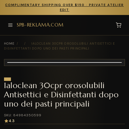
COMPLIMENTARY SHIPPING OVER $150 · PRIVATE ATELIER
EDIT
SPB-REKLAMA.COM
HOME
/
/
IALOCLEAN 30CPR OROSOLUBILI ANTISETTICI E
DISINFETTANTI DOPO UNO DEI PASTI PRINCIPALI
Ialoclean 30cpr orosolubili
Antisettici e Disinfettanti dopo
uno dei pasti principali
SKU: 84984350599
4.3