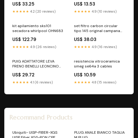
whirlpool Resistencia
función
US$ 33.25
US$ 13.53
blindada
★★★★★
4.2 (20 reviews)
★★★★★
4.9 (10 reviews)
kit apilamiento sks101
set filtro carbon circular
secadora whirlpool OHN683
tipo 145 original campana
extractora whirlpool
US$ 122.79
US$ 38.03
482000027856 delonghi-
magnifica
★★★★★
4.9 (26 reviews)
★★★★★
4.9 (16 reviews)
PUIG ADATTATORE LEVA
resistencia vitroceramica
FRENO BENELLI LEONCINO
smeg se64a 3 cables
500 21-25 NERO MV Agusta
US$ 29.72
US$ 10.59
DRAGSTER 800 RR 2023-e5
★★★★★
4.1 (6 reviews)
★★★★★
4.8 (15 reviews)
Recommand Products
Ubiquiti- UISP-FIBER-XGS
PLUG ANALE BIANCO TAGLIA
UISP Fiber XGS-PON CPE
M PLUG