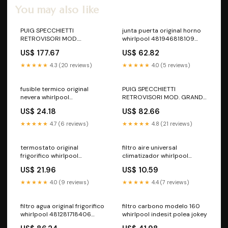
You may also like
PUIG SPECCHIETTI
junta puerta original horno
RETROVISORI MOD.
whirlpool 481946818109
EXPLORER BENELLI
batería auxiliar
US$ 177.67
US$ 62.82
LEONCINO 125 22-25
Versione:Sinistro - Nero -
★★★★★
4.3 (20 reviews)
★★★★★
4.0 (5 reviews)
014NN
fusible termico original
PUIG SPECCHIETTI
nevera whirlpool
RETROVISORI MOD. GRAND
c00269928 magnete-
TRACKER BENELLI LEONCINO
US$ 24.18
US$ 82.66
valvula-gas
125 22-25
Versione:Destro/Sinistro -
★★★★★
4.7 (6 reviews)
★★★★★
4.8 (21 reviews)
Nero
termostato original
filtro aire universal
frigorifico whirlpool
climatizador whirlpool
c00345036 Vitrocerámica
c00470748 orificio válvula
US$ 21.96
US$ 10.59
termostática sanhua
★★★★★
4.0 (9 reviews)
★★★★★
4.4 (7 reviews)
filtro agua original frigorifico
filtro carbono modelo 160
whirlpool 481281718406
whirlpool indesit polea jokey
hornos-brandt recambios