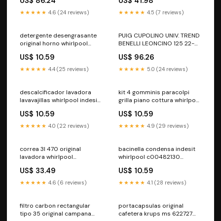
US$ 86.24
US$ 41.98
★★★★★
4.6 (24 reviews)
★★★★★
4.5 (7 reviews)
detergente desengrasante
PUIG CUPOLINO UNIV. TREND
original horno whirlpool
BENELLI LEONCINO 125 22-
c00375309 britannia
25 NERO Yamaha Xj6
US$ 10.59
US$ 96.26
★★★★★
4.4 (25 reviews)
★★★★★
5.0 (24 reviews)
descalcificador lavadora
kit 4 gomminis paracolpi
lavavajillas whirlpool indesit
grilla piano cottura whirlpool
suavizante
c00313506 aspirante
US$ 10.59
US$ 10.59
★★★★★
4.0 (22 reviews)
★★★★★
4.9 (29 reviews)
correa 3l 470 original
bacinella condensa indesit
lavadora whirlpool
whirlpool c00482130
c00494501 bialetti
481981728273 bomba-
US$ 33.49
US$ 10.59
condensados
★★★★★
4.6 (6 reviews)
★★★★★
4.1 (28 reviews)
filtro carbon rectangular
portacapsulas original
tipo 35 original campana
cafetera krups ms 622727