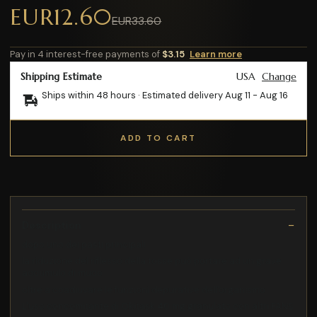
EUR12.60
EUR33.60
Pay in 4 interest-free payments of
$3.15
Learn more
Shipping Estimate
USA
Change
Ships within 48 hours · Estimated delivery
Aug 11
-
Aug 16
ADD TO CART
Description
dopo uno dei pasti principali
la riduzione del riflesso della tosse può portare ad un grave
accumulo di muco
oltre a coadiuvare le funzioni depurative dell'organismo
L'uso concomitante di Okitask 40 mg granulato con altri FANS