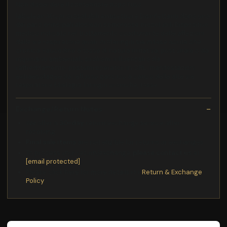
Non disperdere il contenitore dopo l'uso
Ialoclean 30cpr orosolubili Antisettici e Disinfettanti dopo uno
dei pasti principaliIaloclean compresse orosolubili Dispositivo
medico indicato nel trattamento coadiuvante delle affezioni
delle vie respiratorie quali: orofaringiti sia in fase acuta che
cronica; raucedine e tosse di natura irritativa, post virale o da
inquinanti ambientali; sindromi influenzali o da
raffreddamento; postumi operatori in ORL; manifestazioni
extraesofagee da reflusso gastrico a carico delle alte vie
respiratorie (disfagia, faringiti croniche, tosse
Exchange/Return Notes
We offer a
30-day
return/exchange service after
receiving.
Final sale items
are not eligible for returns or exchanges.
To process your return/exchange,
please contact us
at
[email protected]
Please click here for more details>>>
Return & Exchange
Policy