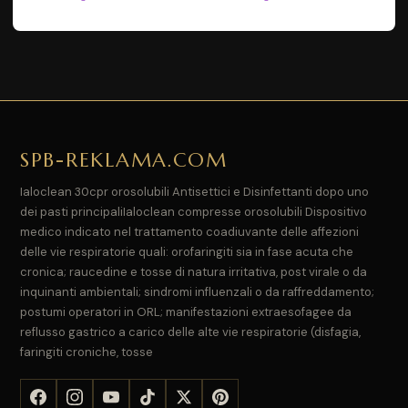
SPB-REKLAMA.COM
Ialoclean 30cpr orosolubili Antisettici e Disinfettanti dopo uno
dei pasti principaliIaloclean compresse orosolubili Dispositivo
medico indicato nel trattamento coadiuvante delle affezioni
delle vie respiratorie quali: orofaringiti sia in fase acuta che
cronica; raucedine e tosse di natura irritativa, post virale o da
inquinanti ambientali; sindromi influenzali o da raffreddamento;
postumi operatori in ORL; manifestazioni extraesofagee da
reflusso gastrico a carico delle alte vie respiratorie (disfagia,
faringiti croniche, tosse