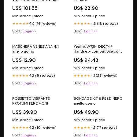
[UISP-FIBER-XGS-EU]
US$ 101.55
US$ 22.90
Tastiera-MX-Keys-S-
Ricevitore-USB-Logi-Bolt-
Min. order: 1 piece
Min. order: 1 piece
Cavo-di-ricarica-USB-C-
4.5 (16 reviews)
4.6 (18 reviews)
(da-USB-A-a-USB-C)-
★★★★★
★★★★★
Documentazione-per-
Sold :
Login>>
Sold :
Login>>
l'utente
MASCHERA VENEZIANA N. 1
Yealink W73H, DECT-IP
anello uomo
Handset- compatibile con
W70P/W80B/W90B, display
US$ 12.90
US$ 94.43
da 1.8" a colori, 35 ore in
chiamata [W73H] 8845HS
Min. order: 1 piece
Min. order: 1 piece
4.2 (9 reviews)
4.1 (23 reviews)
★★★★★
★★★★★
Sold :
Login>>
Sold :
Login>>
ROSSETTO VIBRANTE
BONDAGE KIT 8 PEZZI NERO
PROFUMI FEROMONI
anello uomo
US$ 39.90
US$ 49.90
Min. order: 1 piece
Min. order: 1 piece
4.2 (10 reviews)
4.3 (17 reviews)
★★★★★
★★★★★
Sold :
Login>>
Sold :
Login>>