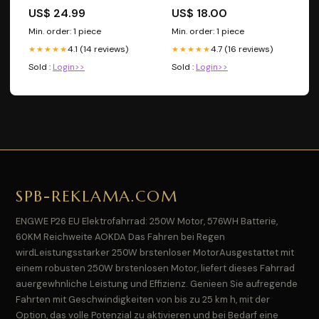
US$ 24.99
US$ 18.00
Min. order: 1 piece
Min. order: 1 piece
4.1 (14 reviews)
4.7 (16 reviews)
★★★★★
★★★★★
Sold :
Login>>
Sold :
Login>>
SPB-REKLAMA.COM
ENGWE P26 EU Elektrofahrrad: 250W Motor, 576WH Batterie,
60KM Reichweite AOKDA Das Fahren bei Regen
wirdLeistungsstarker 250W brstenloser MotorAusgestattet mit
einem robusten 250W brstenlosen Motor, liefert dieses Fahrrad
auergewhnliche Leistung und Effizienz. Genieen Sie aufregende
Fahrten mit Geschwindigkeiten von bis zu 25 km h, mit der
Option, das volle Potenzial zu aktivieren und bei Bedarf eine