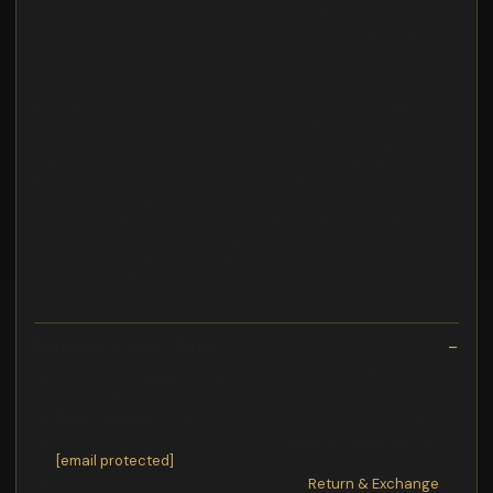
was Ihre Fahrsicherheit in Notsituationen gewährleistet
mit der er sich in drei einfachen Schritten zusammenfalten
lässt
die dafür sorgt
ENGWE P26 EU Elektrofahrrad: 250W Motor, 576WH Batterie,
60KM Reichweite AOKDA Das Fahren bei Regen
wirdLeistungsstarker 250W brstenloser MotorAusgestattet
mit einem robusten 250W brstenlosen Motor, liefert dieses
Fahrrad auergewhnliche Leistung und Effizienz. Genieen Sie
aufregende Fahrten mit Geschwindigkeiten von bis zu 25 km
h, mit der Option, das volle Potenzial zu aktivieren und bei
Bedarf eine Hchstgeschwindigkeit von 35 km h zu erreichen.
SHIMANO 7 Gang SchaltungAusgestattet mit dieser
fortschrittlichen Bremstechnologie sowohl am Vorder als
auch
Exchange/Return Notes
We offer a
30-day
return/exchange service after
receiving.
Final sale items
are not eligible for returns or exchanges.
To process your return/exchange,
please contact us
at
[email protected]
Please click here for more details>>>
Return & Exchange