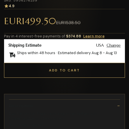
SKU: 5956276239
4.9
EUR1499.50
EUR1538.50
Pay in 4 interest-free payments of
$374.88
Learn more
Shipping Estimate
USA
Change
Ships within 48 hours · Estimated delivery
Aug 8
-
Aug 13
ADD TO CART
Description
Das Fahren bei Regen wird wegen der Gefahr von
Straßenglätte nicht empfohlen
[60 km Reichweite]