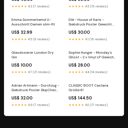
★★★★★
4.3 (7 reviews)
★★★★★
4.5 (15 reviews)
Emma Sommerhemd U-
Dlé - House of Karls -
Ausschnitt Damen slim-fit
Siebdruck Poster Gewicht
stimmt
US$ 32.99
US$ 30.00
★★★★★
4.5 (8 reviews)
★★★★★
4.1 (18 reviews)
Glasdosierer London Dry
Sophie Hunger - Monday's
Gin
Ghost - 2 x Vinyl LP Gewicht
stimmt
US$ 10.00
US$ 28.00
★★★★★
4.7 (21 reviews)
★★★★★
4.4 (14 reviews)
Adrian Artmann - Durchzug -
CLASSIC BOOT Castana
Siebdruck Poster SkipCheck
Größe:41
Posterhinweis
US$ 32.00
US$ 144.50
★★★★★
4.9 (7 reviews)
★★★★★
4.0 (17 reviews)