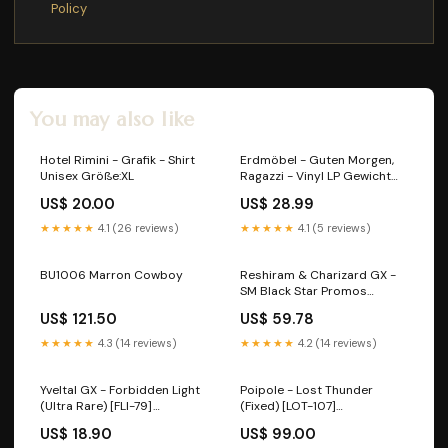
Policy
You may also like
Hotel Rimini - Grafik - Shirt
Erdmöbel - Guten Morgen,
Unisex Größe:XL
Ragazzi - Vinyl LP Gewicht
stimmt
US$ 20.00
US$ 28.99
★★★★★
4.1 (26 reviews)
★★★★★
4.1 (5 reviews)
BU1006 Marron Cowboy
Reshiram & Charizard GX -
SM Black Star Promos
(Oversized) [SM-201] Pupitar
US$ 121.50
US$ 59.78
★★★★★
4.3 (14 reviews)
★★★★★
4.2 (14 reviews)
Yveltal GX - Forbidden Light
Poipole - Lost Thunder
(Ultra Rare) [FLI-79]
(Fixed) [LOT-107]
Edition:Normal
Language:German
US$ 18.90
US$ 99.00