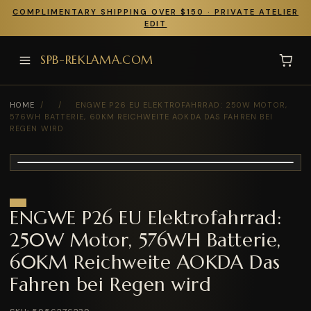
COMPLIMENTARY SHIPPING OVER $150 · PRIVATE ATELIER
EDIT
SPB-REKLAMA.COM
HOME
/
/
ENGWE P26 EU ELEKTROFAHRRAD: 250W MOTOR,
576WH BATTERIE, 60KM REICHWEITE AOKDA DAS FAHREN BEI
REGEN WIRD
ENGWE P26 EU Elektrofahrrad:
250W Motor, 576WH Batterie,
60KM Reichweite AOKDA Das
Fahren bei Regen wird