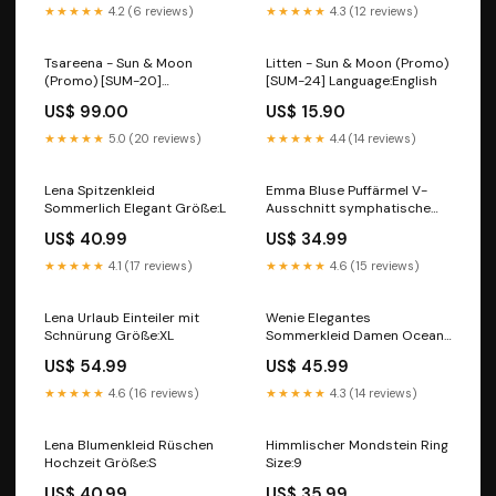
★★★★★
4.2 (6 reviews)
★★★★★
4.3 (12 reviews)
Tsareena - Sun & Moon
Litten - Sun & Moon (Promo)
(Promo) [SUM-20]
[SUM-24] Language:English
Condition:Near Mint
US$ 99.00
US$ 15.90
★★★★★
5.0 (20 reviews)
★★★★★
4.4 (14 reviews)
Lena Spitzenkleid
Emma Bluse Puffärmel V-
Sommerlich Elegant Größe:L
Ausschnitt symphatische
passform
US$ 40.99
US$ 34.99
★★★★★
4.1 (17 reviews)
★★★★★
4.6 (15 reviews)
Lena Urlaub Einteiler mit
Wenie Elegantes
Schnürung Größe:XL
Sommerkleid Damen Ocean
Whispers
US$ 54.99
US$ 45.99
★★★★★
4.6 (16 reviews)
★★★★★
4.3 (14 reviews)
Lena Blumenkleid Rüschen
Himmlischer Mondstein Ring
Hochzeit Größe:S
Size:9
US$ 40.99
US$ 35.99