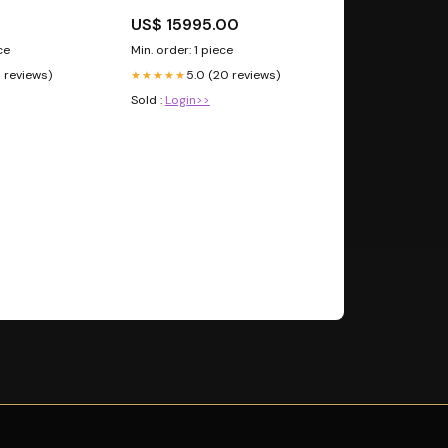
2002 - 2005 Kia-Besta-3-0-
US$ 15995.00
2003
ce
Min. order: 1 piece
0 reviews)
5.0 (20 reviews)
★★★★★
Sold :
Login>>