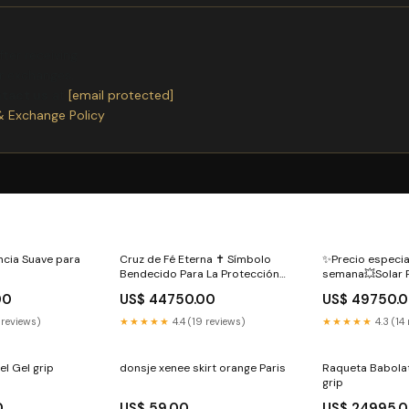
ter receiving.
or exchanges.
ntact us
at
[email protected]
& Exchange Policy
cia Suave para
Cruz de Fé Eterna ✝️ Símbolo
✨Precio especia
s
Bendecido Para La Protección
semana💥Solar 
De Tu Hogar
Color:Despacho
00
US$ 44750.00
US$ 49750.
Disponibilidad
 reviews)
★★★★★
4.4 (19 reviews)
★★★★★
4.3 (14
el Gel grip
donsje xenee skirt orange Paris
Raqueta Babolat
grip
0
US$ 59.00
US$ 24995.