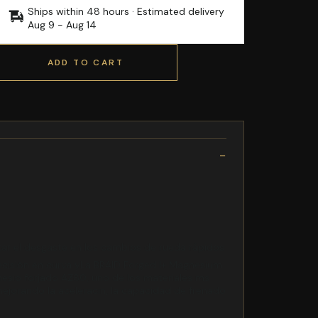
Ships within 48 hours · Estimated delivery
Aug 9
-
Aug 14
ADD TO CART
itar el desgaste en los cambios de rueda rápidos
recisión en curva yLa BRAID Forged I+ Magnesium
esio forjado AZ80, uno de los materiales ms
mejorando la aceleracin, la capacidad de frenado