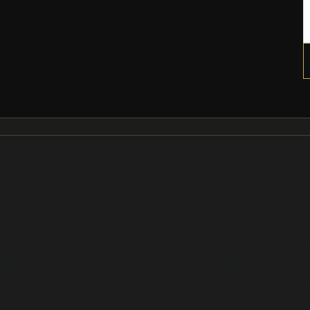
ciente
 (steel bushings) insertados para garantizar un apriete preciso y ev
9x21) 1 unidad Color:Anthracite Shiny (Antracita satinado) mayor p
es buscan el mximo rendimiento sin concesiones. Fabricada en magn
e peso de hasta un 25 % frente a las llantas de aluminio forjado, 
ra no solo disminuye las masas no suspendidas, sino que