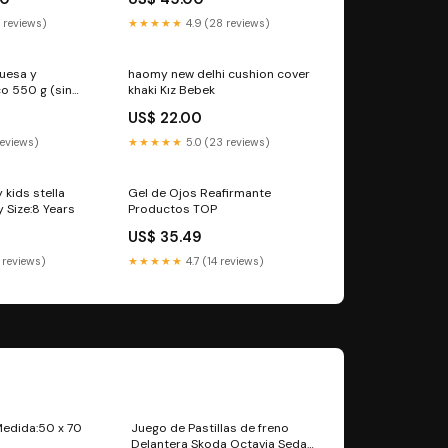
 reviews)
★★★★★
4.9 (28 reviews)
uesa y
haomy new delhi cushion cover
o 550 g (sin
khaki Kız Bebek
Paquete Gestión
US$ 22.00
reviews)
★★★★★
5.0 (23 reviews)
 kids stella
Gel de Ojos Reafirmante
ry Size:8 Years
Productos TOP
US$ 35.49
 reviews)
★★★★★
4.7 (14 reviews)
Medida:50 x 70
Juego de Pastillas de freno
Delantera Skoda Octavia Sedan