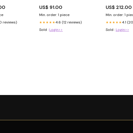
ercedes-Benz-
.00
US$ 91.00
US$ 212.00
6
ece
Min. order: 1 piece
Min. order: 1 pie
0 reviews)
4.6 (12 reviews)
4.1 (2
★★★★★
★★★★★
Sold :
Login>>
Sold :
Login>>