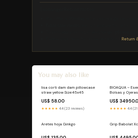
Exchange/Return Notes
We offer a
30-day
return/exchange service af
Final sale items
are not eligible for returns 
To process your return/exchange,
please co
Please click here for more details>>>
Return 
You may also like
lisa corti dam dam pillowcase
BIOAQUA – Esen
straw yellow Size:45x45
Bolsas y Ojera
US$ 58.00
US$ 34950.
★★★★★
4.4 (23 reviews)
★★★★★
4.4 (21
Aretes hoja Ginkgo
Grip Babolat Xc
US$ 135.00
US$ 4495.0