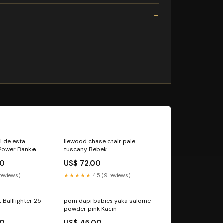
l de esta
liewood chase chair pale
Power Bank🔥
tuscany Bebek
 Segun
00
US$ 72.00
 reviews)
★★★★★
4.5 (9 reviews)
 Ballfighter 25
pom dapi babies yaka salome
powder pink Kadın
00
US$ 45.00