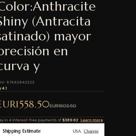
Color:Anthracite
Shiny (Antracita
satinado) mayor
precisión en
curva y
KU: 87882842223
4.1
EUR1558.50
EUR1603.50
ay in 4 interest-free payments of
$389.62
Learn more
Shipping Estimate
USA
Change