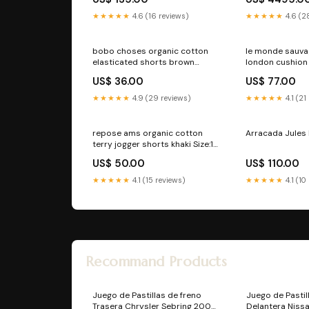
★★★★★
4.6 (16 reviews)
★★★★★
4.6 (2
bobo choses organic cotton
le monde sauva
elasticated shorts brown
london cushion 
Çocuk
US$ 36.00
US$ 77.00
★★★★★
4.9 (29 reviews)
★★★★★
4.1 (21
repose ams organic cotton
Arracada Jules 
terry jogger shorts khaki Size:12
Years
US$ 50.00
US$ 110.00
★★★★★
4.1 (15 reviews)
★★★★★
4.1 (10
Recommand Products
Juego de Pastillas de freno
Juego de Pastil
Trasera Chrysler Sebring 2007
Delantera Nissa