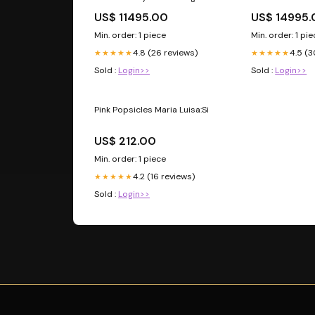
- 2010 JMC-Convey-2012
2014 - 2019 M
US$ 11495.00
US$ 14995
HD-L-2316-197
Min. order: 1 piece
Min. order: 1 pi
4.8 (26 reviews)
4.5 (3
★★★★★
★★★★★
Sold :
Login>>
Sold :
Login>>
Pink Popsicles Maria Luisa:Si
US$ 212.00
Min. order: 1 piece
4.2 (16 reviews)
★★★★★
Sold :
Login>>