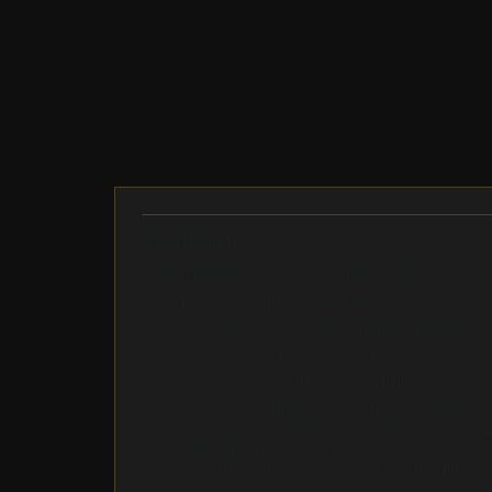
Description
mayor precisión en curva y una frenada más efi
sino que optimizan el perfil interior
Con el ADN deportivo característico de BRAID
sin comprometer diseño ni rendimiento
Durabilidad Extrema: Incluye casquillos de acero
Llanta Braid FORGED I+ Magnesium 21 pulgadas (
es una llanta de competicin diseada para quien
avanzados del motorsport, ofrece una reduccin d
y la precisin en curva. Su construccin ultralige