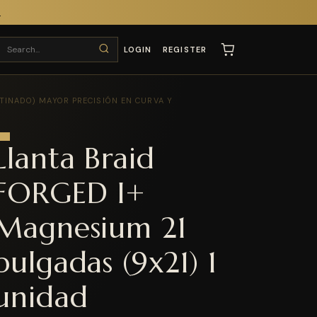
T
LOGIN
REGISTER
TINADO) MAYOR PRECISIÓN EN CURVA Y
Llanta Braid
FORGED I+
Magnesium 21
pulgadas (9x21) 1
unidad