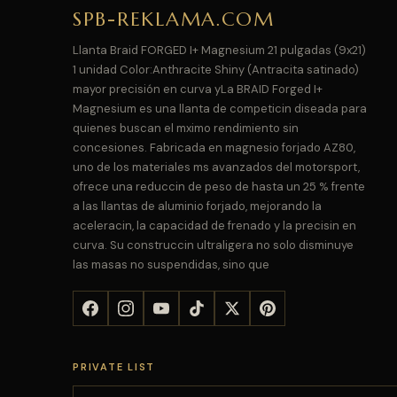
SPB-REKLAMA.COM
Llanta Braid FORGED I+ Magnesium 21 pulgadas (9x21)
1 unidad Color:Anthracite Shiny (Antracita satinado)
mayor precisión en curva yLa BRAID Forged I+
Magnesium es una llanta de competicin diseada para
quienes buscan el mximo rendimiento sin
concesiones. Fabricada en magnesio forjado AZ80,
uno de los materiales ms avanzados del motorsport,
ofrece una reduccin de peso de hasta un 25 % frente
a las llantas de aluminio forjado, mejorando la
aceleracin, la capacidad de frenado y la precisin en
curva. Su construccin ultraligera no solo disminuye
las masas no suspendidas, sino que
PRIVATE LIST