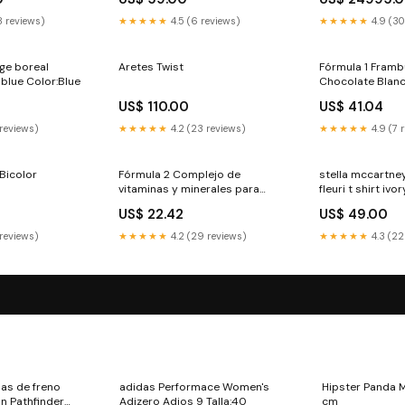
8 reviews)
★★★★★
4.5 (6 reviews)
★★★★★
4.9 (30
ge boreal
Aretes Twist
Fórmula 1 Framb
blue Color:Blue
Chocolate Blanc
gluten ni soja) 
US$ 110.00
US$ 41.04
de Peso
 reviews)
★★★★★
4.2 (23 reviews)
★★★★★
4.9 (7 
Bicolor
Fórmula 2 Complejo de
stella mccartney
vitaminas y minerales para
fleuri t shirt ivo
hombre Productos TOP
US$ 22.42
US$ 49.00
 reviews)
★★★★★
4.2 (29 reviews)
★★★★★
4.3 (22
las de freno
adidas Performace Women's
Hipster Panda 
n Pathfinder
Adizero Adios 9 Talla:40
cm