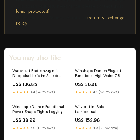
To process your return/exchange,
please contact us
at
[email protected]
Please click here for more details>>>
Return & Exchange
Policy
You may also like
Watercult Badeanzug mit
Winshape Damen Elegante
Doppelschleife im Sale deal
Functional High Waist 7/8-
baggy Pants Hp303 Mit
US$ 136.85
US$ 36.88
Core-Bund Lässige Hose,
Schwarz, EU im Sale
★★★★★
4.4 (14 reviews)
★★★★★
4.8 (23 reviews)
living_sale
Winshape Damen Functional
Wilvorst im Sale
Power Shape Tights Leggings
fashion_sale
AEL102, Water, Slim Style,
US$ 38.99
US$ 152.96
Fitness Freizeit Sport Yoga
Workout im Sale fashion
★★★★★
5.0 (11 reviews)
★★★★★
4.9 (21 reviews)