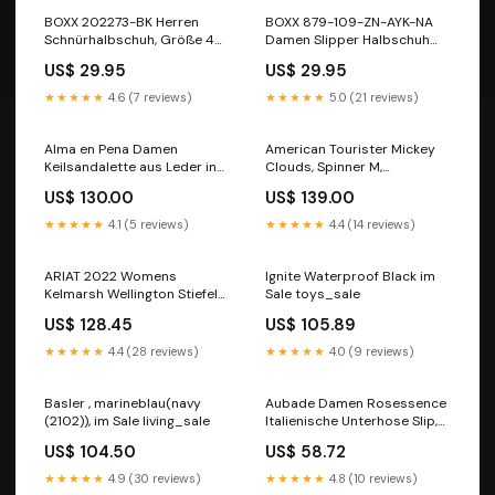
BOXX 202273-BK Herren
BOXX 879-109-ZN-AYK-NA
Schnürhalbschuh, Größe 46
Damen Slipper Halbschuh
living_sale
Casual, Größe 41 sport_sale
US$ 29.95
US$ 29.95
★★★★★
4.6 (7 reviews)
★★★★★
5.0 (21 reviews)
Alma en Pena Damen
American Tourister Mickey
Keilsandalette aus Leder in
Clouds, Spinner M,
Beige, mit Steinen in
Erweiterbar Koffer, 66 cm,
US$ 130.00
US$ 139.00
Mamoroptik, Absatz mit
63/70 L, Schwarz (Mickey
Bast. beige im Sale
True Black) im Sale
★★★★★
4.1 (5 reviews)
★★★★★
4.4 (14 reviews)
fashion_kinder_sale
fashion_damen_sale
ARIAT 2022 Womens
Ignite Waterproof Black im
Kelmarsh Wellington Stiefel
Sale toys_sale
10040416 - Grey Footwear
US$ 128.45
US$ 105.89
UK Size - UK 6 im Sale
fashion_dirndl
★★★★★
4.4 (28 reviews)
★★★★★
4.0 (9 reviews)
Basler , marineblau(navy
Aubade Damen Rosessence
(2102)), im Sale living_sale
Italienische Unterhose Slip,
Rot (Gala), 42 im Sale
US$ 104.50
US$ 58.72
fashion
★★★★★
4.9 (30 reviews)
★★★★★
4.8 (10 reviews)