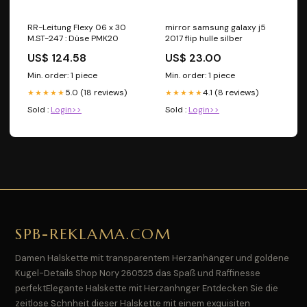
RR-Leitung Flexy 06 x 30
mirror samsung galaxy j5
M.ST-247 : Düse PMK20
2017 flip hulle silber
US$ 124.58
US$ 23.00
Min. order: 1 piece
Min. order: 1 piece
5.0 (18 reviews)
4.1 (8 reviews)
★★★★★
★★★★★
Sold :
Login>>
Sold :
Login>>
SPB-REKLAMA.COM
Damen Halskette mit transparentem Herzanhänger und goldene
Kugel-Details Shop Nory 260525 das Spaß und Raffinesse
perfektElegante Halskette mit Herzanhnger Entdecken Sie die
zeitlose Schnheit dieser Halskette mit einem exquisiten