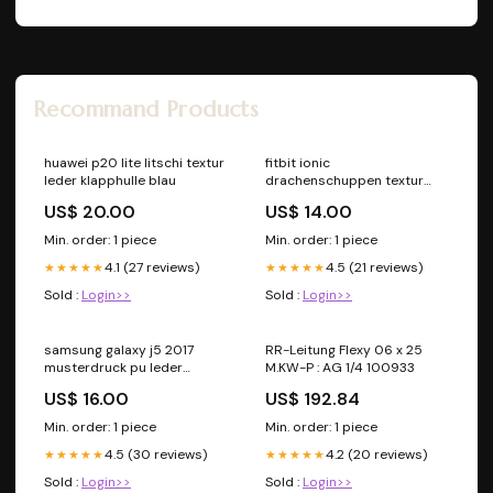
Recommand Products
huawei p20 lite litschi textur
fitbit ionic
leder klapphulle blau
drachenschuppen textur
silikonarmband cyan grosse
US$ 20.00
US$ 14.00
l
Min. order: 1 piece
Min. order: 1 piece
4.1 (27 reviews)
4.5 (21 reviews)
★★★★★
★★★★★
Sold :
Login>>
Sold :
Login>>
samsung galaxy j5 2017
RR-Leitung Flexy 06 x 25
musterdruck pu leder
M.KW-P : AG 1/4 100933
klapphulle petals pattern
US$ 16.00
US$ 192.84
Min. order: 1 piece
Min. order: 1 piece
4.5 (30 reviews)
4.2 (20 reviews)
★★★★★
★★★★★
Sold :
Login>>
Sold :
Login>>