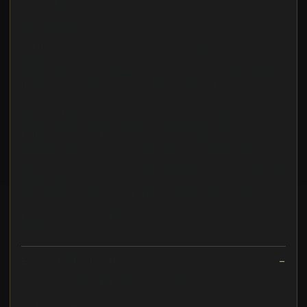
das mit glitzernden Edelsteinen verziert ist
Kombinieren Sie sie mit anderen Accessoires aus der Shop
Nory Kollektion
der perfekt für besondere Anlässe und alltägliche Eleganz
geeignet ist
Zeigen Sie Ihre einzigartige Persönlichkeit und setzen Sie mit
diesen unapologetischen und rebellischen Ohrringen ein
Zeichen
Damen Halskette mit transparentem Herzanhänger und
goldene Kugel-Details Shop Nory 260525 das Spaß und
Raffinesse perfektElegante Halskette mit Herzanhnger
Entdecken Sie die zeitlose Schnheit dieser Halskette mit
einem exquisiten transparenten Herzanhnger. Diese
Halskette ist nicht nur ein Augenschmaus, sondern auch ideal
fr jeden besonderen Anlass oder das tgliche Tragen. Das Herz,
das elegant am Ende einer stilvollen Kette baumelt, hat einen
Durchmesser von 2,25 cm und wird von glnzenden goldenen
Kugeln flankiert, die ihm einen Hauch von Glamour verleihen.
Material:
Exchange/Return Notes
We offer a
30-day
return/exchange service after
receiving.
Final sale items
are not eligible for returns or exchanges.