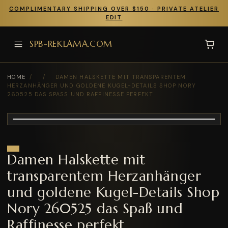
COMPLIMENTARY SHIPPING OVER $150 · PRIVATE ATELIER
EDIT
SPB-REKLAMA.COM
HOME
/
/
DAMEN HALSKETTE MIT TRANSPARENTEM
HERZANHÄNGER UND GOLDENE KUGEL-DETAILS SHOP NORY
260525 DAS SPASS UND RAFFINESSE PERFEKT
Damen Halskette mit
transparentem Herzanhänger
und goldene Kugel-Details Shop
Nory 260525 das Spaß und
Raffinesse perfekt