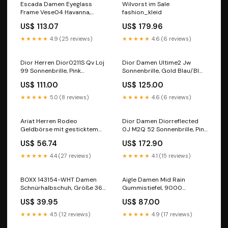
Escada Damen Eyeglass
Wilvorst im Sale
Frame Vese04 Havanna,
fashion_kleid
53/17/140 Sonnenbrille,
US$ 113.07
US$ 179.96
Mehrfarbig (Shiny Transp.red
Havana) im Sale
★★★★★
4.9 (25 reviews)
★★★★★
4.6 (6 reviews)
fashion_kleid
Dior Herren Dior0211S Qv Loj
Dior Damen Ultime2 Jw
99 Sonnenbrille, Pink
Sonnenbrille, Gold Blau/Bl
(Rosest/Grey) im Sale
Blau, 54 im Sale
US$ 111.00
US$ 125.00
fashion
fashion_kleid
★★★★★
5.0 (8 reviews)
★★★★★
4.6 (6 reviews)
Ariat Herren Rodeo
Dior Damen Diorreflected
Geldbörse mit gesticktem
0J M2Q 52 Sonnenbrille, Pink
Logo living_sale
(PinkWhite/Grey Rose) im
US$ 56.74
US$ 172.90
Sale affiliate
★★★★★
4.4 (27 reviews)
★★★★★
4.1 (15 reviews)
BOXX 143154-WHT Damen
Aigle Damen Mid Rain
Schnürhalbschuh, Größe 36
Gummistiefel, 9000
fashion_jeans
Schwarz, 39 EU im Sale
US$ 39.95
US$ 87.00
fashion_kinder_sale
★★★★★
4.5 (12 reviews)
★★★★★
4.9 (17 reviews)