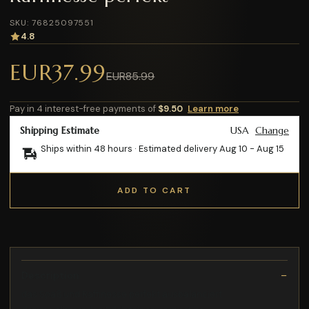
SKU: 76825097551
4.8
EUR37.99
EUR85.99
Pay in 4 interest-free payments of
$9.50
Learn more
Shipping Estimate
USA
Change
Ships within 48 hours · Estimated delivery
Aug 10
-
Aug 15
ADD TO CART
Description
das Spaß und Raffinesse perfekt ausbalanciert