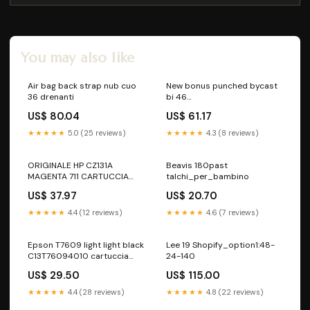
You may also like
Air bag back strap nub cuo
New bonus punched bycast
36 drenanti
bi 46
articoli_sanitari_e_dispositiv
US$ 80.04
US$ 61.17
★★★★★
5.0 (25 reviews)
★★★★★
4.3 (8 reviews)
ORIGINALE HP CZ131A
Beavis 180past
MAGENTA 711 CARTUCCIA
talchi_per_bambino
ORIGINALE PER HP Designjet
US$ 37.97
US$ 20.70
T520 Designjet T120 CZ131A
H711 29ml Prodotti Punto
★★★★★
4.4 (12 reviews)
★★★★★
4.6 (7 reviews)
Rigenera
Epson T7609 light light black
Lee 19 Shopify_option1:48-
C13T76094010 cartuccia
24-140
originale Orca per Epson
US$ 29.50
US$ 115.00
SureColor SC-P600
capacità 25.9ml Toner per
★★★★★
4.4 (28 reviews)
★★★★★
4.8 (22 reviews)
stampanti