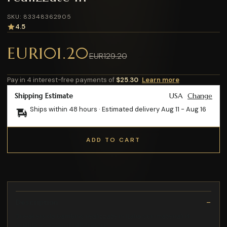
SKU: 83348362905
4.5
EUR101.20
EUR129.20
Pay in 4 interest-free payments of
$25.30
Learn more
Shipping Estimate
USA
Change
Ships within 48 hours · Estimated delivery
Aug 11
-
Aug 16
ADD TO CART
Description
Sneakers da bambino realizzate in Italia con materiali di
qualità e testati in laboratorio