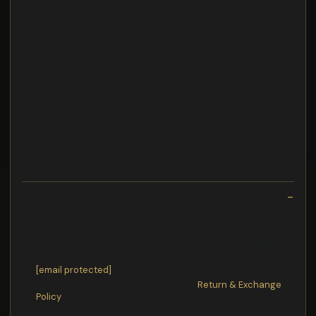
aggiunge un tocco elegante al design generale
Parka RRD in tessuto a membrana presenta il look super
opaco dell'esterno in esclusivo SURFLEX®
Automatici invisibili
design plissettato ed elastico in vita con logo
Orecchini Donna Maman Et Sophie Madreterra Turchese
Brown - orusa4atdc Horizzontal flat Sneakers da bambino
realizzate inCoppia di orecchini a lobo realizzati in argento
925 con galvanica oro giallo ad alto spessore e resistenza.
Ciascun orecchino presenta cuore Maman traforato e catena
pendente con pietre di madreperla bianca, aulite turchese e
agata rossa. Lunghezza totale dell'orecchino 3 cm.
Exchange/Return Notes
We offer a
30-day
return/exchange service after
receiving.
Final sale items
are not eligible for returns or exchanges.
To process your return/exchange,
please contact us
at
[email protected]
Please click here for more details>>>
Return & Exchange
Policy