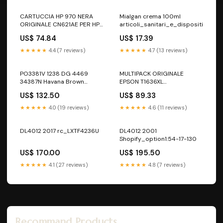
CARTUCCIA HP 970 NERA
Mialgan crema 100ml
ORIGINALE CN621AE PER HP
articoli_sanitari_e_dispositiv
HP Pro X451 X476 X551 X576
US$ 74.84
US$ 17.39
CN621AE 970 3.000 PAGINE
Rotoli di Carta
★★★★★
4.4 (7 reviews)
★★★★★
4.7 (13 reviews)
PO3381V 1238 DG 4469
MULTIPACK ORIGINALE
34387N Havana Brown
EPSON T1636XL
Purple
C13T16364012 PER EPSON
US$ 132.50
US$ 89.33
WF2010W 2510WF 2520NF
2530WF C13T16364012 16XL
★★★★★
4.0 (19 reviews)
★★★★★
4.6 (11 reviews)
T1631 T1632 T1633 T1634
Distruggidocumenti e
Accessori
DL4012 2017 rc_LXTF4236U
DL4012 2001
Shopify_option1:54-17-130
US$ 170.00
US$ 195.50
★★★★★
4.1 (27 reviews)
★★★★★
4.8 (7 reviews)
Recommand Products