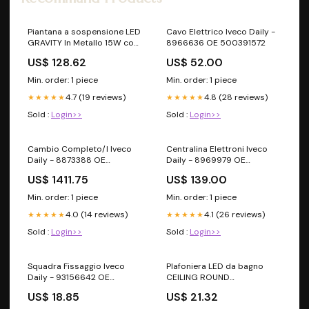
Piantana a sospensione LED
Cavo Elettrico Iveco Daily -
GRAVITY In Metallo 15W con
8966636 OE 500391572
funzione CCT 120 cm CCT
US$ 128.62
US$ 52.00
Min. order: 1 piece
Min. order: 1 piece
4.7 (19 reviews)
4.8 (28 reviews)
★★★★★
★★★★★
Sold :
Login>>
Sold :
Login>>
Cambio Completo/I Iveco
Centralina Elettroni Iveco
Daily - 8873388 OE
Daily - 8969979 OE
504056913
504152996
US$ 1411.75
US$ 139.00
Min. order: 1 piece
Min. order: 1 piece
4.0 (14 reviews)
4.1 (26 reviews)
★★★★★
★★★★★
Sold :
Login>>
Sold :
Login>>
Squadra Fissaggio Iveco
Plafoniera LED da bagno
Daily - 93156642 OE
CEILING ROUND
504385767
LED/24W/240V 4000K IP44
US$ 18.85
US$ 21.32
Linea Eris