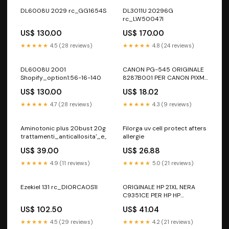
DL6008U 2029 rc_GG1654S
DL3011U 20296G
rc_LW50047I
US$ 130.00
US$ 170.00
★★★★★
4.5 (28 reviews)
★★★★★
4.8 (24 reviews)
DL6008U 2001
CANON PG-545 ORIGINALE
Shopify_option1:56-16-140
8287B001 PER CANON PIXMA
MG2450 MG2550 IP2850
US$ 130.00
US$ 18.02
MG 2950 PG545 180 COPIE
8ML Cartucce per stampanti
★★★★★
4.7 (28 reviews)
★★★★★
4.3 (9 reviews)
Aminotonic plus 20bust 20g
Filorga uv cell protect afters
trattamenti_anticallosita'_e_antisecchezza
allergie
US$ 39.00
US$ 26.88
★★★★★
4.9 (11 reviews)
★★★★★
5.0 (21 reviews)
Ezekiel 131 rc_DIORCAOS1I
ORIGINALE HP 21XL NERA
C9351CE PER HP HP
F370,D1360,F2180,PSC 1402
US$ 102.50
US$ 41.04
21XL C9351CE CAPACITA
12ML - 475 PAGINE Cartucce
★★★★★
4.5 (29 reviews)
★★★★★
4.2 (21 reviews)
originali