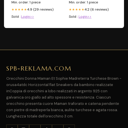
Min. order: 1 piece
Min. order: 1 piece
4.9 (29 reviews)
4.2 (6 reviews)
★★★★★
★★★★★
Sold :
Login>>
Sold :
Login>>
SPB-REKLAMA.COM
Orecchini Donna Maman Et Sophie Madreterra Turchese Brown -
orusa4atdc Horizzontal flat Sneakers da bambino realizzate
inCoppia di orecchini a lobo realizzati in argento 925 con
galvanica oro giallo ad alto spessore e resistenza. Ciascun
orecchino presenta cuore Maman traforato e catena pendente
con pietre di madreperla bianca, aulite turchese e agata rossa.
Lunghezza totale dell'orecchino 3 cm.