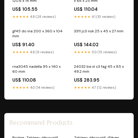
120.6 x 14 mm
x 68 x 25 mm
US$ 105.55
US$ 110.04
★★★★★
4.8 (28 reviews)
★★★★★
4.1 (10 reviews)
gf45 do ina 200 x 360 x 104
3311 jc3 nsk 25 x 45 x 27 mm
mm
US$ 91.40
US$ 144.02
★★★★★
4.8 (9 reviews)
★★★★★
5.0 (15 reviews)
rna3045 nadella 95 x 140 x
24032 be xl c3 fag 45 x 85 x
60 mm
49.2 mm
US$ 110.08
US$ 283.95
★★★★★
4.0 (14 reviews)
★★★★★
4.7 (12 reviews)
Recommand Products
Bridge : Tableau décoratif
Tableau décoratif -Rêves