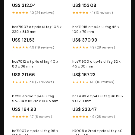
US$ 312.04
US$ 153.08
★★★★★
4.0 (24 reviews)
★★★★★
4.1 (13 reviews)
hcs71907 c t p4s ul fag 105 x
hcs71915 e t p4s ul fag 45 x
225 x 81.5 mm
105 x 75 mm
US$ 121.53
US$ 370.99
★★★★★
4.9 (19 reviews)
★★★★★
4.9 (28 reviews)
hcs7012 c t p4s ul fag 40 x
hcs71900 c t p4s ul fag 32 x
80 x 36 mm
45 x 30 mm
US$ 211.66
US$ 167.23
★★★★★
5.0 (21 reviews)
★★★★★
4.6 (16 reviews)
b7213 e 2rsd t p4s ul fag
hcs7013 e t p4s ul fag 96.838
95.334 x 112.712 x 19.05 mm
x 0 x 0 mm
US$ 164.93
US$ 233.47
★★★★★
4.7 (8 reviews)
★★★★★
4.9 (28 reviews)
hc71907 e t p4s ul fag 95 x
b7005 c 2rsd t p4s ul fag 40