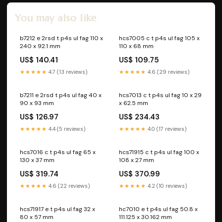
You may also like
b7212 e 2rsd t p4s ul fag 110 x
hcs7005 c t p4s ul fag 105 x
240 x 92.1 mm
110 x 68 mm
US$ 140.41
US$ 109.75
★★★★★
4.7 (13 reviews)
★★★★★
4.6 (29 reviews)
b7211 e 2rsd t p4s ul fag 40 x
hcs7013 c t p4s ul fag 10 x 29
90 x 93 mm
x 62.5 mm
US$ 126.97
US$ 234.43
★★★★★
4.4 (5 reviews)
★★★★★
4.0 (17 reviews)
hcs7016 c t p4s ul fag 65 x
hcs71915 c t p4s ul fag 100 x
130 x 37 mm
108 x 27 mm
US$ 319.74
US$ 370.99
★★★★★
4.6 (22 reviews)
★★★★★
4.2 (10 reviews)
hcs71917 e t p4s ul fag 32 x
hc7010 e t p4s ul fag 50.8 x
80 x 57 mm
111.125 x 30.162 mm