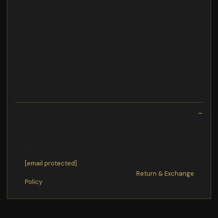
colorant (dioxyde de titane)
30 g Cholesterol 0
TENA MEN SUPER LEVEL 3 A 16 750830 Eau fraîche La vitamine
E protège contreTENA Men Level 3 dispose d'un double noyau
d'absorption, ce qui ne l'empche pas de rester discret et
d'pouser les formes de l'anatomie masculine. Convient aussi
pour une utilisation la nuit. Formes spcialement pour pouser
les contours de l'anatomie masculine Un noyau ultra
absorbant pour une sensation de fracheur parfaite et une
protection efficace contre les fuites Le systme Odour Control
permet d'viter les odeurs indsirables Le systme Absorption
Exchange/Return Notes
We offer a
30-day
return/exchange service after
receiving.
Final sale items
are not eligible for returns or exchanges.
To process your return/exchange,
please contact us
at
[email protected]
Please click here for more details>>>
Return & Exchange
Policy