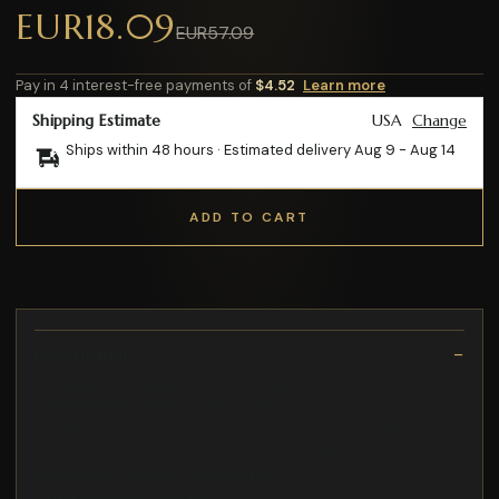
EUR18.09
EUR57.09
Pay in 4 interest-free payments of
$4.52
Learn more
Shipping Estimate
USA
Change
Ships within 48 hours · Estimated delivery
Aug 9
-
Aug 14
ADD TO CART
Description
La vitamine E protège contre les radicaux libres et prévient le
vieillissement prématuré de la peau
désinfection des mains avant le pansement des régions
atteintes et avant les interventions chirurgicales
tout en se protégeant des rayons UV