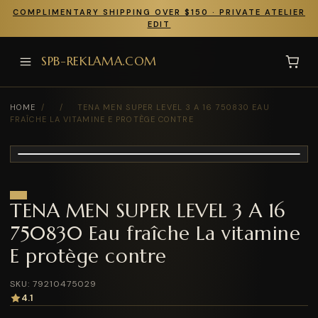
COMPLIMENTARY SHIPPING OVER $150 · PRIVATE ATELIER
EDIT
SPB-REKLAMA.COM
HOME
/
/
TENA MEN SUPER LEVEL 3 A 16 750830 EAU
FRAÎCHE LA VITAMINE E PROTÈGE CONTRE
TENA MEN SUPER LEVEL 3 A 16
750830 Eau fraîche La vitamine
E protège contre
SKU: 79210475029
4.1