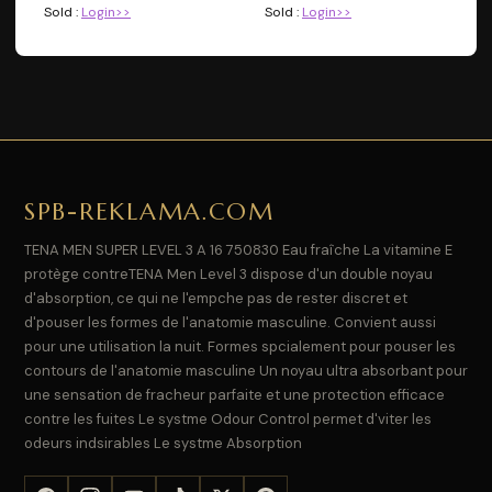
Sold :
Login>>
Sold :
Login>>
SPB-REKLAMA.COM
TENA MEN SUPER LEVEL 3 A 16 750830 Eau fraîche La vitamine E
protège contreTENA Men Level 3 dispose d'un double noyau
d'absorption, ce qui ne l'empche pas de rester discret et
d'pouser les formes de l'anatomie masculine. Convient aussi
pour une utilisation la nuit. Formes spcialement pour pouser les
contours de l'anatomie masculine Un noyau ultra absorbant pour
une sensation de fracheur parfaite et une protection efficace
contre les fuites Le systme Odour Control permet d'viter les
odeurs indsirables Le systme Absorption