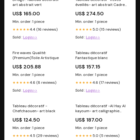
art abstrait vert
éveillés- art abstrait Cadre
minimaliste:SANS CADRE
US$ 165.00
US$ 274.50
Min. order: 1 piece
Min. order: 1 piece
4.4 (16 reviews)
5.0 (15 reviews)
★★★★★
★★★★★
Sold :
Login>>
Sold :
Login>>
Fire waves Qualité:
Tableau décoratif
(Premium)Toile Artistique
Fantastique blanc
US$ 205.88
US$ 157.15
Min. order: 1 piece
Min. order: 1 piece
4.6 (8 reviews)
4.6 (17 reviews)
★★★★★
★★★★★
Sold :
Login>>
Sold :
Login>>
Tableau décoratif -
Tableau décoratif -Al Hay Al
Chefchaouen- art black
kayoum- art calligraphie
Dimensions:60x40cm
US$ 124.50
US$ 187.00
Min. order: 1 piece
Min. order: 1 piece
4.5 (29 reviews)
5.0 (5 reviews)
★★★★★
★★★★★