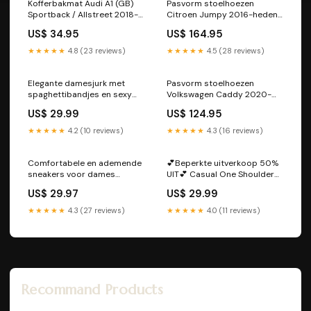
Kofferbakmat Audi A1 (GB)
Pasvorm stoelhoezen
Sportback / Allstreet 2018-
Citroen Jumpy 2016-heden
heden (past in versie met
(1 zitting en 1 rugleuning) -
US$ 34.95
US$ 164.95
kofferbakvloer in lage stand)
Stof zwart 3-serie E36 2-
- Guardliner 4-serie F32 3-
deurs coupe 1992-1998
★★★★★
4.8 (23 reviews)
★★★★★
4.5 (28 reviews)
deurs coupe 2013-2020
Elegante damesjurk met
Pasvorm stoelhoezen
spaghettibandjes en sexy
Volkswagen Caddy 2020-
diepe V-hals Color:White
heden - Stof zwart 3-serie
US$ 29.99
US$ 124.95
E30 2-deurs coupe 1982-
1991
★★★★★
4.2 (10 reviews)
★★★★★
4.3 (16 reviews)
Comfortabele en ademende
💕Beperkte uitverkoop 50%
sneakers voor dames
UIT💕 Casual One Shoulder
Kleur:Roze
Top & Pants Tweedelige Set
US$ 29.97
US$ 29.99
voor dames Color:White
★★★★★
4.3 (27 reviews)
★★★★★
4.0 (11 reviews)
Recommand Products