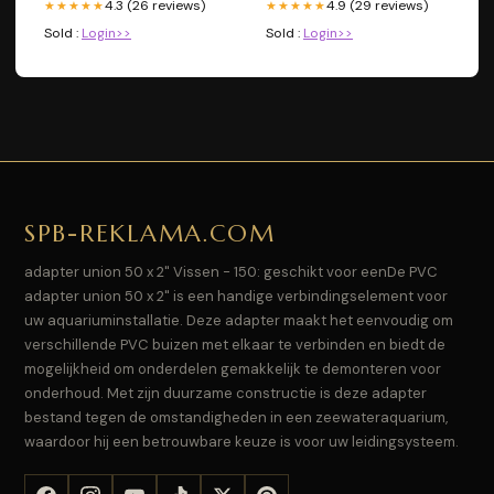
4.3 (26 reviews)
4.9 (29 reviews)
★★★★★
★★★★★
Sold :
Login>>
Sold :
Login>>
SPB-REKLAMA.COM
adapter union 50 x 2" Vissen - 150: geschikt voor eenDe PVC
adapter union 50 x 2" is een handige verbindingselement voor
uw aquariuminstallatie. Deze adapter maakt het eenvoudig om
verschillende PVC buizen met elkaar te verbinden en biedt de
mogelijkheid om onderdelen gemakkelijk te demonteren voor
onderhoud. Met zijn duurzame constructie is deze adapter
bestand tegen de omstandigheden in een zeewateraquarium,
waardoor hij een betrouwbare keuze is voor uw leidingsysteem.