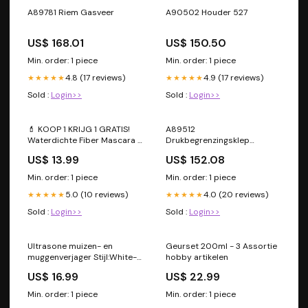
A89781 Riem Gasveer
A90502 Houder 527
US$ 168.01
US$ 150.50
Min. order: 1 piece
Min. order: 1 piece
4.8 (17 reviews)
4.9 (17 reviews)
★★★★★
★★★★★
Sold :
Login>>
Sold :
Login>>
💄 KOOP 1 KRIJG 1 GRATIS!
A89512
Waterdichte Fiber Mascara -
Drukbegrenzingsklep
Intense lengte en krul met
Dieselmotor vervangst.
US$ 13.99
US$ 152.08
verrijkte vezels voor een
klontvrij volume, de hele dag
Min. order: 1 piece
Min. order: 1 piece
lang 🌟👁️ QTY:Koop 1 krijg 1
5.0 (10 reviews)
4.0 (20 reviews)
gratis (2st)
★★★★★
★★★★★
Sold :
Login>>
Sold :
Login>>
Ultrasone muizen- en
Geurset 200ml - 3 Assortie
muggenverjager Stijl:White-
hobby artikelen
EU
US$ 16.99
US$ 22.99
Min. order: 1 piece
Min. order: 1 piece