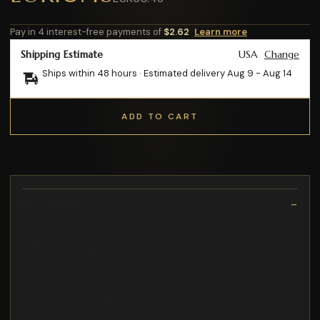
Pay in 4 interest-free payments of
$2.62
Learn more
Shipping Estimate
USA
Change
Ships within 48 hours · Estimated delivery
Aug 9
-
Aug 14
ADD TO CART
Description
- 150: geschikt voor een aquarium (breedte) van 149 - 160cm
waardoor ze een waardevolle aanvulling zijn voor elk
aquascape project
groene mat die perfect is voor aquaria met een natuurlijke
uitstraling
Het is eenvoudig te installeren en biedt betrouwbare
prestaties