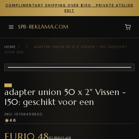
COMPLIMENTARY SHIPPING OVER $150 · PRIVATE ATELIER
EDIT
SPB-REKLAMA.COM
HOME
/
/
ADAPTER UNION 50 X 2" VISSEN - 150: GESCHIKT
VOOR EEN
adapter union 50 x 2" Vissen -
150: geschikt voor een
SKU: 15738459820
4.6
EUR10.48
EUR60.48