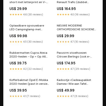
short met letterprint en V-
Renault Trafic (dubbel
hals met split opzij, 2-delige
cabine) 2014-heden (3 losse
US$ 29.99
US$ 164.95
set Size:2XL[85-95KG]
zitting/rugleuning met
armsteuntjes) - Stof zwart
★★★★★
4.6 (30 reviews)
★★★★★
4.0 (16 reviews)
Corolla 3-deurs hatchback
1988-1992
Oplaadbare opvouwbare
NIEUWE MODERNE
LED Campinglamp met
ORTHOPEDISCHE SCHOENEN
standaard Stijl:Lampkop +
VOOR DAMES Cotton
US$ 99.98
US$ 29.99
Voet
★★★★★
4.5 (30 reviews)
★★★★★
4.7 (10 reviews)
Rubbermatten Cupra Ateca
Pasvorm stoelhoezen
2020-heden - Op = Op A6
Citroen Berlingo (ook e-
(C6) Avant 5-deurs
Berlingo) - 2018-heden -
US$ 39.75
US$ 174.95
stationwagon 2005-2011
Kunstleer zwart Tipo 5-
deurs hatchback 1990-1995
★★★★★
4.2 (22 reviews)
★★★★★
4.7 (29 reviews)
Kofferbakmat Opel E-Mokka
Kadootje •Cadeaupakket
2020-heden (past in versie
Dames• Wie aan Tafel
met verstelbare
Vriendinnen Borrelpakket
US$ 39.95
US$ 49.99
kofferbakvloer in hoge
stand) - Guardliner Rexton
★★★★★
4.1 (7 reviews)
★★★★★
4.7 (8 reviews)
5-deurs suv 2002-2009