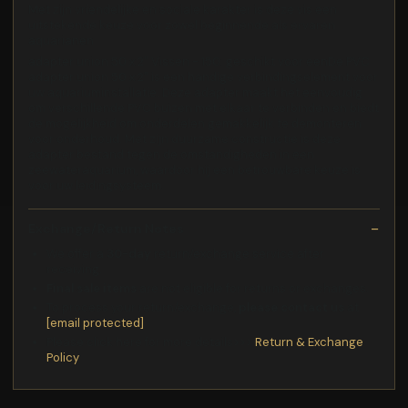
Met zijn vriendelijke en sociale karakter is deze vis een
uitstekende keuze voor zowel beginnende als ervaren
aquarianen
adapter union 50 x 2" Vissen - 150: geschikt voor eenDe PVC
adapter union 50 x 2" is een handige verbindingselement voor
uw aquariuminstallatie. Deze adapter maakt het eenvoudig
om verschillende PVC buizen met elkaar te verbinden en biedt
de mogelijkheid om onderdelen gemakkelijk te demonteren
voor onderhoud. Met zijn duurzame constructie is deze
adapter bestand tegen de omstandigheden in een
zeewateraquarium, waardoor hij een betrouwbare keuze is
voor uw leidingsysteem.
Exchange/Return Notes
We offer a
30-day
return/exchange service after
receiving.
Final sale items
are not eligible for returns or exchanges.
To process your return/exchange,
please contact us
at
[email protected]
Please click here for more details>>>
Return & Exchange
Policy