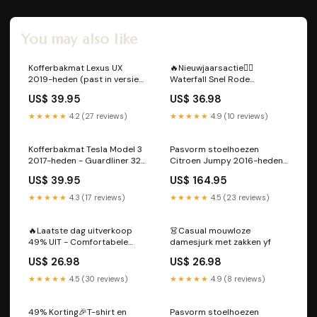
You may also like
Kofferbakmat Lexus UX
🔥Nieuwjaarsactie❤️‍🔥
2019-heden (past in versie
Waterfall Snel Rode
met lage kofferbakvloer
Wijnkaraf Home Ideeën
US$ 39.95
US$ 36.98
zonder subwoofer) -
Color:💥limited-time
Guardliner Qubo 5-deurs
special-Iceberg Style
★★★★★
4.2 (27 reviews)
★★★★★
4.9 (10 reviews)
mpv 2008-heden
Kofferbakmat Tesla Model 3
Pasvorm stoelhoezen
2017-heden - Guardliner 323
Citroen Jumpy 2016-heden
F (BA) 5-deurs hatchback
(3 losse zittingen en
US$ 39.95
US$ 164.95
1994-1998
rugleuningen met
armsteuntjes) - Stof zwart
★★★★★
4.3 (17 reviews)
★★★★★
4.5 (23 reviews)
Sharan 5-deurs mpv 2010-
2022
🔥Laatste dag uitverkoop
👗Casual mouwloze
49% UIT - Comfortabele
damesjurk met zakken yf
leren laarzen ter
US$ 26.98
US$ 26.98
ondersteuning van de
voetboog Kleur:Rood
★★★★★
4.5 (30 reviews)
★★★★★
4.9 (8 reviews)
49% Korting🎉T-shirt en
Pasvorm stoelhoezen