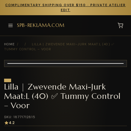
COMPLIMENTARY SHIPPING OVER $150 · PRIVATE ATELIER
EDIT
SPB-REKLAMA.COM
HOME
/
/
LILLA | ZWEVENDE MAXI-JURK MAAT:L (40) ✅
TUMMY CONTROL – VOOR
Lilla | Zwevende Maxi-Jurk
Maat:L (40) ✅ Tummy Control
– Voor
SKU: 18771712815
4.2