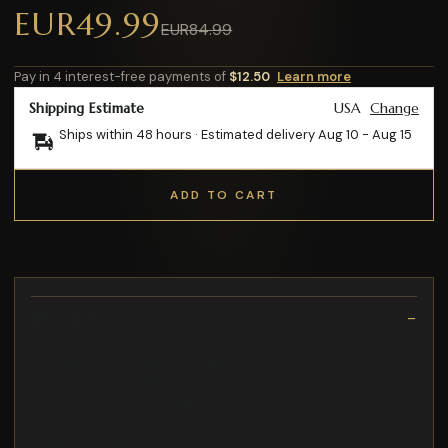
EUR49.99
EUR84.99
Pay in 4 interest-free payments of
$12.50
Learn more
Shipping Estimate
USA
Change
Ships within 48 hours · Estimated delivery
Aug 10
-
Aug 15
ADD TO CART
Description
✅ Tummy Control – Voor een plattere buik en mooiere
tailleDankzij het slimme corrigerende ontwerp voel je meteen
support op de juiste plekken
De Linnea is een driedelige set die stijl en comfort moeiteloos
combineert
rustige uitstraling