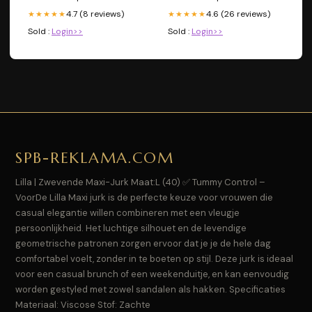
4.7 (8 reviews)
4.6 (26 reviews)
★★★★★
★★★★★
Sold :
Login>>
Sold :
Login>>
SPB-REKLAMA.COM
Lilla | Zwevende Maxi-Jurk Maat:L (40) ✅ Tummy Control –
VoorDe Lilla Maxi jurk is de perfecte keuze voor vrouwen die
casual elegantie willen combineren met een vleugje
persoonlijkheid. Het luchtige silhouet en de levendige
geometrische patronen zorgen ervoor dat je je de hele dag
comfortabel voelt, zonder in te boeten op stijl. Deze jurk is ideaal
voor een casual brunch of een weekenduitje, en kan eenvoudig
worden gestyled met zowel sandalen als hakken. Specificaties
Materiaal: Viscose Stof: Zachte