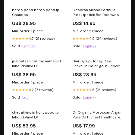
bardo pond bardo pond lp
Deborah Milano Formula
Chandos
Pura Lipstick Bio Rosewood
04 Hyaluronzuur 150 60
US$ 29.95
US$ 14.95
vcaps
Min. order: 1 piece
Min. order: 1 piece
4.7 (21 reviews)
4.5 (24 reviews)
★★★★★
★★★★★
Sold :
Login>>
Sold :
Login>>
joe bataan call my name lp 1
Hair Syrup Honey Dew
Inhoud:Vinyl LP
Leave-In Color gel blueberry
bliss
US$ 38.95
US$ 23.95
Min. order: 1 piece
Min. order: 1 piece
4.2 (7 reviews)
4.8 (18 reviews)
★★★★★
★★★★★
Sold :
Login>>
Sold :
Login>>
chet atkins in hollywood lp
Dr Organic Moroccan Argan
Inhoud:Vinyl LP
Pure Oil Highest Healthcare
Vitamine B-50 Complex 90
US$ 53.95
US$ 17.99
cp
Min. order: 1 piece
Min. order: 1 piece