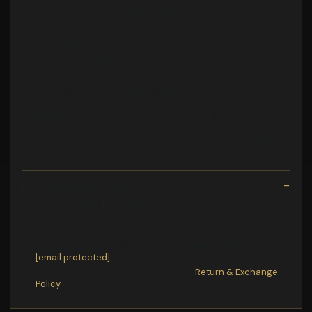
die textuur toevoegt en tegelijkertijd een luchtig gevoel
behoudt
van een dagje winkelen tot een avondje uit
Lilla | Zwevende Maxi-Jurk Maat:L (40) ✅ Tummy Control –
VoorDe Lilla Maxi jurk is de perfecte keuze voor vrouwen die
casual elegantie willen combineren met een vleugje
persoonlijkheid. Het luchtige silhouet en de levendige
geometrische patronen zorgen ervoor dat je je de hele dag
comfortabel voelt, zonder in te boeten op stijl. Deze jurk is
ideaal voor een casual brunch of een weekenduitje, en kan
eenvoudig worden gestyled met zowel sandalen als hakken.
Specificaties Materiaal: Viscose Stof: Zachte
Exchange/Return Notes
We offer a
30-day
return/exchange service after
receiving.
Final sale items
are not eligible for returns or exchanges.
To process your return/exchange,
please contact us
at
[email protected]
Please click here for more details>>>
Return & Exchange
Policy