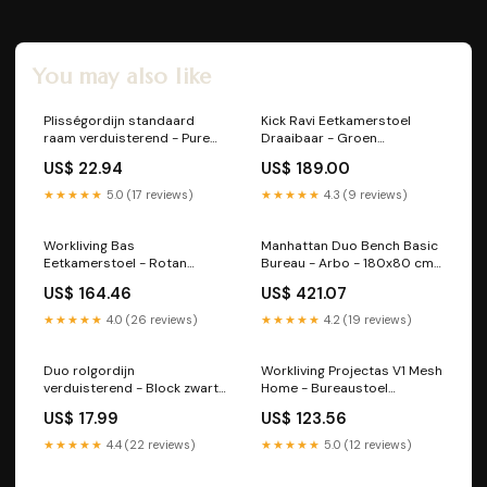
You may also like
Plisségordijn standaard
Kick Ravi Eetkamerstoel
raam verduisterend - Pure
Draaibaar - Groen
zacht blauw Default:Default
8719274326847
US$ 22.94
US$ 189.00
Title
★★★★★
5.0 (17 reviews)
★★★★★
4.3 (9 reviews)
Workliving Bas
Manhattan Duo Bench Basic
Eetkamerstoel - Rotan
Bureau - Arbo - 180x80 cm -
Design Walnoot / Chroom -
Elektrisch Verstelbaar
US$ 164.46
US$ 421.07
Met Armleggers
Zit/Sta Bladkleur:Wit blad
scheidingswand
★★★★★
4.0 (26 reviews)
★★★★★
4.2 (19 reviews)
Duo rolgordijn
Workliving Projectas V1 Mesh
verduisterend - Block zwart
Home - Bureaustoel
grijs Plissegordijn STD DL III
Ergonomisch Design (N)EN
US$ 17.99
US$ 123.56
1335 52662
★★★★★
4.4 (22 reviews)
★★★★★
5.0 (12 reviews)