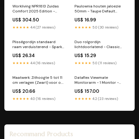
Workliving NPR1813 Zuidas
Paulownia houten jaloezie
Comfort 2025 Edition -
50mm - Taupe Default
Ergonomische Bureaustoel
Title:opc-1752321217219
US$ 304.50
US$ 16.99
ARBO 9505988342179
★★★★★
4.4 (27 reviews)
★★★★★
5.0 (30 reviews)
Plisségordijn standaard
Duo rolgordijn
raam verduisterend - Spark
lichtdoorlatend - Classic
zwart PF Plissegordijn DL II
bruin PF Plissegordijn DL II
US$ 26.34
US$ 15.29
★★★★★
4.4 (16 reviews)
★★★★★
5.0 (11 reviews)
Maatwerk: Zithoogte 5 tot 11
Dataflex Viewmate
cm verlagen (Zwart) voor o.a.
Monitorarm - 1 Monitor -
Projectas / Zuidas
Zilver - Bureau 662
US$ 20.66
US$ 157.00
#3001728_S
8719274322320
★★★★★
4.0 (16 reviews)
★★★★★
4.2 (23 reviews)
Recommand Products