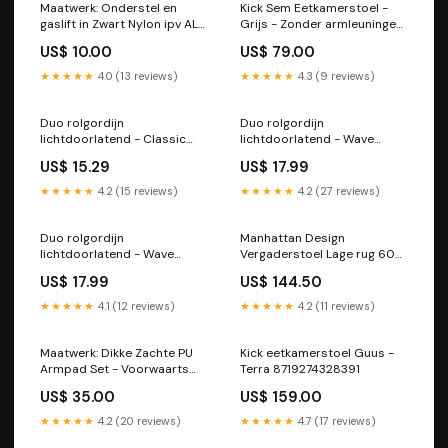
Maatwerk: Onderstel en
Kick Sem Eetkamerstoel -
gaslift in Zwart Nylon ipv ALU
Grijs - Zonder armleuningen
voor Projectas / Zuidas serie
9506174134356
US$ 10.00
US$ 79.00
105115
★★★★★
4.0 (13 reviews)
★★★★★
4.3 (9 reviews)
Duo rolgordijn
Duo rolgordijn
lichtdoorlatend - Classic
lichtdoorlatend - Wave
bruin zwart PF Plissegordijn
taupe grijs Default:Default
US$ 15.29
US$ 17.99
DL II
Title
★★★★★
4.2 (15 reviews)
★★★★★
4.2 (27 reviews)
Duo rolgordijn
Manhattan Design
lichtdoorlatend - Wave
Vergaderstoel Lage rug 600
zwart DUO Rolgordijn PG4
Bruin 8719274324744
US$ 17.99
US$ 144.50
★★★★★
4.1 (12 reviews)
★★★★★
4.2 (11 reviews)
Maatwerk: Dikke Zachte PU
Kick eetkamerstoel Guus -
Armpad Set - Voorwaarts
Terra 8719274328391
verstelbaar Bureaustoelen
US$ 35.00
US$ 159.00
★★★★★
4.2 (20 reviews)
★★★★★
4.7 (17 reviews)