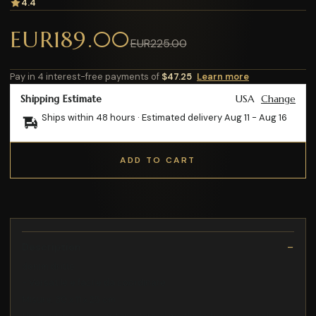
4.4
EUR189.00
EUR225.00
Pay in 4 interest-free payments of
$47.25
Learn more
Shipping Estimate
USA
Change
Ships within 48 hours · Estimated delivery
Aug 11
-
Aug 16
ADD TO CART
Description
denim dritto
- Versatile e facile da coordinare
Misure: 30 x 11 x 25 cm
Un must-have per organizzare al meglio le tue essenziali