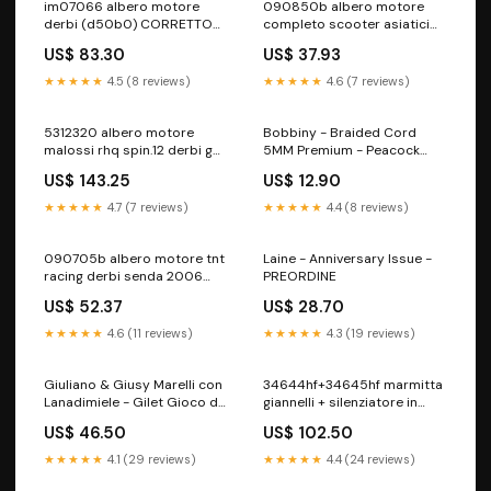
im07066 albero motore
090850b albero motore
derbi (d50b0) CORRETTORI
completo scooter asiatici
DI COPPIA E RICAMBI
50cc 2t/cpi 50cc euro 1 ø10
US$ 83.30
US$ 37.93
CARBURATORI
★★★★★
4.5 (8 reviews)
★★★★★
4.6 (7 reviews)
5312320 albero motore
Bobbiny - Braided Cord
malossi rhq spin.12 derbi gpr
5MM Premium - Peacock
/ gilera gsm DISCHI FRIZIONE
Blue
US$ 143.25
US$ 12.90
E KIT FRIZIONI
★★★★★
4.7 (7 reviews)
★★★★★
4.4 (8 reviews)
090705b albero motore tnt
Laine - Anniversary Issue -
racing derbi senda 2006
PREORDINE
euro 3 motore piaggio
US$ 52.37
US$ 28.70
ALBERI MOTORE
★★★★★
4.6 (11 reviews)
★★★★★
4.3 (19 reviews)
Giuliano & Giusy Marelli con
34644hf+34645hf marmitta
Lanadimiele - Gilet Gioco di
giannelli + silenziatore in
Rose Variante:Rosa Vaniglia
alluminio x rx 50 06 - sx 50
US$ 46.50
US$ 102.50
06 mot. piaggio CINGHIE
VARIATORE
★★★★★
4.1 (29 reviews)
★★★★★
4.4 (24 reviews)