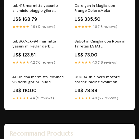
tub418 marmitta yasuni z
Cardigan in Maglia con
alluminio piaggio gilera
Frange Colore:Moka
omologata STATORE E
US$ 168.79
US$ 335.50
VOLANO
★★★★★
4.9 (17 reviews)
★★★★★
4.8 (18 reviews)
tub807xck-94 marmitta
Sabot in Ciniglia con Rosa in
yasuni ml kevlar derbi
Taffetas ESTATE
piaggio db050 d. 28mm
US$ 123.51
US$ 73.00
omologata
RAFFREDDAMENTO
★★★★★
4.2 (10 reviews)
★★★★★
4.0 (16 reviews)
4095 esa marmitta leovince
090949b albero motore
v6 derbi gpr 50 nude
carenzi racing evolution
2004/2005 COPRI RAGGI
derbi senda dal 2006
US$ 110.00
US$ 78.89
ALBERI MOTORE
★★★★★
4.4 (9 reviews)
★★★★★
4.0 (22 reviews)
Recommand Products