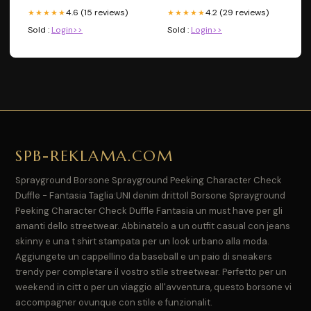
4.6 (15 reviews)
4.2 (29 reviews)
★★★★★
★★★★★
Sold :
Login>>
Sold :
Login>>
SPB-REKLAMA.COM
Sprayground Borsone Sprayground Peeking Character Check
Duffle - Fantasia Taglia:UNI denim drittoIl Borsone Sprayground
Peeking Character Check Duffle Fantasia un must have per gli
amanti dello streetwear. Abbinatelo a un outfit casual con jeans
skinny e una t shirt stampata per un look urbano alla moda.
Aggiungete un cappellino da baseball e un paio di sneakers
trendy per completare il vostro stile streetwear. Perfetto per un
weekend in citt o per un viaggio all'avventura, questo borsone vi
accompagner ovunque con stile e funzionalit.