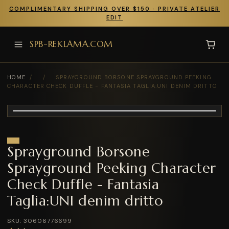
COMPLIMENTARY SHIPPING OVER $150 · PRIVATE ATELIER
EDIT
SPB-REKLAMA.COM
HOME
/
/
SPRAYGROUND BORSONE SPRAYGROUND PEEKING
CHARACTER CHECK DUFFLE - FANTASIA TAGLIA:UNI DENIM DRITTO
Sprayground Borsone
Sprayground Peeking Character
Check Duffle - Fantasia
Taglia:UNI denim dritto
SKU: 30606776699