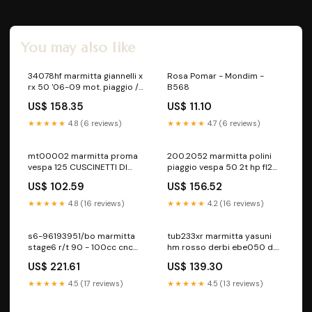
You may also like
34078hf marmitta giannelli x
Rosa Pomar - Mondim -
rx 50 '06-09 mot. piaggio /
B568
sx 50 '06-09 mot. piaggio
US$ 158.35
US$ 11.10
(attenzione la marmitta
viene fornita senza s
★★★★★
4.8 (6 reviews)
★★★★★
4.7 (6 reviews)
CARTER - COPRICARTER -
COPERCHI E ACCESSORI
mt00002 marmitta proma
200.2052 marmitta polini
vespa 125 CUSCINETTI DI
piaggio vespa 50 2t hp fl2
STERZO
ARIE MANUALI
US$ 102.59
US$ 156.52
★★★★★
4.8 (16 reviews)
★★★★★
4.2 (16 reviews)
s6-96193951/bo marmitta
tub233xr marmitta yasuni
stage6 r/t 90 - 100cc cnc
hm rosso derbi ebe050 d.
arancio / nero derbi senda
28mm omologata CARENE E
US$ 221.61
US$ 139.30
(d50b0) stage6 rt
KIT CARENE
MINARELLI ORIZZONTALE E
★★★★★
4.5 (17 reviews)
★★★★★
4.5 (13 reviews)
VERTICALE E PEUGEOT 2T