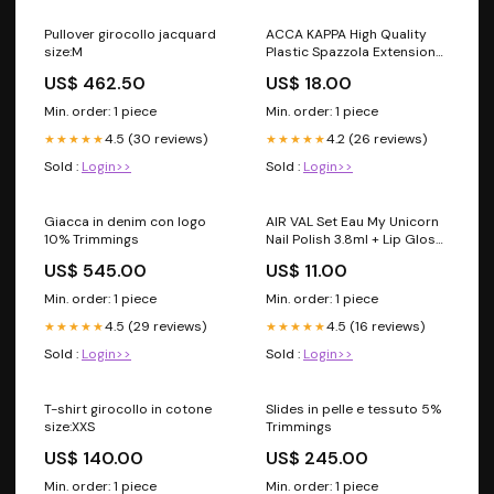
Pullover girocollo jacquard
ACCA KAPPA High Quality
size:M
Plastic Spazzola Extension
Ovale Grande Ref.126953S
US$ 462.50
US$ 18.00
color:Default
Min. order: 1 piece
Min. order: 1 piece
4.5 (30 reviews)
4.2 (26 reviews)
★★★★★
★★★★★
Sold :
Login>>
Sold :
Login>>
Giacca in denim con logo
AIR VAL Set Eau My Unicorn
10% Trimmings
Nail Polish 3.8ml + Lip Gloss
6ml + Balm 4 + Eye Shadow
US$ 545.00
US$ 11.00
2x12g + Eay De Toilette 50ml
+ Lima color:Default
Min. order: 1 piece
Min. order: 1 piece
4.5 (29 reviews)
4.5 (16 reviews)
★★★★★
★★★★★
Sold :
Login>>
Sold :
Login>>
T-shirt girocollo in cotone
Slides in pelle e tessuto 5%
size:XXS
Trimmings
US$ 140.00
US$ 245.00
Min. order: 1 piece
Min. order: 1 piece