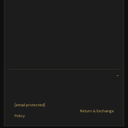
con tessuto stampa Geo Safari e inserto in pelle liscia
sagomato come foglie di eucalipto Australiano
Sprayground Borsone Sprayground Peeking Character Check
Duffle - Fantasia Taglia:UNI denim drittoIl Borsone
Sprayground Peeking Character Check Duffle Fantasia un
must have per gli amanti dello streetwear. Abbinatelo a un
outfit casual con jeans skinny e una t shirt stampata per un
look urbano alla moda. Aggiungete un cappellino da baseball
e un paio di sneakers trendy per completare il vostro stile
streetwear. Perfetto per un weekend in citt o per un viaggio
all'avventura, questo borsone vi accompagner ovunque con
stile e funzionalit.
Exchange/Return Notes
We offer a
30-day
return/exchange service after
receiving.
Final sale items
are not eligible for returns or exchanges.
To process your return/exchange,
please contact us
at
[email protected]
Please click here for more details>>>
Return & Exchange
Policy