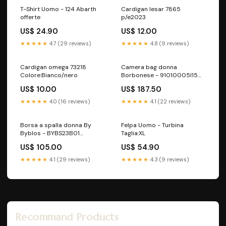
T-Shirt Uomo - 124 Abarth
Cardigan lesar 7865
offerte
p/e2023
US$ 24.90
US$ 12.00
★★★★★
4.7 (29 reviews)
★★★★★
4.8 (9 reviews)
Cardigan omega 73218
Camera bag donna
Colore:Bianco/nero
Borbonese - 91010005I15
Colore:Beige/Marrone
US$ 10.00
US$ 187.50
★★★★★
4.0 (16 reviews)
★★★★★
4.1 (22 reviews)
Borsa a spalla donna By
Felpa Uomo - Turbina
Byblos - BYBS23B01
Taglia:XL
Colore:Camel
US$ 105.00
US$ 54.90
★★★★★
4.1 (29 reviews)
★★★★★
4.3 (9 reviews)
Recommand Products