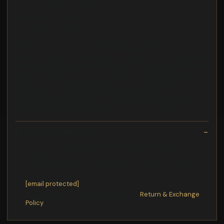
In materiale galvanizzato
Dimensioni complessive: 44 x 45 x 81 cm (L x P x A)
Con design ad anello
Letto Libreria senza Materasso Bianco 135x190 cm Legno di
Pino vida-xl Potete anche registrare video oGrazie a questo
letto libreria potrete dormire sonni pi riposanti! un'accogliente
aggiunta a qualsiasi camera da letto. Telaio stabile e durevole:
Il legno massello di pino noto per la sua resistenza e la sua
durata. Le sue venature dritte e i suoi nodi caratteristici
contribuiscono al suo fascino rustico. Base a doghe per
supporto ottimale: Il giroletto dotato di una base a doghe per
conferire supporto e traspirabilit al vostro materasso. Ampio
Exchange/Return Notes
We offer a
30-day
return/exchange service after
receiving.
Final sale items
are not eligible for returns or exchanges.
To process your return/exchange,
please contact us
at
[email protected]
Please click here for more details>>>
Return & Exchange
Policy