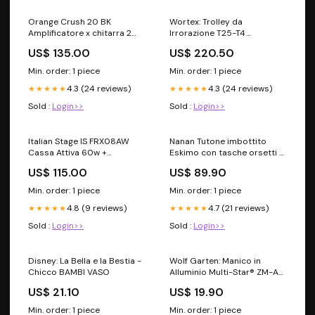
Orange Crush 20 BK
Wortex: Trolley da
Amplificatore x chitarra 2
Irrorazione T25-T4
canali combo 8 pollici 20W,
Category_Attrezzature/Mototrivell
US$ 135.00
US$ 220.50
Nero danea_8299
e accessori
Min. order: 1 piece
Min. order: 1 piece
4.3 (24 reviews)
4.3 (24 reviews)
★★★★★
★★★★★
Sold :
Login>>
Sold :
Login>>
Italian Stage IS FRX08AW
Nanan Tutone imbottito
Cassa Attiva 60w +
Eskimo con tasche orsetti -
bluetooth, mic wireless e
Blu scarpe
US$ 115.00
US$ 89.90
Batteria danea_9274
Min. order: 1 piece
Min. order: 1 piece
4.8 (9 reviews)
4.7 (21 reviews)
★★★★★
★★★★★
Sold :
Login>>
Sold :
Login>>
Disney: La Bella e la Bestia -
Wolf Garten: Manico in
Chicco BAMBI VASO
Alluminio Multi-Star® ZM-A
140
US$ 21.10
US$ 19.90
Category_Irrigazione/Irrigazione
Interrata/Elettrovalvole
Min. order: 1 piece
Min. order: 1 piece