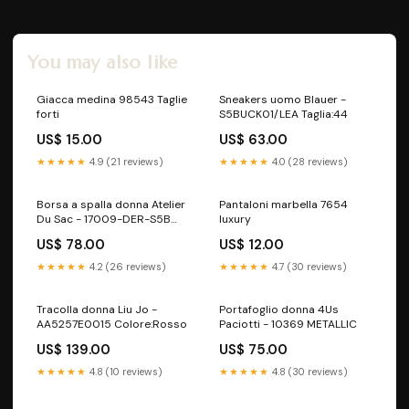
You may also like
Giacca medina 98543 Taglie
Sneakers uomo Blauer -
forti
S5BUCK01/LEA Taglia:44
US$ 15.00
US$ 63.00
★★★★★
4.9 (21 reviews)
★★★★★
4.0 (28 reviews)
Borsa a spalla donna Atelier
Pantaloni marbella 7654
Du Sac - 17009-DER-S5B
luxury
Colore:Panna
US$ 78.00
US$ 12.00
★★★★★
4.2 (26 reviews)
★★★★★
4.7 (30 reviews)
Tracolla donna Liu Jo -
Portafoglio donna 4Us
AA5257E0015 Colore:Rosso
Paciotti - 10369 METALLIC
US$ 139.00
US$ 75.00
★★★★★
4.8 (10 reviews)
★★★★★
4.8 (30 reviews)