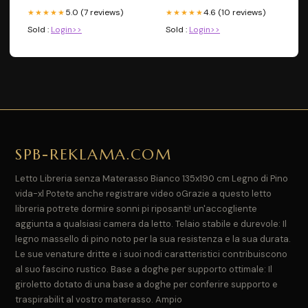
5.0 (7 reviews)
4.6 (10 reviews)
★★★★★
★★★★★
Sold :
Login>>
Sold :
Login>>
SPB-REKLAMA.COM
Letto Libreria senza Materasso Bianco 135x190 cm Legno di Pino
vida-xl Potete anche registrare video oGrazie a questo letto
libreria potrete dormire sonni pi riposanti! un'accogliente
aggiunta a qualsiasi camera da letto. Telaio stabile e durevole: Il
legno massello di pino noto per la sua resistenza e la sua durata.
Le sue venature dritte e i suoi nodi caratteristici contribuiscono
al suo fascino rustico. Base a doghe per supporto ottimale: Il
giroletto dotato di una base a doghe per conferire supporto e
traspirabilit al vostro materasso. Ampio