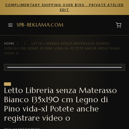
COMPLIMENTARY SHIPPING OVER $150 · PRIVATE ATELIER
EDIT
SPB-REKLAMA.COM
HOME
/
/
LETTO LIBRERIA SENZA MATERASSO BIANCO
135X190 CM LEGNO DI PINO VIDA-XL POTETE ANCHE REGISTRARE
VIDEO O
Letto Libreria senza Materasso
Bianco 135x190 cm Legno di
Pino vida-xl Potete anche
registrare video o