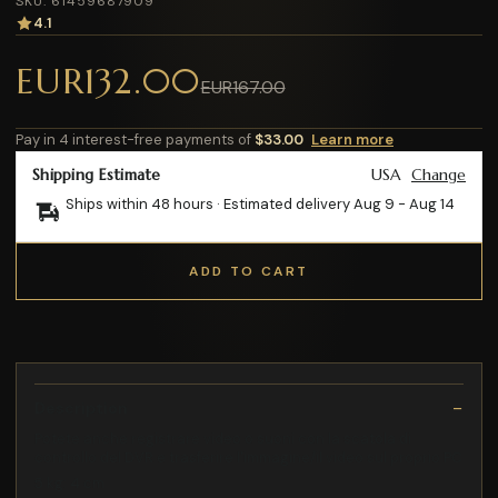
SKU: 61459687909
4.1
EUR132.00
EUR167.00
Pay in 4 interest-free payments of
$33.00
Learn more
Shipping Estimate
USA
Change
Ships within 48 hours · Estimated delivery
Aug 9
-
Aug 14
ADD TO CART
Description
Potete anche registrare video o suoni con la scatola di
controllo del DVR e trasferire l'immagine/il video sul proprio PC
5 kg: 4 cm