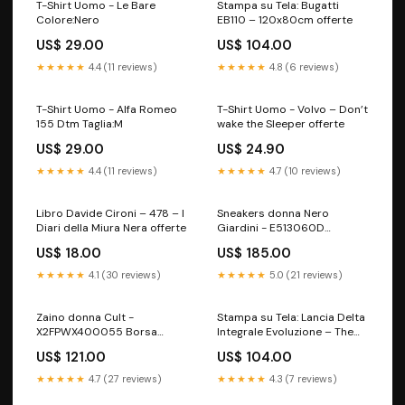
T-Shirt Uomo - Le Bare
Stampa su Tela: Bugatti
Colore:Nero
EB110 – 120x80cm offerte
US$ 29.00
US$ 104.00
★★★★★
4.4 (11 reviews)
★★★★★
4.8 (6 reviews)
T-Shirt Uomo - Alfa Romeo
T-Shirt Uomo - Volvo – Don’t
155 Dtm Taglia:M
wake the Sleeper offerte
US$ 29.00
US$ 24.90
★★★★★
4.4 (11 reviews)
★★★★★
4.7 (10 reviews)
Libro Davide Cironi – 478 – I
Sneakers donna Nero
Diari della Miura Nera offerte
Giardini - E513060D
Taglia:39
US$ 18.00
US$ 185.00
★★★★★
4.1 (30 reviews)
★★★★★
5.0 (21 reviews)
Zaino donna Cult -
Stampa su Tela: Lancia Delta
X2FPWX400055 Borsa
Integrale Evoluzione – The
Secchiello
Russian Job – 120x80cm
US$ 121.00
US$ 104.00
offerte
★★★★★
4.7 (27 reviews)
★★★★★
4.3 (7 reviews)