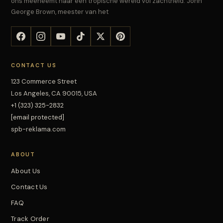
ons meeneemt naar een tropische wereld vol zachtheid. John
George Brown, meester van het
CONTACT US
123 Commerce Street
Los Angeles, CA 90015, USA
+1 (323) 325-2832
[email protected]
spb-reklama.com
ABOUT
About Us
Contact Us
FAQ
Track Order