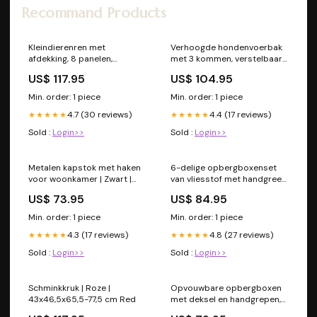
Recommand Products
Kleindierenren met
Verhoogde hondenvoerbak
afdekking, 8 panelen,
met 3 kommen, verstelbaar
vrijloopren | Zwart |
en kantelbaar | Grijs |
US$ 117.95
US$ 104.95
175x175x80 cm Part 11
24x42,5x28,5-36,5 cm
Bedside Tables
Min. order: 1 piece
Min. order: 1 piece
4.7 (30 reviews)
4.4 (17 reviews)
★★★★★
★★★★★
Sold :
Login>>
Sold :
Login>>
Metalen kapstok met haken
6-delige opbergboxenset
voor woonkamer | Zwart |
van vliesstof met handgreep
43x48x175 cm storage unit
| Grijs | 26x26x28 cm free
US$ 73.95
US$ 84.95
standing
Min. order: 1 piece
Min. order: 1 piece
4.3 (17 reviews)
4.8 (27 reviews)
★★★★★
★★★★★
Sold :
Login>>
Sold :
Login>>
Schminkkruk | Roze |
Opvouwbare opbergboxen
43x46,5x65,5-77,5 cm Red
met deksel en handgrepen,
set van 3 | Grijs | 40x30x25