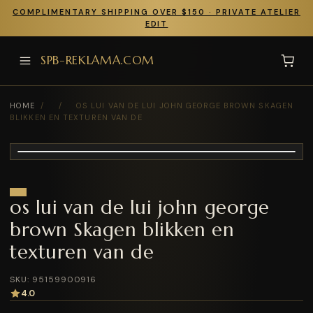
COMPLIMENTARY SHIPPING OVER $150 · PRIVATE ATELIER
EDIT
SPB-REKLAMA.COM
HOME
/
/
OS LUI VAN DE LUI JOHN GEORGE BROWN SKAGEN
BLIKKEN EN TEXTUREN VAN DE
os lui van de lui john george
brown Skagen blikken en
texturen van de
SKU: 95159900916
4.0