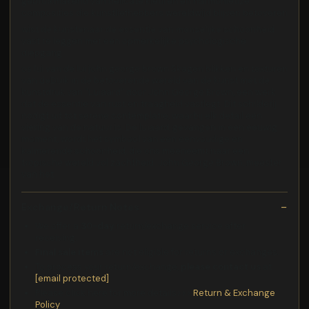
gebruikmakend van delicate kleuren en harmonieuze
composities die kunstliefhebbers wereldwijd blijven betoveren
wist de kunstenaar de essentie van menselijke schoonheid
vast te leggen met een opmerkelijke psychologische
diepgang
os lui van de lui john george brown Skagen blikken en texturen
van deDuik in de betoverende wereld van de kunst met de
kunstdruk van "Luiaard" door John George Brown, een werk
dat de essentie van rust en traagheid vastlegt. Dit schilderij
nodigt uit tot serene contemplatie, waarbij elk detail een
viering van de natuur is. De luiaard, gevangen in een eeuwig
moment, wordt het symbool van een eenvoudige en
kalmerende schoonheid, die ons meeneemt naar een
tropische wereld vol zachtheid. John George Brown, meester
van het
Exchange/Return Notes
We offer a
30-day
return/exchange service after
receiving.
Final sale items
are not eligible for returns or exchanges.
To process your return/exchange,
please contact us
at
[email protected]
Please click here for more details>>>
Return & Exchange
Policy