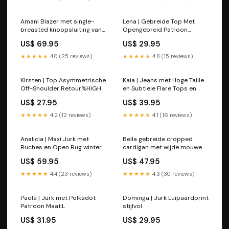
Amani Blazer met single-
Lena | Gebreide Top Met
breasted knoopsluiting van
Opengebreid Patroon
faux leer voor dames Maat:L
Maat:XL
US$ 69.95
US$ 29.95
★★★★★
4.0 (25 reviews)
★★★★★
4.8 (15 reviews)
Kirsten | Top Asymmetrische
Kaia | Jeans met Hoge Taille
Off-Shoulder Retour%HIGH
en Subtiele Flare Tops en
blouses
US$ 27.95
US$ 39.95
★★★★★
4.2 (12 reviews)
★★★★★
4.1 (16 reviews)
Analicia | Maxi Jurk met
Bella gebreide cropped
Ruches en Open Rug winter
cardigan met wijde mouwen
voor dames Kleur:Zwart
US$ 59.95
US$ 47.95
★★★★★
4.4 (23 reviews)
★★★★★
4.3 (30 reviews)
Paola | Jurk met Polkadot
Dominga | Jurk Luipaardprint
Patroon Maat:L
stijlvol
US$ 31.95
US$ 29.95