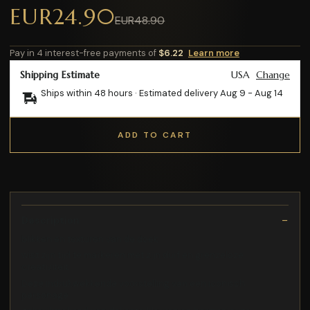
EUR24.90
EUR48.90
Pay in 4 interest-free payments of
$6.22
Learn more
Shipping Estimate
USA
Change
Ships within 48 hours · Estimated delivery
Aug 9
-
Aug 14
ADD TO CART
Description
blikken en texturen van de doek
wist zijn tijd te markeren met zijn durf en grenzeloze
creativiteit
Deze indrukwekkende voorstelling van een iconisch
personage