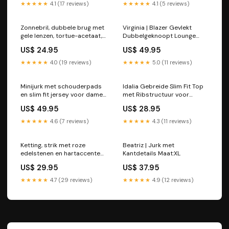
★★★★★
4.1 (17 reviews)
★★★★★
4.1 (5 reviews)
Zonnebril, dubbele brug met
Virginia | Blazer Gevlekt
gele lenzen, tortue-acetaat,
Dubbelgeknoopt Lounge
Dames Kleur:Oranje
Sets
US$ 24.95
US$ 49.95
★★★★★
4.0 (19 reviews)
★★★★★
5.0 (11 reviews)
Minijurk met schouderpads
Idalia Gebreide Slim Fit Top
en slim fit jersey voor dames
met Ribstructuur voor
Feest Jurken
dames Strandmode
US$ 49.95
US$ 28.95
★★★★★
4.6 (7 reviews)
★★★★★
4.3 (11 reviews)
Ketting, strik met roze
Beatriz | Jurk met
edelstenen en hartaccenten,
Kantdetails Maat:XL
metaallegering,
US$ 29.95
US$ 37.95
Goud/Zilver/Roségoud,
Dames trendy rok
★★★★★
4.7 (29 reviews)
★★★★★
4.9 (12 reviews)