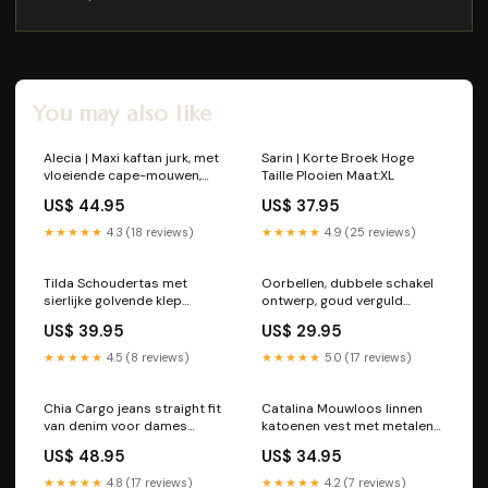
You may also like
Alecia | Maxi kaftan jurk, met
Sarin | Korte Broek Hoge
vloeiende cape-mouwen,
Taille Plooien Maat:XL
satijn, dames Kleur:Crème
US$ 44.95
US$ 37.95
★★★★★
4.3 (18 reviews)
★★★★★
4.9 (25 reviews)
Tilda Schoudertas met
Oorbellen, dubbele schakel
sierlijke golvende klep
ontwerp, goud verguld
Kleur:Bruin
metaal, goudkleurig, Dames
US$ 39.95
US$ 29.95
winter
★★★★★
4.5 (8 reviews)
★★★★★
5.0 (17 reviews)
Chia Cargo jeans straight fit
Catalina Mouwloos linnen
van denim voor dames
katoenen vest met metalen
Maat:XL
designaccent voor dames
US$ 48.95
US$ 34.95
stijlvol
★★★★★
4.8 (17 reviews)
★★★★★
4.2 (7 reviews)