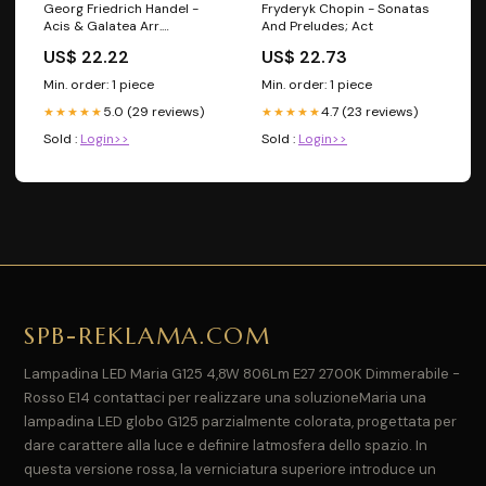
Georg Friedrich Handel -
Fryderyk Chopin - Sonatas
Acis & Galatea Arr.
And Preludes; Act
Mendelssohn; Miramax
US$ 22.22
US$ 22.73
Min. order: 1 piece
Min. order: 1 piece
5.0 (29 reviews)
4.7 (23 reviews)
★★★★★
★★★★★
Sold :
Login>>
Sold :
Login>>
SPB-REKLAMA.COM
Lampadina LED Maria G125 4,8W 806Lm E27 2700K Dimmerabile -
Rosso E14 contattaci per realizzare una soluzioneMaria una
lampadina LED globo G125 parzialmente colorata, progettata per
dare carattere alla luce e definire latmosfera dello spazio. In
questa versione rossa, la verniciatura superiore introduce un