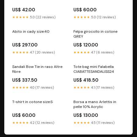
US$ 42.00
US$ 60.00
★★★★★
5.0 (22 reviews)
★★★★★
5.0 (12 reviews)
Abito in cady size:40
Felpa girocollo in cotone
GREY
US$ 297.00
US$ 120.00
★★★★★
4.7 (20 reviews)
★★★★★
4.7 (6 reviews)
Sandali Bow Tie in raso Altre
Tote bag mini Falabella
fibre
CIABATTESANDALISS24
US$ 337.50
US$ 418.50
★★★★★
4.0 (17 reviews)
★★★★★
4.1 (17 reviews)
T-shirt in cotone size:S
Borsa a mano Arlettis in
pelle 10% Acrylic
US$ 60.00
US$ 130.00
★★★★★
4.2 (12 reviews)
★★★★★
4.5 (11 reviews)