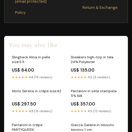
[email protected]
Please click here for more details>>>
Return & Exchange
Policy
You may also like
Slingback Alina in pelle
Sneakers high-top in tela
size:5.5
24% Polyester
US$ 84.00
US$ 135.00
★★★★★
4.4 (19 reviews)
★★★★★
4.5 (8 reviews)
Abito Serena in crêpe size:42
Pantaloni in seta stampata
5% Silk
US$ 297.50
US$ 357.00
★★★★★
4.8 (18 reviews)
★★★★★
4.5 (13 reviews)
Pantaloni in crêpe
Giacca Galene in tessuto
PARTYQUEEN
tecnico 1 cm