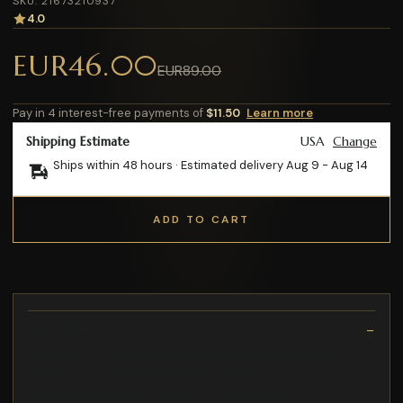
SKU: 21673210937
4.0
EUR46.00
EUR89.00
Pay in 4 interest-free payments of
$11.50
Learn more
Shipping Estimate
USA
Change
Ships within 48 hours · Estimated delivery
Aug 9
-
Aug 14
ADD TO CART
Description
contattaci per realizzare una soluzione personalizzata
pensata per il tuo progetto di illuminazione
La lampada da tavolo Vaso con paralume Impero in juta