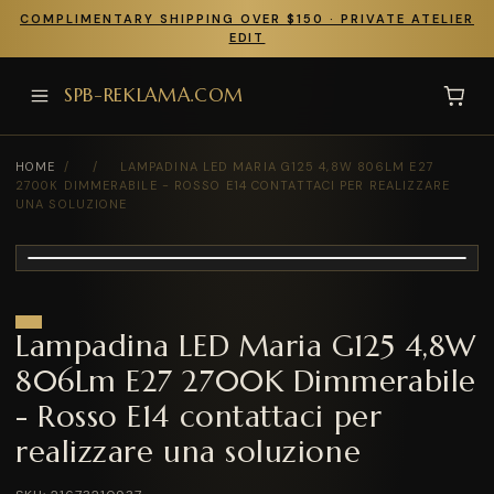
COMPLIMENTARY SHIPPING OVER $150 · PRIVATE ATELIER
EDIT
SPB-REKLAMA.COM
HOME
/
/
LAMPADINA LED MARIA G125 4,8W 806LM E27
2700K DIMMERABILE - ROSSO E14 CONTATTACI PER REALIZZARE
UNA SOLUZIONE
Lampadina LED Maria G125 4,8W
806Lm E27 2700K Dimmerabile
- Rosso E14 contattaci per
realizzare una soluzione