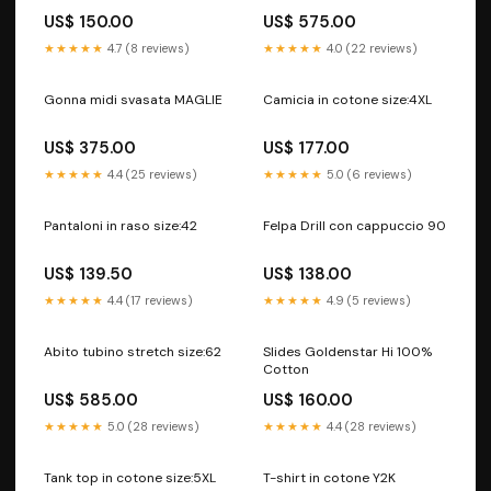
US$ 150.00
US$ 575.00
★★★★★
4.7 (8 reviews)
★★★★★
4.0 (22 reviews)
Gonna midi svasata MAGLIE
Camicia in cotone size:4XL
US$ 375.00
US$ 177.00
★★★★★
4.4 (25 reviews)
★★★★★
5.0 (6 reviews)
Pantaloni in raso size:42
Felpa Drill con cappuccio 90
US$ 139.50
US$ 138.00
★★★★★
4.4 (17 reviews)
★★★★★
4.9 (5 reviews)
Abito tubino stretch size:62
Slides Goldenstar Hi 100%
Cotton
US$ 585.00
US$ 160.00
★★★★★
5.0 (28 reviews)
★★★★★
4.4 (28 reviews)
Tank top in cotone size:5XL
T-shirt in cotone Y2K