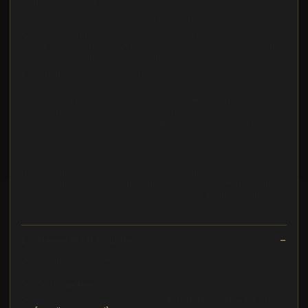
naturale è una soluzione dal design autentico
Sei punti luce che fondono design e natura
Questa applique o plafoniera con paralume a maiolica abbina
la semplicità del portalampada bianco a un design decorativo
che richiama la tradizione mediterranea
Il paralume Cilindro in Arenal Cenere porta un tocco di
sofisticatezza sobria in ogni ambiente
Lampadina LED Maria G125 4,8W 806Lm E27 2700K
Dimmerabile - Rosso E14 contattaci per realizzare una
soluzioneMaria una lampadina LED globo G125 parzialmente
colorata, progettata per dare carattere alla luce e definire
latmosfera dello spazio. In questa versione rossa, la
verniciatura superiore introduce un accento cromatico
deciso, capace di rendere la luce un elemento espressivo
oltre che funzionale. Su una lampada da tavolo, Maria illumina
verso il basso in modo controllato, senza abbagliare, offrendo
una luce confortevole per scrivanie e comodini. La resa
Exchange/Return Notes
We offer a
30-day
return/exchange service after
receiving.
Final sale items
are not eligible for returns or exchanges.
To process your return/exchange,
please contact us
at