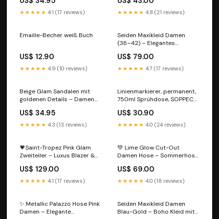
US$ 34.95
US$ 43.00
Material:68% Baumwolle 32%
Poliester
★★★★★
4.1 (17 reviews)
★★★★★
4.8 (21 reviews)
Emaille-Becher weiß Buch
Seiden Maxikleid Damen
(38–42) – Elegantes
Sommerkleid Orange | 100%
US$ 12.90
US$ 79.00
Seide Material:100% Seide
★★★★★
4.9 (10 reviews)
★★★★★
4.7 (17 reviews)
Beige Glam Sandalen mit
Linienmarkierer, permanent,
goldenen Details – Damen
750ml Sprühdose, SOPPEC
Sommer Slides slipper
tracing plus 2K
US$ 34.95
US$ 30.90
★★★★★
4.3 (13 reviews)
★★★★★
4.0 (24 reviews)
💗Saint-Tropez Pink Glam
💚 Lime Glow Cut-Out
Zweiteiler – Luxus Blazer &
Damen Hose – Sommerhose
Palazzo-Hose in Candy Pink
in Limettengrün mit
US$ 129.00
US$ 69.00
✨ L - letztes Stückl!!
Hüftdetails 💚 Muscheln
sandalen
★★★★★
4.1 (17 reviews)
★★★★★
4.0 (18 reviews)
✨ Metallic Palazzo Hose Pink
Seiden Maxikleid Damen
Damen – Elegante
Blau-Gold – Boho Kleid mit