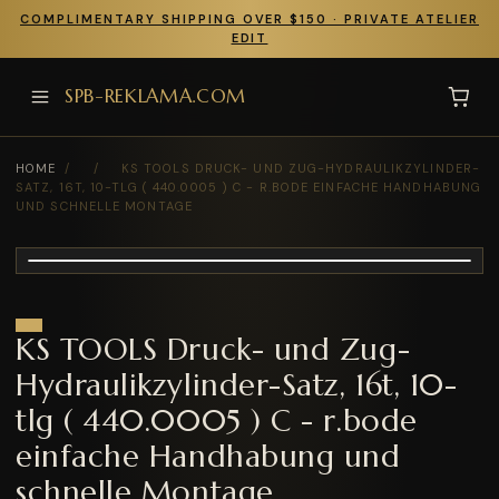
COMPLIMENTARY SHIPPING OVER $150 · PRIVATE ATELIER
EDIT
SPB-REKLAMA.COM
HOME
/
/
KS TOOLS DRUCK- UND ZUG-HYDRAULIKZYLINDER-
SATZ, 16T, 10-TLG ( 440.0005 ) C - R.BODE EINFACHE HANDHABUNG
UND SCHNELLE MONTAGE
KS TOOLS Druck- und Zug-
Hydraulikzylinder-Satz, 16t, 10-
tlg ( 440.0005 ) C - r.bode
einfache Handhabung und
schnelle Montage