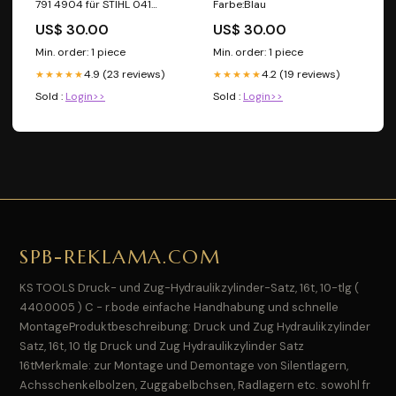
791 4904 für STIHL 041
Farbe:Blau
041AV Stihl FS420
US$ 30.00
US$ 30.00
Min. order: 1 piece
Min. order: 1 piece
4.9 (23 reviews)
4.2 (19 reviews)
★★★★★
★★★★★
Sold :
Login>>
Sold :
Login>>
SPB-REKLAMA.COM
KS TOOLS Druck- und Zug-Hydraulikzylinder-Satz, 16t, 10-tlg (
440.0005 ) C - r.bode einfache Handhabung und schnelle
MontageProduktbeschreibung: Druck und Zug Hydraulikzylinder
Satz, 16t, 10 tlg Druck und Zug Hydraulikzylinder Satz
16tMerkmale: zur Montage und Demontage von Silentlagern,
Achsschenkelbolzen, Zuggabelbchsen, Radlagern etc. sowohl fr