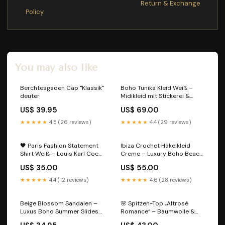
Please click here for more details>>>
Return & Exchange
Policy
You may also like
Berchtesgaden Cap "Klassik"
Boho Tunika Kleid Weiß –
deuter
Midikleid mit Stickerei &
Pailletten | Sommerkleid
US$ 39.95
US$ 69.00
Damen (36–40)
Sommerschuhe
★★★★★
4.5 (26 reviews)
★★★★★
4.4 (29 reviews)
🖤 Paris Fashion Statement
Ibiza Crochet Häkelkleid
Shirt Weiß – Louis Karl Coco
Creme – Luxury Boho Beach
Marc Edition 38-42 offene
Dress aus Baumwolle (38-
US$ 35.00
US$ 55.00
Schuhe
42) Farbe:Beige
★★★★★
4.4 (12 reviews)
★★★★★
4.6 (28 reviews)
Beige Blossom Sandalen –
🌸 Spitzen-Top „Altrosé
Luxus Boho Summer Slides
Romance“ – Baumwolle &
🌸 Größe:36
Häkelspitze38-42