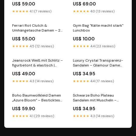
Sommerhose Größe:XL
V-Ausschnitt & Schnürung |
US$ 59.00
US$ 69.00
(38–42) flach
★★★★★
4.1 (7 reviews)
★★★★★
4.0 (13 reviews)
Ferrari Rot Clutch &
Gym Bag "Kälte macht stark"
Umhängetasche Damen – 2-
Lunchbox
in-1 Statement Bag mit
US$ 55.00
US$ 10.00
Schulterriemen | Boutique in
Heaven Damenpantolette
★★★★★
4.5 (12 reviews)
★★★★★
4.4 (23 reviews)
Jeansrock Weiß mit Schlitz –
Luxury Crystal Transparenz-
figurbetont & elastisch |
Sandalen – Glamour Damen
Größe M Farbe:Weiß
Slipper mit Strass &
US$ 49.00
US$ 34.95
Transparent-Riemen
Sommerschuhe
★★★★★
4.3 (14 reviews)
★★★★★
4.4 (17 reviews)
Boho Baumwollkleid Damen
Schwarze Boho Plateau
„Azure Bloom“ – Besticktes
Sandalen mit Muscheln –
Sommerkleid mit Stickerei &
Ibiza Glam Slides ✨
US$ 59.90
US$ 34.95
luftiger Passform (Gr.34-38)
Sommerschuhe
flach
★★★★★
4.1 (29 reviews)
★★★★★
4.3 (14 reviews)