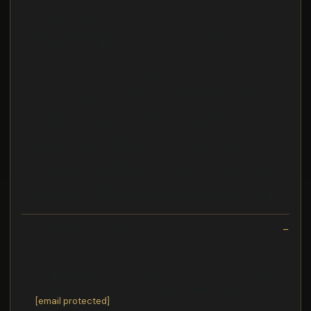
Vibrationswert (Handgriff links/rechts):3
Stromversorgung: 230 V Netzanschluss oder 14
Mit einer Motorleistung von 1200 Watt mit einer
maximalen Leerlaufdrehzahl 30
8 mm und einem 7
KS TOOLS Druck- und Zug-Hydraulikzylinder-Satz, 16t, 10-tlg (
440.0005 ) C - r.bode einfache Handhabung und schnelle
MontageProduktbeschreibung: Druck und Zug
Hydraulikzylinder Satz, 16t, 10 tlg Druck und Zug
Hydraulikzylinder Satz 16tMerkmale: zur Montage und
Demontage von Silentlagern, Achsschenkelbolzen,
Zuggabelbchsen, Radlagern etc. sowohl fr Druck als auch
Zuganwendungen geeignet mit magnetischem
Zentrieradapter mit Schlagkrper zum Einschrauben extrem
hoher und gleichmiger Kraftaufbau universaler Einsatz mit
Reduzierungen M10 M22 mit automatischem Kolbenrcklauf
Exchange/Return Notes
We offer a
30-day
return/exchange service after
receiving.
Final sale items
are not eligible for returns or exchanges.
To process your return/exchange,
please contact us
at
[email protected]