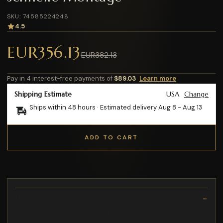
SKU: 74585224248
4.5
EUR356.13
EUR382.13
Pay in 4 interest-free payments of
$89.03
Learn more
Shipping Estimate
USA
Change
Ships within 48 hours · Estimated delivery
Aug 8
-
Aug 13
ADD TO CART
Description
einfache Handhabung und schnelle Montage