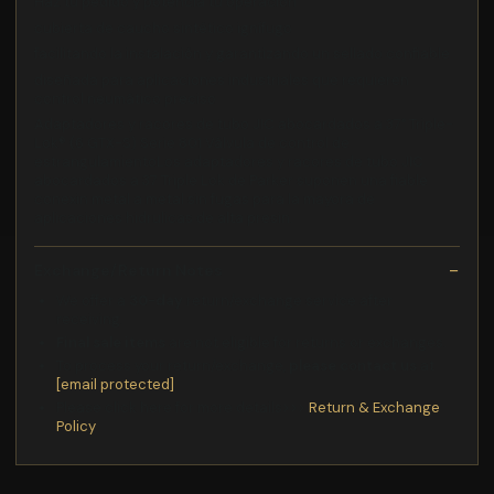
Haz tu pedido y potencia tu operación
cubierta de caucho sintético ignífugo
facilitando la instalación y garantizando un sellado confiable
diseñada para aplicaciones industriales que requieren
control neumático preciso
Adaptadores y racores de tubo JIC abocardados a 37° Triple-
Lok® (6 GTX-S) Serie 801 Válvula de control de
estrangulamientoLos adaptadores y racores de tubo JIC
abocardados a 37 Triple Lok de Parker suponen una fiable
conexin metal a metal sin fugas para la mayora de
aplicaciones hidrulicas de alta presin.
Exchange/Return Notes
We offer a
30-day
return/exchange service after
receiving.
Final sale items
are not eligible for returns or exchanges.
To process your return/exchange,
please contact us
at
[email protected]
Please click here for more details>>>
Return & Exchange
Policy