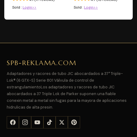
Sold :
Login>>
Sold :
Login>>
SPB-REKLAMA.COM
Adaptadores y racores de tubo JIC abocardados a 37° Triple-
Lok® (6 GTX-S) Serie 801 Válvula de control de
estrangulamientoLos adaptadores y racores de tubo JIC
abocardados a 37 Triple Lok de Parker suponen una fiable
conexin metal a metal sin fugas para la mayora de aplicaciones
hidrulicas de alta presin.