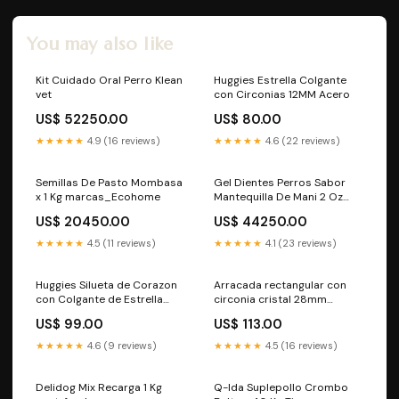
You may also like
Kit Cuidado Oral Perro Klean
Huggies Estrella Colgante
vet
con Circonias 12MM Acero
US$ 52250.00
US$ 80.00
★★★★★
4.9 (16 reviews)
★★★★★
4.6 (22 reviews)
Semillas De Pasto Mombasa
Gel Dientes Perros Sabor
x 1 Kg marcas_Ecohome
Mantequilla De Mani 2 Oz
Ketoclean mascotas.
US$ 20450.00
US$ 44250.00
Preguntar a ChatGPT
★★★★★
4.5 (11 reviews)
★★★★★
4.1 (23 reviews)
Huggies Silueta de Corazon
Arracada rectangular con
con Colgante de Estrella
circonia cristal 28mm
15MM Juego
Eslabón
US$ 99.00
US$ 113.00
★★★★★
4.6 (9 reviews)
★★★★★
4.5 (16 reviews)
Delidog Mix Recarga 1 Kg
Q-Ida Suplepollo Crombo