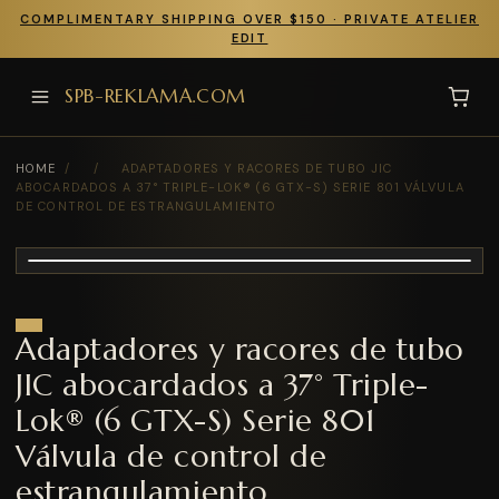
COMPLIMENTARY SHIPPING OVER $150 · PRIVATE ATELIER
EDIT
SPB-REKLAMA.COM
HOME
/
/
ADAPTADORES Y RACORES DE TUBO JIC
ABOCARDADOS A 37° TRIPLE-LOK® (6 GTX-S) SERIE 801 VÁLVULA
DE CONTROL DE ESTRANGULAMIENTO
Adaptadores y racores de tubo
JIC abocardados a 37° Triple-
Lok® (6 GTX-S) Serie 801
Válvula de control de
estrangulamiento