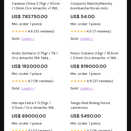
Cadena China 2.75gr / 40cm
Conjunto MatchyMatchy
/ 1.3mm Oro Amarillo +1 18K
bombacha flores mini
& Plata 925
multicolor Tela 309
US$ 783750.00
US$ 54.00
Min. order: 1 piece
Min. order: 1 piece
4.8 (10 reviews)
4.5 (7 reviews)
★★★★★
★★★★★
Sold :
Login>>
Sold :
Login>>
Anillo Solitario 0.75gr / T6 /
Pulso Cubano 2.8gr / 18.8cm
Oro Amarillo 18K Talla
/ 3.1mm Oro Amarillo +1 18K
Anillo:6
& Medida (cm):18.8
US$ 192000.00
US$ 819000.00
Min. order: 1 piece
Min. order: 1 piece
4.7 (18 reviews)
4.9 (27 reviews)
★★★★★
★★★★★
Sold :
Login>>
Sold :
Login>>
Herraje Letra Y 0.25gr /
Tango Red Riding Hood
0.5cm / Oro Amarillo 18K
camerons
Peso (gr):0.25
US$ 69000.00
US$ 5450.00
Min. order: 1 piece
Min. order: 1 piece
4.1 (17 reviews)
4.7 (18 reviews)
★★★★★
★★★★★