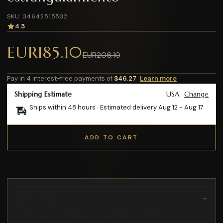
SKU: 34642515532
4.3
EUR185.10
EUR206.10
Pay in 4 interest-free payments of
$46.27
Learn more
Shipping Estimate
USA
Change
Ships within 48 hours · Estimated delivery
Aug 12
-
Aug 17
ADD TO CART
Description
Válvula de control de estrangulamiento y retención