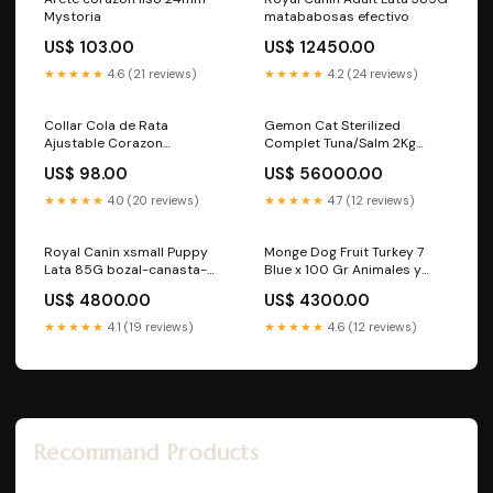
Mystoria
matababosas efectivo
US$ 103.00
US$ 12450.00
★★★★★
4.6 (21 reviews)
★★★★★
4.2 (24 reviews)
Collar Cola de Rata
Gemon Cat Sterilized
Ajustable Corazon
Complet Tuna/Salm 2Kg
Bombacho 45cm Eslabón
Regaderas
US$ 98.00
US$ 56000.00
★★★★★
4.0 (20 reviews)
★★★★★
4.7 (12 reviews)
Royal Canin xsmall Puppy
Monge Dog Fruit Turkey 7
Lata 85G bozal-canasta-
Blue x 100 Gr Animales y
mediano-can-accesorios-
Mascotas. Envios
US$ 4800.00
US$ 4300.00
mascotas
★★★★★
4.1 (19 reviews)
★★★★★
4.6 (12 reviews)
Recommand Products