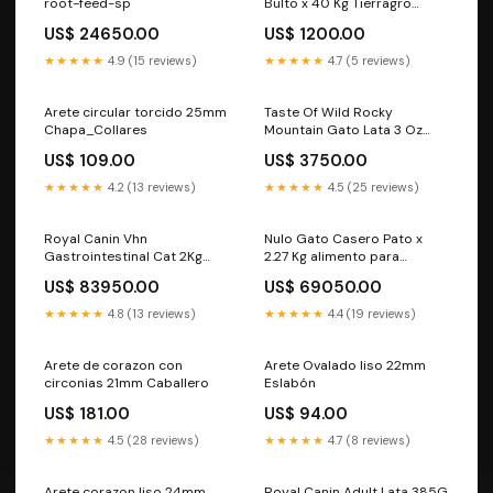
root-feed-sp
Bulto x 40 Kg Tierragro
bloque nutricional
US$ 24650.00
US$ 1200.00
★★★★★
4.9 (15 reviews)
★★★★★
4.7 (5 reviews)
Arete circular torcido 25mm
Taste Of Wild Rocky
Chapa_Collares
Mountain Gato Lata 3 Oz
alimento sin gluten para
US$ 109.00
US$ 3750.00
perros
★★★★★
4.2 (13 reviews)
★★★★★
4.5 (25 reviews)
Royal Canin Vhn
Nulo Gato Casero Pato x
Gastrointestinal Cat 2Kg
2.27 Kg alimento para
comida sin gluten para
ponedoras
US$ 83950.00
US$ 69050.00
gatos
★★★★★
4.8 (13 reviews)
★★★★★
4.4 (19 reviews)
Arete de corazon con
Arete Ovalado liso 22mm
circonias 21mm Caballero
Eslabón
US$ 181.00
US$ 94.00
★★★★★
4.5 (28 reviews)
★★★★★
4.7 (8 reviews)
Arete corazon liso 24mm
Royal Canin Adult Lata 385G