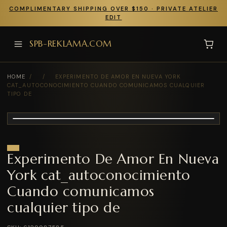
COMPLIMENTARY SHIPPING OVER $150 · PRIVATE ATELIER
EDIT
SPB-REKLAMA.COM
HOME
/
/
EXPERIMENTO DE AMOR EN NUEVA YORK
CAT_AUTOCONOCIMIENTO CUANDO COMUNICAMOS CUALQUIER
TIPO DE
Experimento De Amor En Nueva
York cat_autoconocimiento
Cuando comunicamos
cualquier tipo de