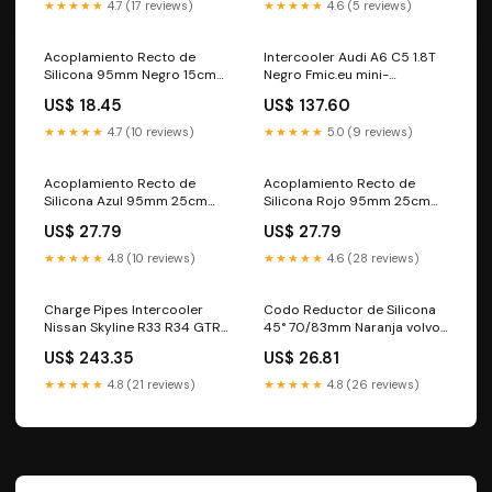
esi7792270
★★★★★
4.7 (17 reviews)
★★★★★
4.6 (5 reviews)
Acoplamiento Recto de
Intercooler Audi A6 C5 1.8T
Silicona 95mm Negro 15cm
Negro Fmic.eu mini-
by5
roadster-r59--2012-2015--
US$ 18.45
US$ 137.60
esi3245944
★★★★★
4.7 (10 reviews)
★★★★★
5.0 (9 reviews)
Acoplamiento Recto de
Acoplamiento Recto de
Silicona Azul 95mm 25cm
Silicona Rojo 95mm 25cm
EG2
DG4
US$ 27.79
US$ 27.79
★★★★★
4.8 (10 reviews)
★★★★★
4.6 (28 reviews)
Charge Pipes Intercooler
Codo Reductor de Silicona
Nissan Skyline R33 R34 GTR
45° 70/83mm Naranja volvo-
RB26DETT Verde
s90-mk2--2016-2025--
US$ 243.35
US$ 26.81
volkswagen-scirocco-3-
esi8460034
-2008-2018--esi1227344
★★★★★
4.8 (21 reviews)
★★★★★
4.8 (26 reviews)