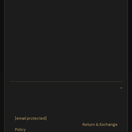
toda la familia
Esta es la apuesta de Asunción Escribano en este libro
aprenderás a alinearte con quien realmente eres
El manual de Enfermedades infecciosas
Experimento De Amor En Nueva York cat_autoconocimiento
Cuando comunicamos cualquier tipo deRosie est
desesperada. Solo tiene ocho semanas para escribir una
novela romntica en medio de un horrible bloqueo creativo. Y
adems se le ha cado el techo encima, literalmente. Por suerte,
puede refugiarse en el piso de Lina mientras ella est de viaje.
Lo que Rosie no sabe es que Lucas, el primo de su mejor
amiga y a quien ha estado acechando por Instagram, tambin
se quedar all. Lucas es una alma libre con abdominales de
acero, sonrisa de ensueo, dotes
Exchange/Return Notes
We offer a
30-day
return/exchange service after
receiving.
Final sale items
are not eligible for returns or exchanges.
To process your return/exchange,
please contact us
at
[email protected]
Please click here for more details>>>
Return & Exchange
Policy