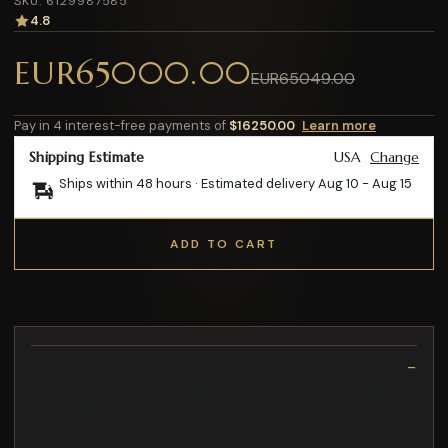
SKU: 6129987585
4.8
EUR65000.00
EUR65049.00
Pay in 4 interest-free payments of
$16250.00
Learn more
Shipping Estimate
USA
Change
Ships within 48 hours · Estimated delivery
Aug 10
-
Aug 15
ADD TO CART
Description
Cuando comunicamos cualquier tipo de información #llámalo
propuesta
La cantante Lucrecia presenta Besitos de chocolate para