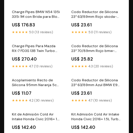
Charge Pipes BMW N54 135i
Codo Reductor de Silicona
335i 1M con Brida para Blow
23° 63/89mm Rojo skoda-
Off 50mm Rojo CH1-CK1
karoq-nu--2017-2026--
US$ 176.83
US$ 23.61
esi4070815
★★★★★
5.0 (13 reviews)
★★★★★
5.0 (11 reviews)
Charge Pipes Para Mazda
Codo Reductor de Silicona
RX-7 FD3S 13B Twin Turbo
23° 70/89mm Rojo bmw-
1993-1997 (Verde) nissan-
serie-3-compact--1994-
US$ 270.40
US$ 25.82
pathfinder-r50--1996-
2000--esi8233800
2004--esi2019108
★★★★★
4.7 (13 reviews)
★★★★★
4.3 (20 reviews)
Acoplamiento Recto de
Codo Reductor de Silicona
Silicona 95mm Naranja 5cm
23° 63/89mm Azul BMW E90
audi-a5-f5--2016-2024--
E91 E92 E93 05-11
US$ 11.07
US$ 23.61
esi2362325
★★★★★
4.2 (30 reviews)
★★★★★
4.7 (10 reviews)
Kit de Admisión Cold Air
Kit Admisión Cold Air Intake
Intake Honda Civic 2016+ 1.5L
Honda Civic 2016+ 1.5L Turbo
Turbo Negro bmw-serie-5-
Naranja ES3
US$ 142.40
US$ 142.40
e39--1995-2003--