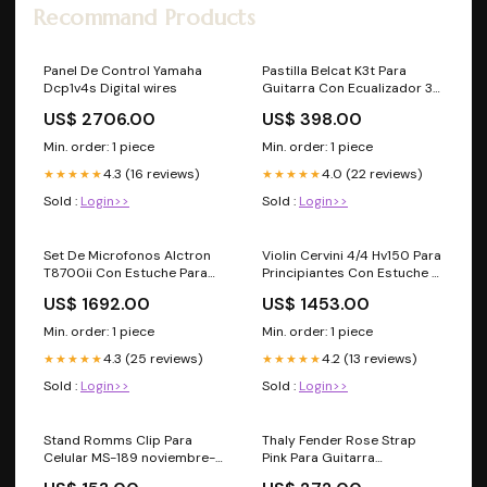
Recommand Products
Panel De Control Yamaha
Pastilla Belcat K3t Para
Dcp1v4s Digital wires
Guitarra Con Ecualizador 3
Bandas panderos
US$ 2706.00
US$ 398.00
Min. order: 1 piece
Min. order: 1 piece
4.3 (16 reviews)
4.0 (22 reviews)
★★★★★
★★★★★
Sold :
Login>>
Sold :
Login>>
Set De Microfonos Alctron
Violin Cervini 4/4 Hv150 Para
T8700ii Con Estuche Para
Principiantes Con Estuche Y
Bateria Kd6/Sd2/Dm-3
Arco ofertasnavideñas2025
US$ 1692.00
US$ 1453.00
tahali
Min. order: 1 piece
Min. order: 1 piece
4.3 (25 reviews)
4.2 (13 reviews)
★★★★★
★★★★★
Sold :
Login>>
Sold :
Login>>
Stand Romms Clip Para
Thaly Fender Rose Strap
Celular MS-189 noviembre-
Pink Para Guitarra
22
0990638056 bongo