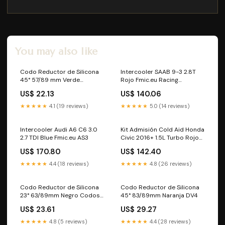
You may also like
Codo Reductor de Silicona
Intercooler SAAB 9-3 2.8T
45° 57/89 mm Verde
Rojo Fmic.eu Racing
porsche-macan-95b-
Radiators
US$ 22.13
US$ 140.06
-2014-2025--esi9978537
★★★★★
4.1 (19 reviews)
★★★★★
5.0 (14 reviews)
Intercooler Audi A6 C6 3.0
Kit Admisión Cold Aid Honda
2.7 TDI Blue Fmic.eu AS3
Civic 2016+ 1.5L Turbo Rojo
bmw-serie--1982-1994--
US$ 170.80
US$ 142.40
esi3800575
★★★★★
4.4 (18 reviews)
★★★★★
4.8 (26 reviews)
Codo Reductor de Silicona
Codo Reductor de Silicona
23° 63/89mm Negro Codos
45° 83/89mm Naranja DV4
de Silicona 135°
US$ 23.61
US$ 29.27
★★★★★
4.8 (5 reviews)
★★★★★
4.4 (28 reviews)