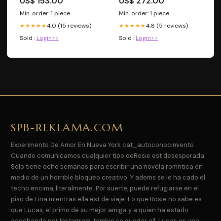
US$ 153.00
US$ 272.00
Min. order: 1 piece
Min. order: 1 piece
4.0 (15 reviews)
4.8 (5 reviews)
★★★★★
★★★★★
Sold :
Login>>
Sold :
Login>>
SPB-REKLAMA.COM
Experimento De Amor En Nueva York cat_autoconocimiento
Cuando comunicamos cualquier tipo deRosie est desesperada.
Solo tiene ocho semanas para escribir una novela romntica en
medio de un horrible bloqueo creativo. Y adems se le ha cado el
techo encima, literalmente. Por suerte, puede refugiarse en el
piso de Lina mientras ella est de viaje. Lo que Rosie no sabe es
que Lucas, el primo de su mejor amiga y a quien ha estado
acechando por Instagram, tambin se quedar all. Lucas es una