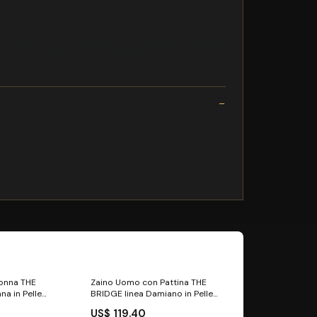
lli demolitori meccanismi di precisioneIn lamiera
, pietre e materiali compatti BFSA 10 lungh. 65
onna THE
Zaino Uomo con Pattina THE
na in Pelle
BRIDGE linea Damiano in Pelle
iavi
Nera portachiavi
US$ 119.40