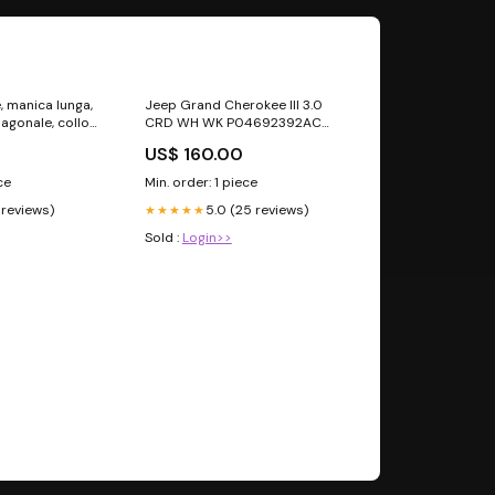
, manica lunga,
Jeep Grand Cherokee III 3.0
agonale, collo
CRD WH WK P04692392AC
DESCRIZIONE-A
5WP20005NS renault
US$ 160.00
UN MONDO
ce
Min. order: 1 piece
3 reviews)
5.0 (25 reviews)
★★★★★
Sold :
Login>>