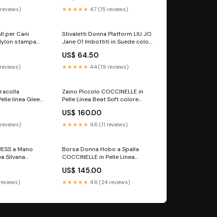
 reviews)
★★★★★
4.7 (15 reviews)
ll per Cani
Stivaletti Donna Platform LIU JO
Nylon stampa
Jane 01 Imbottiti in Suede color
ero invernale24
Cognac borselli
US$ 64.50
 reviews)
★★★★★
4.4 (19 reviews)
racolla
Zaino Piccolo COCCINELLE in
elle linea Gleen
Pelle Linea Beat Soft colore
ed sneakers
Coffee stivali
US$ 160.00
 reviews)
★★★★★
4.6 (11 reviews)
UESS a Mano
Borsa Donna Hobo a Spalla
ea Silvana
COCCINELLE in Pelle Linea
go - Stone
Gleen Large Colore Coffee
US$ 145.00
cinture
 reviews)
★★★★★
4.6 (24 reviews)