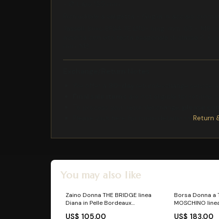
- Ø tubo 150 mm
Richiudibile a valigetta - Griglia in acciaio crom
Tasselli Brixo BFSA TE Ø10- lung. mm. 65 - M8 Con
avvolta con vite testa esagonale di classe 8. 8 e 
mm. M8
Exchange/Return Notes
We offer a
30-day
return/exchange service af
Final sale items
are not eligible for returns 
To process your return/exchange,
please co
Please click here for more details>>>
Return 
You may also like
Zaino Donna THE BRIDGE linea
Borsa Donna a 
Diana in Pelle Bordeaux
MOSCHINO line
accessori
color Cipria b
US$ 105.00
US$ 183.00