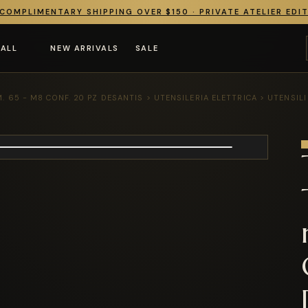
COMPLIMENTARY SHIPPING OVER $150 · PRIVATE ATELIER EDI
 ALL
NEW ARRIVALS
SALE
M. 65 - M8 CONF. 20 PZ DESANTIS > UTENSILERIA ELETTRICA > UTENSIL