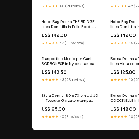
★★★★★
4.6 (21 reviews)
★★★★★
4.2 (2
Hobo Bag Donna THE BRIDGE
Hobo Bag Donn
linea Domitilla in Pelle Bordeaux
linea Domitilla i
borse da ufficio
sconto-15
US$ 149.00
US$ 149.00
★★★★★
4.7 (19 reviews)
★★★★★
4.6 (2
Trasportino Medio per Cani
Borsa Donna a 
BORBONESE in Nylon stampa
linea Aieta col
OP Naturale e Nero sconto-35
sconto-30
US$ 142.50
US$ 125.00
★★★★★
4.3 (26 reviews)
★★★★★
4.0 (2
Stola Donna 180 x 70 cm LIU JO
Borsa Donna a 
in Tessuto Garzato stampa
COCCINELLE in 
Floreale Multicolor sconto-10
Taupe Linea Be
US$ 65.00
US$ 148.00
welcome
★★★★★
4.0 (8 reviews)
★★★★★
4.8 (2