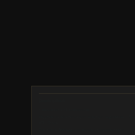
Description
meccanismi di precisione
Occhiali in alluminio con elastico regolabile - 
EN 175 CE
Piastra di fissaggio in acciaio tropicalizzato