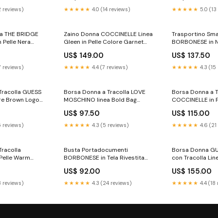
2 reviews)
★★★★★
4.0 (14 reviews)
★★★★★
5.0 (13
a THE BRIDGE
Zaino Donna COCCINELLE Linea
Trasportino Sma
n Pelle Nera
Gleen in Pelle Colore Garnet
BORBONESE in 
Red sconto-60
OP Naturale e N
US$ 149.00
US$ 137.50
7 reviews)
★★★★★
4.4 (7 reviews)
★★★★★
4.3 (15
Tracolla GUESS
Borsa Donna a Tracolla LOVE
Borsa Donna a T
ore Brown Logo
MOSCHINO linea Bold Bag
COCCINELLE in P
Avorio valigeria
colore Garnet R
US$ 97.50
US$ 115.00
5 reviews)
★★★★★
4.3 (5 reviews)
★★★★★
4.6 (21
Tracolla
Busta Portadocumenti
Borsa Donna G
Pelle Warm
BORBONESE in Tela Rivestita
con Tracolla Lin
st Medium
Op Naturale borselli
Colore Latte Lo
US$ 92.00
US$ 155.00
borse da ufficio
8 reviews)
★★★★★
4.3 (24 reviews)
★★★★★
4.4 (18