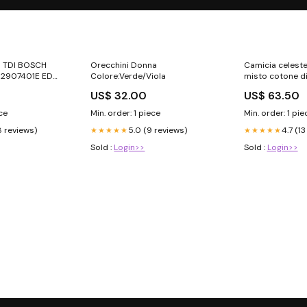
5 TDI BOSCH
Orecchini Donna
Camicia celeste
B2907401E EDC
Colore:Verde/Viola
misto cotone di
a
clergy gamma-
US$ 32.00
US$ 63.50
UN PASSO DA 
PERFETTO
ece
Min. order: 1 piece
Min. order: 1 pie
8 reviews)
5.0 (9 reviews)
4.7 (1
★★★★★
★★★★★
Sold :
Login>>
Sold :
Login>>