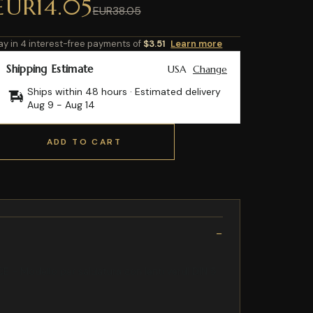
EUR14.05
EUR38.05
ay in 4 interest-free payments of
$3.51
Learn more
Shipping Estimate
USA
Change
Ships within 48 hours · Estimated delivery
Aug 9
-
Aug 14
ADD TO CART
E - Modello per saldatura con lenti verdi DIN 5