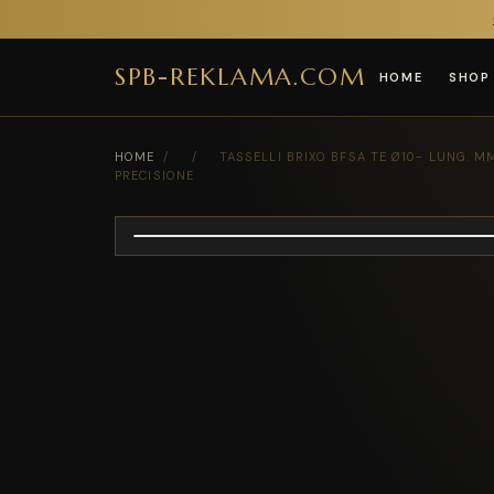
SPB-REKLAMA.COM
HOME
SHOP
HOME
/
/
TASSELLI BRIXO BFSA TE Ø10- LUNG. M
PRECISIONE