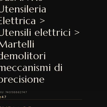
Utensileria
Elettrica >
Utensili elettrici >
Martelli
demolitori
meccanismi di
precisione
KU: 74058862747
4.7