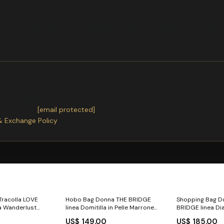
ato - Piedini gommati - Ricambio sostituibile - Verniciatura a polvere
f. 20 Pz DESANTIS > Utensileria Elettrica > Utensili elettrici > Marte
rondella serie larga, in acciaio zincato. Per fissaggi su calcestruzzo
ter receiving.
or exchanges.
ntact us
at
[email protected]
& Exchange Policy
Tracolla LOVE
Hobo Bag Donna THE BRIDGE
Shopping Bag D
a Wanderlust
linea Domitilla in Pelle Marrone
BRIDGE linea Dia
orse a mano
borse da ufficio
Marrone portach
US$ 149.00
US$ 185.00