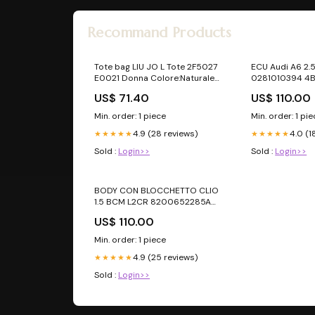
Recommand Products
Tote bag LIU JO L Tote 2F5027
ECU Audi A6 2.
E0021 Donna Colore:Naturale
0281010394 4
(00005)
15VM centralin
US$ 71.40
US$ 110.00
Min. order: 1 piece
Min. order: 1 pi
4.9 (28 reviews)
4.0 (1
★★★★★
★★★★★
Sold :
Login>>
Sold :
Login>>
BODY CON BLOCCHETTO CLIO
1.5 BCM L2CR 8200652285A
8200214173D SV
US$ 110.00
Min. order: 1 piece
4.9 (25 reviews)
★★★★★
Sold :
Login>>