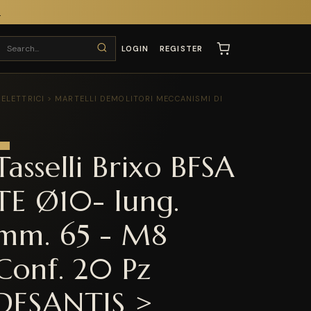
T
LOGIN
REGISTER
I ELETTRICI > MARTELLI DEMOLITORI MECCANISMI DI
Tasselli Brixo BFSA
TE Ø10- lung.
mm. 65 - M8
Conf. 20 Pz
DESANTIS >