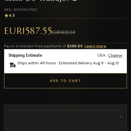
SKU: 9359567130
4.3
EUR1587.55
EUR1612.55
Pay in 4 interest-free payments of
$396.89
Learn more
Shipping Estimate
USA
Change
Ships within 48 hours · Estimated delivery
Aug 8
-
Aug 13
ADD TO CART
Description
-Ciclo De Trabajo: 0