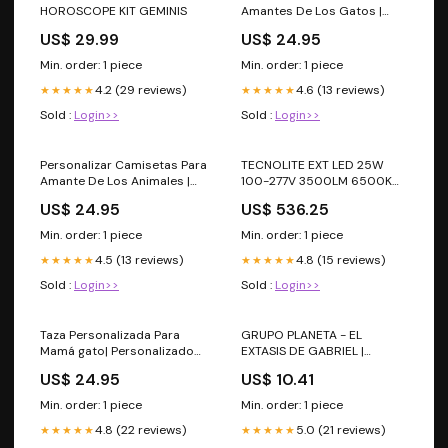
HOROSCOPE KIT GEMINIS
Amantes De Los Gatos |
Personalizado Regalos Para
US$ 29.99
US$ 24.95
Amantes De Los Gatos |
Camiseta Oficial Gato
Min. order: 1 piece
Min. order: 1 piece
Size:XL
4.2 (29 reviews)
4.6 (13 reviews)
★★★★★
★★★★★
Sold :
Login>>
Sold :
Login>>
Personalizar Camisetas Para
TECNOLITE EXT LED 25W
Amante De Los Animales |
100-277V 3500LM 6500K
Personalizado Regalos Para
NEGRO ZB2BE101
US$ 24.95
US$ 536.25
Amantes De Perros Y Gatos
| Nunca Duermas Solo Size:L
Min. order: 1 piece
Min. order: 1 piece
4.5 (13 reviews)
4.8 (15 reviews)
★★★★★
★★★★★
Sold :
Login>>
Sold :
Login>>
Taza Personalizada Para
GRUPO PLANETA - EL
Mamá gato| Personalizado
EXTASIS DE GABRIEL |
Regalos Para Los Amantes
EDICION DE BOLSILLO
US$ 24.95
US$ 10.41
De Los Gatos | Mamá Gato
canvas
Min. order: 1 piece
Min. order: 1 piece
4.8 (22 reviews)
5.0 (21 reviews)
★★★★★
★★★★★