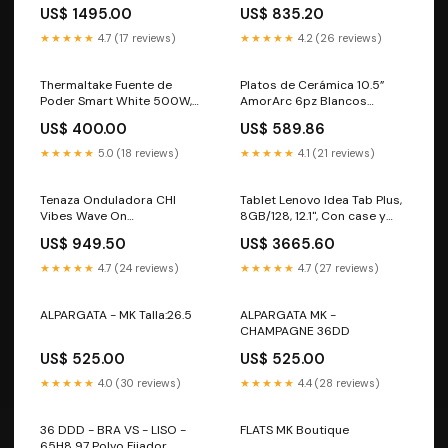
US$ 1495.00
US$ 835.20
★★★★★
4.7 (17 reviews)
★★★★★
4.2 (26 reviews)
Thermaltake Fuente de
Platos de Cerámica 10.5”
Poder Smart White 500W,
AmorArc 6pz Blancos
ATX, 80 Plus.(DETALLE
Resistentes
US$ 400.00
US$ 589.86
ESTETICO)
★★★★★
5.0 (18 reviews)
★★★★★
4.1 (21 reviews)
Tenaza Onduladora CHI
Tablet Lenovo Idea Tab Plus,
Vibes Wave On
8GB/128, 12.1", Con case y
Multifuncional
pluma.
US$ 949.50
US$ 3665.60
★★★★★
4.7 (24 reviews)
★★★★★
4.7 (27 reviews)
ALPARGATA - MK Talla:26.5
ALPARGATA MK -
CHAMPAGNE 36DD
US$ 525.00
US$ 525.00
★★★★★
4.0 (30 reviews)
★★★★★
4.4 (28 reviews)
36 DDD - BRA VS - LISO -
FLATS MK Boutique
65H8 97 Polvo Fijador