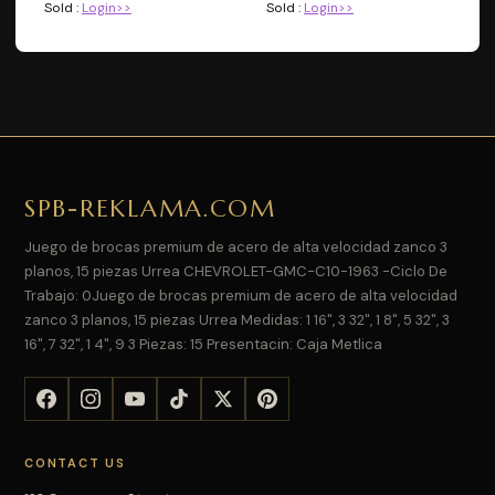
Sold :
Login>>
Sold :
Login>>
SPB-REKLAMA.COM
Juego de brocas premium de acero de alta velocidad zanco 3
planos, 15 piezas Urrea CHEVROLET-GMC-C10-1963 -Ciclo De
Trabajo: 0Juego de brocas premium de acero de alta velocidad
zanco 3 planos, 15 piezas Urrea Medidas: 1 16", 3 32", 1 8", 5 32", 3
16", 7 32", 1 4", 9 3 Piezas: 15 Presentacin: Caja Metlica
CONTACT US