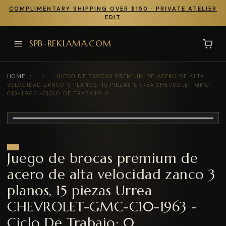
COMPLIMENTARY SHIPPING OVER $150 · PRIVATE ATELIER
EDIT
SPB-REKLAMA.COM
HOME
/
/
JUEGO DE BROCAS PREMIUM DE ACERO DE ALTA
VELOCIDAD ZANCO 3 PLANOS, 15 PIEZAS URREA CHEVROLET-GMC-
C10-1963 -CICLO DE TRABAJO: 0
Juego de brocas premium de
acero de alta velocidad zanco 3
planos, 15 piezas Urrea
CHEVROLET-GMC-C10-1963 -
Ciclo De Trabajo: 0