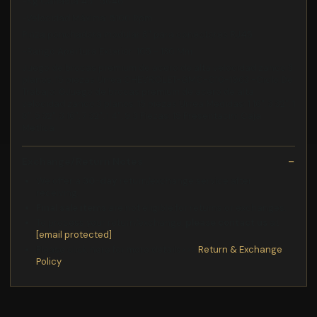
-Kg Canasta 45°: 5646
-Velocidad Máxima: 5100 Rpm
Pinza ponchadora modular 8" para conectores RJ45
-Rango Apertura Exterior: 105 - 130 Mm
Juego de brocas premium de acero de alta velocidad zanco 3
planos, 15 piezas Urrea CHEVROLET-GMC-C10-1963 -Ciclo De
Trabajo: 0Juego de brocas premium de acero de alta
velocidad zanco 3 planos, 15 piezas Urrea Medidas: 1 16", 3 32", 1
8", 5 32", 3 16", 7 32", 1 4", 9 3 Piezas: 15 Presentacin: Caja
Metlica
Exchange/Return Notes
We offer a
30-day
return/exchange service after
receiving.
Final sale items
are not eligible for returns or exchanges.
To process your return/exchange,
please contact us
at
[email protected]
Please click here for more details>>>
Return & Exchange
Policy