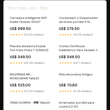
You may also like
Cerradura Inteligente WiFi
Contenedor y Dispensador
Huella Teclado VE027
de Grano portátil 5.5L
US$ 999.50
US$ 279.50
★★★★★
5.0 (21 reviews)
★★★★★
4.3 (19 reviews)
Plancha alisadora Drybar
Combo De Mouse
The Tress Press 1" (USADO)
Inalámbrico Para Teclado Y
Teclado Ergonómico
US$ 549.50
US$ 549.50
Retroiluminado
★★★★★
4.6 (30 reviews)
★★★★★
4.4 (7 reviews)
BALERINAS MK -
Piña decorativa Antiguo
MONOGRAM Talla:23
US$ 525.00
US$ 70.80
★★★★★
4.7 (23 reviews)
★★★★★
4.1 (14 reviews)
TENIS OLYMPIA - 𝙈𝙆 Talla:25
Arrancador portátil para
coche 2.0 12V