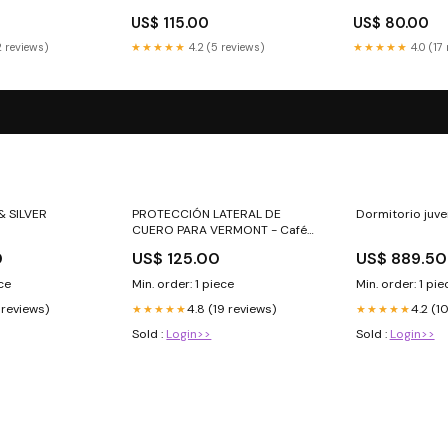
US$ 115.00
US$ 80.00
2 reviews)
★★★★★
4.2 (5 reviews)
★★★★★
4.0 (17
 SILVER
PROTECCIÓN LATERAL DE
Dormitorio juve
CUERO PARA VERMONT - Café
Color:Café
0
US$ 125.00
US$ 889.50
ece
Min. order: 1 piece
Min. order: 1 pie
7 reviews)
4.8 (19 reviews)
4.2 (1
★★★★★
★★★★★
Sold :
Login>>
Sold :
Login>>