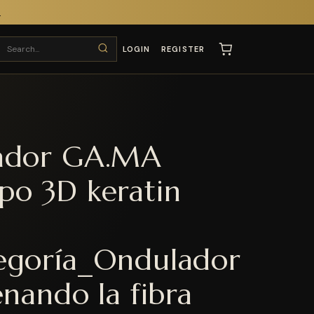
T
LOGIN
REGISTER
ador GA.MA
po 3D keratin
0
egoría_Ondulador
enando la fibra