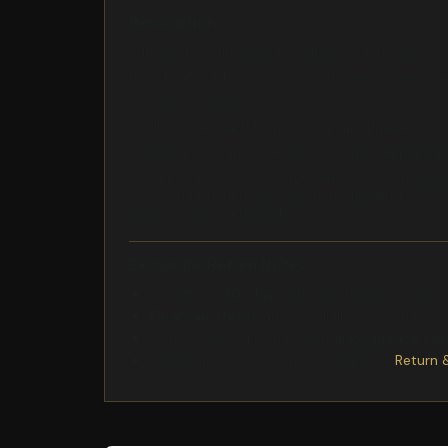
Description
rellenando la fibra para recuperar su fuerza
uno de afeitado y uno para remover células mu
• Fortalece la fibra
• Brillo y suavidad definitivos sin apelmazar
La glicerina es un humectante a base de plantas
Secador GA.MA tempo 3D keratin 220 Categoría_
Tempo. Implementado con tecnologas Micro Shin
para entrega en 12 a 24hs.
Exchange/Return Notes
We offer a
30-day
return/exchange service af
Final sale items
are not eligible for returns 
To process your return/exchange,
please co
Please click here for more details>>>
Return 