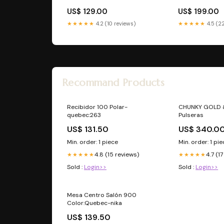
US$ 129.00
US$ 199.00
★★★★★
4.2 (10 reviews)
★★★★★
4.5 (2
Recommand Products
Recibidor 100 Polar-
CHUNKY GOLD &
quebec:263
Pulseras
US$ 131.50
US$ 340.0
Min. order: 1 piece
Min. order: 1 pi
4.8 (15 reviews)
4.7 (1
★★★★★
★★★★★
Sold :
Login>>
Sold :
Login>>
Mesa Centro Salón 900
Color:Quebec-nika
US$ 139.50