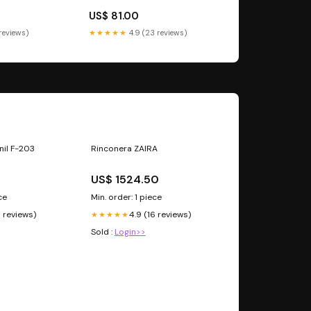
US$ 81.00
 reviews)
★★★★★
4.9 (23 reviews)
nil F-203
Rinconera ZAIRA
US$ 1524.50
ce
Min. order: 1 piece
0 reviews)
4.9 (16 reviews)
★★★★★
Sold :
Login>>