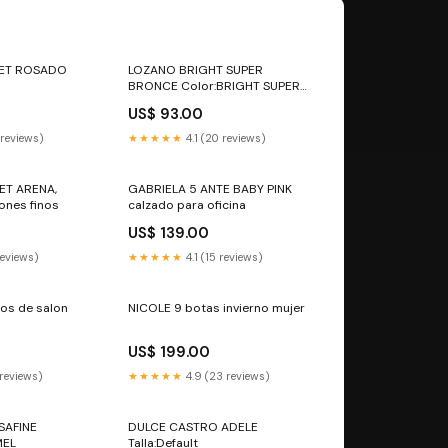
VET ROSADO
LOZANO BRIGHT SUPER
BRONCE Color:BRIGHT SUPER
BRONCE
US$ 93.00
 reviews)
★★★★★
4.1 (20 reviews)
ET ARENA,
GABRIELA 5 ANTE BABY PINK
ones finos
calzado para oficina
US$ 139.00
reviews)
★★★★★
4.1 (15 reviews)
os de salon
NICOLE 9 botas invierno mujer
US$ 199.00
 reviews)
★★★★★
4.9 (23 reviews)
SAFINE
DULCE CASTRO ADELE
MEL
Talla:Default