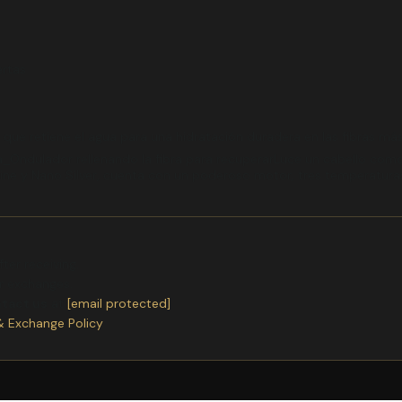
ertas
 que retiene el agua para una hidratación duradera en las fibras má
Ondulador rellenando la fibra para recuperarLuce un cabello como 
e y Nano Silver, cuenta con un poderoso motor, tres temperaturas,
ter receiving.
or exchanges.
ntact us
at
[email protected]
& Exchange Policy