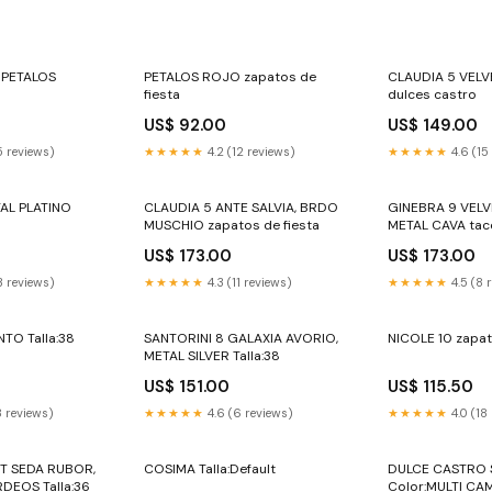
 PETALOS
PETALOS ROJO zapatos de
CLAUDIA 5 VEL
fiesta
dulces castro
US$ 92.00
US$ 149.00
5 reviews)
★★★★★
4.2 (12 reviews)
★★★★★
4.6 (15
AL PLATINO
CLAUDIA 5 ANTE SALVIA, BRDO
GINEBRA 9 VELV
MUSCHIO zapatos de fiesta
METAL CAVA tac
US$ 173.00
US$ 173.00
3 reviews)
★★★★★
4.3 (11 reviews)
★★★★★
4.5 (8 
TO Talla:38
SANTORINI 8 GALAXIA AVORIO,
NICOLE 10 zapat
METAL SILVER Talla:38
US$ 151.00
US$ 115.50
8 reviews)
★★★★★
4.6 (6 reviews)
★★★★★
4.0 (18
ET SEDA RUBOR,
COSIMA Talla:Default
DULCE CASTRO 
DEOS Talla:36
Color:MULTI CA