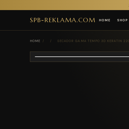
SPB-REKLAMA.COM
HOME
SHOP
HOME
/
/
SECADOR GA.MA TEMPO 3D KERATIN 22