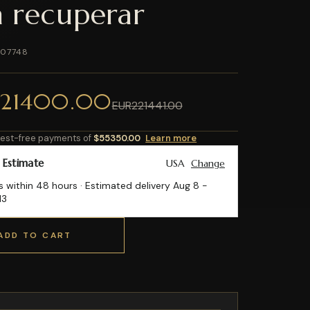
a recuperar
107748
221400.00
EUR221441.00
erest-free payments of
$55350.00
Learn more
 Estimate
USA
Change
s within 48 hours · Estimated delivery
Aug 8
-
13
ADD TO CART