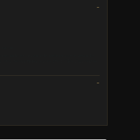
s secas
peinado en un saln de belleza con el secador
 dos velocidades y cool shot. OBS: Disponible