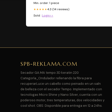
Min. order: 1 piece
4.3 (14 reviews)
★★★★★
Sold :
Login>>
SPB-REKLAMA.COM
Secador GA.MA tempo 3D keratin 220
Categoría_Ondulador rellenando la fibra para
recuperarLuce un cabello como peinado en un saln
de belleza con el secador Tempo. Implementado con
tecnologas Micro Shine y Nano Silver, cuenta con un
poderoso motor, tres temperaturas, dos velocidades y
cool shot. OBS: Disponible para entrega en 12 a 24hs.