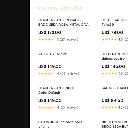
You may also like
CLAUDIA 7 ANTE ROSADO,
DULCE CASTRO
BRDO SEDA ROSA, METAL CAVA
Talla:39
Talla:Default
US$ 173.00
US$ 79.00
★★★★★
4.0 (27 reviews)
★★★★★
4.6 (2
VALERIA 7 Talla:39
DELHI NAPA MET
dulces castro
US$ 149.00
US$ 145.00
★★★★★
4.6 (26 reviews)
★★★★★
5.0 (2
CLAUDIA 7 ANTE NUDE
SALON SOCAVEN
Color:Default
US$ 149.00
US$ 84.50
★★★★★
4.4 (23 reviews)
★★★★★
4.5 (2
SALON JUCO calzado para
NICOLE 5 VELV
oficina
BRDO SEDA BUR