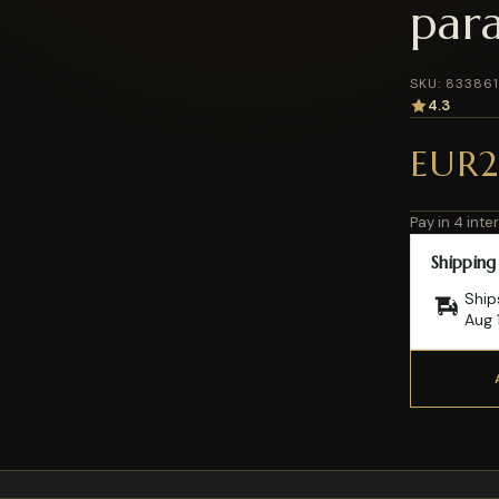
par
SKU: 83386
4.3
EUR
Pay in 4 int
Shipping
Ship
Aug 