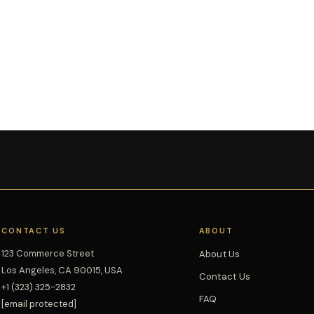
CONTACT US
ABOUT
123 Commerce Street
About Us
Los Angeles, CA 90015, USA
Contact Us
+1 (323) 325-2832
FAQ
[email protected]