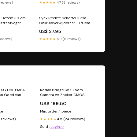
 reviews)
★★★★★
4.7 (8 reviews)
ia Bezem 30 cm
Synx Rechte Schoffel 16cm -
 straatveger -
Onkruidverwijderaar - 170cm
l 150 cm Synx
Steel Snoeigereedschap
US$ 27.95
 reviews)
★★★★★
4.9 (6 reviews)
TSG DBL EMEA
Kodak Bridge 65X Zoom
on Goed van
Camera w/ Zoeker CMOS
Objectieven
US$ 199.50
ce
Min. order: 1 piece
1 reviews)
4.5 (24 reviews)
★★★★★
Sold :
Login>>