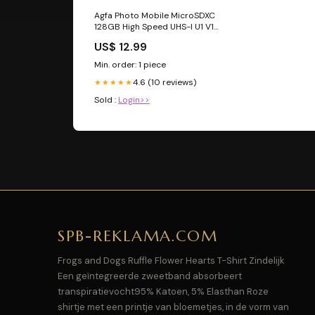
Agfa Photo Mobile MicroSDXC
128GB High Speed UHS-I U1 V10
A1 Allerlei
US$ 12.99
Min. order: 1 piece
4.6 (10 reviews)
★★★★★
Sold :
Login>>
SPB-REKLAMA.COM
Frogs and Dogs Ruffle Flower Hearts T-Shirt Zindelijk
Een geïntegreerde zweetband absorbeert
transpiratievocht95% Katoen, 5% Elasthan Roze
shirtje met een printje van bloemetjes, in de vorm van