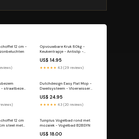
choffel 12 cm -
Opvouwbare Kruk 80kg -
azonbeluchten
Keukentrapje - Antislip -
Handvat Schrobborstel
US$ 14.95
reviews)
★★★★★
4.3 (29 reviews)
dsbezem
Dutchdesign Easy Flat Mop -
- straatbezem
Dweilsysteem - Vloerwisser
ten - Incl.
Duikspeelgoed
US$ 24.95
 cm
 reviews)
★★★★★
4.3 (20 reviews)
schoffel 12 cm
Tuinplus Vogelbad rond met
cm steel met
mozaïek - Vogelbad B2BSYN
p
US$ 18.00