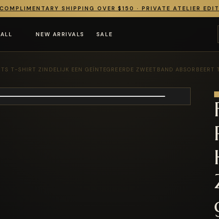
COMPLIMENTARY SHIPPING OVER $150 · PRIVATE ATELIER EDI
 ALL
NEW ARRIVALS
SALE
TS T-SHIRT ZINDELIJK EEN GEÏNTEGREERDE ZWEETBAND ABSORBEERT 