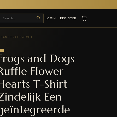
T
LOGIN
REGISTER
TRANSPIRATIEVOCHT
Frogs and Dogs
Ruffle Flower
Hearts T-Shirt
Zindelijk Een
geïntegreerde