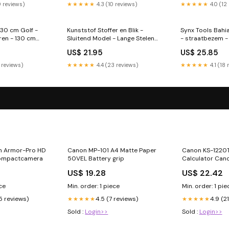
9 reviews)
★★★★★
4.3 (10 reviews)
★★★★★
4.0 (12
130 cm Golf -
Kunststof Stoffer en Blik -
Synx Tools Bah
en - 130 cm
Sluitend Model - Lange Stelen
- straatbezem -
80 cm - Schoonmaakartikelen
Incl. bezemstee
US$ 21.95
US$ 25.85
Schrobborstels
Tools
 reviews)
★★★★★
4.4 (23 reviews)
★★★★★
4.1 (18
m Armor-Pro HD
Canon MP-101 A4 Matte Paper
Canon KS-1220
Compactcamera
50VEL Battery grip
Calculator Can
start cashback
US$ 19.28
US$ 22.42
ece
Min. order: 1 piece
Min. order: 1 pie
5 reviews)
4.5 (7 reviews)
4.9 (2
★★★★★
★★★★★
Sold :
Login>>
Sold :
Login>>