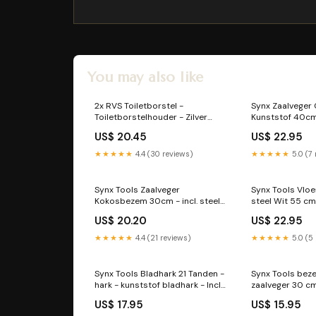
You may also like
2x RVS Toiletborstel -
Synx Zaalveger
Toiletborstelhouder - Zilver
Kunststof 40cm
Tuinnetten
Wasmand
US$ 20.45
US$ 22.95
★★★★★
4.4 (30 reviews)
★★★★★
5.0 (7
Synx Tools Zaalveger
Synx Tools Vloe
Kokosbezem 30cm - incl. steel
steel Wit 55 cm 
150cm Kweekbak
150cm - vloerw
US$ 20.20
US$ 22.95
Snoeigereedsc
★★★★★
4.4 (21 reviews)
★★★★★
5.0 (5
Synx Tools Bladhark 21 Tanden -
Synx Tools be
hark - kunststof bladhark - Incl.
zaalveger 30 c
steel 120 cm kraan
binnen bezem T
US$ 17.95
US$ 15.95