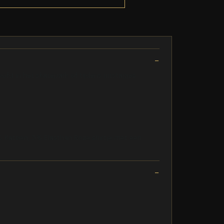
d in het skatepark of tijdens uitstapjes
% Katoen, 5% Elasthan Roze shirtje met een