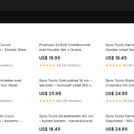
 Cocos
Premium 2x RVS Toiletborstel
Synx Tools Harts
 - Zonder Steel
met Houder Set + Gratis
Zonder steel G
Inzetbakje tuinkrabber
US$ 19.95
US$ 18.45
 reviews)
★★★★★
4.8 (12 reviews)
★★★★★
4.2 (6 
rtrekker met
Synx Tools Onkruidhak 16 cm -
Synx Tools Sta
Incl. Steel
Verzinkt – Inclusief steel 160 cm
Colombo 30 cm 
isser
Straatbezems
- bezem voor bui
US$ 25.99
US$ 24.95
hap
bezemsteel 150
Wasmanden
 reviews)
★★★★★
4.0 (29 reviews)
★★★★★
4.5 (14
zem Coco
Synx Tools Straatbezem 40 cm
Synx Tools Hart
m - bezems -
- buiten bezem - harde borstel
Gesmeed - 160 
uinnetten
- Zonder steel Vogelhuisjes en
hilt Sneeuwsche
US$ 18.45
US$ 24.95
voederbakken