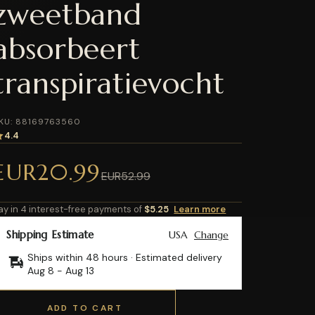
zweetband
absorbeert
transpiratievocht
KU: 88169763560
4.4
EUR20.99
EUR52.99
ay in 4 interest-free payments of
$5.25
Learn more
Shipping Estimate
USA
Change
Ships within 48 hours · Estimated delivery
Aug 8
-
Aug 13
ADD TO CART