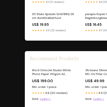
★★★★★
4.1 (21 reviews)
★★★★★
4.4 (2
30 Stuks Spiezen Grill/BBQ 28
paraplu Kopen 
cm disteltrekkerhout
Regenboogkleur
bodemtrekker
US$ 19.95
US$ 16.45
★★★★★
5.0 (25 reviews)
★★★★★
4.7 (19
Recommand Products
Ilford OmniJet Studio White
7Artisans 58m
Photo Paper 310gsm A2
MC-UV Filter 
420mm x 594mm Tele
US$ 199.00
US$ 49.99
Min. order: 1 piece
Min. order: 1 pi
4.6 (20 reviews)
4.5 (2
★★★★★
★★★★★
Sold :
Login>>
Sold :
Login>>