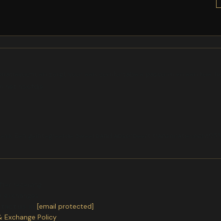
ratievocht en zorgt voor een comfortabele pasvorm en een koel hoof
in het hoofdje
ndelijk Een geïntegreerde zweetband absorbeert transpiratievocht95
e
ter receiving.
or exchanges.
ntact us
at
[email protected]
& Exchange Policy