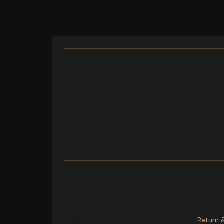
Description
Een geïntegreerde zweetband absorbeert transpi
Leuk knuffeltje van een leeuwtje met rammeltje 
Fijn groen gestreept wafel boxpakje
De gezichtjes komen tot leven
slab en sokken
Frogs and Dogs Ruffle Flower Hearts T-Shirt Zi
printje van bloemetjes, in de vorm van een hartj
Exchange/Return Notes
We offer a
30-day
return/exchange service af
Final sale items
are not eligible for returns 
To process your return/exchange,
please co
Please click here for more details>>>
Return 