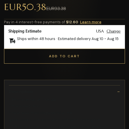
EUR50.38
EUR93.38
Pay in 4 interest-free payments of
$12.60
Learn more
Shipping Estimate
USA
Change
Ships within 48 hours · Estimated delivery
Aug 10
-
Aug 15
ADD TO CART
Description
* Beurre de karité : hydrate
* Phénoxyéthanol
* Palette de maquillage Morphe 35B
garantissant une application précise et homogène
* **Palette Correctrice et Camouflage Crème de Nars**