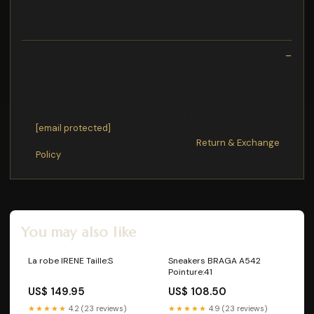
Clarins Skin Illusion Foundation SPF 15 30ml 111 Auburn Primer *
Beurre de karité :
Exchange/Return Notes
We offer a
30-day
return/exchange service after
receiving.
Final sale items
are not eligible for returns or exchanges.
To process your return/exchange,
please contact us
at
[email protected]
Please click here for more details>>>
Return & Exchange
Policy
You may also like
La robe IRENE Taille:S
Sneakers BRAGA A542
Pointure:41
US$ 149.95
US$ 108.50
★★★★★
4.2 (23 reviews)
★★★★★
4.9 (23 reviews)