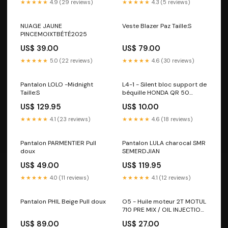
★★★★★
4.9 (29 reviews)
★★★★★
4.3 (5 reviews)
NUAGE JAUNE
Veste Blazer Paz Taille:S
PINCEMOIXTBÉTÉ2025
US$ 39.00
US$ 79.00
★★★★★
5.0 (22 reviews)
★★★★★
4.6 (30 reviews)
Pantalon LOLO -Midnight
L4-1 - Silent bloc support de
Taille:S
béquille HONDA QR 50
switch
US$ 129.95
US$ 10.00
★★★★★
4.1 (23 reviews)
★★★★★
4.6 (18 reviews)
Pantalon PARMENTIER Pull
Pantalon LULA charocal SMR
doux
SEMERDJIAN
US$ 49.00
US$ 119.95
★★★★★
4.0 (11 reviews)
★★★★★
4.1 (12 reviews)
Pantalon PHIL Beige Pull doux
O5 - Huile moteur 2T MOTUL
710 PRE MIX / OIL INJECTION
choke
US$ 89.00
US$ 27.00