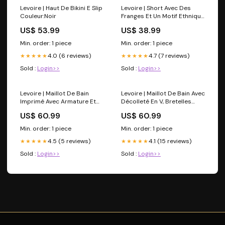
Levoire | Haut De Bikini E Slip
Levoire | Short Avec Des
Couleur:Noir
Franges Et Un Motif Ethnique
Couleur:Multicolore
US$ 53.99
US$ 38.99
Min. order: 1 piece
Min. order: 1 piece
4.0 (6 reviews)
4.7 (7 reviews)
★★★★★
★★★★★
Sold :
Login>>
Sold :
Login>>
Levoire | Maillot De Bain
Levoire | Maillot De Bain Avec
Imprimé Avec Armature Et
Décolleté En V, Bretelles
Décolleté En V color-
Réglables Et Détails
US$ 60.99
US$ 60.99
sky_blue
Transparents 01/30/2021
Min. order: 1 piece
Min. order: 1 piece
4.5 (5 reviews)
4.1 (15 reviews)
★★★★★
★★★★★
Sold :
Login>>
Sold :
Login>>