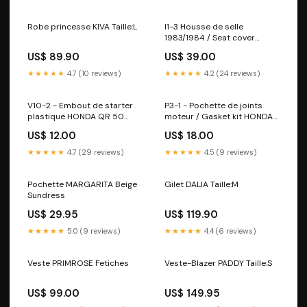
Robe princesse KIVA Taille:L
I1-3 Housse de selle
1983/1984 / Seat cover
1983/1984 CANADA HONDA
US$ 89.90
US$ 39.00
QR 50 interrupteur
★★★★★
4.7 (10 reviews)
★★★★★
4.2 (24 reviews)
V10-2 - Embout de starter
P3-1 - Pochette de joints
plastique HONDA QR 50
moteur / Gasket kit HONDA
ON/OFF
QR 50 ON/OFF
US$ 12.00
US$ 18.00
★★★★★
4.7 (29 reviews)
★★★★★
4.5 (9 reviews)
Pochette MARGARITA Beige
Gilet DALIA Taille:M
Sundress
US$ 29.95
US$ 119.90
★★★★★
5.0 (9 reviews)
★★★★★
4.4 (6 reviews)
Veste PRIMROSE Fetiches
Veste-Blazer PADDY Taille:S
US$ 99.00
US$ 149.95