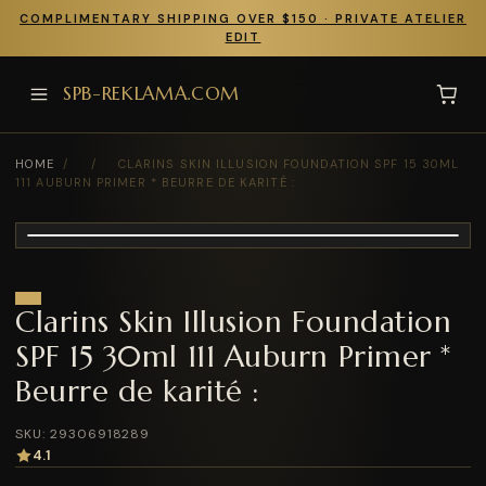
COMPLIMENTARY SHIPPING OVER $150 · PRIVATE ATELIER
EDIT
SPB-REKLAMA.COM
HOME
/
/
CLARINS SKIN ILLUSION FOUNDATION SPF 15 30ML
111 AUBURN PRIMER * BEURRE DE KARITÉ :
Clarins Skin Illusion Foundation
SPF 15 30ml 111 Auburn Primer *
Beurre de karité :
SKU: 29306918289
4.1