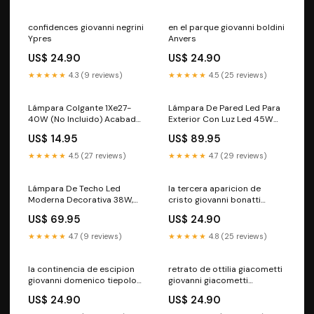
confidences giovanni negrini
en el parque giovanni boldini
Ypres
Anvers
US$ 24.90
US$ 24.90
★★★★★
4.3 (9 reviews)
★★★★★
4.5 (25 reviews)
Lámpara Colgante 1Xe27-
Lámpara De Pared Led Para
40W (No Incluido) Acabado
Exterior Con Luz Led 45W
Vidrio Smoky 3D.
Acabado Balck Mate/Pc.
US$ 14.95
US$ 89.95
Aplica10%cupon
Finish_White
★★★★★
4.5 (27 reviews)
★★★★★
4.7 (29 reviews)
Lámpara De Techo Led
la tercera aparicion de
Moderna Decorativa 38W,
cristo giovanni bonatti
3000Lm, 3000K, 240V /50-
Francfort
US$ 69.95
US$ 24.90
60Hz. Type_Pantalla
Metalica
★★★★★
4.7 (9 reviews)
★★★★★
4.8 (25 reviews)
la continencia de escipion
retrato de ottilia giacometti
giovanni domenico tiepolo
giovanni giacometti
Lund
Zakopane
US$ 24.90
US$ 24.90