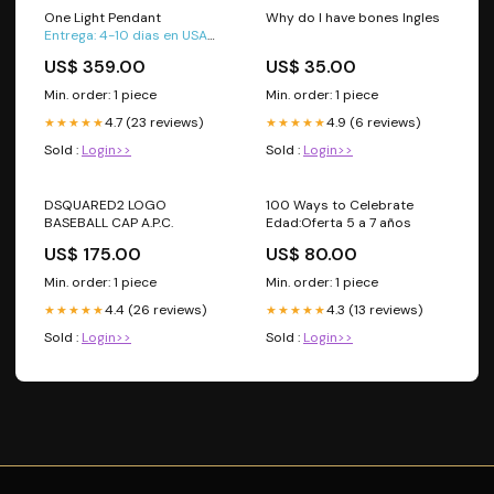
One Light Pendant
Why do I have bones Ingles
Entrega: 4-10 dias en USA
PREGUNTE POR ENTREGA EN PANAMA
US$ 359.00
US$ 35.00
Collection: Montauk
Finish: Polished Nickel PANEL
Min. order: 1 piece
Min. order: 1 piece
LED
4.7 (23 reviews)
4.9 (6 reviews)
★★★★★
★★★★★
Sold :
Login>>
Sold :
Login>>
DSQUARED2 LOGO
100 Ways to Celebrate
BASEBALL CAP A.P.C.
Edad:Oferta 5 a 7 años
US$ 175.00
US$ 80.00
Min. order: 1 piece
Min. order: 1 piece
4.4 (26 reviews)
4.3 (13 reviews)
★★★★★
★★★★★
Sold :
Login>>
Sold :
Login>>