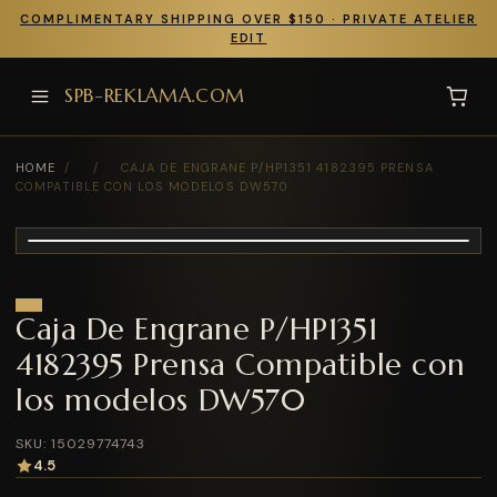
COMPLIMENTARY SHIPPING OVER $150 · PRIVATE ATELIER
EDIT
SPB-REKLAMA.COM
HOME
/
/
CAJA DE ENGRANE P/HP1351 4182395 PRENSA
COMPATIBLE CON LOS MODELOS DW570
Caja De Engrane P/HP1351
4182395 Prensa Compatible con
los modelos DW570
SKU: 15029774743
4.5