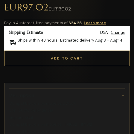
EUR97.02
EUR130.02
Pay in 4 interest-free payments of
$24.25
Learn more
Shipping Estimate
USA
Change
Ships within 48 hours · Estimated delivery
Aug 9
-
Aug 14
ADD TO CART
Description
Compatible con los modelos DW570
con 1500W de potencia
limpiar metal
Compatible con los modelos HM1802-HM1812
Compatible con los modelos DCD771C2