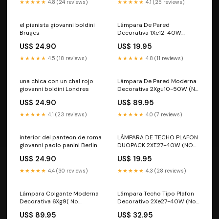
★★★★★
4.8 (24 reviews)
★★★★★
4.1 (25 reviews)
el pianista giovanni boldini
Lámpara De Pared
Bruges
Decorativa 1Xe12-40W
Acabado Vidrio Frosted.
US$ 24.90
US$ 19.95
PRECIO_$1.00 - $ 50.00
★★★★★
4.5 (18 reviews)
★★★★★
4.8 (11 reviews)
una chica con un chal rojo
Lámpara De Pared Moderna
giovanni boldini Londres
Decorativa 2Xgu10-50W (No
Incluido) Acabado Black/
US$ 24.90
US$ 89.95
Metal Vidrio. Style_European
Influence
★★★★★
4.1 (23 reviews)
★★★★★
4.0 (7 reviews)
interior del panteon de roma
LÁMPARA DE TECHO PLAFON
giovanni paolo panini Berlin
DUOPACK 2XE27-40W (NO
INCLUIDO) VIDRIO BLANCO
US$ 24.90
US$ 19.95
ESTAMPADO FROSTED. Fruit
★★★★★
4.4 (30 reviews)
★★★★★
4.3 (28 reviews)
Lámpara Colgante Moderna
Lámpara Techo Tipo Plafon
Decorativa 6Xg9( No
Decorativo 2Xe27-40W (No
Incluido) Acabado Black
Incluido) 110-240V, Acabado
US$ 89.95
US$ 32.95
Mate/Vidrio. Finish_White
Vidrio Frosted.