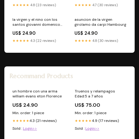
Type_Controles - Fan
★★★★★
4.8 (23 reviews)
★★★★★
4.7 (30 reviews)
Controls
la virgen y el nino con los
asuncion de la virgen
santos giovanni domenico
girolamo da carpi Hambourg
ferretti 4 par 5 New
US$ 24.90
US$ 24.90
★★★★★
4.3 (22 reviews)
★★★★★
4.8 (30 reviews)
Recommand Products
un hombre con una arma
Truenos y relampagos
william evans eton Florence
Edad:5 a 7 años
US$ 24.90
US$ 75.00
Min. order: 1 piece
Min. order: 1 piece
4.3 (21 reviews)
4.9 (17 reviews)
★★★★★
★★★★★
Sold :
Login>>
Sold :
Login>>