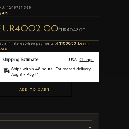
KU: 42497811399
4.5
EUR4002.00
EUR4043.00
ay in 4 interest-free payments of
$1000.50
Learn
ore
Shipping Estimate
USA
Change
Ships within 48 hours · Estimated delivery
Aug 9
-
Aug 14
ADD TO CART