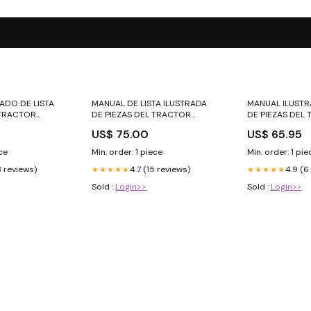
ADO DE LISTA
MANUAL DE LISTA ILUSTRADA
MANUAL ILUSTR
 TRACTOR
DE PIEZAS DEL TRACTOR
DE PIEZAS DEL
3 CILINDROS
CARGADOR DE 3 CILINDROS
HUERTO NEW H
4
US$ 75.00
US$ 65.95
C18 Manual de
FORD NEW HOLLAND 540
Manual de taller
Manual de taller
ece
Min. order: 1 piece
Min. order: 1 pie
3 reviews)
4.7 (15 reviews)
4.9 (6
★★★★★
★★★★★
Sold :
Login>>
Sold :
Login>>