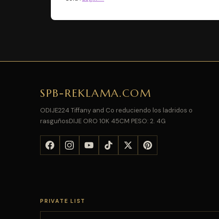
SPB-REKLAMA.COM
ODIJE224 Tiffany and Co reduciendo los ladridos o
rasguñosDIJE ORO 10K 45CM PESO: 2. 4G
PRIVATE LIST