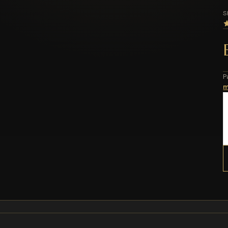
S
P
m