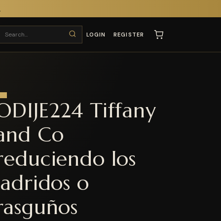
T
LOGIN
REGISTER
ODIJE224 Tiffany
and Co
reduciendo los
ladridos o
rasguños