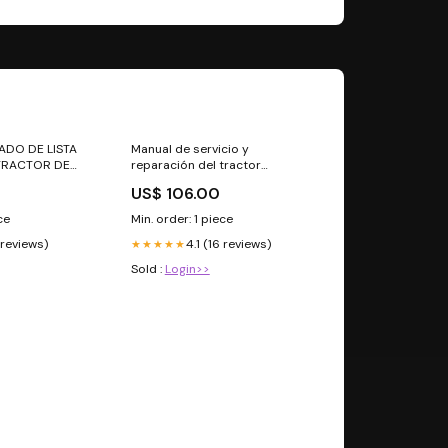
ADO DE LISTA
Manual de servicio y
 TRACTOR DE
reparación del tractor
OLLAND TN75F
industrial Ford New Holland
US$ 106.00
230A Manual de taller
ce
Min. order: 1 piece
 reviews)
4.1 (16 reviews)
★★★★★
Sold :
Login>>