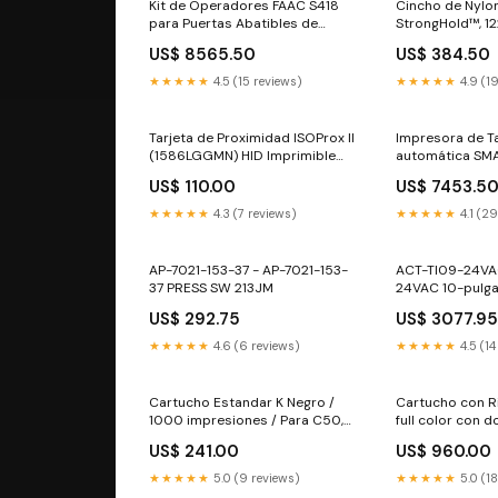
Kit de Operadores FAAC S418
Cincho de Nylon
para Puertas Abatibles de
StrongHold™, 1
hasta 2.7m y 300Kg / Con
9mm ancho, Col
US$ 8565.50
US$ 384.50
Capacidad de Respaldo de
Cámara impelen
Baterías y Desbloqueo Manual
50pz Eléctrica
★★★★★
4.5 (15 reviews)
★★★★★
4.9 (1
Linkedpro by fiberhome
Tarjeta de Proximidad ISOProx II
Impresora de T
(1586LGGMN) HID Imprimible
automática SMA
(Delgada) / Material más
de Tarjetas Man
US$ 110.00
US$ 7453.5
Resistente / 26 bits / Garantía
Ribbon, Softwar
de por Vida /1386 Fijación
PVC Gamer
★★★★★
4.3 (7 reviews)
★★★★★
4.1 (2
AP-7021-153-37 - AP-7021-153-
ACT-TI09-24VA
37 PRESS SW 213JM
24VAC 10-pulg
US$ 292.75
US$ 3077.9
★★★★★
4.6 (6 reviews)
★★★★★
4.5 (14
Cartucho Estandar K Negro /
Cartucho con Ribbo
1000 impresiones / Para C50,
full color con d
DCT1000Me,
negro / Para D
US$ 241.00
US$ 960.00
DTC1250e,DTC1000M,
DTC1000 / 200 
DTC1000, DTC4000
Teclados
★★★★★
5.0 (9 reviews)
★★★★★
5.0 (1
Radiocomunicación