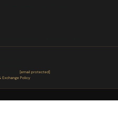
as de madera para pedir que les abras
dos o rasguñosDIJE ORO 10K 45CM PESO: 2. 4G
ter receiving.
or exchanges.
ntact us
at
[email protected]
& Exchange Policy