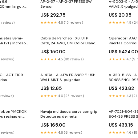
 6.6
AP-2-37 - AP-2-37 PRESS SW
A-5003-5 - A-
220mm largo x
Sensor
VALVE .5-pulga
or Negro,
US$ 292.75
US$ 20.95
te, Paquete de
s
9 reviews)
★★★★★
4.6 (15 reviews)
★★★★★
4.9 (24
arjetas Semi-
Cable de Parcheo TX6, UTP
Operador FAAC 
RT21 / Ingreso
Cat6, 24 AWG, CM, Color Blanco
Puertas Corredi
ual/Incluye
Mate, 5ft Rbtec
900 kg / Longit
0
US$ 150.00
US$ 5424.0
e y 100 Tarjetas
Hoja de 15 Metro
bolardos
9 reviews)
★★★★★
4.5 (30 reviews)
★★★★★
4.7 (9 
C - ACT-TI09-
A-417A - A-417A PR SNSR FLUSH
A-320-B-SS - A
adas
WALL MNT 8-pulgadas
304SS ENCL 9/1
5
US$ 12.65
US$ 423.82
 reviews)
★★★★★
4.6 (28 reviews)
★★★★★
4.3 (21
n YMCKOK
Navaja multiusos curva con grip
AP-7021-804-36
os resinas en
Detectores de metal
804-36 PRESS S
TC1250e y
US$ 165.00
US$ 433.15
impresiones.
8 reviews)
★★★★★
4.6 (6 reviews)
★★★★★
4.6 (19