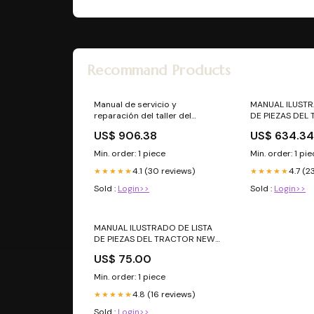
Recommand Products
Manual de servicio y
MANUAL ILUSTR
reparación del taller del
DE PIEZAS DEL
tractor Ford New Holland 4610
COMPACTO DE 
US$ 906.38
US$ 634.3
Manual de taller
NEW HOLLAND T
taller
Min. order: 1 piece
Min. order: 1 pi
4.1 (30 reviews)
4.7 (2
★★★★★
★★★★★
Sold :
Login>>
Sold :
Login>>
MANUAL ILUSTRADO DE LISTA
DE PIEZAS DEL TRACTOR NEW
HOLLAND TM175 MASTER
US$ 75.00
Manual de taller
Min. order: 1 piece
4.8 (16 reviews)
★★★★★
Sold :
Login>>