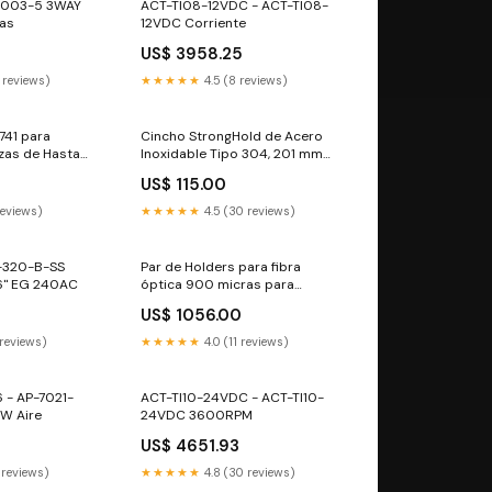
5003-5 3WAY
ACT-TI08-12VDC - ACT-TI08-
das
12VDC Corriente
US$ 3958.25
 reviews)
★★★★★
4.5 (8 reviews)
741 para
Cincho StrongHold de Acero
zas de Hasta
Inoxidable Tipo 304, 201 mm
ud Máxima de la
largo x 7.9 mm ancho, Color
0
US$ 115.00
s Pilonas o
Metálico, Paquete de 50pz
Cables para control de acceso
reviews)
★★★★★
4.5 (30 reviews)
-320-B-SS
Par de Holders para fibra
6" EG 240AC
óptica 900 micras para
Fusionadora LinkedPRO LP-FS-
US$ 1056.00
PRO-X6 Hubbell killark
 reviews)
★★★★★
4.0 (11 reviews)
 - AP-7021-
ACT-TI10-24VDC - ACT-TI10-
W Aire
24VDC 3600RPM
US$ 4651.93
 reviews)
★★★★★
4.8 (30 reviews)