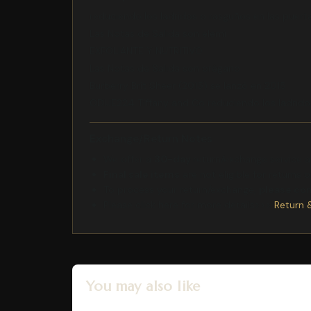
reduciendo los ladridos o rasguños en las puert
Las Notas de Salida son elemí
EXFOLIANTE Y NUTRITIVO
Las Notas de Salida son orégano
Burberry Brit Sheer (2015) se lanzó en 2015
ODIJE224 Tiffany and Co reduciendo los ladri
Exchange/Return Notes
We offer a
30-day
return/exchange service af
Final sale items
are not eligible for returns 
To process your return/exchange,
please co
Please click here for more details>>>
Return 
You may also like