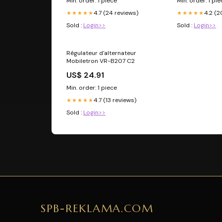
Min. order: 1 piece
Min. order: 1 pi
4.7 (24 reviews)
4.2 (2
★★★★★
★★★★★
Sold :
Login>>
Sold :
Login>>
Régulateur d'alternateur
Mobiletron VR-B207 C2
US$ 24.91
Min. order: 1 piece
4.7 (13 reviews)
★★★★★
Sold :
Login>>
SPB-REKLAMA.COM