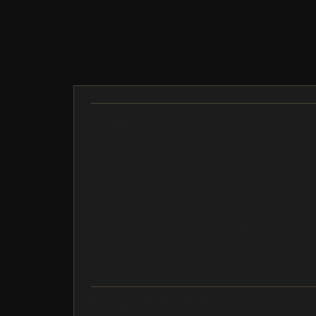
Description
Plusieurs programmations sont possibles sur ce 
Sur un Fiat Punto
ATTENTION : Les références doivent être identique
Programmations possibles sur ce types de calcu
et le voyant moteur s'est éteint
SERVICES RÉPARATION CALCULATEUR AIRBAG A2C
spcialise dans la vente et la programmation de 
calculateur d'origine pour garantir une compatib
comprend pas la vente et ou fourniture d'une p
Exchange/Return Notes