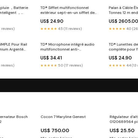
pluie ，Batterie
TD® Sifflet multifonctionnel
Palan à Câble É
telligent ，
extérieur sept-en-un sifflet de
Tonnes 12 m end
 Bâtons de
survie sifflet de sauvetage avec
US$ 24.90
US$ 2605.0
r personnes
boussole thermomètre à
lumière LED 7 e
9 reviews)
★★★★★
4.5 (11 reviews)
★★★★★
4.0 (26
IMPLE Pour Rail
TD® Microphone intégré audio
TD® Lunettes de
inium Argenté
multifonctionnel anti-
complète pour
2 pcs 436-20
éclaboussures avec téléphone
Décoration du p
US$ 34.41
US$ 24.90
mains libres Haut-parleur
Protection cont
Bluetooth avancé portable
Lunettes de sole
6 reviews)
★★★★★
5.0 (17 reviews)
★★★★★
4.4 (13
ternateur Bosch
Cocon 7 Maryline Genest
Régulateur d'al
2
0120689564 pi
US$ 750.00
US$ 25.50