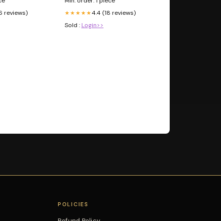
ce
Min. order: 1 piece
6 reviews)
4.4 (18 reviews)
★★★★★
Sold :
Login>>
POLICIES
Refund Policy