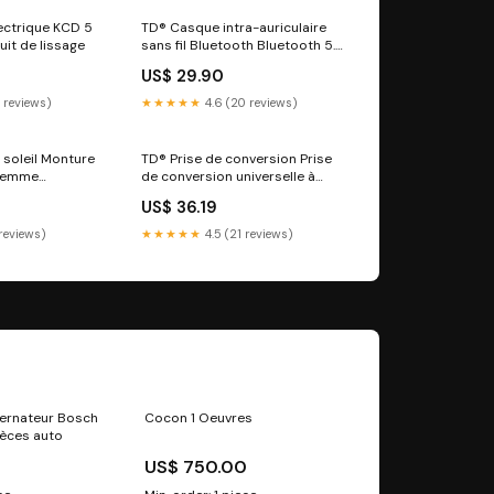
lectrique KCD 5
TD® Casque intra-auriculaire
uit de lissage
sans fil Bluetooth Bluetooth 5.3
Faible bruit Commutation
0
US$ 29.90
maître-esclave Affichage
numérique intellig
 reviews)
★★★★★
4.6 (20 reviews)
 soleil Monture
TD® Prise de conversion Prise
 femme
de conversion universelle à
are-soleil
puissance interne puissante
US$ 36.19
re les UV
Prise de conversion rouge et
il polarisées
Prise de convers
 reviews)
★★★★★
4.5 (21 reviews)
ternateur Bosch
Cocon 1 Oeuvres
èces auto
US$ 750.00