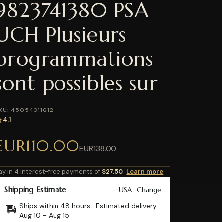
9823741380 PSA
UCH Plusieurs
programmations
sont possibles sur
KU: 45054311612
4.1
EUR110.00
EUR138.00
ay in 4 interest-free payments of
$27.50
Learn more
Shipping Estimate
USA
Change
Ships within 48 hours · Estimated delivery
Aug 10
-
Aug 15