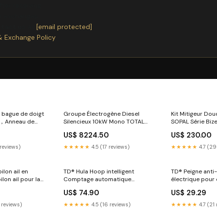
ter receiving.
or exchanges.
ntact us
at
[email protected]
& Exchange Policy
 bague de doigt
Groupe Électrogène Diesel
Kit Mitigeur Do
e，Anneau de
Silencieux 10kW Mono TOTAL
SOPAL Série Bize
TP2150K21 THT661301
Shower, Douchet
US$ 8224.50
US$ 230.00
 360 ，Universel
Réf. 06D0A04 cis
 reviews)
★★★★★
4.5 (17 reviews)
★★★★★
4.7 (29
ilon ail en
TD® Hula Hoop intelligent
TD® Peigne anti
pilon ail pour la
Comptage automatique
électrique pour 
 à ail manuel
Amovible Fitness perte de
pour animaux d
US$ 74.90
US$ 29.29
e-ail
poids et amincissement du
Peigne contre le
corps Cerceau d'exercice
EU 220 V - TAM
 reviews)
★★★★★
4.5 (16 reviews)
★★★★★
4.7 (21
intellig