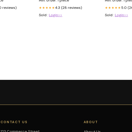
ece
Min. order: 1 piece
Min. order: 1 pie
0 reviews)
4.3 (28 reviews)
5.0 (2
★★★★★
★★★★★
Sold :
Login>>
Sold :
Login>>
CONTACT US
ABOUT
123 Commerce Street
About Us