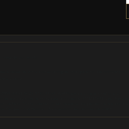
types de boitier dont :
s à celles de votre boitier d'origine pour garantir une compatibilité
lateur dont :
15940004 9823741380 PSA UCH Plusieurs programmations sont po
pices automobiles lectroniques d'occasion. ATTENTION : Les rfrences 
ilit parfaite. Cette prestation est ralisable uniquement a la suite d
ice. Ce que nous faisons : Suppression des donnes de crash