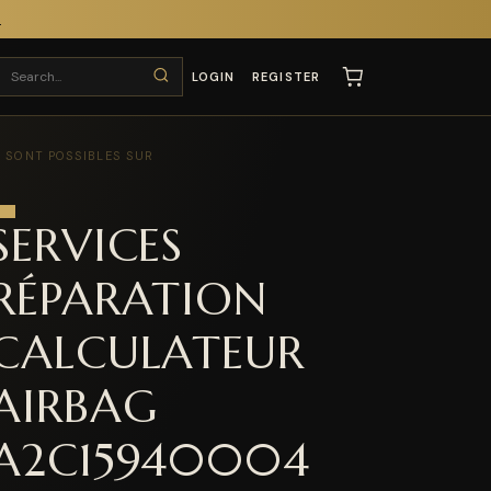
T
LOGIN
REGISTER
 SONT POSSIBLES SUR
SERVICES
RÉPARATION
CALCULATEUR
AIRBAG
A2C15940004