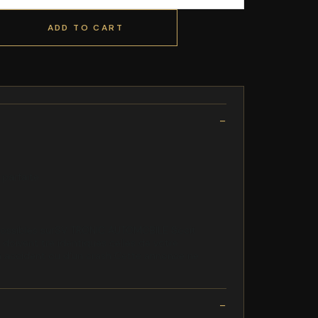
ADD TO CART
 parfaite
ssibles surSV TRONIC AUTOMOBILE Socit
doivent tre identiques celles de votre
'un accident ou d'un crash Cette annonce ne