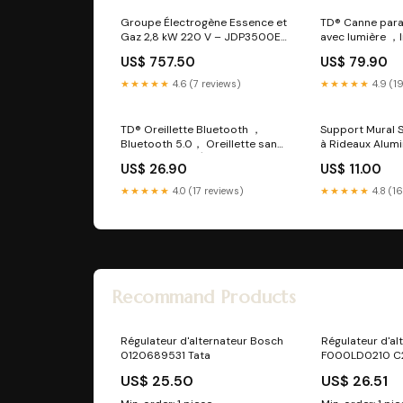
Groupe Électrogène Essence et
TD® Canne para
Gaz 2,8 kW 220 V – JDP3500EL
avec lumière ，In
400cc
Protection UV，
US$ 757.50
US$ 79.90
randonnée pou
âgées
★★★★★
4.6 (7 reviews)
★★★★★
4.9 (1
TD® Oreillette Bluetooth ，
Support Mural S
Bluetooth 5.0， Oreillette sans
à Rideaux Alum
fil Bluetooth， Écran numérique
Brillant – Lot 
US$ 26.90
US$ 11.00
intelligent avec suppression du
bruit
★★★★★
4.0 (17 reviews)
★★★★★
4.8 (1
Recommand Products
Régulateur d'alternateur Bosch
Régulateur d'al
0120689531 Tata
F000LD0210 C
US$ 25.50
US$ 26.51