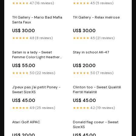
★★★★★
4.7 (16 reviews)
★★★★★
4.5 (5 reviews)
TH Gallery - Mario Bad Mafia
TH Gallery - Relax melrose
Santa Faux
US$ 30.00
US$ 30.00
★★★★★
4.8 (8 reviews)
★★★★★
4.5 (21 reviews)
Satan is a lady - Sweat
Stay in school AK-47
Femme Color:Light Heather
Lilac
US$ 55.00
US$ 20.00
★★★★★
5.0 (22 reviews)
★★★★★
5.0 (7 reviews)
J'peux pas j'ai petit Poney -
Clinton too - Sweat Qualité
Sweat Size:XS
Fierté Halalité
US$ 45.00
US$ 45.00
★★★★★
4.9 (25 reviews)
★★★★★
4.2 (19 reviews)
Atari Golf AIPAC
Donald flag coeur - Sweat
Size:XS
US$ 20.00
US$ 45.00