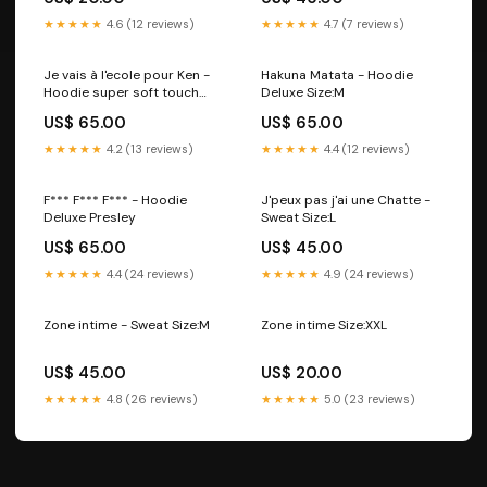
★★★★★
4.6 (12 reviews)
★★★★★
4.7 (7 reviews)
Je vais à l'ecole pour Ken -
Hakuna Matata - Hoodie
Hoodie super soft touch
Deluxe Size:M
Color:Cream Heather Pink
US$ 65.00
US$ 65.00
★★★★★
4.2 (13 reviews)
★★★★★
4.4 (12 reviews)
F*** F*** F*** - Hoodie
J'peux pas j'ai une Chatte -
Deluxe Presley
Sweat Size:L
US$ 65.00
US$ 45.00
★★★★★
4.4 (24 reviews)
★★★★★
4.9 (24 reviews)
Zone intime - Sweat Size:M
Zone intime Size:XXL
US$ 45.00
US$ 20.00
★★★★★
4.8 (26 reviews)
★★★★★
5.0 (23 reviews)