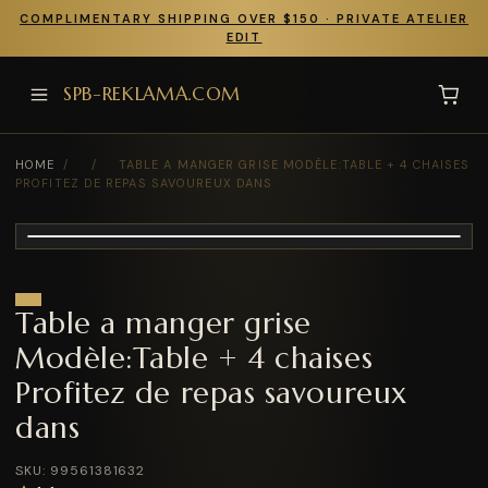
COMPLIMENTARY SHIPPING OVER $150 · PRIVATE ATELIER
EDIT
SPB-REKLAMA.COM
HOME
/
/
TABLE A MANGER GRISE MODÈLE:TABLE + 4 CHAISES
PROFITEZ DE REPAS SAVOUREUX DANS
Table a manger grise
Modèle:Table + 4 chaises
Profitez de repas savoureux
dans
SKU: 99561381632