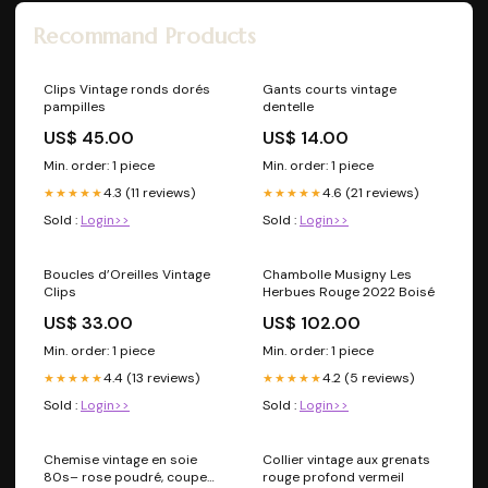
Recommand Products
Clips Vintage ronds dorés
Gants courts vintage
pampilles
dentelle
US$ 45.00
US$ 14.00
Min. order: 1 piece
Min. order: 1 piece
4.3 (11 reviews)
4.6 (21 reviews)
★★★★★
★★★★★
Sold :
Login>>
Sold :
Login>>
Boucles d’Oreilles Vintage
Chambolle Musigny Les
Clips
Herbues Rouge 2022 Boisé
US$ 33.00
US$ 102.00
Min. order: 1 piece
Min. order: 1 piece
4.4 (13 reviews)
4.2 (5 reviews)
★★★★★
★★★★★
Sold :
Login>>
Sold :
Login>>
Chemise vintage en soie
Collier vintage aux grenats
80s– rose poudré, coupe
rouge profond vermeil