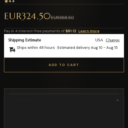
4.4
EUR324.50
EUR368.50
Pay in 4 interest-free payments of
$81.12
Learn more
Shipping Estimate
USA
Change
Ships within 48 hours · Estimated delivery
Aug 10
-
Aug 15
ADD TO CART
Description
Profitez de repas savoureux dans une ambiance accueillante
avec cette table à manger en bois
Nous vous rappelons que cette résine époxy ne doit pas être
utilisée sur des surfaces humides ou avec des colorants à