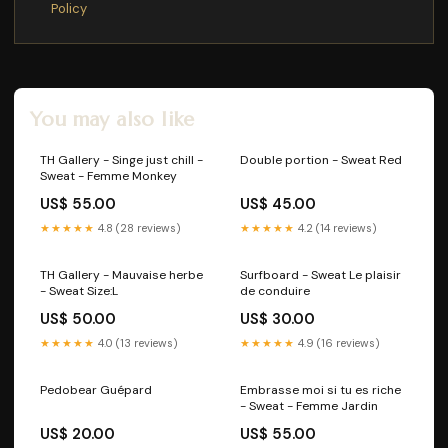
Policy
You may also like
TH Gallery - Singe just chill -
Double portion - Sweat Red
Sweat - Femme Monkey
US$ 55.00
US$ 45.00
★★★★★
4.8 (28 reviews)
★★★★★
4.2 (14 reviews)
TH Gallery - Mauvaise herbe
Surfboard - Sweat Le plaisir
- Sweat Size:L
de conduire
US$ 50.00
US$ 30.00
★★★★★
4.0 (13 reviews)
★★★★★
4.9 (16 reviews)
Pedobear Guépard
Embrasse moi si tu es riche
- Sweat - Femme Jardin
US$ 20.00
US$ 55.00