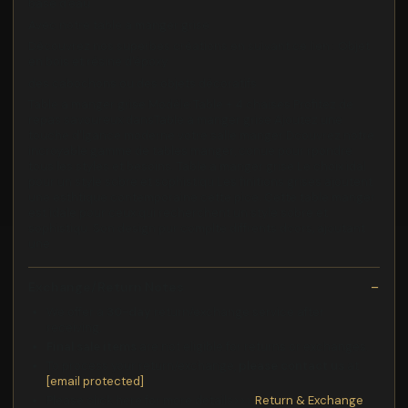
base d'eau
Avec notre table a manger grise
Découvrez nos superbes créations en suivant ce lien : Objet
en bois et résine d'époxy
des cabochons ou des objets décoratifs
Table a manger grise Modèle:Table + 4 chaises Profitez de
repas savoureux dansTable a manger grise Ajoutez une
touche d'lgance moderne votre salle manger Dcouvrez notre
incroyable gamme de tables manger, conue pour rpondre
tous les styles et besoins. Table a manger grise Le choix idal
pour un style sobre et sophistiqu Les finitions grises ajoutent
une esthtique contemporaine cette pice. Cette table manger
est idale pour ceux qui recherchent un style sobre et
sophistiqu. Son design pur complte diffrents dcors, ajoutant
une
Exchange/Return Notes
We offer a
30-day
return/exchange service after
receiving.
Final sale items
are not eligible for returns or exchanges.
To process your return/exchange,
please contact us
at
[email protected]
Please click here for more details>>>
Return & Exchange