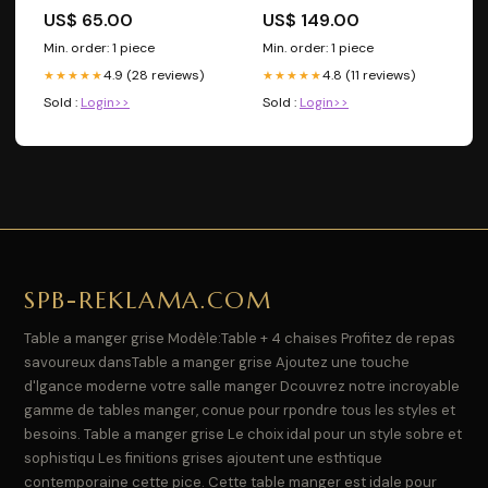
fluide
US$ 65.00
US$ 149.00
Min. order: 1 piece
Min. order: 1 piece
4.9 (28 reviews)
4.8 (11 reviews)
★★★★★
★★★★★
Sold :
Login>>
Sold :
Login>>
SPB-REKLAMA.COM
Table a manger grise Modèle:Table + 4 chaises Profitez de repas
savoureux dansTable a manger grise Ajoutez une touche
d'lgance moderne votre salle manger Dcouvrez notre incroyable
gamme de tables manger, conue pour rpondre tous les styles et
besoins. Table a manger grise Le choix idal pour un style sobre et
sophistiqu Les finitions grises ajoutent une esthtique
contemporaine cette pice. Cette table manger est idale pour