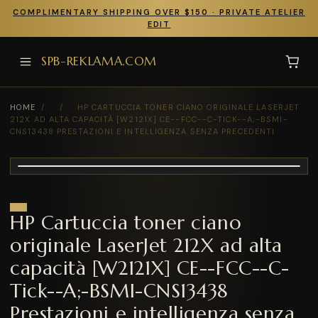
COMPLIMENTARY SHIPPING OVER $150 · PRIVATE ATELIER
EDIT
SPB-REKLAMA.COM
HOME
/
/
HP CARTUCCIA TONER CIANO ORIGINALE LASERJET
212X AD ALTA CAPACITÀ [W2121X] CE--FCC--C-TICK--A;-BSMI-
CNS13438 PRESTAZIONI E INTELLIGENZA SENZA PRECEDENTI
HP Cartuccia toner ciano
originale LaserJet 212X ad alta
capacità [W2121X] CE--FCC--C-
Tick--A;-BSMI-CNS13438
Prestazioni e intelligenza senza