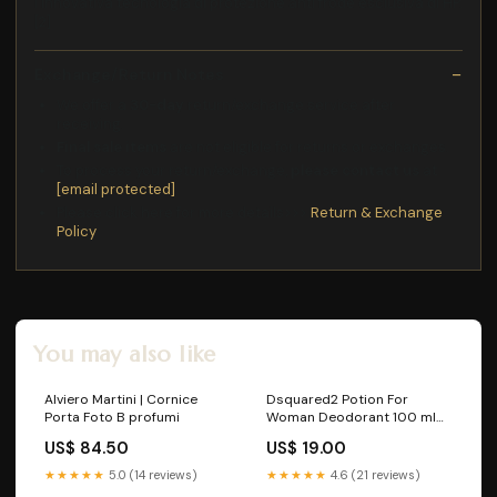
l'innovativa tecnologia di protezione anti frode esclusiva di HP.
[2]
Exchange/Return Notes
We offer a
30-day
return/exchange service after
receiving.
Final sale items
are not eligible for returns or exchanges.
To process your return/exchange,
please contact us
at
[email protected]
Please click here for more details>>>
Return & Exchange
Policy
You may also like
Alviero Martini | Cornice
Dsquared2 Potion For
Porta Foto B profumi
Woman Deodorant 100 ml
capelli
US$ 84.50
US$ 19.00
★★★★★
5.0 (14 reviews)
★★★★★
4.6 (21 reviews)