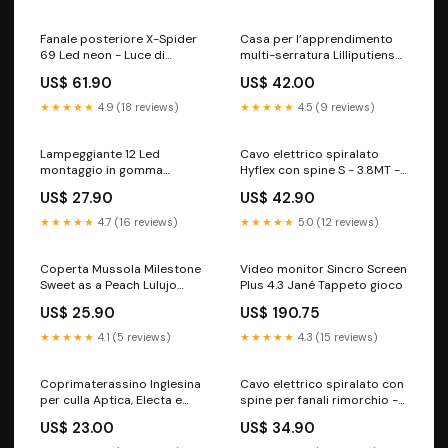
Fanale posteriore X-Spider
Casa per l’apprendimento
69 Led neon - Luce di
multi-serratura Lilliputiens
posizione, stop, indicatore
palestrina
US$ 61.90
US$ 42.00
di direzione, retromarcia,
targa, catarifrangente - 12V-
★★★★★
4.9 (18 reviews)
★★★★★
4.5 (9 reviews)
24V Attacco:Bayonet 5 pin
Lampeggiante 12 Led
Cavo elettrico spiralato
montaggio in gomma
Hyflex con spine S - 3.8MT -
flessibile - 16W - 4 modalità
per fanali e indicatore ABS
US$ 27.90
US$ 42.90
di lampeggio - ECE R10 R65
guasto per rimorchio - 7 pin
- IP67 - 12V-24V
24V
★★★★★
4.7 (16 reviews)
★★★★★
5.0 (12 reviews)
Coperta Mussola Milestone
Video monitor Sincro Screen
Sweet as a Peach Lulujo
Plus 4.3 Jané Tappeto gioco
palestrina
US$ 25.90
US$ 190.75
★★★★★
4.1 (5 reviews)
★★★★★
4.3 (15 reviews)
Coprimaterassino Inglesina
Cavo elettrico spiralato con
per culla Aptica, Electa e
spine per fanali rimorchio -
Aptica XT palestrina
3MT - 13 pin, 5 vuoti 12V
US$ 23.00
US$ 34.90