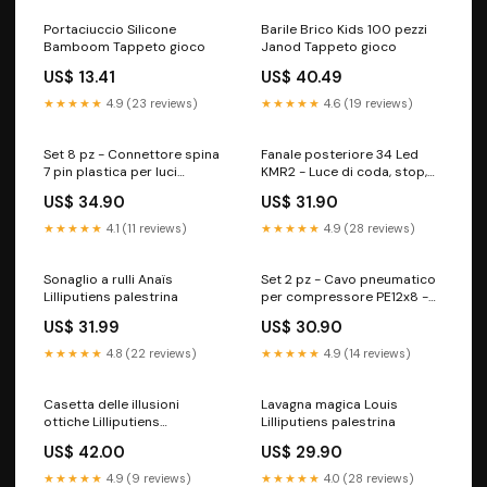
Portaciuccio Silicone
Barile Brico Kids 100 pezzi
Bamboom Tappeto gioco
Janod Tappeto gioco
US$ 13.41
US$ 40.49
★★★★★
4.9 (23 reviews)
★★★★★
4.6 (19 reviews)
Set 8 pz - Connettore spina
Fanale posteriore 34 Led
7 pin plastica per luci
KMR2 - Luce di coda, stop,
posteriori rimorchio -
indicatore di direzione -
US$ 34.90
US$ 31.90
controllo freno rimorchio -
1.5W/2W/1.8W - 12V-24V
24V
★★★★★
4.1 (11 reviews)
★★★★★
4.9 (28 reviews)
Sonaglio a rulli Anaïs
Set 2 pz - Cavo pneumatico
Lilliputiens palestrina
per compressore PE12x8 -
Pressione lavoro 8/10Bar -
US$ 31.99
US$ 30.90
Temp. lavoro 0° +35°
Metri:10MT
★★★★★
4.8 (22 reviews)
★★★★★
4.9 (14 reviews)
Casetta delle illusioni
Lavagna magica Louis
ottiche Lilliputiens
Lilliputiens palestrina
palestrina
US$ 42.00
US$ 29.90
★★★★★
4.9 (9 reviews)
★★★★★
4.0 (28 reviews)