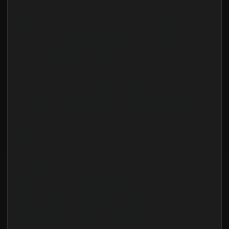
Prestazioni e intelligenza senza precedenti
Quantità di cartucce di toner a colori 1 Tipo Originale Quantità
per pacco 1 pz Paese di origine Giappone Codice del Sistema
Armonizzato (SA) 84439990 Resa in pagine del toner a colori
5500 pagine Compatibilità i-SENSYS LBP673Cdwi-SENSYS
MF752Cdwi-SENSYS MF754Cdw Colori di stampa Ciano
Compatibilità marca Canon Tipo di fornitura Confezione
singola
7 V Fonte di ricarica USB Tempo di stand-by 300 h Tipo di
prodotto Auricolare Stile d'uso A Padiglione Utilizzo
raccomandato Ufficio Colore del prodotto Nero Tipo di
auricolare Stereofonico Tasti di funzionamento Multitasto
Gli inchiostri originali HP sono formulati per produrre
documenti a colori brillanti
OPUS Numero di spazzolini inclusi 1 pz Colore del prodotto
Nero Wi-Fi No Velocità copia a colori (migliore
HP Cartuccia toner ciano originale LaserJet 212X ad alta
capacità [W2121X] CE--FCC--C-Tick--A;-BSMI-CNS13438
Prestazioni e intelligenza senza precedentiIdeali per chi
sceglie le cartucce toner originali HP LaserJet, progettate per
luso con stampanti HP e per offrire sicurezza mediante chip
resistenti alla manomissione.[1] Cartucce toner originali HP ad
alta capacit con JetIntelligence su cui poter contare per
ottenere pi stampe di qualit professionale, elevate velocit e