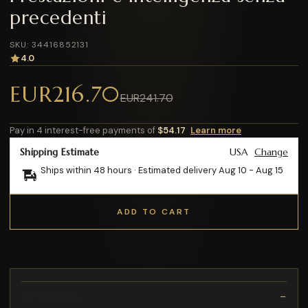
precedenti
SKU: 34416852131
4.0
EUR216.70
EUR241.70
Pay in 4 interest-free payments of
$54.17
Learn more
Shipping Estimate
USA
Change
Ships within 48 hours · Estimated delivery
Aug 10
-
Aug 15
ADD TO CART
Description