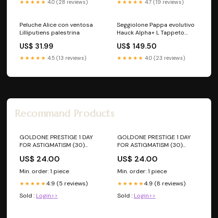
★★★★★
4.0 (28 reviews)
★★★★★
4.7 (19 reviews)
Peluche Alice con ventosa
Seggiolone Pappa evolutivo
Lilliputiens palestrina
Hauck Alpha+ L Tappeto
gioco
US$ 31.99
US$ 149.50
★★★★★
4.5 (13 reviews)
★★★★★
4.0 (23 reviews)
Recommand Products
GOLDONE PRESTIGE 1 DAY
GOLDONE PRESTIGE 1 DAY
FOR ASTIGMATISM (30)
FOR ASTIGMATISM (30)
BOD30PK
Sfera:-2,5
US$ 24.00
US$ 24.00
Min. order: 1 piece
Min. order: 1 piece
4.9 (5 reviews)
4.9 (8 reviews)
★★★★★
★★★★★
Sold :
Login>>
Sold :
Login>>