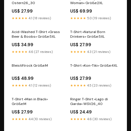
Ostern26_30
Woman» Größe:2XL
US$ 27.99
US$ 69.99
★★★★★
4.1 (18 reviews)
★★★★★
5.0 (19 reviews)
Acid-Washed T-Shirt «Grass
T-Shirt «Natural Born
Beer & Boobs» Größe:5XL
Drinkers» Größe:5XL
US$ 34.99
US$ 27.99
★★★★★
4.6 (27 reviews)
★★★★★
4.3 (21 reviews)
Bleistiftrock Größe:M
T-Shirt «Kon-Tiki» Größe:4XL
US$ 48.99
US$ 27.99
★★★★★
4.1 (12 reviews)
★★★★★
4.5 (23 reviews)
T-Shirt «Man in Black»
Ringer T-Shirt «Lago di
Größe:M
Garda» WSV26_40
US$ 27.99
US$ 24.49
★★★★★
4.4 (10 reviews)
★★★★★
4.6 (30 reviews)