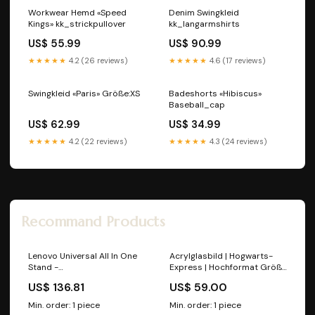
Workwear Hemd «Speed
Denim Swingkleid
Kings» kk_strickpullover
kk_langarmshirts
US$ 55.99
US$ 90.99
★★★★★
4.2 (26 reviews)
★★★★★
4.6 (17 reviews)
Swingkleid «Paris» Größe:XS
Badeshorts «Hibiscus»
Baseball_cap
US$ 62.99
US$ 34.99
★★★★★
4.2 (22 reviews)
★★★★★
4.3 (24 reviews)
Recommand Products
Lenovo Universal All In One
Acrylglasbild | Hogwarts-
Stand -
Express | Hochformat Größe
Systemschrankständer
in cm:70 x 140
US$ 136.81
US$ 59.00
Mobile Workstation
Min. order: 1 piece
Min. order: 1 piece