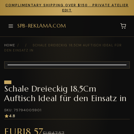
COMPLIMENTARY SHIPPING OVER $150 · PRIVATE ATELIER
EDIT
SPB-REKLAMA.COM
HOME
/
/
SCHALE DREIECKIG 18,5CM AUFTISCH IDEAL FÜR
DEN EINSATZ IN
Schale Dreieckig 18,5Cm
Auftisch Ideal für den Einsatz in
SKU: 75794005901
4.8
EUR18.57
EUR47.57