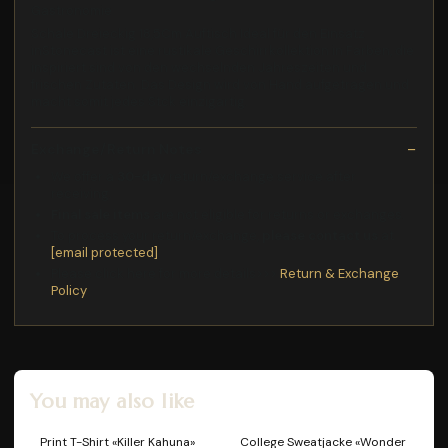
Gastronomie
Schale Dreieckig 18,5Cm Auftisch Ideal für den Einsatz
inStonecast ist eine rustikale Geschirrkollektion in Farben, die
inspiriert sind von den wechselnden Jahreszeiten und
frischen Zutaten. Das Design wird von Hand aufgetragen und
macht somit jedes Stck einzigartig.
Exchange/Return Notes
We offer a
30-day
return/exchange service after
receiving.
Final sale items
are not eligible for returns or exchanges.
To process your return/exchange,
please contact us
at
[email protected]
Please click here for more details>>>
Return & Exchange
Policy
You may also like
Print T-Shirt «Killer Kahuna»
College Sweatjacke «Wonder