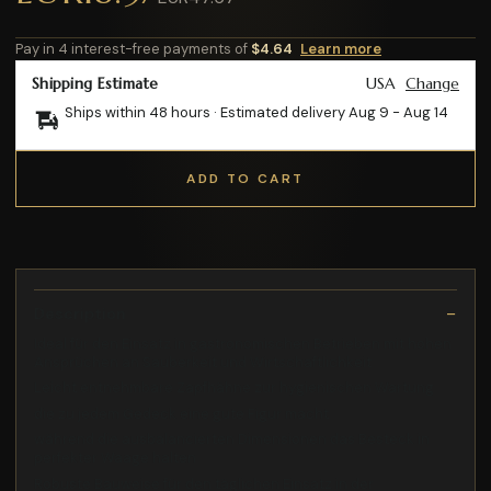
Pay in 4 interest-free payments of
$4.64
Learn more
Shipping Estimate
USA
Change
Ships within 48 hours · Estimated delivery
Aug 9
-
Aug 14
ADD TO CART
Description
Ideal für den Einsatz in gastronomischen Betrieben mit hohen
Ansprüchen an Sauberkeit und Wirtschaftlichkeit
Leicht entnehmbare Zapfhähne zur hygienischen Wartung
die zu jedem Gedeck eine gute Figur macht
während die ausbalancierten Dimensionen das Besteck in
perfekter Waage halten
Robuste Bauweise für den täglichen Einsatz in der