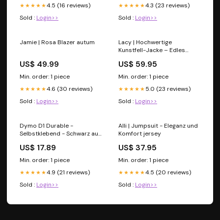
4.5 (16 reviews)
4.3 (23 reviews)
★★★★★
★★★★★
Sold :
Login>>
Sold :
Login>>
Jamie | Rosa Blazer autum
Lacy | Hochwertige
Kunstfell-Jacke – Edles
Design für Eleganz und
US$ 49.99
US$ 59.95
Komfort Größe:M
Min. order: 1 piece
Min. order: 1 piece
4.6 (30 reviews)
5.0 (23 reviews)
★★★★★
★★★★★
Sold :
Login>>
Sold :
Login>>
Dymo D1 Durable -
Alli | Jumpsuit - Eleganz und
Selbstklebend - Schwarz auf
Komfort jersey
Weiß - Rolle (1,2 cm x 5,5 m)
US$ 17.89
US$ 37.95
Adapter
Min. order: 1 piece
Min. order: 1 piece
4.9 (21 reviews)
4.5 (20 reviews)
★★★★★
★★★★★
Sold :
Login>>
Sold :
Login>>