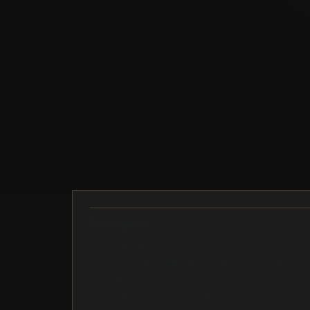
Description
Le copain de Denji
Pin pin's émaillé Batman (Glow-in-the-Dark) 10
Ils sont rejoints par Sorceress
Complétez votre set DC avec Pop