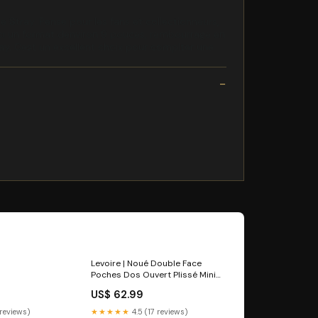
e Stray. Pense pour les fans et collectionneurs,
 ici un format denviron 9 pouces, rembourrage en
tray. Cest un excellent choix pour complter une
Levoire | Noué Double Face
Poches Dos Ouvert Plissé Mini
Robe Taille:S
US$ 62.99
 reviews)
★★★★★
4.5 (17 reviews)