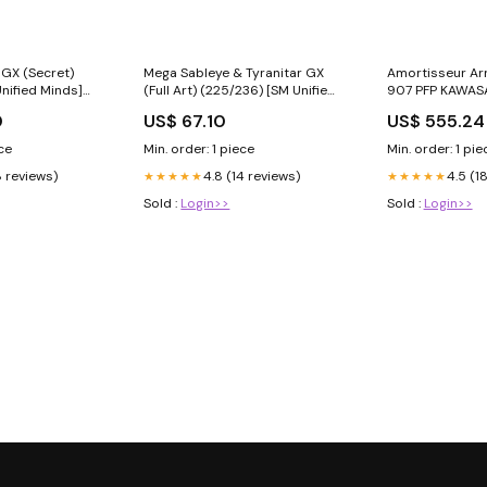
GX (Secret)
Mega Sableye & Tyranitar GX
Amortisseur Arr
nified Minds]
(Full Art) (225/236) [SM Unified
907 PFP KAWAS
Minds] Foiling:Foil
ABS de 2013 mo
0
US$ 67.10
US$ 555.24
mans-850-t3-
ece
Min. order: 1 piece
Min. order: 1 pie
8 reviews)
4.8 (14 reviews)
4.5 (1
★★★★★
★★★★★
Sold :
Login>>
Sold :
Login>>