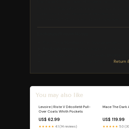
Capitaine Crochet avec Horloge et accueillez ce
Stray B-12 Plush (9in) Druids Le copain de DenjiS
cette pice trouve facilement sa place sur une t
coton PP et finition minky ultra douce, avec une 
Exchange/Return Notes
We offer a
30-day
return/exchange service af
Final sale items
are not eligible for returns 
To process your return/exchange,
please co
Please click here for more details>>>
Return 
You may also like
Levoire | Riste V Décolleté Pull-
Mace The Dark 
Over Coats Whith Pockets
US$ 62.99
US$ 119.99
★★★★★
4.1 (14 reviews)
★★★★★
5.0 (3