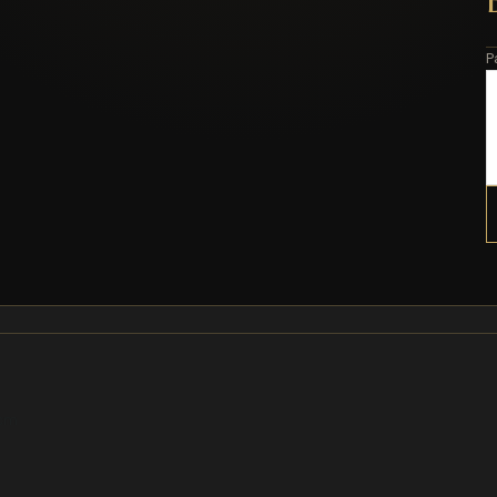
P
 cm