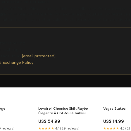
 pirate dans votre maison
tray B 12 Plush (9in) est une peluche de collection Youtooz inspire d
agre, un bureau ou dans une vitrine ddie la pop culture. On retrouve
finition travaille qui met en valeur le style Youtooz et lunivers de S
ter receiving.
or exchanges.
ntact us
at
[email protected]
& Exchange Policy
Age
Levoire | Chemise Shift Rayée
Vegas Stakes
Élégante À Col Roulé Taille:S
US$ 54.99
US$ 14.99
0 reviews)
★★★★★
4.4 (29 reviews)
★★★★★
4.5 (21