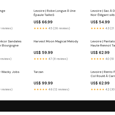
enge
Levoire | Robe Longue À Une
Levoire | Sac À
Épaule Taille:S
Noir Élégant sil
US$ 66.99
US$ 54.99
8 reviews)
★★★★★
4.5 (26 reviews)
★★★★★
4.3 (21
-Décor Sandales
Harvest Moon Magical Melody
Levoire | Pantalo
ur:Bourgogne
Haute Rennot Tai
US$ 59.99
US$ 62.99
 reviews)
★★★★★
4.7 (8 reviews)
★★★★★
4.0 (10
0 Wacky Jobs
Tarzan
Levoire | Rento P
Col Roulé À Car
Couleur:Braun
US$ 99.99
US$ 62.99
0 reviews)
★★★★★
4.6 (12 reviews)
★★★★★
4.2 (30