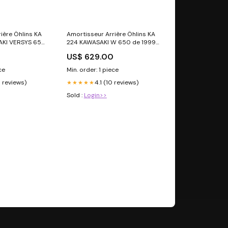
ière Öhlins KA
Amortisseur Arrière Öhlins KA
AKI VERSYS 650
224 KAWASAKI W 650 de 1999
dele_-le-
modele_intruder-1400
US$ 629.00
81-85
ce
Min. order: 1 piece
8 reviews)
4.1 (10 reviews)
★★★★★
Sold :
Login>>