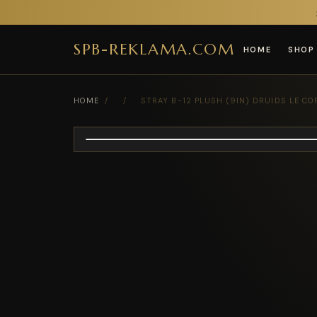
SPB-REKLAMA.COM
HOME
SHOP
HOME
/
/
STRAY B-12 PLUSH (9IN) DRUIDS LE CO