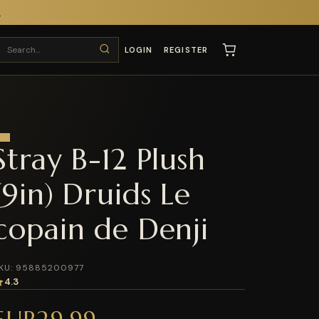
T
LOGIN
REGISTER
Stray B-12 Plush
(9in) Druids Le
copain de Denji
KU: 95885200977
4.3
EUR29.99