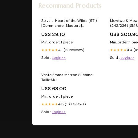
Recommand Products
Selvala, Heart of the Wilds (571)
Mewtwo & Mew 
[Commander Masters]
(242/236) [SM U
Grading:Damaged
Foiling:Foil
US$ 29.10
US$ 300.9
Min. order: 1 piece
Min. order: 1 pi
4.1 (12 reviews)
4.4 (1
★★★★★
★★★★★
Sold :
Login>>
Sold :
Login>>
Veste Emma Marron Suédine
Taille:M/L
US$ 68.00
Min. order: 1 piece
4.8 (16 reviews)
★★★★★
Sold :
Login>>