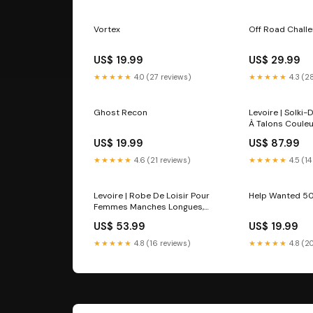
Vortex
Off Road Chall
US$ 19.99
US$ 29.99
★★★★★
4.0 (27 reviews)
★★★★★
4.3 (2
Ghost Recon
Levoire | Solki
À Talons Coule
US$ 19.99
US$ 87.99
★★★★★
4.6 (21 reviews)
★★★★★
4.5 (14
Levoire | Robe De Loisir Pour
Help Wanted 5
Femmes Manches Longues,
Coupe Décontractée Taille:L
US$ 53.99
US$ 19.99
★★★★★
4.8 (16 reviews)
★★★★★
4.8 (2