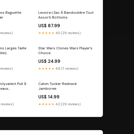
 Dos Baguette
Levoire | Sac À Bandoulière Tout
ber
Assorti Bottoms
US$ 87.99
 reviews)
★★★★★
4.0 (29 reviews)
ns Larges Taille
Star Wars Clones Wars Player’s
lle:L
Choice
US$ 24.99
 reviews)
★★★★★
4.6 (7 reviews)
olyvalent Pull À
Calvin Tucker Redneck
reaux
Jamboree
US$ 14.99
 reviews)
★★★★★
4.2 (29 reviews)