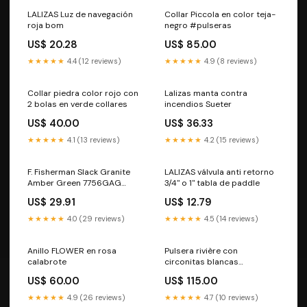
LALIZAS Luz de navegación
Collar Piccola en color teja-
roja bom
negro #pulseras
US$ 20.28
US$ 85.00
★★★★★
4.4 (12 reviews)
★★★★★
4.9 (8 reviews)
Collar piedra color rojo con
Lalizas manta contra
2 bolas en verde collares
incendios Sueter
US$ 40.00
US$ 36.33
★★★★★
4.1 (13 reviews)
★★★★★
4.2 (15 reviews)
F. Fisherman Slack Granite
LALIZAS válvula anti retorno
Amber Green 7756GAG
3/4" o 1" tabla de paddle
banda
US$ 29.91
US$ 12.79
★★★★★
4.0 (29 reviews)
★★★★★
4.5 (14 reviews)
Anillo FLOWER en rosa
Pulsera rivière con
calabrote
circonitas blancas
cuadradas de 4 mm
US$ 60.00
US$ 115.00
calabrote
★★★★★
4.9 (26 reviews)
★★★★★
4.7 (10 reviews)