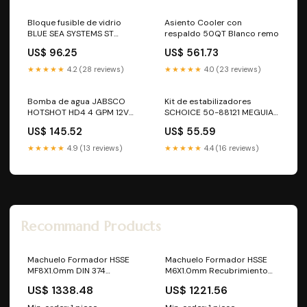
Bloque fusible de vidrio
Asiento Cooler con
BLUE SEA SYSTEMS ST
respaldo 50QT Blanco remo
Chaleco Salvavida
US$ 96.25
US$ 561.73
★★★★★
4.2 (28 reviews)
★★★★★
4.0 (23 reviews)
Bomba de agua JABSCO
Kit de estabilizadores
HOTSHOT HD4 4 GPM 12V
SCHOICE 50-88121 MEGUIAR
60PSI 6-Q401J118N3A
´S
US$ 145.52
US$ 55.59
bubble box
★★★★★
4.9 (13 reviews)
★★★★★
4.4 (16 reviews)
Recommand Products
Machuelo Formador HSSE
Machuelo Formador HSSE
MF8X1.0mm DIN 374
M6X1.0mm Recubrimiento
Recubrimiento TiN 6HX
TiCN Marca ATORN Viking
US$ 1338.48
US$ 1221.56
Marca ATORN SECO 19650
71762