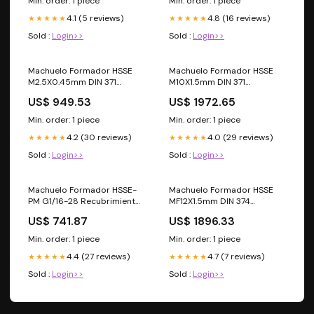
Min. order: 1 piece
Min. order: 1 piece
4.1 (5 reviews)
4.8 (16 reviews)
★★★★★
★★★★★
Sold :
Login>>
Sold :
Login>>
Machuelo Formador HSSE
Machuelo Formador HSSE
M2.5X0.45mm DIN 371
M10X1.5mm DIN 371
Recubrimiento TiN Marca
Recubrimiento TiN 6HX
US$ 949.53
US$ 1972.65
ATORN SECO 52533
Marca ATORN ATORN
11290839
Min. order: 1 piece
Min. order: 1 piece
4.2 (30 reviews)
4.0 (29 reviews)
★★★★★
★★★★★
Sold :
Login>>
Sold :
Login>>
Machuelo Formador HSSE-
Machuelo Formador HSSE
PM G1/16-28 Recubrimiento
MF12X1.5mm DIN 374
TiN Marca ATORN Vergnano
Recubrimiento TiCN 6HX
US$ 741.87
US$ 1896.33
A001200154A2AH0
Marca ATORN
AGP1120592B1LA0
Min. order: 1 piece
Min. order: 1 piece
4.4 (27 reviews)
4.7 (7 reviews)
★★★★★
★★★★★
Sold :
Login>>
Sold :
Login>>