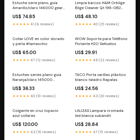
Estuche serie plano, guia
Limpia barcos H&M Orbilge
Amarillo/claro 146000 gear
Bilge Cleaner Qt 198-0B2
lube pump
Ropa
US$ 74.85
US$ 48.10
★★★★★
4.1 (6 reviews)
★★★★★
4.0 (25 reviews)
Collar LOVE en color dorado
WOW Soporte para Teléfono
y perla #lamaschic
Flotante H2O Señuelos
US$ 65.00
US$ 29.91
★★★★★
4.7 (12 reviews)
★★★★★
4.8 (22 reviews)
Estuches series plano guia
TACO Porta varillas plástico
Naranja/claro 145000
blanco taladro Rapalas
Equipo Satelital
US$ 36.33
US$ 24.56
★★★★★
4.0 (10 reviews)
★★★★★
4.3 (20 reviews)
Colgante en cruz topacio
LALIZAS Lampara cromada
azul collares
led blanca subandit
US$ 120.00
US$ 28.84
★★★★★
4.3 (16 reviews)
★★★★★
4.7 (15 reviews)