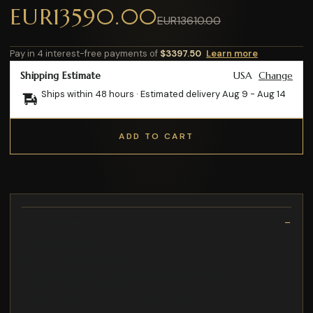
EUR13590.00
EUR13610.00
Pay in 4 interest-free payments of
$3397.50
Learn more
Shipping Estimate
USA
Change
Ships within 48 hours · Estimated delivery
Aug 9
-
Aug 14
ADD TO CART
Description
*No Incluye Estuche*
Dije Cruz Calada Oro 10k
Largo del Rosario: 60 cmLargo de la Cadena del
Cristo: 9 cmAlto del Cristo: 3
Ancho Inferior del Anillo y Churumbela: 1