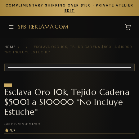
COMPLIMENTARY SHIPPING OVER $150 · PRIVATE ATELIER
EDIT
SPB-REKLAMA.COM
HOME
/
/
ESCLAVA ORO 10K, TEJIDO CADENA $5001 A $10000
*NO INCLUYE ESTUCHE*
Esclava Oro 10k, Tejido Cadena
$5001 a $10000 *No Incluye
Estuche*
SKU: 87359151730
4.7