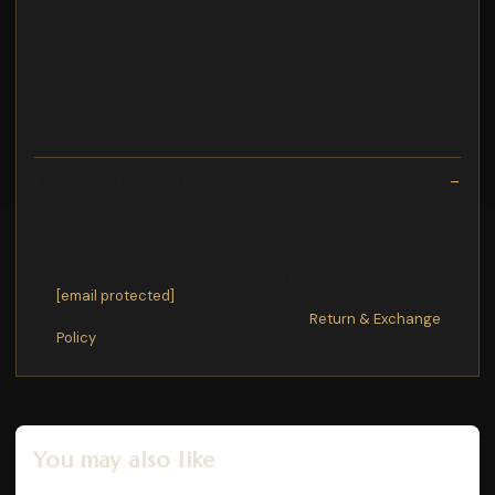
en Forma de gota con Zirconias
Esclava Oro 10k, Tejido Cadena $5001 a $10000 *No Incluye
Estuche*Material del Metal: Todo el Anillo es 100% Oro
Amarillo 10k Garantizado. NO es Bao de Oro ni Oro Laminado.
Ancho de Esclava: 6. 5 mmLargo de Esclava: 22 cm Tejido de
Cadena: Cadena 3x1 Recomendado para: Caballero Esclava
Semi Hueca
Exchange/Return Notes
We offer a
30-day
return/exchange service after
receiving.
Final sale items
are not eligible for returns or exchanges.
To process your return/exchange,
please contact us
at
[email protected]
Please click here for more details>>>
Return & Exchange
Policy
You may also like