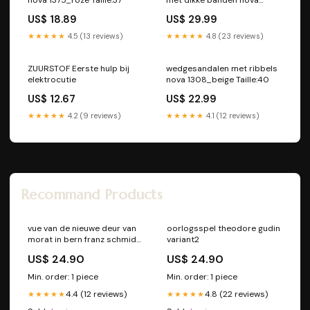
1343_wit 6076
US$ 18.89
US$ 29.99
★★★★★
4.5 (13 reviews)
★★★★★
4.8 (23 reviews)
ZUURSTOF Eerste hulp bij
wedgesandalen met ribbels
elektrocutie
nova 1308_beige Taille:40
US$ 12.67
US$ 22.99
★★★★★
4.2 (9 reviews)
★★★★★
4.1 (12 reviews)
Recommand Products
vue van de nieuwe deur van
oorlogsspel theodore gudin
morat in bern franz schmid
variant2
Utrecht
US$ 24.90
US$ 24.90
Min. order: 1 piece
Min. order: 1 piece
4.4 (12 reviews)
4.8 (22 reviews)
★★★★★
★★★★★