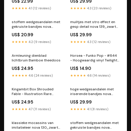
US$ 22.99
US$ 29.99
★★★★★
4.1 (12 reviews)
★★★★★
4.3 (23 reviews)
stoffem wedgesandalen met
muiltjes met stro effect en
gekruiste bandjes nova
gesp detail nova 139_zwart
1358_zwart Taille:37
9048
US$ 20.99
US$ 29.99
★★★★★
4.2 (9 reviews)
★★★★★
4.3 (12 reviews)
Armleuning dienblad
Horsea - Funko Pop - #844
lichtbruin Bamboe theedoos
- Hoogwaardig vinyl Twilight
Masquerade
US$ 24.95
US$ 14.90
★★★★★
4.6 (24 reviews)
★★★★★
4.6 (14 reviews)
Kingambit Box Shrouded
hoge wedgesandalen met
Fable - Illustration Rare
iriserende bandjes nova
Collection Merch
1313_zwart Taille:37
US$ 24.95
US$ 29.99
★★★★★
4.7 (11 reviews)
★★★★★
4.1 (8 reviews)
klassieke mocassins van
stoffem wedgesandalen met
imitatieleer nova 130_zwart
gekruiste bandjes nova