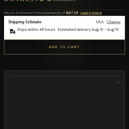
Pay in 4 interest-free payments of
$47.25
Learn more
Shipping Estimate
USA
Change
Ships within 48 hours · Estimated delivery
Aug 10
-
Aug 15
ADD TO CART
Description
voor een vlotte look
Ideaal voor wie op zoek is naar een tijdloze en veelzijdige
toevoeging aan de zomergarderobe
38% viscose
The dotted pattern and black centre complement each other
to create a stud earring that echoes nomadic
they took inspiration and pride in creating this collection