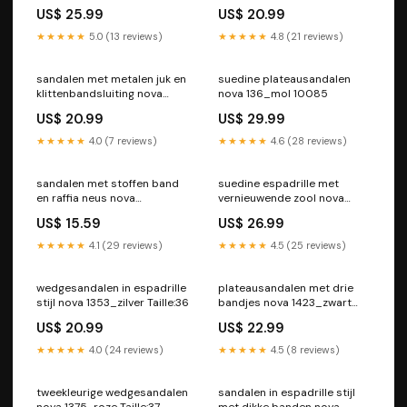
5327
1359_ecru Taille:38
US$ 25.99
US$ 20.99
★★★★★
5.0 (13 reviews)
★★★★★
4.8 (21 reviews)
sandalen met metalen juk en
suedine plateausandalen
klittenbandsluiting nova
nova 136_mol 10085
1357_roze goud 5336
US$ 20.99
US$ 29.99
★★★★★
4.0 (7 reviews)
★★★★★
4.6 (28 reviews)
sandalen met stoffen band
suedine espadrille met
en raffia neus nova
vernieuwende zool nova
1336_goud 5385-1
1415_marineblauw 10160
US$ 15.59
US$ 26.99
★★★★★
4.1 (29 reviews)
★★★★★
4.5 (25 reviews)
wedgesandalen in espadrille
plateausandalen met drie
stijl nova 1353_zilver Taille:36
bandjes nova 1423_zwart
Taille:36
US$ 20.99
US$ 22.99
★★★★★
4.0 (24 reviews)
★★★★★
4.5 (8 reviews)
tweekleurige wedgesandalen
sandalen in espadrille stijl
nova 1375_roze Taille:37
met dikke banden nova