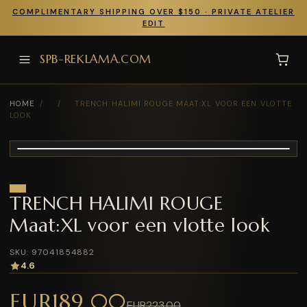
COMPLIMENTARY SHIPPING OVER $150 · PRIVATE ATELIER
EDIT
SPB-REKLAMA.COM
HOME
/
/
TRENCH HALIMI ROUGE MAAT:XL VOOR EEN VLOTTE
LOOK
TRENCH HALIMI ROUGE
Maat:XL voor een vlotte look
SKU: 97041854882
4.6
EUR189.00
EUR223.00