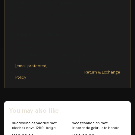
when the magic is often forgotten and locked away for
adulthood
TRENCH HALIMI ROUGE Maat:XL voor een vlotte look55%
Coton 45% Polyurthane
Exchange/Return Notes
We offer a
30-day
return/exchange service after
receiving.
Final sale items
are not eligible for returns or exchanges.
To process your return/exchange,
please contact us
at
[email protected]
Please click here for more details>>>
Return & Exchange
Policy
You may also like
suededine espadrille met
wedgesandalen met
sleehak nova 1289_beige
iriserende gekruiste banden
Taille:38
nova 1341_roze 10086