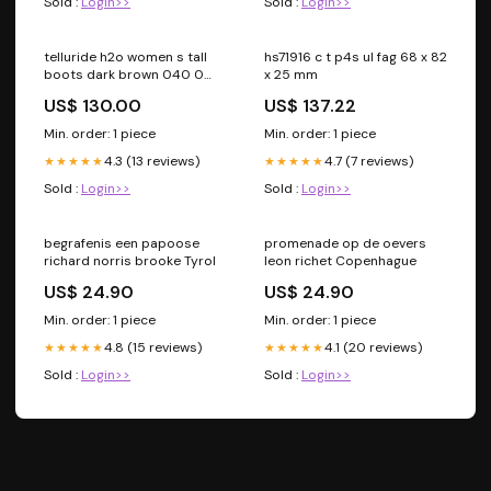
Sold :
Login>>
Sold :
Login>>
telluride h2o women s tall
hs71916 c t p4s ul fag 68 x 82
boots dark brown 040 0
x 25 mm
0fm wide regular ariat
US$ 130.00
US$ 137.22
bnuyp 780 040 0 0fm
RGroup_E89GN
Min. order: 1 piece
Min. order: 1 piece
4.3 (13 reviews)
4.7 (7 reviews)
★★★★★
★★★★★
Sold :
Login>>
Sold :
Login>>
begrafenis een papoose
promenade op de oevers
richard norris brooke Tyrol
leon richet Copenhague
US$ 24.90
US$ 24.90
Min. order: 1 piece
Min. order: 1 piece
4.8 (15 reviews)
4.1 (20 reviews)
★★★★★
★★★★★
Sold :
Login>>
Sold :
Login>>