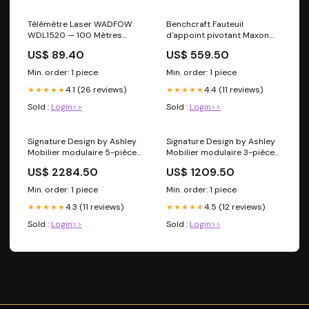
Télémètre Laser WADFOW
Benchcraft Fauteuil
WDL1520 — 100 Mètres
d'appoint pivotant Maxon
5m/s
Place en tissu 3300321
US$ 89.40
US$ 559.50
ManufModel A2000656
Min. order: 1 piece
Min. order: 1 piece
4.1 (26 reviews)
4.4 (11 reviews)
★★★★★
★★★★★
Sold :
Login>>
Sold :
Login>>
Signature Design by Ashley
Signature Design by Ashley
Mobilier modulaire 5-pièces
Mobilier modulaire 3-pièces
ModMax II en cuir et aspect
ModMax II en cuir et aspect
US$ 2284.50
US$ 1209.50
cuir
cuir
7430516/7430557/7430546/7430557/7430517
7430564/7430557/7430565
Min. order: 1 piece
Min. order: 1 piece
Model Tyler Creek D736-00
__MPN_WM3400CW
4.3 (11 reviews)
4.5 (12 reviews)
Upholstered Bench
★★★★★
★★★★★
Sold :
Login>>
Sold :
Login>>