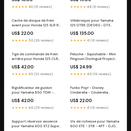
★★★★★
4.0 (15 reviews)
★★★★★
4.6 (8 reviews)
Cache de disque de frein
Villebrequin pour Yamaha
avant pour Honda 125 XLR R
125 DTRE (DE061) - DTX
- JD16A test
(DE062) test
US$ 22.00
US$ 135.00
★★★★★
5.0 (26 reviews)
★★★★★
4.1 (8 reviews)
Tige de commande de frein
Peluche - Squishable - Mini
arrière pour Honda 125 CLR -
Pingouin Distingué Project
City Fly - JD18A test
Open Squish 7" Jeux
US$ 42.00
US$ 24.99
★★★★★
4.5 (23 reviews)
★★★★★
4.9 (19 reviews)
Rigidificateur de guidon
Funko Pop! - Disney
pour Yamaha 850 TDM -
Cinderella - Cinderella
3VD - 4TX test
(Glasses) 157 *Hot Topic
US$ 42.00
US$ 22.00
Exclusive* Cravates et
Noeuds Papillons
★★★★★
4.6 (29 reviews)
★★★★★
4.1 (8 reviews)
Support réservoir essence
Vis de richesse pour Yamaha
pour Yamaha 600 XTZ Super
600 XTE - 3TB - 4PT - DJ02
Ténéré - 3AJ test
test