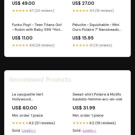
US$ 49.00
US$ 27.00
★★★★★
4.7 (22 reviews)
★★★★★
4.3 (10 reviews)
Funko Pop! - Teen Titans Go!
Peluche - Squishable - Mini
- Robin with Baby 599 *Hot
Ours Polaire 7" Nanobeads
Topic Exclusive* Nourriture
et Nanoblock
US$ 11.00
US$ 15.95
★★★★★
4.4 (29 reviews)
★★★★★
4.1 (9 reviews)
Recommand Products
La casquette Vert
Sweat-shirt Polaire à Motifs
Hollywood
baskets-femme-arc-en-ciel
group_willieheavy_tankdress
US$ 60.00
US$ 31.99
Min. order: 1 piece
Min. order: 1 piece
4.2 (21 reviews)
4.2 (19 reviews)
★★★★★
★★★★★
Sold :
Login>>
Sold :
Login>>