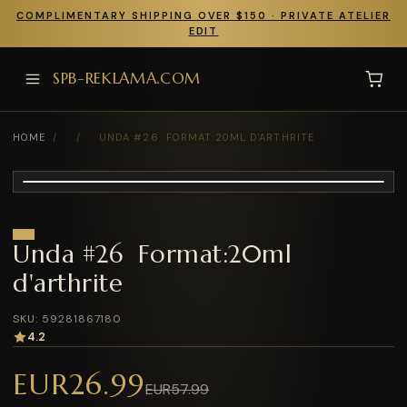
COMPLIMENTARY SHIPPING OVER $150 · PRIVATE ATELIER
EDIT
SPB-REKLAMA.COM
HOME
/
/
UNDA #26 FORMAT:20ML D'ARTHRITE
Unda #26 Format:20ml
d'arthrite
SKU: 59281867180
4.2
EUR26.99
EUR57.99