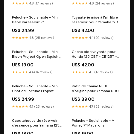
★★★★★
4.8 (17 reviews)
★★★★★
4.6 (24 reviews)
Peluche - Squishable - Mini
Tuyauterie mise à l'air libre
Bébé Paresseux 7"
réservoir pour Yamaha 1200
Épinglettes
V-MAX - VMAX - 2EN test
US$ 24.99
US$ 42.00
★★★★★
4.8 (25 reviews)
★★★★★
4.4 (20 reviews)
Peluche - Squishable - Mini
Cache bloc voyants pour
Bison Project Open Squish 7"
Honda 125 CBT - CB125T -
Cravates et Noeuds
125 Twin test
US$ 19.00
US$ 42.00
Papillons
★★★★★
4.4 (14 reviews)
★★★★★
4.8 (17 reviews)
Peluche - Squishable - Mini
Patin de chaîne NEUF
Chat de Fortune Project
d'origine pour Yamaha 600
Open Squish 7" Chaussettes
XT XTZ - 2KF - 3AJ test
US$ 24.99
US$ 89.00
★★★★★
4.7 (23 reviews)
★★★★★
4.7 (23 reviews)
Caoutchoucs de réservoir
Peluche - Squishable - Mini
d'essence pour Yamaha 125
Poney 7" Macarons
Ténéré - BLG test
US$ 18.00
US$ 19.00