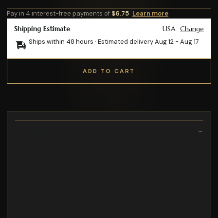
Pay in 4 interest-free payments of
$6.75
Learn more
Shipping Estimate
USA
Change
Ships within 48 hours · Estimated delivery
Aug 12
-
Aug 17
ADD TO CART
Description
d'arthrite
Les extraits de plantes que contient le produit Liv Detox
Enhanced ont été formulés pour activer les systèmes de
détoxification naturels de l’organisme
qui affectent quelque 2 milliards de personnes dans le monde
Troubles digestifs (dyspepsie)
dans des ratios retrouvés naturellement dans les sources de
protéines à valeur biologique (V