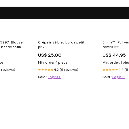
5997 : Blouse
Crêpe irisé bleu burda petit
Emilia™ | Pull ve
e bande satin
prix
revers 122
US$ 25.00
US$ 44.95
ece
Min. order: 1 piece
Min. order: 1 pie
5 reviews)
4.2 (5 reviews)
4.4 (5
★★★★★
★★★★★
Sold :
Login>>
Sold :
Login>>