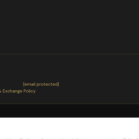
 base selon votre préférence
rs de fruits givrés
n profitant des vertus relaxantesUn duo quilibr o la pomme apport
ter receiving.
or exchanges.
ntact us
at
[email protected]
& Exchange Policy