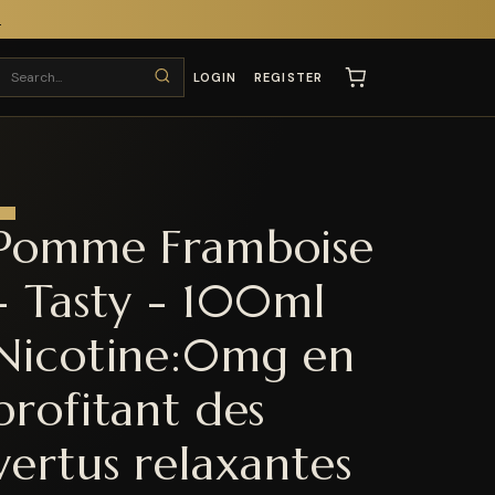
T
LOGIN
REGISTER
Pomme Framboise
- Tasty - 100ml
Nicotine:0mg en
profitant des
vertus relaxantes