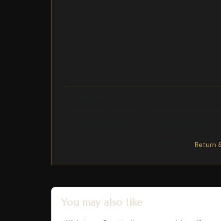
en profitant des vertus relaxantes du CBD
Dosage conseillé : 10 à 20% par rapport à votre
équilibré et terriblement addictif pour les amateu
mais avec vigilance
une explosion fruitée en 50 ml
Pomme Framboise - Tasty - 100ml Nicotine:0mg e
acidit fruite.
Exchange/Return Notes
We offer a
30-day
return/exchange service af
Final sale items
are not eligible for returns 
To process your return/exchange,
please co
Please click here for more details>>>
Return 
You may also like