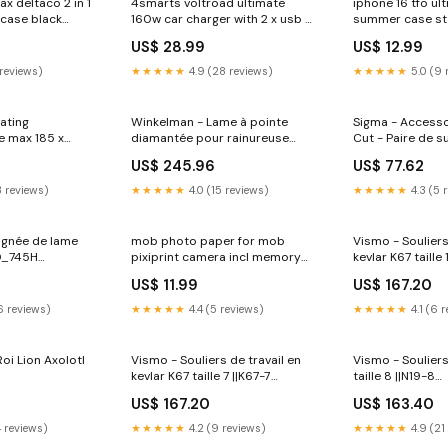
x deltaco 2 in 1
4smarts voltroad ultimate
iphone 16 tfo ul
p case black
160w car charger with 2 x usb c
summer case star
d_2355
1 x usb a black
macbook-wall-c
US$ 28.99
US$ 12.99
PIM_CategoryId_2231
usb-a
 reviews)
★★★★★
4.9 (28 reviews)
★★★★★
5.0 (9 
oating
Winkelman - Lame à pointe
Sigma - Accesso
e max 185 x
diamantée pour rainureuse
Cut - Paire de s
ter-smartphone-
120V - 3.5 mm ||WDD_762
couplés ||38F5 
US$ 245.96
US$ 77.62
k
color_Arabescato
3 reviews)
★★★★★
4.0 (15 reviews)
★★★★★
4.3 (5 
ignée de lame
mob photo paper for mob
Vismo - Souliers
D_745H
pixiprint camera incl memory
kevlar K67 taille 
o-Argento
book stickers 4 pcs white
dewalt
US$ 11.99
US$ 167.20
PIM_CategoryId_1600
6 reviews)
★★★★★
4.4 (5 reviews)
★★★★★
4.1 (6 
oi Lion Axolotl
Vismo - Souliers de travail en
Vismo - Souliers
kevlar K67 taille 7 ||K67-7
taille 8 ||N19-8
Accessoires
ws_pro_deal_3
US$ 167.20
US$ 163.40
4 reviews)
★★★★★
4.2 (9 reviews)
★★★★★
4.9 (21