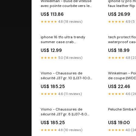
Winkelman - Buse de vitesse
iphone 12 pro ma
avec pointe courbée vers le
faux leather fli
haut 5 mm ||WDD_722
PIM_CategoryI
US$ 113.86
US$ 26.99
Accessoires
★★★★★
4.8 (18 reviews)
★★★★★
4.9 (5
iphone 16 tfo ultra trendy
tech protect fl
summer case crab
waterproof cas
PIM_CategoryId_1635
110mm pink fil
US$ 12.99
US$ 18.99
fleksibel-plasti
★★★★★
5.0 (14 reviews)
★★★★★
4.8 (2
Vismo - Chaussures de
Winkelman - Po
sécurité J37 gr. 10 ||J37-10.0
de coupe ||WD
acoustique
color_Paradis
US$ 185.25
US$ 22.46
★★★★★
4.6 (11 reviews)
★★★★★
4.6 (2
Vismo - Chaussures de
Peluche Simba R
sécurité J37 gr. 8 ||J37-8.0
color_Dawn-Blend
US$ 185.25
US$ 19.00
★★★★★
4.8 (10 reviews)
★★★★★
4.0 (2