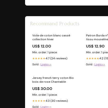
Recommand Products
Voile de coton blanc cassé
Patron Burda n°
collection hiver
tissu mouselin
US$ 12.00
US$ 12.90
Min. order: 1 piece
Min. order: 1 pi
4.7 (24 reviews)
4.2 (1
★★★★★
★★★★★
Sold :
Login>>
Sold :
Login>>
Jersey french terry coton Bio
bois de rose Channable
US$ 30.00
Min. order: 1 piece
4.3 (30 reviews)
★★★★★
Sold :
Login>>