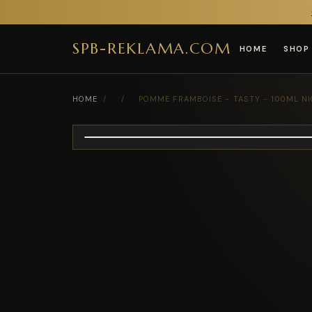
SPB-REKLAMA.COM
HOME
SHOP
HOME
/
/
POMME FRAMBOISE - TASTY - 100ML N