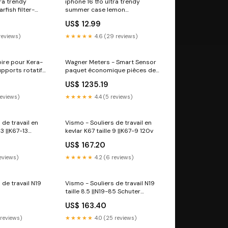
tra trendy
iphone 16 tfo ultra trendy
fish filter-
summer case lemon
harger-with-
PIM_CategoryId_2614
US$ 12.99
reviews)
★★★★★
4.6 (29 reviews)
ire pour Kera-
Wagner Meters - Smart Sensor
upports rotatifs
paquet économique pièces de
dewalt
remplacement pour Rapid RH
US$ 1235.19
L6 (paquet de 25) ||880-
R0040-011 36x36
reviews)
★★★★★
4.4 (5 reviews)
 de travail en
Vismo - Souliers de travail en
13 ||K67-13
kevlar K67 taille 9 ||K67-9 120v
US$ 167.20
reviews)
★★★★★
4.2 (6 reviews)
 de travail N19
Vismo - Souliers de travail N19
taille 8.5 ||N19-85 Schuter
0
Sytems
US$ 163.40
 reviews)
★★★★★
4.0 (25 reviews)