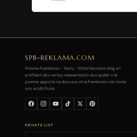
SPB-REKLAMA.COM
Pomme Framboise - Tasty - 100ml Nicotine:0mg en
profitant des vertus relaxantesUn duo quilibr o la
pomme apporte sa douceur et la framboise rvle toute
son acidit fruite.
PRIVATE LIST