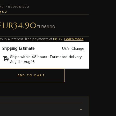
KU: 45991081220
4.2
EUR34.90
EUR66.90
ay in 4 interest-free payments of
$8.72
Learn more
Shipping Estimate
USA
Change
Ships within 48 hours · Estimated delivery
Aug 11
-
Aug 16
ADD TO CART