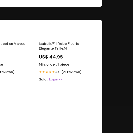
rt col en V avec
Isabelle™ | Robe Fleurie
Élégante Taille:M
US$ 44.95
ce
Min. order: 1 piece
 reviews)
4.9 (21 reviews)
★★★★★
Sold :
Login>>