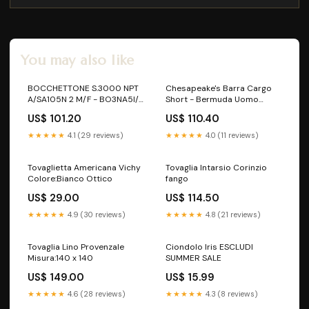
You may also like
BOCCHETTONE S.3000 NPT
Chesapeake's Barra Cargo
A/SA105N 2 M/F - BO3NA5I/
Short - Bermuda Uomo
BO_size_O
Taglia:33
US$ 101.20
US$ 110.40
★★★★★
4.1 (29 reviews)
★★★★★
4.0 (11 reviews)
Tovaglietta Americana Vichy
Tovaglia Intarsio Corinzio
Colore:Bianco Ottico
fango
US$ 29.00
US$ 114.50
★★★★★
4.9 (30 reviews)
★★★★★
4.8 (21 reviews)
Tovaglia Lino Provenzale
Ciondolo Iris ESCLUDI
Misura:140 x 140
SUMMER SALE
US$ 149.00
US$ 15.99
★★★★★
4.6 (28 reviews)
★★★★★
4.3 (8 reviews)