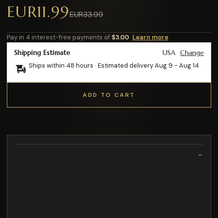
EUR11.99
EUR33.99
Pay in 4 interest-free payments of
$3.00
Learn more
Shipping Estimate
USA
Change
Ships within 48 hours · Estimated delivery
Aug 9
-
Aug 14
ADD TO CART
Description
Indicare la data davanti e incollare la foto sul retro della
cartolina per conservare questi bei ricordi
Il design avvolgente con bottoni automatici consente di
vestirsi e svestirsi facilmente
Hai finito di scavare