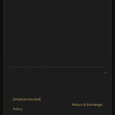
ricci e coleotteri
PIÙ CAPIENTI E INODORE - Le nostre buste corredino neonato
ospedale hanno la DIMENSIONE IDEALE (38x25cm) richiesta
dagli ospedali per contenere il cambio completo giornaliero
della tua neonata
Sonaglio della pioggia Fairy Garden Indicare la data davanti
eAgita e fai tintinnare! Gira il sonaglio per la pioggia e ascolta
il suono rilassante delle palline che si muovono da un lato
all'altro. Stimola lo sviluppo sensoriale e il talento musicale del
tuo bambino. Le palline cadono attraverso piccole aperture
nel tubo e ruotano l'elica, producendo un suono piacevole. Il
sonaglio per la pioggia progettato per le manine ed comodo
da tenere. La parte superiore e inferiore in legno sono
decorate con
Exchange/Return Notes
We offer a
30-day
return/exchange service after
receiving.
Final sale items
are not eligible for returns or exchanges.
To process your return/exchange,
please contact us
at
[email protected]
Please click here for more details>>>
Return & Exchange
Policy