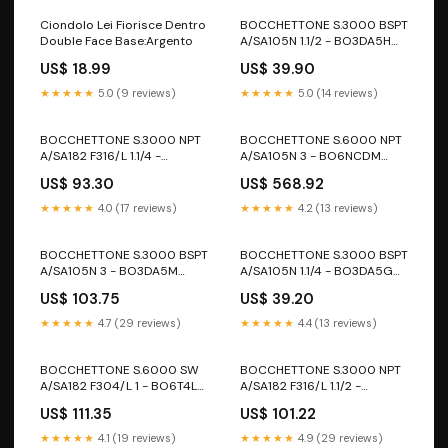
Ciondolo Lei Fiorisce Dentro
BOCCHETTONE S.3000 BSPT
Double Face Base:Argento
A/SA105N 1.1/2 - BO3DA5H
BC_size_I
US$ 18.99
US$ 39.90
★★★★★
5.0 (9 reviews)
★★★★★
5.0 (14 reviews)
BOCCHETTONE S.3000 NPT
BOCCHETTONE S.6000 NPT
A/SA182 F316/L 1.1/4 -
A/SA105N 3 - BO6NCDM
BO3N6LG BC_size_E
BC_size_E
US$ 93.30
US$ 568.92
★★★★★
4.0 (17 reviews)
★★★★★
4.2 (13 reviews)
BOCCHETTONE S.3000 BSPT
BOCCHETTONE S.3000 BSPT
A/SA105N 3 - BO3DA5M
A/SA105N 1.1/4 - BO3DA5G
BO_size_F
BO_size_D
US$ 103.75
US$ 39.20
★★★★★
4.7 (29 reviews)
★★★★★
4.4 (13 reviews)
BOCCHETTONE S.6000 SW
BOCCHETTONE S.3000 NPT
A/SA182 F304/L 1 - BO6T4LF
A/SA182 F316/L 1.1/2 -
scatola1
BO3N6LH BO_size_E
US$ 111.35
US$ 101.22
★★★★★
4.1 (19 reviews)
★★★★★
4.9 (29 reviews)