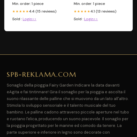
Min. order: 1 piece
Min. order: 1 piece
4.4 (15 reviews)
4.1 (13 reviews)
★★★★★
★★★★★
Sold :
Login>>
Sold :
Login>>
SPB-REKLAMA.COM
Sonaglio della pioggia Fairy Garden Indicare la data davanti
eAgita e fai tintinnare! Gira il sonaglio per la pioggia e ascolta il
suono rilassante delle palline che si muovono da un lato all'altro.
Stimola lo sviluppo sensoriale e il talento musicale del tuo
bambino. Le palline cadono attraverso piccole aperture nel tubo
e ruotano l'elica, producendo un suono piacevole. Il sonaglio per
la pioggia progettato per le manine ed comodo da tenere. La
parte superiore e inferiore in legno sono decorate con