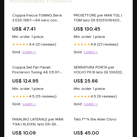
Recommand Products
Coppia frecce TUNING Serie
PROIETTORE per MAN TGL |
3 E30 1987->94 nero con
TGM lato DX 81251016420
fuzione luce di posizione
81251016448 81251016577
US$ 47.41
US$ 130.45
2013
Min. order: 1 piece
Min. order: 1 piece
4.4 (21 reviews)
4.9 (27 reviews)
★★★★★
★★★★★
Sold :
Login>>
Sold :
Login>>
Coppia Set Fari Fanali
SERRATURA PORTA per
Posteriori Tuning A6 05.97-
VOLVO FH III lato SX 1063327
05.04 Fume' LED
8142043 1992 - 1998(K11)
US$ 124.95
US$ 25.66
Min. order: 1 piece
Min. order: 1 piece
4.5 (15 reviews)
4.5 (9 reviews)
★★★★★
★★★★★
Sold :
Login>>
Sold :
Login>>
FANALINO LATERALE per MAN
Telo F**k the Alien Cloro
TGA | XLX/XXL lato DX-SX
81253206101 81253206115
US$ 10.09
US$ 45.00
81253206117 SERIE 3/F30/F31