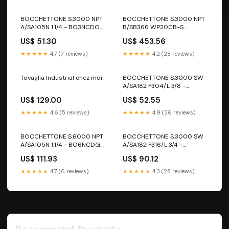
BOCCHETTONE S.3000 NPT
BOCCHETTONE S.3000 NPT
A/SA105N 1.1/4 - BO3NCDG
B/SB366 WP20CB-S
BO_size_O
N08020 3/4 - BO3NCAE
US$ 51.30
US$ 453.56
scatola1
★★★★★
4.7 (7 reviews)
★★★★★
4.2 (28 reviews)
Tovaglia Industrial chez moi
BOCCHETTONE S.3000 SW
A/SA182 F304/L 3/8 -
BO3T4LC BO_size_B
US$ 129.00
US$ 52.55
★★★★★
4.6 (5 reviews)
★★★★★
4.9 (26 reviews)
BOCCHETTONE S.6000 NPT
BOCCHETTONE S.3000 SW
A/SA105N 1.1/4 - BO6NCDG
A/SA182 F316/L 3/4 -
BC_size_C
BC3T6LE BO_size_L
US$ 111.93
US$ 90.12
★★★★★
4.7 (6 reviews)
★★★★★
4.3 (28 reviews)