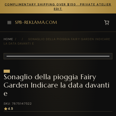
COMPLIMENTARY SHIPPING OVER $150 · PRIVATE ATELIER
EDIT
SPB-REKLAMA.COM
HOME
/
/
SONAGLIO DELLA PIOGGIA FAIRY GARDEN INDICARE
LA DATA DAVANTI E
Sonaglio della pioggia Fairy
Garden Indicare la data davanti
e
SKU: 7875147522
4.5