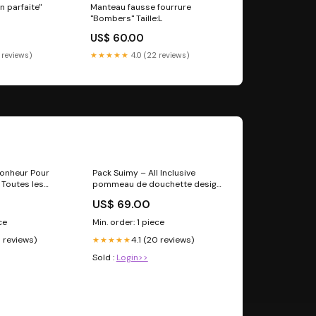
 parfaite"
Manteau fausse fourrure
"Bombers" Taille:L
US$ 60.00
 reviews)
★★★★★
4.0 (22 reviews)
onheur Pour
Pack Suimy – All Inclusive
Toutes les
pommeau de douchette design
avec filtre
US$ 69.00
ce
Min. order: 1 piece
1 reviews)
4.1 (20 reviews)
★★★★★
Sold :
Login>>