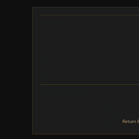
Description
Porte-clés - One Piece - 3 Breloque de Monkey
Sac à Dos - Sanrio Characters - Hello Kitty en Pe
#Tapis de Souris - Sailor Moon - Groupe 30x
Lampe - Marvel Studios The Infinity Saga - Mas
Matériel de qualité - Multiple modèles different
Tasse - Jurassic Park - Logo Noire et Rouge ave
20oz
Exchange/Return Notes
We offer a
30-day
return/exchange service af
Final sale items
are not eligible for returns 
To process your return/exchange,
please co
Please click here for more details>>>
Return 