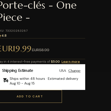
Porte-clés - One
Piece -
KU: 73320283287
4.8
EUR19.99
EUR58.99
ay in 4 interest-free payments of
$5.00
Learn more
Shipping Estimate
USA
Change
Ships within 48 hours · Estimated delivery
Aug 10
-
Aug 15
ADD TO CART