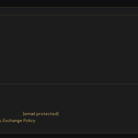
 D
luche 11"
80cm
que de Iron Man
s
c Bords Incurvés 20oz Affiches Porte-clés - One Piece -Tasse Jurass
ter receiving.
or exchanges.
ntact us
at
[email protected]
& Exchange Policy