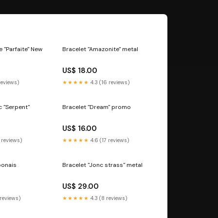
e "Parfaite" New
Bracelet "Amazonite" metal
US$ 18.00
reviews)
★★★★★
4.3 (16 reviews)
c "Serpent"
Bracelet "Dream" promo
US$ 16.00
 reviews)
★★★★★
4.6 (17 reviews)
ponais
Bracelet "Jonc strass" metal
US$ 29.00
 reviews)
★★★★★
4.3 (8 reviews)