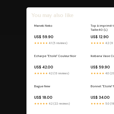
You may also like
Maneki Neko
Top à imprimé t
Taille:40 (L)
US$ 59.90
US$ 12.90
★★★★★
4.1 (5 reviews)
★★★★★
4.2 (9
Echarpe "Etoile" Couleur:Noir
Ikebana Vase Co
US$ 42.00
US$ 59.90
★★★★★
4.2 (13 reviews)
★★★★★
4.0 (2
Bague New
Bonnet "Etoile"
US$ 18.00
US$ 34.00
★★★★★
4.2 (22 reviews)
★★★★★
5.0 (1