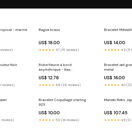
ropical - marine
Bague brass
Bracelet Médaill
US$ 18.00
US$ 14.00
 reviews)
★★★★★
4.7 (15 reviews)
★★★★★
4.3 (9 
uleur:Noir
Robe fleurie à bord
Bracelet œil gre
asymétrique - lilas
metal
soldesaccessoire
US$ 12.76
US$ 16.00
9 reviews)
★★★★★
4.6 (26 reviews)
★★★★★
4.0 (22
 fawn
Bracelet Coquillage sterling
Maneki Neko Ja
925
US$ 10.00
US$ 107.45
9 reviews)
★★★★★
5.0 (14 reviews)
★★★★★
4.8 (12