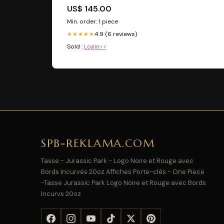
US$ 145.00
Min. order: 1 piece
4.9 (6 reviews)
★★★★★
Sold :
Login>>
SPB-REKLAMA.COM
Tasse - Jurassic Park - Logo Noire et Rouge avec
Bords Incurvés 20oz Affiches Porte-clés - One Piece
-Tasse Jurassic Park Logo Noire et Rouge avec Bords
Incurvs 20oz