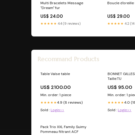
Multi Bracelets Message
Boucle d'oreill
"Dream" fur
US$ 24.00
US$ 29.00
★★★★★
4.4 (9 reviews)
★★★★★
4.2 (14
Recommand Products
Table Valse table
BONNET GILLE
Taille:TU
US$ 2100.00
US$ 95.00
Min. order: 1 piece
Min. order: 1 pi
4.9 (8 reviews)
4.0 (1
★★★★★
★★★★★
Sold :
Login>>
Sold :
Login>>
Pack Trio XXL Family Suimy
Pommeau filtrant ACF