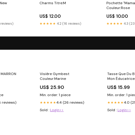
e New
Charms Titre:M
Pochette "Maman
Couleur:Rose
US$ 12.00
US$ 10.00
 reviews)
★★★★★
4.2 (16 reviews)
★★★★★
4.3 (23
S MARRON
Visière Gymbest
Tasse Que Du B
Couleur:Marine
Mon Éducatrice 
tasses
US$ 25.90
US$ 15.99
ece
Min. order: 1 piece
Min. order: 1 pie
8 reviews)
4.4 (26 reviews)
4.0 (2
★★★★★
★★★★★
Sold :
Login>>
Sold :
Login>>