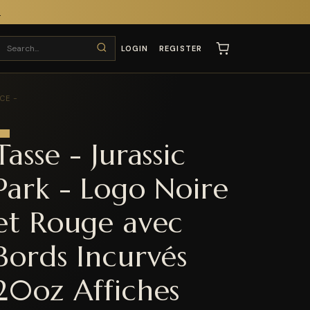
T
LOGIN
REGISTER
CE -
Tasse - Jurassic
Park - Logo Noire
et Rouge avec
Bords Incurvés
20oz Affiches