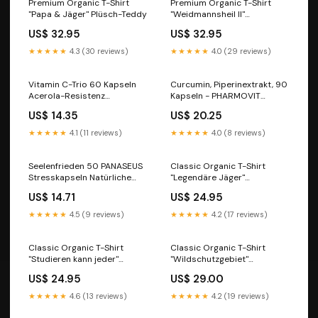
Premium Organic T-Shirt
Premium Organic T-Shirt
"Papa & Jäger" Plüsch-Teddy
"Weidmannsheil II"
Weihnachts-Hoodie
US$ 32.95
US$ 32.95
★★★★★
4.3 (30 reviews)
★★★★★
4.0 (29 reviews)
Vitamin C-Trio 60 Kapseln
Curcumin, Piperinextrakt, 90
Acerola-Resistenz
Kapseln - PHARMOVIT
SKOCZYLAS Chemische
Chiasamen
US$ 14.35
US$ 20.25
Reagenzien von Stanlab
★★★★★
4.1 (11 reviews)
★★★★★
4.0 (8 reviews)
Seelenfrieden 50 PANASEUS
Classic Organic T-Shirt
Stresskapseln Natürliche
"Legendäre Jäger"
Gelees und Gummis
Badeenten-Tassen
US$ 14.71
US$ 24.95
★★★★★
4.5 (9 reviews)
★★★★★
4.2 (17 reviews)
Classic Organic T-Shirt
Classic Organic T-Shirt
"Studieren kann jeder"
"Wildschutzgebiet"
Farbe:Schwarz
Backprint Farbe:Schwarz
US$ 24.95
US$ 29.00
★★★★★
4.6 (13 reviews)
★★★★★
4.2 (19 reviews)