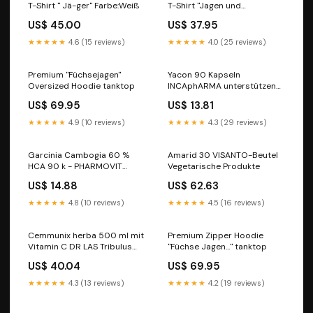
T-Shirt " Jä-ger" Farbe:Weiß
T-Shirt "Jagen und
Sonnenschein" Größe:XS
US$ 45.00
US$ 37.95
★★★★★
4.6 (15 reviews)
★★★★★
4.0 (25 reviews)
Premium "Füchsejagen"
Yacon 90 Kapseln
Oversized Hoodie tanktop
INCAphARMA unterstützen
die Verdauung Grüner Tee
US$ 69.95
US$ 13.81
★★★★★
4.9 (10 reviews)
★★★★★
4.3 (29 reviews)
Garcinia Cambogia 60 %
Amarid 30 VISANTO-Beutel
HCA 90 k - PHARMOVIT
Vegetarische Produkte
Getränkepulver
US$ 14.88
US$ 62.63
★★★★★
4.8 (10 reviews)
★★★★★
4.5 (16 reviews)
Cemmunix herba 500 ml mit
Premium Zipper Hoodie
Vitamin C DR LAS Tribulus
"Füchse Jagen..." tanktop
(Tribulus terrestris)
US$ 40.04
US$ 69.95
★★★★★
4.3 (13 reviews)
★★★★★
4.2 (19 reviews)