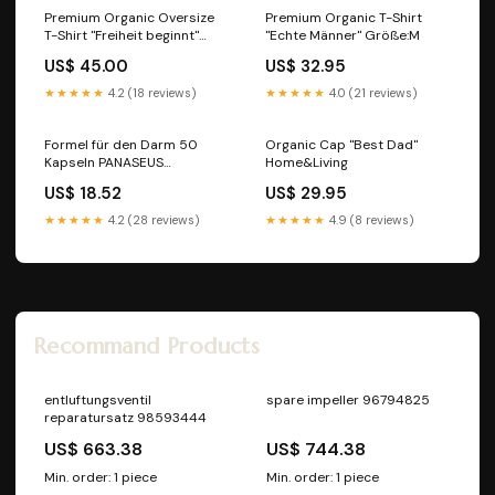
Premium Organic Oversize
Premium Organic T-Shirt
T-Shirt "Freiheit beginnt"
"Echte Männer" Größe:M
Jäger "Jute Beutel"
US$ 45.00
US$ 32.95
★★★★★
4.2 (18 reviews)
★★★★★
4.0 (21 reviews)
Formel für den Darm 50
Organic Cap "Best Dad"
Kapseln PANASEUS
Home&Living
Sonnenblumenkerne
US$ 18.52
US$ 29.95
★★★★★
4.2 (28 reviews)
★★★★★
4.9 (8 reviews)
Recommand Products
entluftungsventil
spare impeller 96794825
reparatursatz 98593444
US$ 663.38
US$ 744.38
Min. order: 1 piece
Min. order: 1 piece