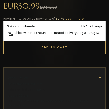
EUR30.99
EUR72.99
Pay in 4 interest-free payments of
$7.75
Learn more
Shipping Estimate
USA
Change
Ships within 48 hours · Estimated delivery
Aug 8
-
Aug 13
ADD TO CART
Description
Fleischmesser 200 mm
gebrannt bei über 1380°C
grau Ø 20 cm
Bürste zur einfachen und schonenden Reinigung des
Microsiebes