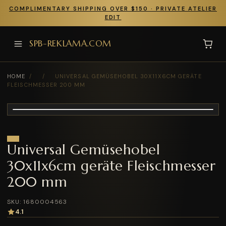
COMPLIMENTARY SHIPPING OVER $150 · PRIVATE ATELIER
EDIT
SPB-REKLAMA.COM
HOME
/
/
UNIVERSAL GEMÜSEHOBEL 30X11X6CM GERÄTE
FLEISCHMESSER 200 MM
Universal Gemüsehobel
30x11x6cm geräte Fleischmesser
200 mm
SKU: 1680004563
4.1