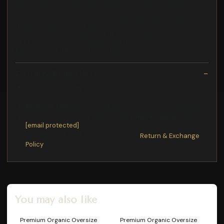
welche einen sicheren Stand beim Schneiden ermöglicht
Universal Gemüsehobel 30x11x6cm geräte Fleischmesser 200
mmaus schlagfestem Kunststoff, mit 3 Einstzen aus Edelstahl
rostfrei, Schnitzeleinsatz fr sehr feine Streifen ca. 2 mm,
Scheibenschneider f. Gurken, Kartoffeln, Kohl, Kse usw., fr
Pommes ca. 8 mm (LxBxH): 30x11x6 cm
Exchange/Return Notes
We offer a
30-day
return/exchange service after
receiving.
Final sale items
are not eligible for returns or exchanges.
To process your return/exchange,
please contact us
at
[email protected]
Please click here for more details>>>
Return & Exchange
Policy
You may also like
Premium Organic Oversize
Premium Organic Oversize