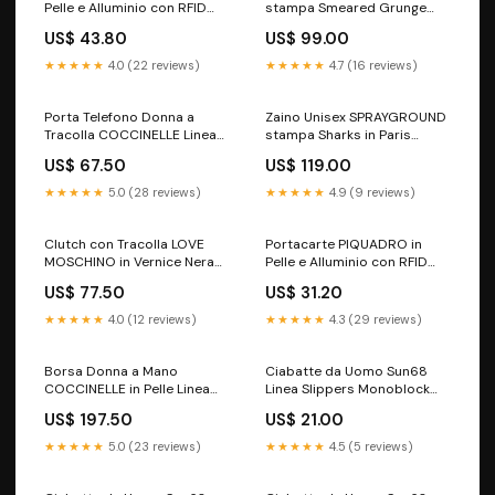
Pelle e Alluminio con RFID
stampa Smeared Grunge
Colore Arancione Linea Atlas
Savage estiv
US$ 43.80
US$ 99.00
- PP5585S138R invernale24
★★★★★
4.0 (22 reviews)
★★★★★
4.7 (16 reviews)
Porta Telefono Donna a
Zaino Unisex SPRAYGROUND
Tracolla COCCINELLE Linea
stampa Sharks in Paris
Flor Colore Brandy
Balloon Black invernale25
US$ 67.50
US$ 119.00
accessori da viaggio
★★★★★
5.0 (28 reviews)
★★★★★
4.9 (9 reviews)
Clutch con Tracolla LOVE
Portacarte PIQUADRO in
MOSCHINO in Vernice Nera
Pelle e Alluminio con RFID
borse
Colore Blu - PP4825EMR
US$ 77.50
US$ 31.20
welcome
★★★★★
4.0 (12 reviews)
★★★★★
4.3 (29 reviews)
Borsa Donna a Mano
Ciabatte da Uomo Sun68
COCCINELLE in Pelle Linea
Linea Slippers Monoblock
Lord colore Cuir invernale26
Print Sun68 Colore Navy
US$ 197.50
US$ 21.00
Blue - Bianco - X36115
Numero di scarpa:42
★★★★★
5.0 (23 reviews)
★★★★★
4.5 (5 reviews)