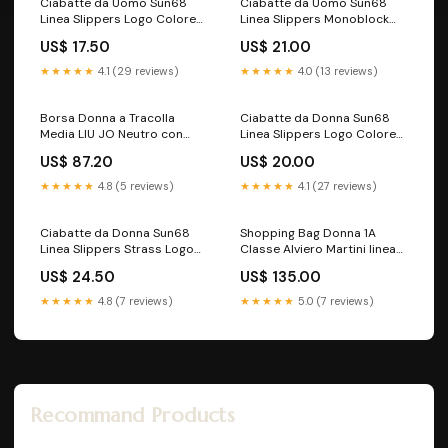
Ciabatte da Uomo Sun68
Ciabatte da Uomo Sun68
Linea Slippers Logo Colore
Linea Slippers Monoblock
Arancio Fluo - X36110
Print Logo Colore Nero -
US$ 17.50
US$ 21.00
estivo26
Rosso - X36114 estivo26
★★★★★
4.1 (29 reviews)
★★★★★
4.0 (13 reviews)
Borsa Donna a Tracolla
Ciabatte da Donna Sun68
Media LIU JO Neutro con
Linea Slippers Logo Colore
Logo Monogram All Over
Giallo Fluo - X36210 Numero
US$ 87.20
US$ 20.00
accessori da viaggio
di scarpa:40
★★★★★
4.8 (5 reviews)
★★★★★
4.1 (27 reviews)
Ciabatte da Donna Sun68
Shopping Bag Donna 1A
Linea Slippers Strass Logo
Classe Alviero Martini linea
Colore Fuxia Fluo - X36211
Bloom City Avorio LD27
US$ 24.50
US$ 135.00
Numero di scarpa:41
messenger
★★★★★
4.8 (7 reviews)
★★★★★
5.0 (7 reviews)
Recommand Products