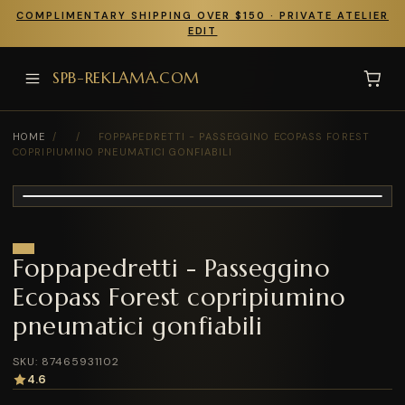
COMPLIMENTARY SHIPPING OVER $150 · PRIVATE ATELIER
EDIT
SPB-REKLAMA.COM
HOME
/
/
FOPPAPEDRETTI - PASSEGGINO ECOPASS FOREST
COPRIPIUMINO PNEUMATICI GONFIABILI
Foppapedretti - Passeggino
Ecopass Forest copripiumino
pneumatici gonfiabili
SKU: 87465931102
4.6