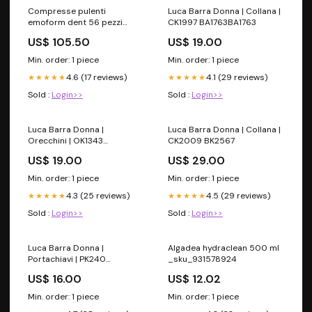
Compresse pulenti
Luca Barra Donna | Collana |
emoform dent 56 pezzi
CK1997 BA1763BA1763
_sku_909295317
US$ 105.50
US$ 19.00
Min. order: 1 piece
Min. order: 1 piece
4.6 (17 reviews)
4.1 (29 reviews)
★★★★★
★★★★★
Sold :
Login>>
Sold :
Login>>
Luca Barra Donna |
Luca Barra Donna | Collana |
Orecchini | OK1343
CK2009 BK2567
VA_BU125
US$ 19.00
US$ 29.00
Min. order: 1 piece
Min. order: 1 piece
4.3 (25 reviews)
4.5 (29 reviews)
★★★★★
★★★★★
Sold :
Login>>
Sold :
Login>>
Luca Barra Donna |
Algadea hydraclean 500 ml
Portachiavi | PK240
_sku_931578924
VA_BBN46A
US$ 16.00
US$ 12.02
Min. order: 1 piece
Min. order: 1 piece