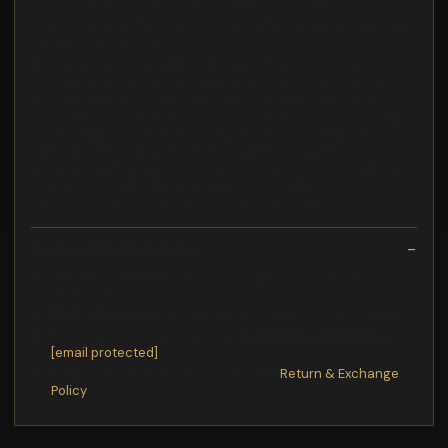
del veicolo e le istruzioni di montaggio complete
Questo set è perfetto per stimolare la fantasia e la creatività
di bambini e bambine
Foppapedretti - Passeggino Ecopass Forest copripiumino
pneumatici gonfiabiliIl passeggino Ecopass, unico nel suo
genere, ha telaio in legno e alluminio, utilizzabile fin dalla
nascita e si chiude a ombrello, occupando pochissimo spazio.
un passeggino compatto e di facile trasporto, grazie anche
alla pratica maniglia, ideale per viaggi e spostamenti: lo
schienale regolabile in pi posizioni, il bracciolo di protezione si
apre a cancelletto, ha ruote anteriori piroettanti con
dispositivo per bloccarne il movimento e ruote
Exchange/Return Notes
We offer a
30-day
return/exchange service after
receiving.
Final sale items
are not eligible for returns or exchanges.
To process your return/exchange,
please contact us
at
[email protected]
Please click here for more details>>>
Return & Exchange
Policy