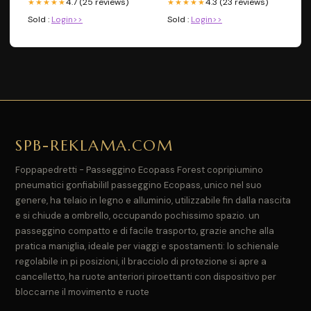
4.7 (25 reviews)
4.3 (23 reviews)
★★★★★
★★★★★
Sold :
Login>>
Sold :
Login>>
SPB-REKLAMA.COM
Foppapedretti - Passeggino Ecopass Forest copripiumino
pneumatici gonfiabiliIl passeggino Ecopass, unico nel suo
genere, ha telaio in legno e alluminio, utilizzabile fin dalla nascita
e si chiude a ombrello, occupando pochissimo spazio. un
passeggino compatto e di facile trasporto, grazie anche alla
pratica maniglia, ideale per viaggi e spostamenti: lo schienale
regolabile in pi posizioni, il bracciolo di protezione si apre a
cancelletto, ha ruote anteriori piroettanti con dispositivo per
bloccarne il movimento e ruote