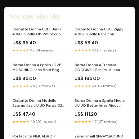
You may also like
Ciabatte Donna CULT Janis
Ciabatte Donna CULT Ziggy
4740 in Pelle Off White con
4769 in Pelle Nera con
Borchie Oro borselli
Borchie Piatte Numero di
US$ 65.40
US$ 59.40
scarpa:38
★★★★★
4.7 (14 reviews)
★★★★★
4.1 (17 reviews)
Borsa Donna a Spalla LOVE
Borsa Donna a Tracolla
MOSCHINO linea Bold Bag
COCCINELLE in Pelle linea
color Cuoio sconto-40
Raquel Colore Noir - Cuir
US$ 85.00
US$ 165.00
zaino
★★★★★
4.5 (14 reviews)
★★★★★
4.6 (6 reviews)
Ciabatte Donna Modello
Borsa Donna a Spalla Media
Espradillas LIU JO Paros 02
LIU JO Better linea Riccy
in Canvas Bianco Numero di
color Cammello borse a
US$ 47.40
US$ 111.20
scarpa:40
mano
★★★★★
4.0 (20 reviews)
★★★★★
4.7 (27 reviews)
Portacarte PIQUADRO in
Zaino Small SPRAYGROUND