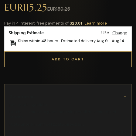
EUR115.25
EUR159.25
Pay in 4 interest-free payments of
$28.81
Learn more
Shipping Estimate
USA
Change
Ships within 48 hours · Estimated delivery
Aug 9
-
Aug 14
ADD TO CART
Description
pneumatici gonfiabili
Una bellissima area gioco per i più piccoli dalle molteplici
attività
ruote anteriori ammortizzate piroettanti
Questo set da 43 pezzi include 2 strumenti per l'assemblaggio