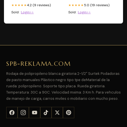
4.2 (9 reviews)
5.0 (19 reviews)
★★★★★
★★★★★
Sold :
Login>>
Sold :
Login>>
SPB-REKLAMA.COM
Rodaja de polipropileno blanca giratoria 2-1/2" Surtek Podadoras
de pasto manuales Plástico negro tipo tpe deMaterial de la
rueda: polipropileno. Soporte tipo placa. Rueda giratoria.
Temperatura: 30C a 90C. Velocidad mxima: 3 Km h. Para vehculos
de manejo de carga, carros mviles o mobiliario con mucho peso.