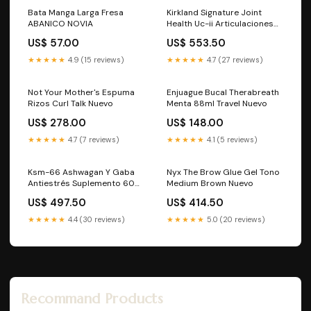
Bata Manga Larga Fresa
Kirkland Signature Joint
ABANICO NOVIA
Health Uc-ii Articulaciones
110 Día Sin Sabor Nuevo
US$ 57.00
US$ 553.50
★★★★★
4.9 (15 reviews)
★★★★★
4.7 (27 reviews)
Not Your Mother's Espuma
Enjuague Bucal Therabreath
Rizos Curl Talk Nuevo
Menta 88ml Travel Nuevo
US$ 278.00
US$ 148.00
★★★★★
4.7 (7 reviews)
★★★★★
4.1 (5 reviews)
Ksm-66 Ashwagan Y Gaba
Nyx The Brow Glue Gel Tono
Antiestrés Suplemento 60
Medium Brown Nuevo
Capsulas Sin Sabor Nuevo
US$ 497.50
US$ 414.50
★★★★★
4.4 (30 reviews)
★★★★★
5.0 (20 reviews)
Recommand Products