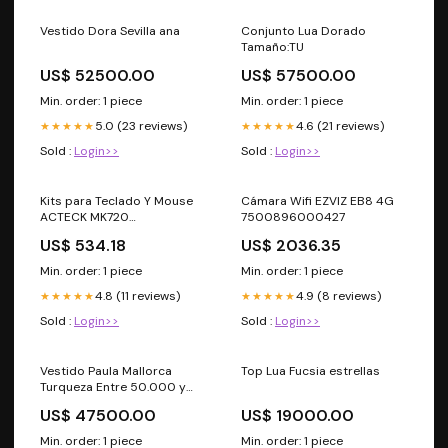
Vestido Dora Sevilla ana
Conjunto Lua Dorado
Tamaño:TU
US$ 52500.00
US$ 57500.00
Min. order: 1 piece
Min. order: 1 piece
5.0 (23 reviews)
4.6 (21 reviews)
★★★★★
★★★★★
Sold :
Login>>
Sold :
Login>>
Kits para Teclado Y Mouse
Cámara Wifi EZVIZ EB8 4G
ACTECK MK720
7500896000427
731304206828
US$ 534.18
US$ 2036.35
Min. order: 1 piece
Min. order: 1 piece
4.8 (11 reviews)
4.9 (8 reviews)
★★★★★
★★★★★
Sold :
Login>>
Sold :
Login>>
Vestido Paula Mallorca
Top Lua Fucsia estrellas
Turqueza Entre 50.000 y
100.000
US$ 47500.00
US$ 19000.00
Min. order: 1 piece
Min. order: 1 piece