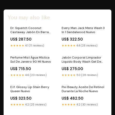
You may also like
Dr. Squatch Coconut
Every Man Jack Mens Wash 3
Castaway Jabón En Barra
In 1 Sandalwood Nuevo
Nuevo
US$ 287.50
US$ 322.50
★★★★★
4.1 (11 reviews)
★★★★★
4.4 (28 reviews)
Perfume Mist Água Mística
Jabón Corporal Limpiador
Sol De Janeiro 90 Ml Nuevo
Liquido Body Wash Gel De
Baño Eos Nuevo
US$ 715.50
US$ 275.00
★★★★★
4.6 (23 reviews)
★★★★★
5.0 (28 reviews)
E.l.f. Glossy Lip Stain Berry
Pixi Beauty Aceite De Retinol
Queen Nuevo
Durante La Noche Nuevo
US$ 323.50
US$ 482.50
★★★★★
4.2 (25 reviews)
★★★★★
4.2 (30 reviews)