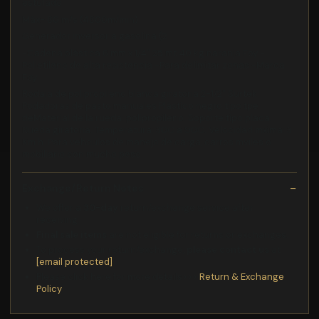
estufado
Máx- 80 m/s (4800m/min)
Generador inversor a gasolina (2
-Cadena plástica 6 mm x 1/4" 25 mt 40 kg naranja Foy -
Polietileno de alta resistencia -Para delimitar zonas -Marca
Foy
Rodaja de polipropileno blanca giratoria 2-1/2" Surtek
Podadoras de pasto manuales Plástico negro tipo tpe
deMaterial de la rueda: polipropileno. Soporte tipo placa.
Rueda giratoria. Temperatura: 30C a 90C. Velocidad mxima: 3
Km h. Para vehculos de manejo de carga, carros mviles o
mobiliario con mucho peso.
Exchange/Return Notes
We offer a
30-day
return/exchange service after
receiving.
Final sale items
are not eligible for returns or exchanges.
To process your return/exchange,
please contact us
at
[email protected]
Please click here for more details>>>
Return & Exchange
Policy