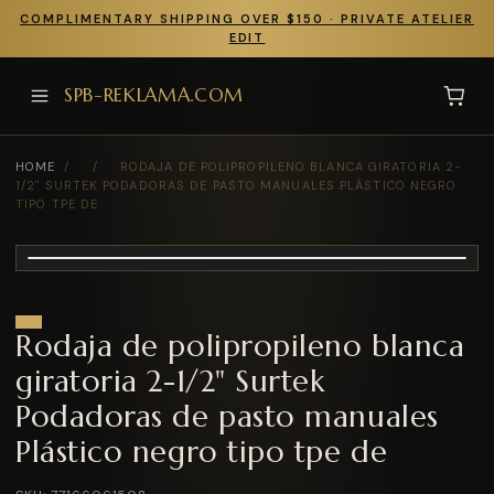
COMPLIMENTARY SHIPPING OVER $150 · PRIVATE ATELIER
EDIT
SPB-REKLAMA.COM
HOME
/
/
RODAJA DE POLIPROPILENO BLANCA GIRATORIA 2-
1/2" SURTEK PODADORAS DE PASTO MANUALES PLÁSTICO NEGRO
TIPO TPE DE
Rodaja de polipropileno blanca
giratoria 2-1/2" Surtek
Podadoras de pasto manuales
Plástico negro tipo tpe de