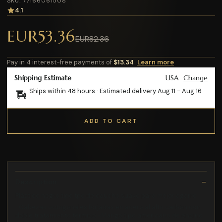
SKU: 77166061508
4.1
EUR53.36
EUR82.36
Pay in 4 interest-free payments of
$13.34
Learn more
Shipping Estimate
USA
Change
Ships within 48 hours · Estimated delivery
Aug 11
-
Aug 16
ADD TO CART
Description
Plástico negro tipo tpe de caucho suave para mejor agarre
-Cabezas octogonales forjadas en acero al alto carbón con
doble tratamiento térmico -Mango tipo americano de encino