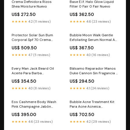
Crema Definidora Rizos
Base E.l.f. Halo Glow Liquid
Shea Moisture Nuevo
Filter 0 Fair 0 Fair Nuevo
US$ 272.50
US$ 362.50
★★★★★
4.2 (11 reviews)
★★★★★
4.6 (23 reviews)
Protector Solar Sun Bum
Bubble Moon Walk Gentle
Corporal Spf 70 Crema
Exfoliating Serum Normal A
Nuevo
Mixta Noche Nuevo
US$ 509.50
US$ 367.50
★★★★★
4.7 (5 reviews)
★★★★★
4.0 (16 reviews)
Every Man Jack Beard Oil
Bálsamo Reparador Manos
Aceite Para Barba
Duke Cannon Sin Fragancia -
Hidratante - Aceite De Argán
Sin Fragancia Nuevo
US$ 354.50
US$ 294.50
Y Vitamina E Nuevo
★★★★★
4.0 (8 reviews)
★★★★★
4.1 (24 reviews)
Eos Cashmere Body Wash
Bubble Acne Treatment Kit
Pink Champagne Jabón
Para Acne Acneica
Líquido Corporal Nuevo
Día/noche Nuevo
US$ 395.00
US$ 702.50
★★★★★
4.6 (23 reviews)
★★★★★
4.2 (29 reviews)