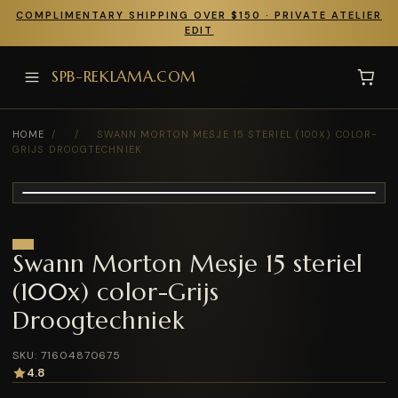
COMPLIMENTARY SHIPPING OVER $150 · PRIVATE ATELIER
EDIT
SPB-REKLAMA.COM
HOME
/
/
SWANN MORTON MESJE 15 STERIEL (100X) COLOR-
GRIJS DROOGTECHNIEK
Swann Morton Mesje 15 steriel
(100x) color-Grijs
Droogtechniek
SKU: 71604870675
4.8