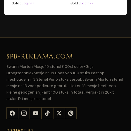
Sold :
Login>>
Sold :
Login>>
SPB-REKLAMA.COM
Swann Morton Mesje 15 steriel (100x) color-Grijs
DroogtechniekMesje nr. 15 Doos van 100 stuks Past op
meshouder nr. 3 Steriel Per 5 stuks verpakt Swann Morton steriel
mesje nr. 15 voor pedicure gebruik. Het nr. 15 mesje heeft een
kleine gebogen snijkant. 100 stuks in totaal, verpakt in 20x 5
stuks. Dit mesje is steriel.
CONTACT US