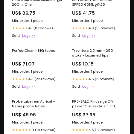
200ml Olien
SPF50 60ML gift25
US$ 36.75
US$ 41.75
Min. order: 1 piece
Min. order: 1 piece
4.1 (8 reviews)
4.9 (13 reviews)
★★★★★
★★★★★
Sold :
Login>>
Sold :
Login>>
PerfectClean - MG tubes
Trechters 2.5 mm - 250
stuks - Luxamed tips
US$ 71.07
US$ 10.15
Min. order: 1 piece
Min. order: 1 piece
4.3 (22 reviews)
4.6 (8 reviews)
★★★★★
★★★★★
Sold :
Login>>
Sold :
Login>>
Probe tube rem Aurical -
PRE-SALE: Kinusaiga DIY
Natus probe tubes
pakket Opties:Girls night
pack (4 complete kits) | €
US$ 45.95
US$ 37.95
130,-
Min. order: 1 piece
Min. order: 1 piece
4.0 (14 reviews)
4.8 (12 reviews)
★★★★★
★★★★★