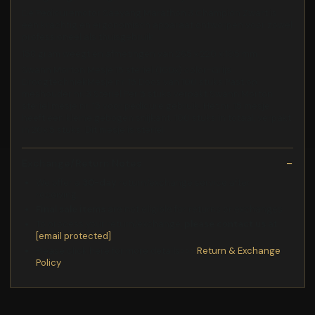
De Pedicuremotor Saeyang Marathon 3 Champion Zwart is
een krachtig en ergonomisch apparaat ontworpen voor zowel
professioneel als thuisgebruik
158 gram weegt en afmetingen van 265 x 220 x 195 mm
Swann Morton Mesje 15 steriel (100x) color-Grijs
DroogtechniekMesje nr. 15 Doos van 100 stuks Past op
meshouder nr. 3 Steriel Per 5 stuks verpakt Swann Morton
steriel mesje nr. 15 voor pedicure gebruik. Het nr. 15 mesje
heeft een kleine gebogen snijkant. 100 stuks in totaal, verpakt
in 20x 5 stuks. Dit mesje is steriel.
Exchange/Return Notes
We offer a
30-day
return/exchange service after
receiving.
Final sale items
are not eligible for returns or exchanges.
To process your return/exchange,
please contact us
at
[email protected]
Please click here for more details>>>
Return & Exchange
Policy