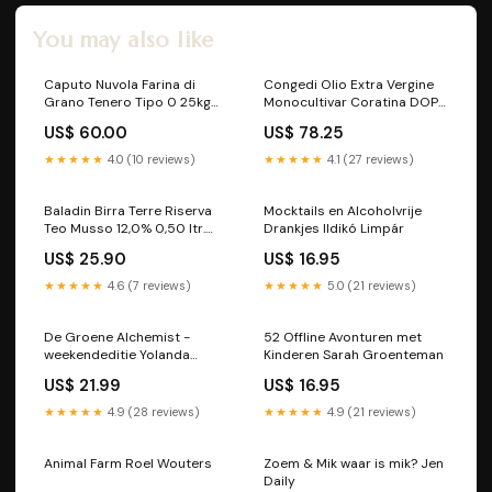
You may also like
Caputo Nuvola Farina di
Congedi Olio Extra Vergine
Grano Tenero Tipo 0 25kg
Monocultivar Coratina DOP
ripasso
3,00 ltr. kelderresten
US$ 60.00
US$ 78.25
★★★★★
4.0 (10 reviews)
★★★★★
4.1 (27 reviews)
Baladin Birra Terre Riserva
Mocktails en Alcoholvrije
Teo Musso 12,0% 0,50 ltr.
Drankjes Ildikó Limpár
kelderresten
US$ 25.90
US$ 16.95
★★★★★
4.6 (7 reviews)
★★★★★
5.0 (21 reviews)
De Groene Alchemist -
52 Offline Avonturen met
weekendeditie Yolanda
Kinderen Sarah Groenteman
Entius
US$ 21.99
US$ 16.95
★★★★★
4.9 (28 reviews)
★★★★★
4.9 (21 reviews)
Animal Farm Roel Wouters
Zoem & Mik waar is mik? Jen
Daily