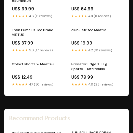
Badminton
US$ 69.99
US$ 64.99
★★★★★
4.6 (11 reviews)
★★★★★
4.8 (8 reviews)
Train Puma Ls Tee Brand--
club 3str tee Maat:M
VIRTUS
US$ 37.99
US$ 19.99
★★★★★
5.0 (17 reviews)
★★★★★
4.2 (10 reviews)
ftblnxt shorts w Maat:XS
Predator Edge.3 Ll Fg
Sports--Tafeltennis
US$ 12.49
US$ 79.99
★★★★★
4.7 (30 reviews)
★★★★★
4.9 (23 reviews)
Recommand Products
Active pureness cleanser gel
SUN SOUL FACE CREAM