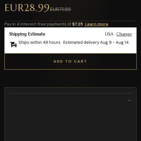
EUR28.99
EUR71.99
Pay in 4 interest-free payments of
$7.25
Learn more
Shipping Estimate
USA
Change
Ships within 48 hours · Estimated delivery
Aug 9
-
Aug 14
ADD TO CART
Description
Droogtechniek
De Pedicuremotor handstuk Orthofex Ortho-Spray is een
essentieel onderdeel voor professionals die streven naar
precisie en efficiëntie in hun praktijk
Deze pedicure motor is uitgerust met een flexibele
afzuigslang en een gebruiksvriendelijke interface