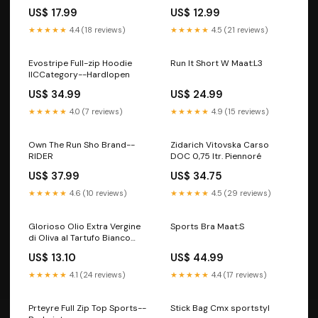
US$ 17.99
US$ 12.99
★★★★★
4.4 (18 reviews)
★★★★★
4.5 (21 reviews)
Evostripe Full-zip Hoodie
Run It Short W Maat:L3
IICCategory--Hardlopen
US$ 34.99
US$ 24.99
★★★★★
4.0 (7 reviews)
★★★★★
4.9 (15 reviews)
Own The Run Sho Brand--
Zidarich Vitovska Carso
RIDER
DOC 0,75 ltr. Piennoré
US$ 37.99
US$ 34.75
★★★★★
4.6 (10 reviews)
★★★★★
4.5 (29 reviews)
Glorioso Olio Extra Vergine
Sports Bra Maat:S
di Oliva al Tartufo Bianco
0,25 ltr. Vigna Castel
US$ 13.10
US$ 44.99
Ringberg
★★★★★
4.1 (24 reviews)
★★★★★
4.4 (17 reviews)
Prteyre Full Zip Top Sports--
Stick Bag Cmx sportstyl