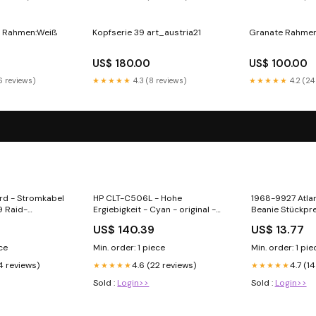
h Rahmen:Weiß
Kopfserie 39 art_austria21
Granate Rahmen
US$ 180.00
US$ 100.00
6 reviews)
★★★★★
4.3 (8 reviews)
★★★★★
4.2 (24
rd - Stromkabel
HP CLT-C506L - Hohe
1968-9927 Atla
9 Raid-
Ergiebigkeit - Cyan - original -
Beanie Stückpre
Tonerpatrone (SU038A)
US$ 140.39
US$ 13.77
MicroSD Karten
ece
Min. order: 1 piece
Min. order: 1 pie
4 reviews)
4.6 (22 reviews)
4.7 (1
★★★★★
★★★★★
Sold :
Login>>
Sold :
Login>>