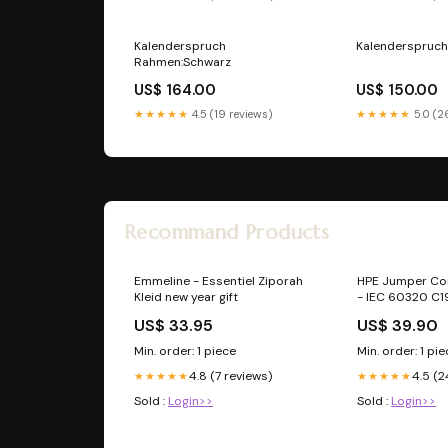
Original Sole
Kalenderspruch
Kalenderspruc
Rahmen:Schwarz
US$ 164.00
US$ 150.00
★★★★★
4.5 (19 reviews)
★★★★★
5.0 (2
Recommand Products
Emmeline - Essentiel Ziporah
HPE Jumper Co
Kleid new year gift
- IEC 60320 C1
Controller
US$ 33.95
US$ 39.90
Min. order: 1 piece
Min. order: 1 pi
4.8 (7 reviews)
4.5 (2
★★★★★
★★★★★
Sold :
Login>>
Sold :
Login>>