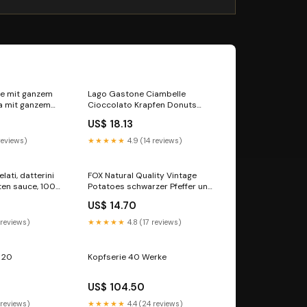
ce mit ganzem
Lago Gastone Ciambelle
ta mit ganzem
Cioccolato Krapfen Donuts
haltige Eisen
gefüllt mit Schokoladencreme
US$ 18.13
 der zarte
Packung à 240 g, Jede Packung
glicht
Enthält 6 Donuts à 40 g
 reviews)
★★★★★
4.9 (14 reviews)
ationen,12x 320
italienisch Original Lion
iginal barbecue
elati, datterini
FOX Natural Quality Vintage
ten sauce, 100%
Potatoes schwarzer Pfeffer und
g (2x 220 g)
Meersalz, Premium italienische
US$ 14.70
schgänge 240
handgefertigte Kartoffel crisps
chips 120 g italienisch Original
 reviews)
★★★★★
4.8 (17 reviews)
Geschälter
F 20
Kopfserie 40 Werke
US$ 104.50
 reviews)
★★★★★
4.4 (24 reviews)