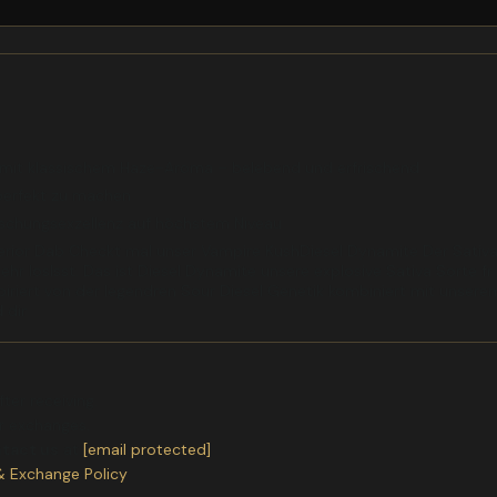
n mit klassischem Haze-Aroma – belebend und erfrischend
 perfekt zu machen
Forschungsexzellenz auf höchstem Niveau
rior Dab Checkt mal unser Vampire KushDiesel Dynamite Der Sativa K
ehr loslsst. Das ist Diesel Dynamite unsere explosive Sativa Sorte fr
spiriert von der legendren Sour Diesel Genetik kombiniert mit unse
 dir
ter receiving.
or exchanges.
ntact us
at
[email protected]
& Exchange Policy