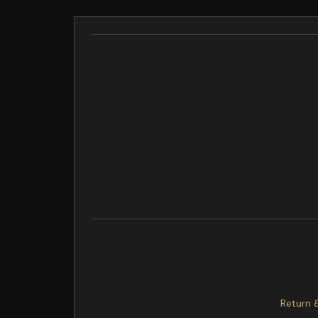
Description
Checkt mal unser Vampire Kush CBD
aber mit voller Intensität
🍋 Superior Lemon Haze – Spritzige Zitrusnote
Irgendwas fehlt dir noch um deinen Feierabend
Mit unseren Superior Pellets investierst du in 
💥 Diesel Dynamite - SATIVA TURBO LVL 5/5 Supe
Fokus wie ein Laser und Energie, die dich nicht m
sondern durchstarten wollen. Diese Sorte ist in
einen Effekt, der schnell kommt, lange bleibt und
Exchange/Return Notes
We offer a
30-day
return/exchange service af
Final sale items
are not eligible for returns 
To process your return/exchange,
please co
Please click here for more details>>>
Return 