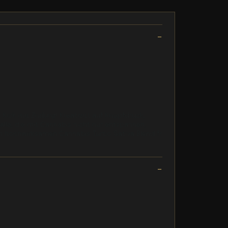
ick mit Zndung! Kreativitt auf Knopfdruck,
 alle, die mit Cannabis nicht nur entspannen,
rem hochwirksamen Cannabis Turbo Sativa Blend fr