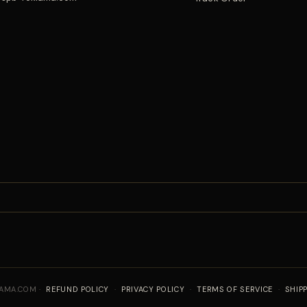
AMA.COM ·
REFUND POLICY
·
PRIVACY POLICY
·
TERMS OF SERVICE
·
SHIP