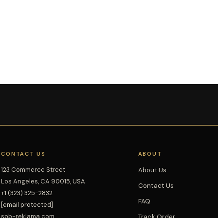
CONTACT US
ABOUT
123 Commerce Street
About Us
Los Angeles, CA 90015, USA
Contact Us
+1 (323) 325-2832
FAQ
[email protected]
spb-reklama.com
Track Order