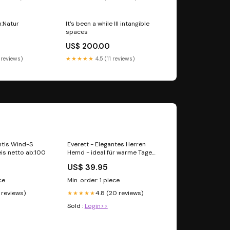
:Natur
It's been a while III intangible
spaces
US$ 200.00
 reviews)
★★★★★
4.5 (11 reviews)
ntis Wind-S
Everett - Elegantes Herren
is netto ab:100
Hemd - ideal für warme Tage
Größe:L
US$ 39.95
ce
Min. order: 1 piece
4 reviews)
4.8 (20 reviews)
★★★★★
Sold :
Login>>