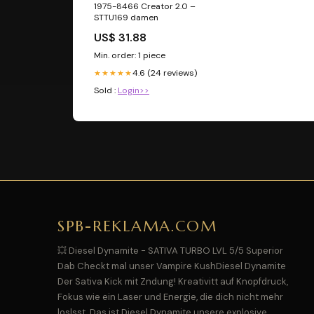
1975-8466 Creator 2.0 –
STTU169 damen
US$ 31.88
Min. order: 1 piece
4.6 (24 reviews)
★★★★★
Sold :
Login>>
SPB-REKLAMA.COM
💥 Diesel Dynamite - SATIVA TURBO LVL 5/5 Superior
Dab Checkt mal unser Vampire KushDiesel Dynamite
Der Sativa Kick mit Zndung! Kreativitt auf Knopfdruck,
Fokus wie ein Laser und Energie, die dich nicht mehr
loslsst. Das ist Diesel Dynamite unsere explosive