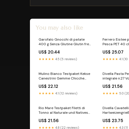
You may also like
Garofalo Gnocchi di patate
Ferrero Eistee p
400 g Senza Glutine Glutin free,
Pesca PET 40 c
glutenfrei Pasta Noodles Nudeln
tea the ohne Zuc
US$ 20.44
US$ 25.07
& Pasta italienisch Original
Original Gold
Toast
★★★★★
4.5 (5 reviews)
★★★★★
4.1 (10
Mulino Bianco Testpaket Kekse
Divella Pasta Pen
Canestrini Gemme Chicche
integrale n.27 Vo
Cuor di Mela Settembrini,
Nudeln 500 g P
US$ 22.12
US$ 21.56
cookies biskuits 3x200 g 2x
Original Amata
300 g italienisch Original 6x
★★★★★
4.1 (12 reviews)
★★★★★
5.0 (2
80g
Rio Mare Testpaket Filetti di
Divella Cavatelli
Tonno al Naturale und Natives
Hartweizengrie
Olivenöl extra 2x 180 g
Italienische Nu
US$ 21.56
US$ 23.75
Thunfischfilets mit Chili 130 g
Packung Nudeln
handgefertigt italienisch
italienisch Orig
★★★★★
4.8 (22 reviews)
★★★★★
4.3 (11