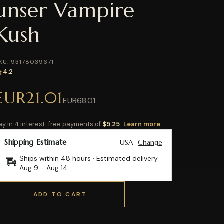
unser Vampire
Kush
KU: 93178039671
4.2
EUR21.01
EUR68.01
ay in 4 interest-free payments of
$5.25
Learn more
Shipping Estimate
USA
Change
Ships within 48 hours · Estimated delivery
Aug 9
-
Aug 14
ADD TO CART