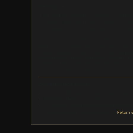
Description
questi occhiali promettono comfort e prestazion
Immergiti nell'epitome del lusso italiano con q
Immancabile proprio su quest'ultime il logo della
rendendo questi occhiali un accessorio perfett
Eleva il tuo stile con gli occhiali da vista cat
moscot vilda nero 1396703 benchmark_gb questi 
Moscot VILDA in NERO. Realizzate in acetato di a
qualsiasi outfit. Le lenti regolabili assicurano 
lavorazione artigianale originale, questi
Exchange/Return Notes
We offer a
30-day
return/exchange service af
Final sale items
are not eligible for returns 
To process your return/exchange,
please co
Please click here for more details>>>
Return 