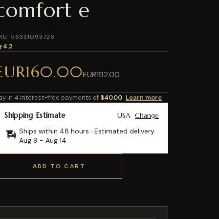
comfort e
KU: 56331093726
4.2
EUR160.00
EUR192.00
ay in 4 interest-free payments of
$40.00
Learn more
Shipping Estimate
USA
Change
Ships within 48 hours · Estimated delivery
Aug 9
-
Aug 14
ADD TO CART