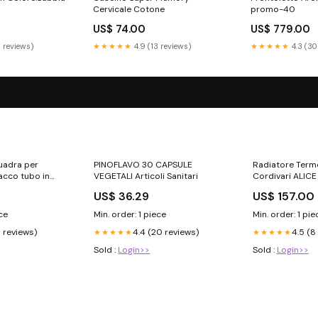
Cervicale Cotone
promo-40
US$ 74.00
US$ 779.00
6 reviews)
★★★★★
4.9 (13 reviews)
★★★★★
4.3 (30
uadra per
PINOFLAVO 30 CAPSULE
Radiatore Term
acco tubo in
VEGETALI Articoli Sanitari
Cordivari ALICE
200 RACCORDI
ORIZZONTALE 1
US$ 36.29
US$ 157.00
BAGNO DESIGN
ece
Min. order: 1 piece
Min. order: 1 pie
9 reviews)
4.4 (20 reviews)
4.5 (8
★★★★★
★★★★★
Sold :
Login>>
Sold :
Login>>