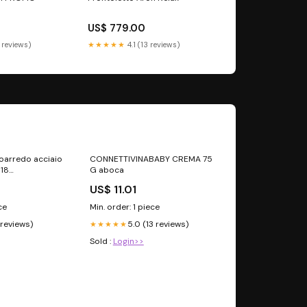
US$ 779.00
 reviews)
★★★★★
4.1 (13 reviews)
oarredo acciaio
CONNETTIVINABABY CREMA 75
 18
G aboca
400 MOBILI
US$ 11.01
ce
Min. order: 1 piece
 reviews)
5.0 (13 reviews)
★★★★★
Sold :
Login>>