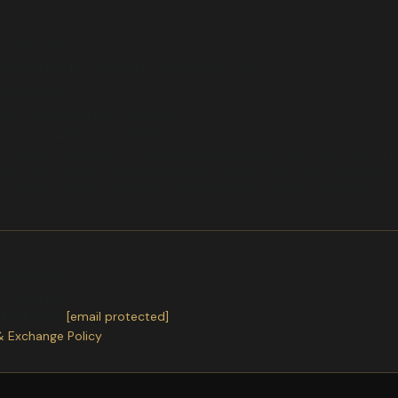
i sulle piste
uesti occhiali da sole Gucci GG0681S per uomo
 collezione
o per ogni ensemble alla moda
 eye Dolce & Gabbana DG 5076 per donna
occhiali promettono comfort eScopri l'ultimo must have per le don
lta qualit, queste montature eleganti in nero lucido sono perfette p
una vestibilit perfetta, mentre la classica forma rotonda aggiunge un
ter receiving.
or exchanges.
ntact us
at
[email protected]
& Exchange Policy