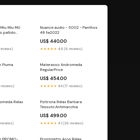
 Miu Miu MU
Nuance audio - 5002 - Panthos
 pallido
48 fw2022
US$ 440.00
 reviews)
★★★★★
4.6 (6 reviews)
n Piuma
Materasso Andromeda
RegularPrice
US$ 454.00
 reviews)
★★★★★
4.4 (17 reviews)
omeda Relax
Poltrona Relax Barbara
Tessuto:Antimacchia
US$ 499.00
 reviews)
★★★★★
4.1 (26 reviews)
on PROMO-
Prontoletto Aron Relax