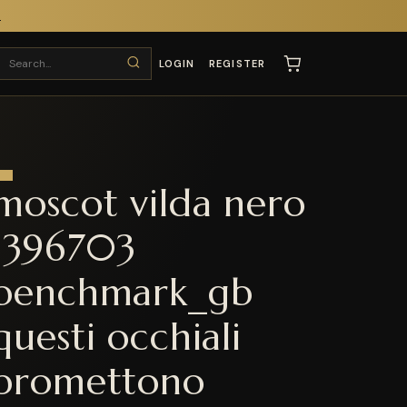
T
LOGIN
REGISTER
moscot vilda nero
1396703
benchmark_gb
questi occhiali
promettono