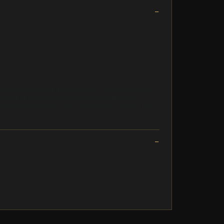
ne attente alla moda con gli occhiali rotondi
er aggiungere un tocco di sofisticatezza a
 fascino senza tempo. Con un design unico e una