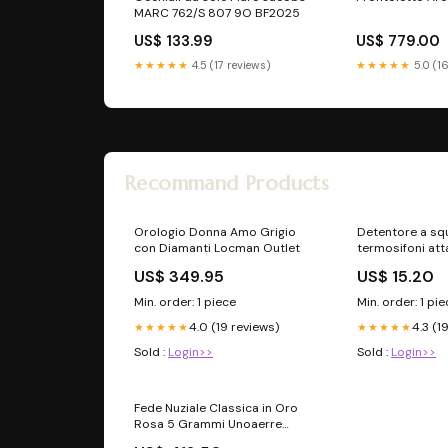
MARC 762/S 807 9O BF2025
US$ 133.99
US$ 779.00
★★★★★
4.5 (17 reviews)
★★★★★
5.0 (1
Recommand Products
Orologio Donna Amo Grigio
Detentore a sq
con Diamanti Locman Outlet
termosifoni att
ferro dn 3/4 1
US$ 349.95
US$ 15.20
Min. order: 1 piece
Min. order: 1 pi
4.0 (19 reviews)
4.3 (1
★★★★★
★★★★★
Sold :
Login>>
Sold :
Login>>
Fede Nuziale Classica in Oro
Rosa 5 Grammi Unoaerre
Sconti