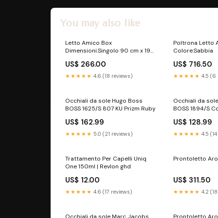
You may also like
Letto Amico Box
Poltrona Letto 
Dimensioni:Singolo 90 cm x 190
Colore:Sabbia
cm
US$ 266.00
US$ 716.50
★★★★★
4.6 (18 reviews)
★★★★★
4.5 (6
Occhiali da sole Hugo Boss
Occhiali da so
BOSS 1625/S 807 KU Prizm Ruby
BOSS 1894/S Co
US$ 162.99
US$ 128.99
★★★★★
5.0 (21 reviews)
★★★★★
4.5 (14
Trattamento Per Capelli Uniq
Prontoletto Ar
One 150ml | Revlon ghd
US$ 12.00
US$ 311.50
★★★★★
4.6 (17 reviews)
★★★★★
4.2 (18
Occhiali da sole Marc Jacobs
Prontoletto Ar