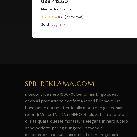
US$ 412.50
Min. order: 1 piece
5.0 (7 reviews)
★★★★★
Sold :
Login>>
SPB-REKLAMA.COM
moscot vilda nero 1396703 benchmark_gb questi
occhiali promettono comfort eScopri l'ultimo must
have per le donne attente alla moda con gli occhiali
rotondi Moscot VILDA in NERO. Realizzate in acetato
di alta qualit, queste montature eleganti in nero lucido
sono perfette per aggiungere un tocco di
sofisticatezza a qualsiasi outfit. Le lenti regolabili