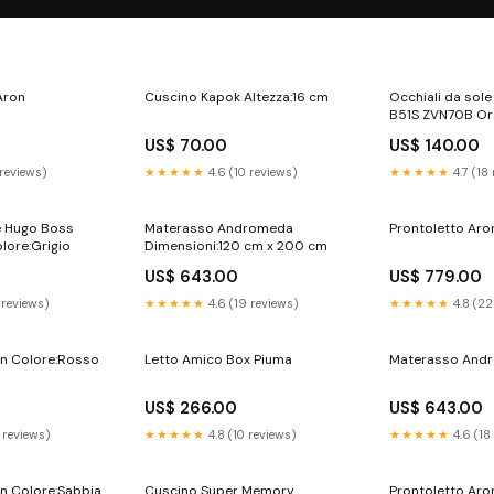
Aron
Cuscino Kapok Altezza:16 cm
Occhiali da sole
B51S ZVN70B Oro
folding
US$ 70.00
US$ 140.00
 reviews)
★★★★★
4.6 (10 reviews)
★★★★★
4.7 (18
le Hugo Boss
Materasso Andromeda
Prontoletto Aro
lore:Grigio
Dimensioni:120 cm x 200 cm
US$ 643.00
US$ 779.00
 reviews)
★★★★★
4.6 (19 reviews)
★★★★★
4.8 (22
on Colore:Rosso
Letto Amico Box Piuma
Materasso Andr
US$ 266.00
US$ 643.00
 reviews)
★★★★★
4.8 (10 reviews)
★★★★★
4.6 (18
on Colore:Sabbia
Cuscino Super Memory
Prontoletto Ar