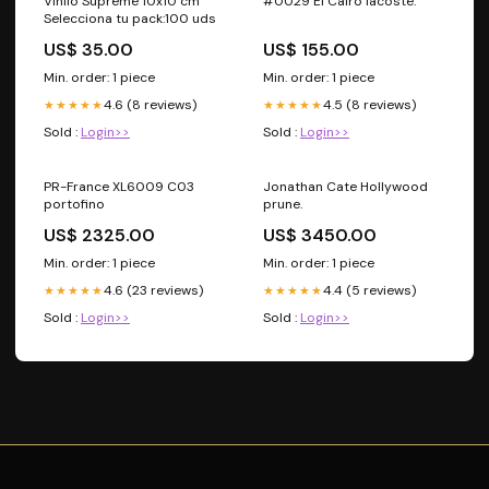
Vinilo Supreme 10x10 cm
#0029 El Cairo lacoste.
Selecciona tu pack:100 uds
US$ 35.00
US$ 155.00
Min. order: 1 piece
Min. order: 1 piece
4.6 (8 reviews)
4.5 (8 reviews)
★★★★★
★★★★★
Sold :
Login>>
Sold :
Login>>
PR-France XL6009 C03
Jonathan Cate Hollywood
portofino
prune.
US$ 2325.00
US$ 3450.00
Min. order: 1 piece
Min. order: 1 piece
4.6 (23 reviews)
4.4 (5 reviews)
★★★★★
★★★★★
Sold :
Login>>
Sold :
Login>>