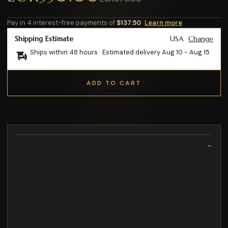
Pay in 4 interest-free payments of
$137.50
Learn more
Shipping Estimate
USA
Change
Ships within 48 hours · Estimated delivery
Aug 10
-
Aug 15
ADD TO CART
Description
2 Recipientes medianos: 3
cítricos y notas verdes
Ingrediente principal: Aceite de Argán orgánico
Perfume EDT 85ML
RASHEL COLLAGEN SUERO PREBASE REAFIRMANTE Y
ELASTICIDAD DE COLÁGENO
LENTEG260$3 TOM FORD 2 Recipientes medianos: 3INCLUYE