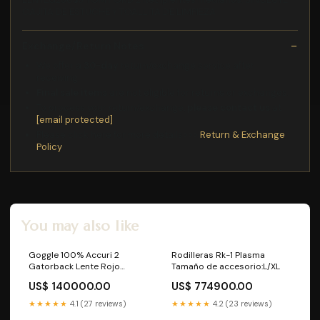
CAJITA DE ESTUCHE Y TOALLITA DE LIMPIEZA
Exchange/Return Notes
We offer a
30-day
return/exchange service after
receiving.
Final sale items
are not eligible for returns or exchanges.
To process your return/exchange,
please contact us
at
[email protected]
Please click here for more details>>>
Return & Exchange
Policy
You may also like
Goggle 100% Accuri 2
Rodilleras Rk-1 Plasma
Gatorback Lente Rojo
Tamaño de accesorio:L/XL
Espejo Alpinestars
US$ 140000.00
US$ 774900.00
★★★★★
4.1 (27 reviews)
★★★★★
4.2 (23 reviews)