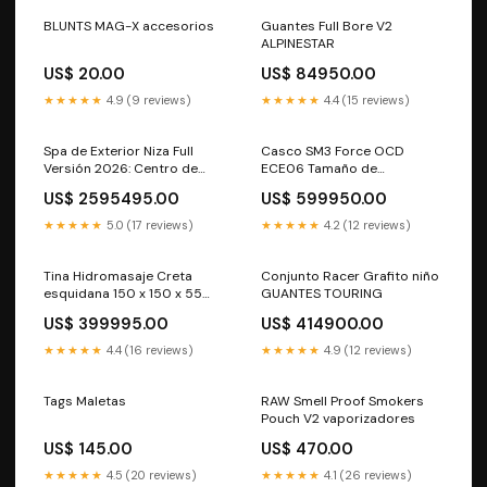
BLUNTS MAG-X accesorios
Guantes Full Bore V2
ALPINESTAR
US$ 20.00
US$ 84950.00
★★★★★
4.9 (9 reviews)
★★★★★
4.4 (15 reviews)
Spa de Exterior Niza Full
Casco SM3 Force OCD
Versión 2026: Centro de
ECE06 Tamaño de
Hidromasaje Premium para
accesorio:S
US$ 2595495.00
US$ 599950.00
5 a 6 Personas con 35 Jets
y Calefacción Eficiente
★★★★★
5.0 (17 reviews)
★★★★★
4.2 (12 reviews)
3000W (180x180 cm)
Sistemas de Ducha
Tina Hidromasaje Creta
Conjunto Racer Grafito niño
esquidana 150 x 150 x 55
GUANTES TOURING
con Grifería, Faldón y
US$ 399995.00
US$ 414900.00
Almohadas. ( Última unidad)
Sistemas de Ducha
★★★★★
4.4 (16 reviews)
★★★★★
4.9 (12 reviews)
Tags Maletas
RAW Smell Proof Smokers
Pouch V2 vaporizadores
US$ 145.00
US$ 470.00
★★★★★
4.5 (20 reviews)
★★★★★
4.1 (26 reviews)