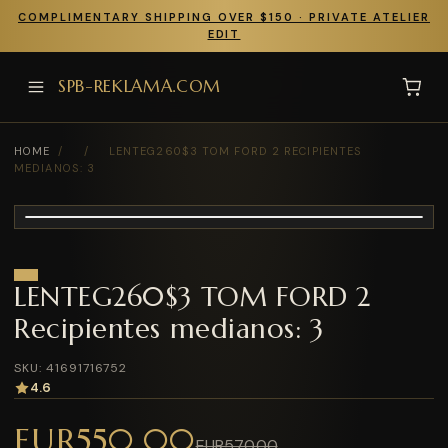
COMPLIMENTARY SHIPPING OVER $150 · PRIVATE ATELIER
EDIT
SPB-REKLAMA.COM
HOME
/
/
LENTEG260$3 TOM FORD 2 RECIPIENTES
MEDIANOS: 3
LENTEG260$3 TOM FORD 2
Recipientes medianos: 3
SKU: 41691716752
4.6
EUR550.00
EUR570.00