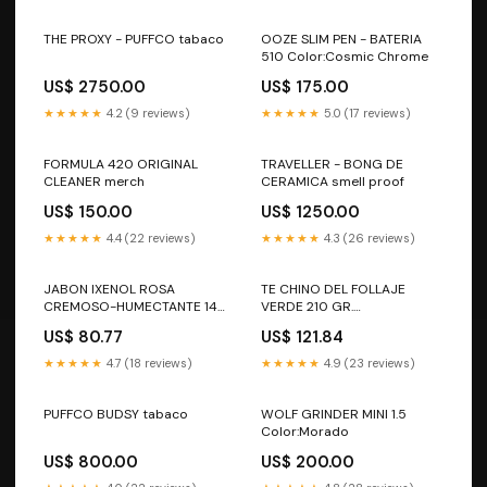
THE PROXY - PUFFCO tabaco
OOZE SLIM PEN - BATERIA
510 Color:Cosmic Chrome
US$ 2750.00
US$ 175.00
★★★★★
4.2 (9 reviews)
★★★★★
5.0 (17 reviews)
FORMULA 420 ORIGINAL
TRAVELLER - BONG DE
CLEANER merch
CERAMICA smell proof
US$ 150.00
US$ 1250.00
★★★★★
4.4 (22 reviews)
★★★★★
4.3 (26 reviews)
JABON IXENOL ROSA
TE CHINO DEL FOLLAJE
CREMOSO-HUMECTANTE 143
VERDE 210 GR.
GR Marca_COORPORATIVO
Marca_COORPORATIVO
US$ 80.77
US$ 121.84
INTERNACIONAL STAM
INTERNACIONAL STAM
★★★★★
4.7 (18 reviews)
★★★★★
4.9 (23 reviews)
PUFFCO BUDSY tabaco
WOLF GRINDER MINI 1.5
Color:Morado
US$ 800.00
US$ 200.00