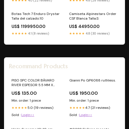
★★★★★
4.0 (22 reviews)
★★★★★
4.8 (28 reviews)
Botas Tech 7 Enduro Drystar
Camiseta Alpinestars Order
Talla del calzado:10
CSF Blanca Talla:S
US$ 1199950.00
US$ 44950.00
★★★★★
4.1 (8 reviews)
★★★★★
4.8 (30 reviews)
Recommand Products
PISO SPC COLOR BÁVARO
Gianni Po GP6088 ruthless.
RIVER ESPESOR 5.5 MM X
2.16 M2 piso vinilico
US$ 135.00
US$ 1950.00
Min. order: 1 piece
Min. order: 1 piece
5.0 (19 reviews)
4.7 (21 reviews)
★★★★★
★★★★★
Sold :
Login>>
Sold :
Login>>