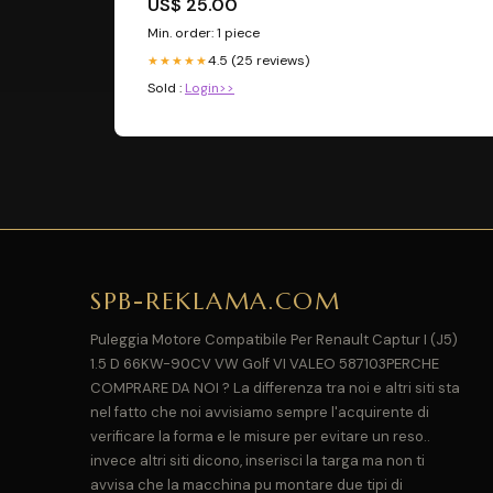
US$ 25.00
Min. order: 1 piece
4.5 (25 reviews)
★★★★★
Sold :
Login>>
SPB-REKLAMA.COM
Puleggia Motore Compatibile Per Renault Captur I (J5)
1.5 D 66KW-90CV VW Golf VI VALEO 587103PERCHE
COMPRARE DA NOI ? La differenza tra noi e altri siti sta
nel fatto che noi avvisiamo sempre l'acquirente di
verificare la forma e le misure per evitare un reso..
invece altri siti dicono, inserisci la targa ma non ti
avvisa che la macchina pu montare due tipi di