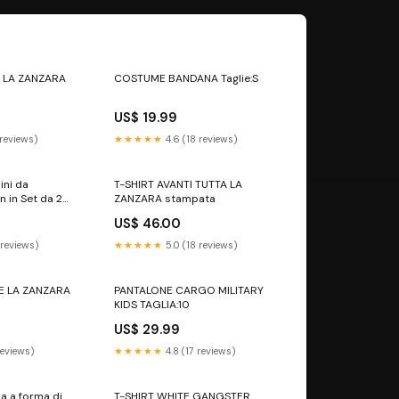
 LA ZANZARA
COSTUME BANDANA Taglie:S
US$ 19.99
 reviews)
★★★★★
4.6 (18 reviews)
ini da
T-SHIRT AVANTI TUTTA LA
 in Set da 2
ZANZARA stampata
US$ 46.00
 reviews)
★★★★★
5.0 (18 reviews)
TE LA ZANZARA
PANTALONE CARGO MILITARY
KIDS TAGLIA:10
US$ 29.99
reviews)
★★★★★
4.8 (17 reviews)
a a forma di
T-SHIRT WHITE GANGSTER