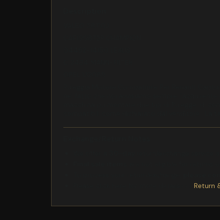
Description
VALEO 587103
CAF100875P CHAMPION
04492-14150 LEXUS
C 3484 MANN-FILTER
OPEL 132089
Puleggia Motore Compatibile Per Renault Captur
nel fatto che noi avvisiamo sempre l'acquirente di 
macchina pu montare due tipi di Pulegge. di con
compatibili come dichiarato dal venditore.. La t
Exchange/Return Notes
We offer a
30-day
return/exchange service af
Final sale items
are not eligible for returns 
To process your return/exchange,
please co
Please click here for more details>>>
Return 