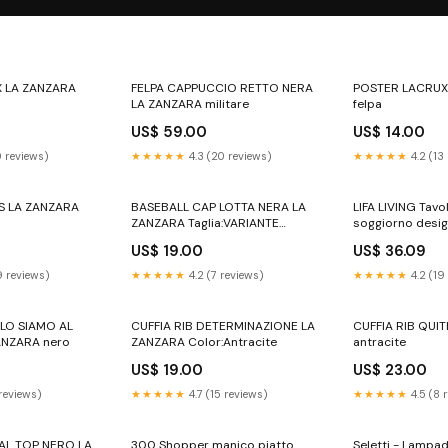
X LA ZANZARA
FELPA CAPPUCCIO RETTO NERA
POSTER LACRUX
LA ZANZARA militare
felpa
US$ 59.00
US$ 14.00
0 reviews)
★★★★★
4.3 (20 reviews)
★★★★★
4.2 (13
S LA ZANZARA
BASEBALL CAP LOTTA NERA LA
LIFA LIVING Tavol
ZANZARA Taglia:VARIANTE
soggiorno design
UNICA
LIFA LIVING
US$ 19.00
US$ 36.09
9 reviews)
★★★★★
4.2 (7 reviews)
★★★★★
4.2 (19
LO SIAMO AL
CUFFIA RIB DETERMINAZIONE LA
CUFFIA RIB QUI
ANZARA nero
ZANZARA Color:Antracite
antracite
US$ 19.00
US$ 23.00
 reviews)
★★★★★
4.7 (15 reviews)
★★★★★
4.5 (8 
AL TOP NERO LA
300 Shopper manico piatto
Seletti - Lampad