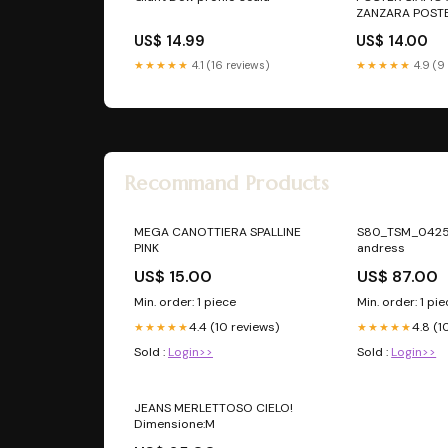
ZANZARA POSTE
US$ 14.99
US$ 14.00
★★★★★
4.1 (16 reviews)
★★★★★
4.9 (9
Recommand Products
MEGA CANOTTIERA SPALLINE
S80_TSM_0425_
PINK
andress
US$ 15.00
US$ 87.00
Min. order: 1 piece
Min. order: 1 pi
4.4 (10 reviews)
4.8 (1
★★★★★
★★★★★
Sold :
Login>>
Sold :
Login>>
JEANS MERLETTOSO CIELO!
Dimensione:M