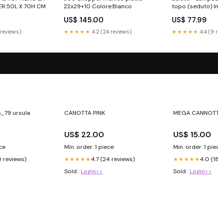
R:50L X 70H CM
22x29+10 Colore:Bianco
topo (seduto) I
US$ 145.00
US$ 77.99
 reviews)
★★★★★
4.2 (24 reviews)
★★★★★
4.4 (9 
79 ursula
CANOTTA PINK
MEGA CANNOTTI
US$ 22.00
US$ 15.00
ece
Min. order: 1 piece
Min. order: 1 pie
0 reviews)
4.7 (24 reviews)
4.0 (1
★★★★★
★★★★★
Sold :
Login>>
Sold :
Login>>