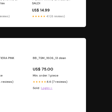
ntex
SALDI
US$ 14.99
reviews)
★★★★★
4.1 (6 reviews)
ERA PINK
BB_TSM_1806_13 dean
US$ 75.00
ce
Min. order: 1 piece
8 reviews)
4.4 (7 reviews)
★★★★★
Sold :
Login>>