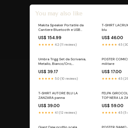
You may also like
Makita Speaker Portatile da
T-SHIRT LACRU
Cantiere Bluetooth e USB
blu
DMR202 battiscopa
US$ 154.99
US$ 46.00
★★★★★
4.2 (11 reviews)
★★★★★
4.5 (3
Umbra Trigg Set da Scrivania,
POSTER COMIC
Metallo, Bianco/Oro,
militare
Piccolo/Grande Tado
US$ 39.17
US$ 17.00
★★★★★
5.0 (10 reviews)
★★★★★
4.5 (2
T-SHIRT AUTORE BLU LA
FELPA GIROCOL
ZANZARA panna
TOP NERA LA Z
US$ 39.00
US$ 59.00
★★★★★
4.1 (12 reviews)
★★★★★
4.5 (5
Giant Dew profilo scala
POSTER SIAMO 