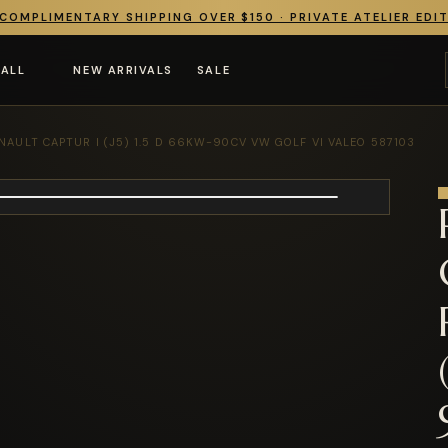
COMPLIMENTARY SHIPPING OVER $150 · PRIVATE ATELIER EDI
 ALL
NEW ARRIVALS
SALE
NAULT CAPTUR I (J5) 1.5 D 66KW-90CV VW GOLF VI VALEO 587103