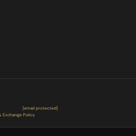
 I (J5) 1.5 D 66KW-90CV VW Golf VI VALEO 587103PERCHE COMPRARE DA
verificare la forma e le misure per evitare un reso.. invece altri siti 
seguenza la gente compra fidandosi del venditore e poi si trova co
arga serve
ter receiving.
or exchanges.
ntact us
at
[email protected]
& Exchange Policy