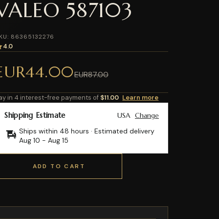
VALEO 587103
KU: 86365132276
4.0
EUR44.00
EUR87.00
ay in 4 interest-free payments of
$11.00
Learn more
Shipping Estimate
USA
Change
Ships within 48 hours · Estimated delivery
Aug 10
-
Aug 15
ADD TO CART