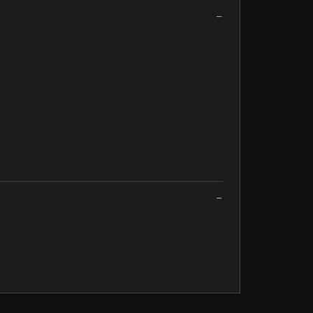
 NOI ? La differenza tra noi e altri siti sta
dicono, inserisci la targa ma non ti avvisa che la
n la macchina smontata e con i ricambi non