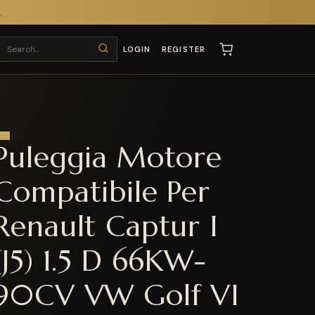
T
LOGIN
REGISTER
Puleggia Motore
Compatibile Per
Renault Captur I
(J5) 1.5 D 66KW-
90CV VW Golf VI