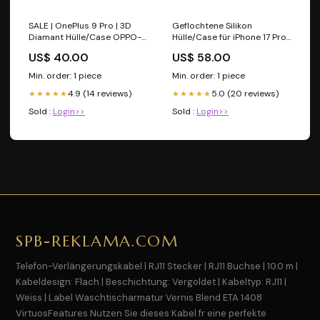
SALE | OnePlus 9 Pro | 3D
Geflochtene Silikon
Diamant Hülle/Case OPPO-
Hülle/Case für iPhone 17 Pro,
Serie
17 Pro Max Farbe:Orange
US$ 40.00
US$ 58.00
Min. order: 1 piece
Min. order: 1 piece
4.9 (14 reviews)
5.0 (20 reviews)
★★★★★
★★★★★
Sold :
Login>>
Sold :
Login>>
SPB-REKLAMA.COM
Telefon-Verlängerungskabel | RJ11 Stecker | RJ11 Buchse | 10.0 m |
Kabeldesign: Flach | Beschichtung: Vergoldet | Kabeltyp: RJ11 |
Weiss | Label Waschtischarmatur Vernis Blend ETA 1408
VirtuosFeatures Nutzen Sie dieses Kabel fr eine perfekte