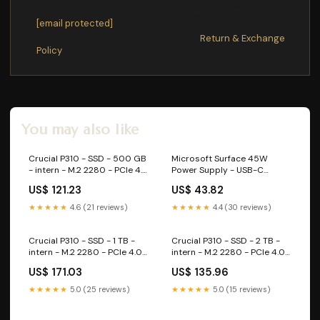
To process your return/exchange,
please contact us
at
[email protected]
Please click here for more details>>>
Return & Exchange
Policy
You may also like
Crucial P310 - SSD - 500 GB
Microsoft Surface 45W
- intern - M.2 2280 - PCIe 4.0
Power Supply - USB-C
x4 (NVMe) Cleaning Kit
Netzteil - Wechselstrom
US$ 121.23
US$ 43.82
100-240 V - 45 Watt -
Deutschland, EMEA -
★★★★★
4.6 (21 reviews)
★★★★★
4.4 (30 reviews)
Schwarz - für Surface Laptop
for Business (13-inch) Akkus
Crucial P310 - SSD - 1 TB -
Crucial P310 - SSD - 2 TB -
intern - M.2 2280 - PCIe 4.0
intern - M.2 2280 - PCIe 4.0
x4 (NVMe) Server
x4 (NVMe) Mikrofon
US$ 171.03
US$ 135.96
★★★★★
5.0 (25 reviews)
★★★★★
5.0 (15 reviews)