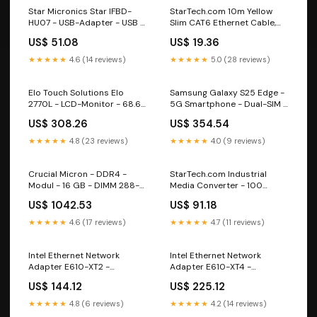
Star Micronics Star IFBD-
StarTech.com 10m Yellow
HU07 - USB-Adapter - USB -
Slim CAT6 Ethernet Cable,
für Star Tintenpatronen
Snagless, 28AWG, LSZH -
US$ 51.08
US$ 19.36
Patch-Kabel - RJ-45 (M)
Ladegeräte
★★★★★
4.6 (14 reviews)
★★★★★
5.0 (28 reviews)
Elo Touch Solutions Elo
Samsung Galaxy S25 Edge -
2770L - LCD-Monitor - 68.6
5G Smartphone - Dual-SIM -
cm (27") - Touchscreen -
RAM 12 GB / Interner
US$ 308.26
US$ 354.54
1920 x 1080 Full HD (1080p)
Speicher 256 GB - OLED
Programme
display - 6.7" - 3120 x 1440
★★★★★
4.8 (23 reviews)
★★★★★
4.0 (9 reviews)
Pixel (120 Hz) Storage Server
Crucial Micron - DDR4 -
StarTech.com Industrial
Modul - 16 GB - DIMM 288-
Media Converter - 100
PIN Touchpen
Mbit/s Medienkonverter LWL
US$ 1042.53
US$ 91.18
Kupfer -
Singlemode-/Multimode
★★★★★
4.6 (17 reviews)
★★★★★
4.7 (11 reviews)
Glasfaser auf Kupfer
Netzwerk - 12-56 V DC - IP-
30/-40°C bis 75°C
Intel Ethernet Network
Intel Ethernet Network
(IMC100MSFP) online USV
Adapter E610-XT2 -
Adapter E610-XT4 -
Netzwerkadapter
Netzwerkadapter
US$ 144.12
US$ 225.12
Thermopapier
Hausautomatisierung
★★★★★
4.8 (6 reviews)
★★★★★
4.2 (14 reviews)