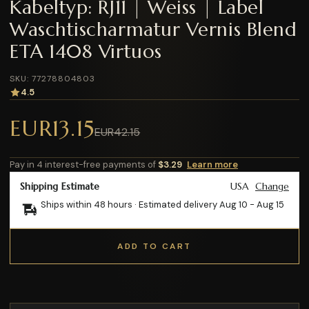
Kabeltyp: RJ11 | Weiss | Label
Waschtischarmatur Vernis Blend
ETA 1408 Virtuos
SKU: 77278804803
4.5
EUR13.15
EUR42.15
Pay in 4 interest-free payments of
$3.29
Learn more
Shipping Estimate
USA
Change
Ships within 48 hours · Estimated delivery
Aug 10
-
Aug 15
ADD TO CART