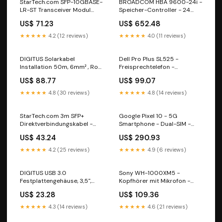
StarTech.com SFP-10GBASE-
BROADCOM HBA 9600-24i -
LR-ST Transceiver Modul
Speicher-Controller - 24
(SFP+ Module, 10GBase-LR
Sender/Kanal - SATA 6Gb/s /
US$ 71.23
US$ 652.48
Cisco kompatibel, Glasfaser,
SAS 24Gb/s / PCIe 4.0
1310nm, LC Single Mode mit
(NVMe) Taschen
★★★★★
4.2 (12 reviews)
★★★★★
4.0 (11 reviews)
DDM) Server
DIGITUS Solarkabel
Dell Pro Plus SL525 -
Installation 50m, 6mm² , Rot,
Freisprechtelefon -
PV-Kabel 1500V DC, UV-
Bluetooth SSD
US$ 88.77
US$ 99.07
beständig & wetterfest USB-
Hubs
★★★★★
4.8 (30 reviews)
★★★★★
4.8 (14 reviews)
StarTech.com 3m SFP+
Google Pixel 10 - 5G
Direktverbindungskabel -
Smartphone - Dual-SIM -
MSA konform
RAM 12 GB / Interner
US$ 43.24
US$ 290.93
Verlängerungskabel
Speicher 256 GB - OLED-
Display - 6.3" - 2424 x 1080
★★★★★
4.2 (25 reviews)
★★★★★
4.9 (6 reviews)
Pixel (120 Hz) Koffer
DIGITUS USB 3.0
Sony WH-1000XM5 -
Festplattengehäuse, 3,5",
Kopfhörer mit Mikrofon -
SATA, 16TB, Aluminium
ohrumschließend Webcam
US$ 23.28
US$ 109.36
Headsets
★★★★★
4.3 (14 reviews)
★★★★★
4.6 (21 reviews)