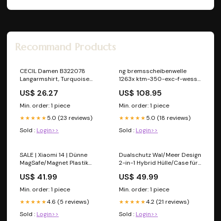
Recommand Products
CECIL Damen B322078
ng bremsscheibenwelle
Langarmshirt, Turquoise
1263x ktm-350-exc-f-wess-
Melange, EU im Sale
350-2023-esi1770706
US$ 26.27
US$ 108.95
fashion_blazer
Min. order: 1 piece
Min. order: 1 piece
5.0 (23 reviews)
5.0 (18 reviews)
★★★★★
★★★★★
Sold :
Login>>
Sold :
Login>>
SALE | Xiaomi 14 | Dünne
Dualschutz Wal/Meer Design
MagSafe/Magnet Plastik
2-in-1 Hybrid Hülle/Case für
Hülle/Case Motorola-Serie
Samsung Galaxy S25, S25
US$ 41.99
US$ 49.99
Plus, S25 Ultra, S25 Edge,
S25 FE, S24, S24 Plus, S24
Min. order: 1 piece
Min. order: 1 piece
Ultra, S23, S23 Plus, S23 Ultra,
4.6 (5 reviews)
4.2 (21 reviews)
★★★★★
S22, S22 Plus, S22 Ultra, S21
★★★★★
FE, S21, S21 Plus Barcode
Sold :
Login>>
Sold :
Login>>