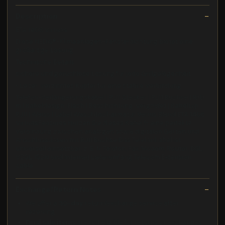
Description
ETA 1408 Virtuos
Diese NEDIS®-Klimaanlagen-Fensterdichtung bietet eine
großartige Lösung
Technische Details:
sichere und geruchlose Lösung für jede Grillgelegenheit
• Leiter: verzinntes Kupfer für eine stabile Verbindung
Telefon-Verlängerungskabel | RJ11 Stecker | RJ11 Buchse | 10.0
m | Kabeldesign: Flach | Beschichtung: Vergoldet | Kabeltyp:
RJ11 | Weiss | Label Waschtischarmatur Vernis Blend ETA 1408
VirtuosFeatures Nutzen Sie dieses Kabel fr eine perfekte
Verbindung zwischen analogen sowie digitalen Gerten und
Anschlussdosen mit RJ11 Buchse Das Telefonkabel ist
universell einsetzbar, z. B. fr Telefon, Fax, Modem, Router, DSL,
VDSL, ISDN und Internet Lieferumfang Telecom Extension
cable
Exchange/Return Notes
We offer a
30-day
return/exchange service after
receiving.
Final sale items
are not eligible for returns or exchanges.