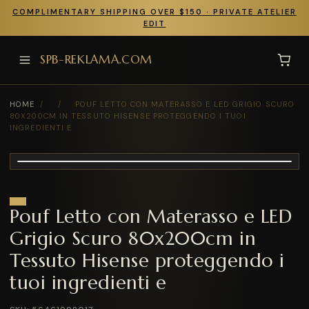
COMPLIMENTARY SHIPPING OVER $150 · PRIVATE ATELIER
EDIT
SPB-REKLAMA.COM
HOME
/
/
POUF LETTO CON MATERASSO E LED GRIGIO SCURO
80X200CM IN TESSUTO HISENSE PROTEGGENDO I TUOI
INGREDIENTI E
Pouf Letto con Materasso e LED
Grigio Scuro 80x200cm in
Tessuto Hisense proteggendo i
tuoi ingredienti e