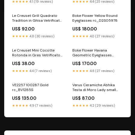
★★★★★
4.1 (19 reviews)
★★★★★
4.4 (25 reviews)
Le Creuset Grill Quadrato
Boke Flower Yellow Round
Tradition in Ghisa Vetrificata
Eyeglasses rc_D2S05978
24 cm Ciliegia Misura_31.5
US$ 92.00
US$ 180.00
cm
★★★★★
4.8 (30 reviews)
★★★★★
4.0 (27 reviews)
Le Creuset Mini Cocotte
Boke Flower Havana
Rotonda in Gres Vetrificato
Geometric Eyeglasses
10 cm Arancio Brand_Alessi
rc_CRR03067
US$ 38.00
US$ 170.00
★★★★★
4.4 (7 reviews)
★★★★★
4.8 (27 reviews)
VE2257 100287 Gold
Verus Ceramiche Abhika
rc_BV1285S
Testa di Moro Lady small
Verde 19 cm Brand_Egan
US$ 135.00
US$ 87.00
★★★★★
4.9 (7 reviews)
★★★★★
4.2 (29 reviews)