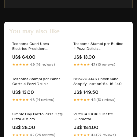
You may also like
Tescoma Cuori Uova
Tescoma Stampi per Budino
Elettrico President
4 Pezzi Delicia
Misura_50x75 cm
Tipologia_Macina Spezie
US$ 64.00
US$ 13.00
★★★★★
4.9 (16 reviews)
★★★★★
4.7 (15 reviews)
Tescoma Stampi per Panna
BE2420 4146 Check Sand
Cotta 4 Pezzi Delicia
Shopify_option1:54-16-140
Tipologia_Servintavola
US$ 13.00
US$ 149.50
★★★★★
4.6 (14 reviews)
★★★★★
4.5 (10 reviews)
Simple Day Piatto Pizza Oggi
VE2264 10016G Matte
Pizza 31.5 cm
Gunmetal
Tipologia_Portariviste
Shopify_option1:56-18-140
US$ 28.00
US$ 184.00
★★★★★
4.2 (25 reviews)
★★★★★
4.4 (27 reviews)