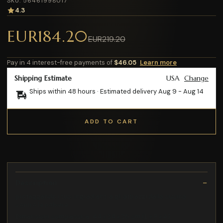
SKU: 56461998017
4.3
EUR184.20
EUR219.20
Pay in 4 interest-free payments of
$46.05
Learn more
Shipping Estimate
USA
Change
Ships within 48 hours · Estimated delivery
Aug 9
-
Aug 14
ADD TO CART
Description
proteggendo i tuoi ingredienti e gli attrezzi della cucina
contro la polvere
Dimensioni complessive: 44 x 34 x 20 cm (L x P x A)