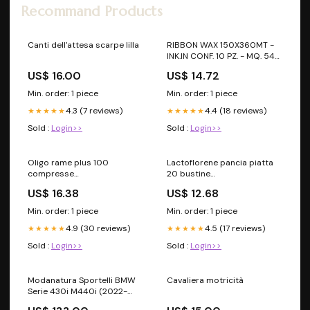
Recommand Products
Canti dell'attesa scarpe lilla
RIBBON WAX 150X360MT -
INK.IN CONF. 10 PZ. - MQ. 54
undefined
US$ 16.00
US$ 14.72
Min. order: 1 piece
Min. order: 1 piece
4.3 (7 reviews)
4.4 (18 reviews)
★★★★★
★★★★★
Sold :
Login>>
Sold :
Login>>
Oligo rame plus 100
Lactoflorene pancia piatta
compresse
20 bustine
_sku_902325517
_sku_938656927
US$ 16.38
US$ 12.68
Min. order: 1 piece
Min. order: 1 piece
4.9 (30 reviews)
4.5 (17 reviews)
★★★★★
★★★★★
Sold :
Login>>
Sold :
Login>>
Modanatura Sportelli BMW
Cavaliera motricità
Serie 430i M440i (2022-
2024) Fibra Di Carbonio