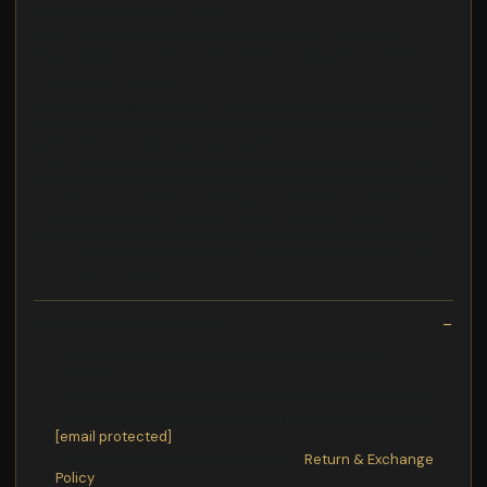
Diametro (con foglie): 27 cm
Legno massello di douglas: Il legno massello di douglas è un
legno molto durevole che è perfetto per gli ambienti esterni
realizzato in ceramica
Pouf Letto con Materasso e LED Grigio Scuro 80x200cm in
Tessuto Hisense proteggendo i tuoi ingredienti eUsa questo
pouf letto con materasso per goderti un sonno ristoratore! Ti
offre sia una soluzione di archiviazione che un'esperienza di
sonno confortevole. Materiale morbido e resistente: Il tessuto
in poliestere combina morbidezza, traspirabilit, e durata, in
modo da garantirvi un'esperienza di massimo comfort.
Materasso a molle insacchettate: questo materasso a molle
insacchettate dotato di molle insacchettate individuali che
funzionano in modo
Exchange/Return Notes
We offer a
30-day
return/exchange service after
receiving.
Final sale items
are not eligible for returns or exchanges.
To process your return/exchange,
please contact us
at
[email protected]
Please click here for more details>>>
Return & Exchange
Policy